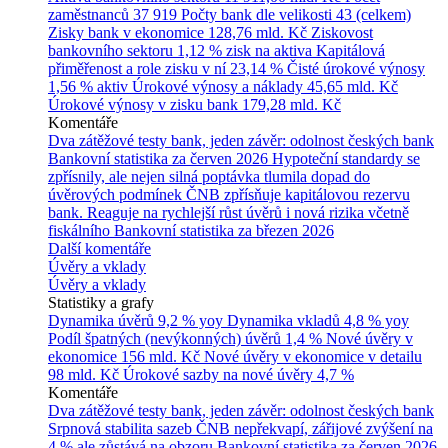
zaměstnanců
37 919
Počty bank dle velikosti
43 (celkem)
Zisky bank v ekonomice
128,76 mld. Kč
Ziskovost
bankovního sektoru
1,12 % zisk na aktiva
Kapitálová
přiměřenost a role zisku v ní
23,14 %
Čisté úrokové výnosy
1,56 % aktiv
Úrokové výnosy a náklady
45,65 mld. Kč
Úrokové výnosy v zisku bank
179,28 mld. Kč
Komentáře
Dva zátěžové testy bank, jeden závěr: odolnost českých bank
Bankovní statistika za červen 2026
Hypoteční standardy se
zpřísnily, ale nejen silná poptávka tlumila dopad do
úvěrových podmínek
ČNB zpřísňuje kapitálovou rezervu
bank. Reaguje na rychlejší růst úvěrů i nová rizika včetně
fiskálního
Bankovní statistika za březen 2026
Další komentáře
Úvěry a vklady
Úvěry a vklady
Statistiky a grafy
Dynamika úvěrů
9,2 % yoy
Dynamika vkladů
4,8 % yoy
Podíl špatných (nevýkonných) úvěrů
1,4 %
Nové úvěry v
ekonomice
156 mld. Kč
Nové úvěry v ekonomice v detailu
98 mld. Kč
Úrokové sazby na nové úvěry
4,7 %
Komentáře
Dva zátěžové testy bank, jeden závěr: odolnost českých bank
Srpnová stabilita sazeb ČNB nepřekvapí, zářijové zvýšení na
4 % ale zůstává na obzoru
Bankovní statistika za červen 2026