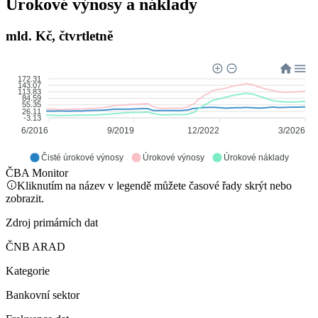
Úrokové výnosy a náklady
mld. Kč, čtvrtletně
172.31
143.07
113.83
84.59
55.35
26.11
-3.13
6/2016
9/2019
12/2022
3/2026
Čisté úrokové výnosy
Úrokové výnosy
Úrokové náklady
ČBA Monitor
Kliknutím na název v legendě můžete časové řady skrýt nebo
zobrazit.
Zdroj primárních dat
ČNB ARAD
Kategorie
Bankovní sektor