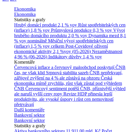
Ekonomika
Ekonomika
Statistiky a grafy
Hrubý domácí produkt
2,1 % yoy
Růst spotřebitelských cen
(inflace)
1,8 % yoy
Průmyslová produkce
0,3 % yoy
Vývoj
hrubého domácího produktu
2,0 % yoy
Dynamika mezd
8,1
% yoy nominálně
Měsíční vývoj spotřebitelských cen
(inflace)
1,5 % yoy celkem
Post-Covidové oživení
ekonomické aktivity
2,1 %yoy (05-2026)
Nezaměstnanost
4,96 % (06-2026)
Indikátory důvěry
1,4 % yoy
Komentáře
Červencová inflace a červnový maloobchod poskytují ČNB
čas, ne však klid
Srpnová stabilita sazeb ČNB nepřekvapí,
zářijové zvýšení na 4 % ale zůstává na obzoru
Česká
ekonomika mírně zrychlila, růst však zůstal pod výhledem
ČNB
Červencový sentiment potěší ČNB, příznivější výhled
ale naruší vyšší ceny ropy
Revize HDP přinesla lepší
produktivitu, ale vysoké úspory i růst cen nemovitostí
přetrvávají
Další komentáře
Bankovní sektor
Bankovní sektor
Statistiky a grafy
Aktiva bankovního sektoru
11 911,00 mld. Kč
Počet