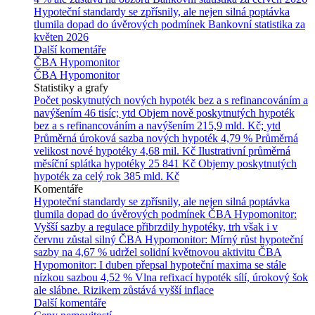
Hypoteční standardy se zpřísnily, ale nejen silná poptávka
tlumila dopad do úvěrových podmínek
Bankovní statistika za
květen 2026
Další komentáře
ČBA Hypomonitor
ČBA Hypomonitor
Statistiky a grafy
Počet poskytnutých nových hypoték bez a s refinancováním a
navýšením
46 tisíc; ytd
Objem nově poskytnutých hypoték
bez a s refinancováním a navýšením
215,9 mld. Kč; ytd
Průměrná úroková sazba nových hypoték
4,79 %
Průměrná
velikost nové hypotéky
4,68 mil. Kč
Ilustrativní průměrná
měsíční splátka hypotéky
25 841 Kč
Objemy poskytnutých
hypoték za celý rok
385 mld. Kč
Komentáře
Hypoteční standardy se zpřísnily, ale nejen silná poptávka
tlumila dopad do úvěrových podmínek
ČBA Hypomonitor:
Vyšší sazby a regulace přibrzdily hypotéky, trh však i v
červnu zůstal silný
ČBA Hypomonitor: Mírný růst hypoteční
sazby na 4,67 % udržel solidní květnovou aktivitu
ČBA
Hypomonitor: I duben přepsal hypoteční maxima se stále
nízkou sazbou 4,52 %
Vlna refixací hypoték sílí, úrokový šok
ale slábne. Rizikem zůstává vyšší inflace
Další komentáře