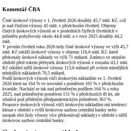
Komentář ČBA
Čisté úrokové výnosy v 1. čtvrtletí 2026 dosáhly 45,7 mld. Kč, což
je nad čistými výnosy 45 mld. v předchozím čtvrtletí. Objemy
čistých úrokových výnosů se v posledních čtyřech čtvrtletích v
průměru pohybovaly okolo 44,8 mld. a v roce 2025 dosáhly 44,2
mld.
V prvním čtvrtletí roku 2026 tedy čisté úrokové výnosy ve výši 45,7
mld. Kč odráží úrokové výnosy v objemu 116,6 mld. Kč, které
překonaly úrokové náklady ve výši 71 miliard. Zatímco ve stejném
období před rokem přebytek úrokových výnosů v rozsahu 43,1 mld.
Kč odrážel nižší úrokové výnosy 113,6 miliard při ovšem mírnějších
tehdejších nákladech 70,5 miliard.
Podíl úrokových výnosů vůči úrokovým nákladům ve 1. čtvrtletí
2026 klesl na 164 % ve srovnání s poměrem 165 % v předchozím
kvartále. Nachází se tak nad průměrným podílem 164 % z roku
2025, nad průměrným poměrem 151 % z předchozích tři let, ale
zůstává pod pětiletým předpandemickým průměrem 363 %.
Proporce úrokových výnosů vůči úrokovým nákladům má tendenci
klesat v období s vyšší úrokovou sazbou centrální banky nebo
naopak růst (kdy výnosy více překonávají náklady) v období s nižší
úrokovou sazbou centrální banky.