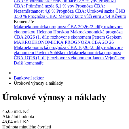
ČBA: Spotřebitelské ceny (inflace)
2,5 % yoy
Prognóza
ČBA: Průměrná mzda
6,1 % yoy
Prognóza ČBA:
Nezaměstnanost
4,8 %
Prognóza ČBA: Úroková sazba ČNB
3,50 %
Prognóza ČBA: Měnový kurz vůči euru
24,4 Kč/euro
Komentáře
Makroekonomická prognóza ČBA 2Q26 (2. díl): rozhovor s
ekonomkou Helenou Horskou
Makroekonomická prognóza
ČBA 2Q26 (1. díl): rozhovor s ekonomem Petrem Gapkem
MAKROEKONOMICKÁ PROGNÓZA ČBA 2Q 26
Makroekonomická prognóza ČBA 1Q26 (2. díl): rozhovor s
ekonomem Pavlem Sobíškem
Makroekonomická prognóza
ČBA 1Q26 (1. díl): rozhovor s ekonomem Janem Vejmělkem
Další komentáře
Bankovní sektor
Úrokové výnosy a náklady
Úrokové výnosy a náklady
45,65
mld. Kč
Aktuální hodnota
45,04
mld. Kč
Hodnota minulého čtvrtletí