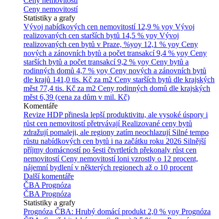
Ceny nemovitostí
Ceny nemovitostí
Statistiky a grafy
Vývoj nabídkových cen nemovitostí
12,9 % yoy
Vývoj
realizovaných cen starších bytů
14,5 % yoy
Vývoj
realizovaných cen bytů v Praze, %yoy
12,1 % yoy
Ceny
nových a zánovních bytů a počet transakcí
9,4 % yoy
Ceny
starších bytů a počet transakcí
9,2 % yoy
Ceny bytů a
rodinných domů
4,7 % yoy
Ceny nových a zánovních bytů
dle krajů
141,0 tis. Kč za m2
Ceny starších bytů dle krajských
měst
77,4 tis. Kč za m2
Ceny rodinných domů dle krajských
měst
6,39 (cena za dům v mil. Kč)
Komentáře
Revize HDP přinesla lepší produktivitu, ale vysoké úspory i
růst cen nemovitostí přetrvávají
Realizované ceny bytů
zdražují pomaleji, ale regiony zatím neochlazují
Silné tempo
růstu nabídkových cen bytů i na začátku roku 2026
Silnější
příjmy domácností po šesti čtvrtletích překonaly růst cen
nemovitostí
Ceny nemovitostí loni vzrostly o 12 procent,
nájemní bydlení v některých regionech až o 10 procent
Další komentáře
ČBA Prognóza
ČBA Prognóza
Statistiky a grafy
Prognóza ČBA: Hrubý domácí produkt
2,0 % yoy
Prognóza