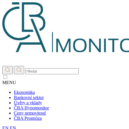
MENU
Ekonomika
Bankovní sektor
Úvěry a vklady
ČBA Hypomonitor
Ceny nemovitostí
ČBA Prognóza
EN
EN