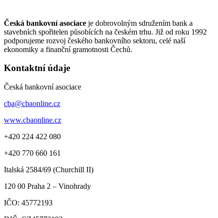
Česká bankovní asociace
je dobrovolným sdružením bank a
stavebních spořitelen působících na českém trhu. Již od roku 1992
podporujeme rozvoj českého bankovního sektoru, celé naší
ekonomiky a finanční gramotnosti Čechů.
Kontaktní údaje
Česká bankovní asociace
cba@cbaonline.cz
www.cbaonline.cz
+420 224 422 080
+420 770 660 161
Italská 2584/69 (Churchill II)
120 00
Praha 2 – Vinohrady
IČO:
45772193