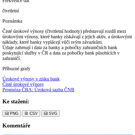
Frekvence dat
čtvrtletní
Poznámka
Čisté úrokové výnosy (čtvrtletní hodnoty) představují rozdíl mezi
úrokovými výnosy, které banky získávají z jejich aktiv, a úrokovými
náklady, které banky vyplácejí vůči svým závazkům.
Údaje zahrnují i data za banky a pobočky zahraničních bank
poskytující služby v ČR a data za pobočky bank působících v
zahraničí.
Příbuzné grafy
Úrokové výnosy v zisku bank
Čisté úrokové výnosy
Prognóza ČBA: Úroková sazba ČNB
Ke stažení:
PNG
CSV
SVG
Komentáře