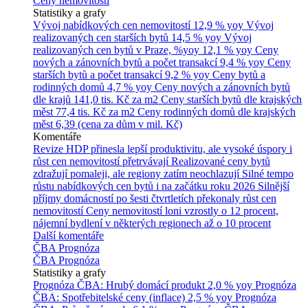
Ceny nemovitostí
Statistiky a grafy
Vývoj nabídkových cen nemovitostí
12,9 % yoy
Vývoj
realizovaných cen starších bytů
14,5 % yoy
Vývoj
realizovaných cen bytů v Praze, %yoy
12,1 % yoy
Ceny
nových a zánovních bytů a počet transakcí
9,4 % yoy
Ceny
starších bytů a počet transakcí
9,2 % yoy
Ceny bytů a
rodinných domů
4,7 % yoy
Ceny nových a zánovních bytů
dle krajů
141,0 tis. Kč za m2
Ceny starších bytů dle krajských
měst
77,4 tis. Kč za m2
Ceny rodinných domů dle krajských
měst
6,39 (cena za dům v mil. Kč)
Komentáře
Revize HDP přinesla lepší produktivitu, ale vysoké úspory i
růst cen nemovitostí přetrvávají
Realizované ceny bytů
zdražují pomaleji, ale regiony zatím neochlazují
Silné tempo
růstu nabídkových cen bytů i na začátku roku 2026
Silnější
příjmy domácností po šesti čtvrtletích překonaly růst cen
nemovitostí
Ceny nemovitostí loni vzrostly o 12 procent,
nájemní bydlení v některých regionech až o 10 procent
Další komentáře
ČBA Prognóza
ČBA Prognóza
Statistiky a grafy
Prognóza ČBA: Hrubý domácí produkt
2,0 % yoy
Prognóza
ČBA: Spotřebitelské ceny (inflace)
2,5 % yoy
Prognóza