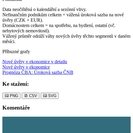
Data neočištěná o kalendářní a sezónní vlivy.
Nefinančním podnikům celkem = vážená úroková sazba na nové
úvěry (CZK + EUR).
Domácnostem celkem = na spotřebu, na bydlení, ostatní (vč.
nebytových nemovitostí).
Vážený průměr odráží váhy nových úvěry těchto segmentů v daném
měsíci.
Příbuzné grafy
Nové úvěry v ekonomice v detailu
Nové úvěry v ekonomice
Prognóza ČBA: Úroková sazba ČNB
Ke stažení:
PNG
CSV
SVG
Komentáře