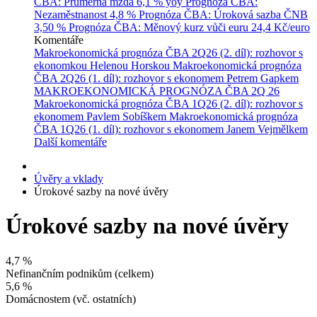
ČBA: Průměrná mzda
6,1 % yoy
Prognóza ČBA:
Nezaměstnanost
4,8 %
Prognóza ČBA: Úroková sazba ČNB
3,50 %
Prognóza ČBA: Měnový kurz vůči euru
24,4 Kč/euro
Komentáře
Makroekonomická prognóza ČBA 2Q26 (2. díl): rozhovor s
ekonomkou Helenou Horskou
Makroekonomická prognóza
ČBA 2Q26 (1. díl): rozhovor s ekonomem Petrem Gapkem
MAKROEKONOMICKÁ PROGNÓZA ČBA 2Q 26
Makroekonomická prognóza ČBA 1Q26 (2. díl): rozhovor s
ekonomem Pavlem Sobíškem
Makroekonomická prognóza
ČBA 1Q26 (1. díl): rozhovor s ekonomem Janem Vejmělkem
Další komentáře
Úvěry a vklady
Úrokové sazby na nové úvěry
Úrokové sazby na nové úvěry
4,7
%
Nefinančním podnikům (celkem)
5,6
%
Domácnostem (vč. ostatních)