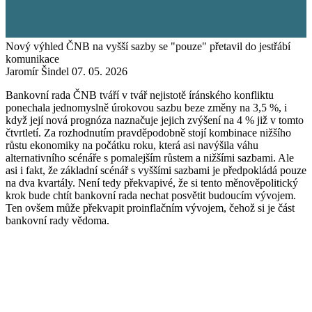
Nový výhled ČNB na vyšší sazby se "pouze" přetavil do jestřábí
komunikace
Jaromír Šindel
07. 05. 2026
Bankovní rada ČNB tváří v tvář nejistotě íránského konfliktu
ponechala jednomyslně úrokovou sazbu beze změny na 3,5 %, i
když její nová prognóza naznačuje jejich zvýšení na 4 % již v tomto
čtvrtletí. Za rozhodnutím pravděpodobně stojí kombinace nižšího
růstu ekonomiky na počátku roku, která asi navýšila váhu
alternativního scénáře s pomalejším růstem a nižšími sazbami. Ale
asi i fakt, že základní scénář s vyššími sazbami je předpokládá pouze
na dva kvartály. Není tedy překvapivé, že si tento měnověpolitický
krok bude chtít bankovní rada nechat posvětit budoucím vývojem.
Ten ovšem může překvapit proinflačním vývojem, čehož si je část
bankovní rady vědoma.