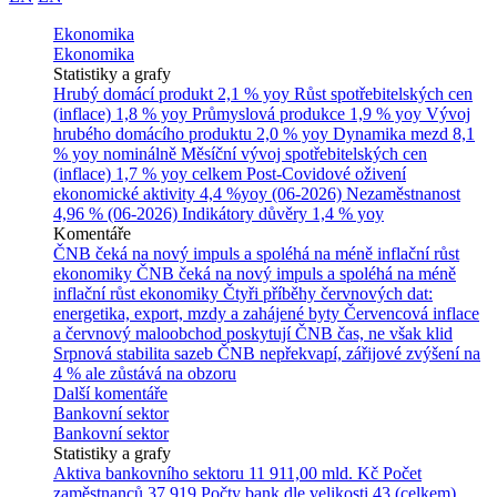
Ekonomika
Ekonomika
Statistiky a grafy
Hrubý domácí produkt
2,1 % yoy
Růst spotřebitelských cen
(inflace)
1,8 % yoy
Průmyslová produkce
1,9 % yoy
Vývoj
hrubého domácího produktu
2,0 % yoy
Dynamika mezd
8,1
% yoy nominálně
Měsíční vývoj spotřebitelských cen
(inflace)
1,7 % yoy celkem
Post-Covidové oživení
ekonomické aktivity
4,4 %yoy (06-2026)
Nezaměstnanost
4,96 % (06-2026)
Indikátory důvěry
1,4 % yoy
Komentáře
ČNB čeká na nový impuls a spoléhá na méně inflační růst
ekonomiky
ČNB čeká na nový impuls a spoléhá na méně
inflační růst ekonomiky
Čtyři příběhy červnových dat:
energetika, export, mzdy a zahájené byty
Červencová inflace
a červnový maloobchod poskytují ČNB čas, ne však klid
Srpnová stabilita sazeb ČNB nepřekvapí, zářijové zvýšení na
4 % ale zůstává na obzoru
Další komentáře
Bankovní sektor
Bankovní sektor
Statistiky a grafy
Aktiva bankovního sektoru
11 911,00 mld. Kč
Počet
zaměstnanců
37 919
Počty bank dle velikosti
43 (celkem)