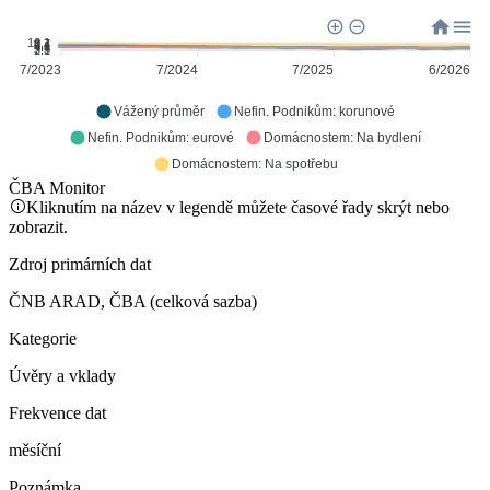
10.1
8.7
7.4
6.1
4.8
3.5
2.1
7/2023
7/2024
7/2025
6/2026
Vážený průměr
Nefin. Podnikům: korunové
Nefin. Podnikům: eurové
Domácnostem: Na bydlení
Domácnostem: Na spotřebu
ČBA Monitor
Kliknutím na název v legendě můžete časové řady skrýt nebo
zobrazit.
Zdroj primárních dat
ČNB ARAD, ČBA (celková sazba)
Kategorie
Úvěry a vklady
Frekvence dat
měsíční
Poznámka