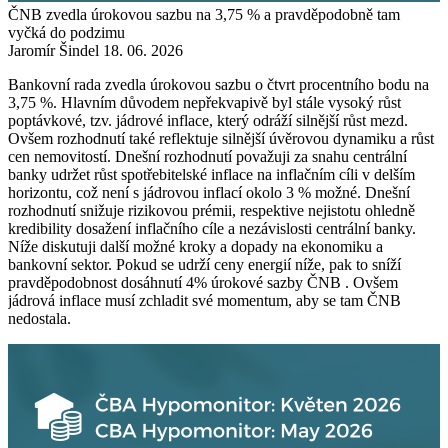
ČNB zvedla úrokovou sazbu na 3,75 % a pravděpodobně tam
vyčká do podzimu
Jaromír Šindel
18. 06. 2026
Bankovní rada zvedla úrokovou sazbu o čtvrt procentního bodu na
3,75 %. Hlavním důvodem nepřekvapivě byl stále vysoký růst
poptávkové, tzv. jádrové inflace, který odráží silnější růst mezd.
Ovšem rozhodnutí také reflektuje silnější úvěrovou dynamiku a růst
cen nemovitostí. Dnešní rozhodnutí považuji za snahu centrální
banky udržet růst spotřebitelské inflace na inflačním cíli v delším
horizontu, což není s jádrovou inflací okolo 3 % možné. Dnešní
rozhodnutí snižuje rizikovou prémii, respektive nejistotu ohledně
kredibility dosažení inflačního cíle a nezávislosti centrální banky.
Níže diskutuji další možné kroky a dopady na ekonomiku a
bankovní sektor. Pokud se udrží ceny energií níže, pak to sníží
pravděpodobnost dosáhnutí 4% úrokové sazby ČNB . Ovšem
jádrová inflace musí zchladit své momentum, aby se tam ČNB
nedostala.