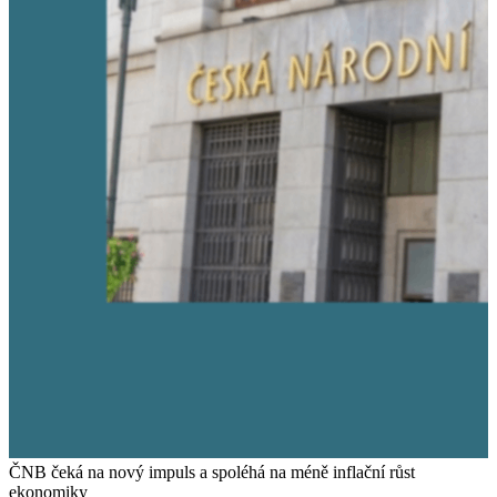
ČNB čeká na nový impuls a spoléhá na méně inflační růst
ekonomiky