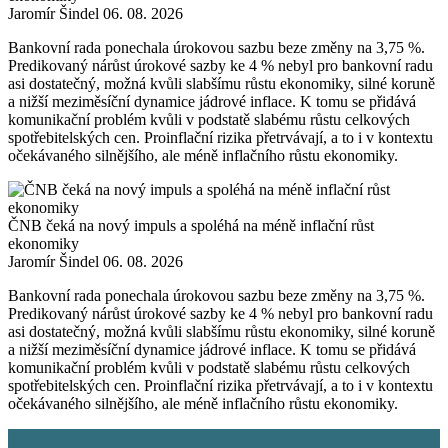
Jaromír Šindel
06. 08. 2026
Bankovní rada ponechala úrokovou sazbu beze změny na 3,75 %.
Predikovaný nárůst úrokové sazby ke 4 % nebyl pro bankovní radu
asi dostatečný, možná kvůli slabšímu růstu ekonomiky, silné koruně
a nižší meziměsíční dynamice jádrové inflace. K tomu se přidává
komunikační problém kvůli v podstatě slabému růstu celkových
spotřebitelských cen. Proinflační rizika přetrvávají, a to i v kontextu
očekávaného silnějšího, ale méně inflačního růstu ekonomiky.
ČNB čeká na nový impuls a spoléhá na méně inflační růst
ekonomiky
Jaromír Šindel
06. 08. 2026
Bankovní rada ponechala úrokovou sazbu beze změny na 3,75 %.
Predikovaný nárůst úrokové sazby ke 4 % nebyl pro bankovní radu
asi dostatečný, možná kvůli slabšímu růstu ekonomiky, silné koruně
a nižší meziměsíční dynamice jádrové inflace. K tomu se přidává
komunikační problém kvůli v podstatě slabému růstu celkových
spotřebitelských cen. Proinflační rizika přetrvávají, a to i v kontextu
očekávaného silnějšího, ale méně inflačního růstu ekonomiky.