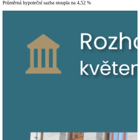
Průměrná hypoteční sazba stoupla na 4,52 %