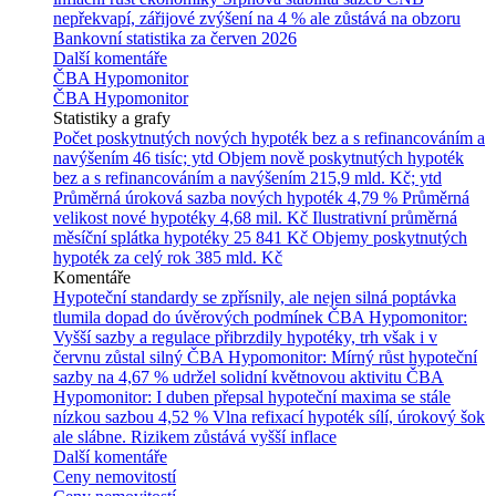
nepřekvapí, zářijové zvýšení na 4 % ale zůstává na obzoru
Bankovní statistika za červen 2026
Další komentáře
ČBA Hypomonitor
ČBA Hypomonitor
Statistiky a grafy
Počet poskytnutých nových hypoték bez a s refinancováním a
navýšením
46 tisíc; ytd
Objem nově poskytnutých hypoték
bez a s refinancováním a navýšením
215,9 mld. Kč; ytd
Průměrná úroková sazba nových hypoték
4,79 %
Průměrná
velikost nové hypotéky
4,68 mil. Kč
Ilustrativní průměrná
měsíční splátka hypotéky
25 841 Kč
Objemy poskytnutých
hypoték za celý rok
385 mld. Kč
Komentáře
Hypoteční standardy se zpřísnily, ale nejen silná poptávka
tlumila dopad do úvěrových podmínek
ČBA Hypomonitor:
Vyšší sazby a regulace přibrzdily hypotéky, trh však i v
červnu zůstal silný
ČBA Hypomonitor: Mírný růst hypoteční
sazby na 4,67 % udržel solidní květnovou aktivitu
ČBA
Hypomonitor: I duben přepsal hypoteční maxima se stále
nízkou sazbou 4,52 %
Vlna refixací hypoték sílí, úrokový šok
ale slábne. Rizikem zůstává vyšší inflace
Další komentáře
Ceny nemovitostí