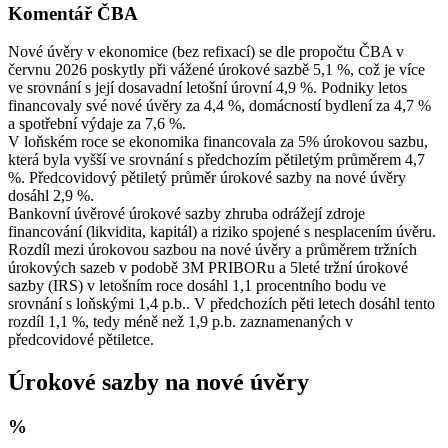
Komentář ČBA
Nové úvěry v ekonomice (bez refixací) se dle propočtu ČBA v
červnu 2026 poskytly při vážené úrokové sazbě 5,1 %, což je více
ve srovnání s její dosavadní letošní úrovní 4,9 %. Podniky letos
financovaly své nové úvěry za 4,4 %, domácností bydlení za 4,7 %
a spotřební výdaje za 7,6 %.
V loňském roce se ekonomika financovala za 5% úrokovou sazbu,
která byla vyšší ve srovnání s předchozím pětiletým průměrem 4,7
%. Předcovidový pětiletý průměr úrokové sazby na nové úvěry
dosáhl 2,9 %.
Bankovní úvěrové úrokové sazby zhruba odrážejí zdroje
financování (likvidita, kapitál) a riziko spojené s nesplacením úvěru.
Rozdíl mezi úrokovou sazbou na nové úvěry a průměrem tržních
úrokových sazeb v podobě 3M PRIBORu a 5leté tržní úrokové
sazby (IRS) v letošním roce dosáhl 1,1 procentního bodu ve
srovnání s loňskými 1,4 p.b.. V předchozích pěti letech dosáhl tento
rozdíl 1,1 %, tedy méně než 1,9 p.b. zaznamenaných v
předcovidové pětiletce.
Úrokové sazby na nové úvěry
%