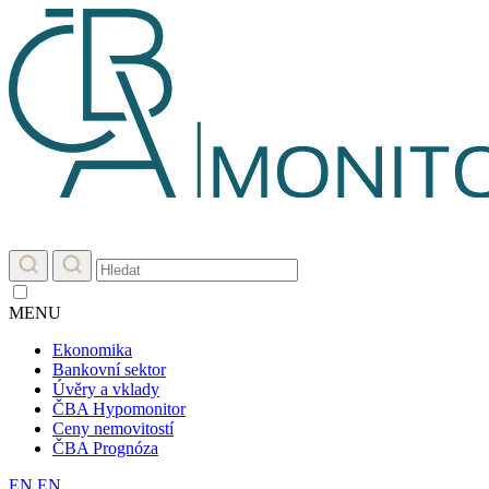
MENU
Ekonomika
Bankovní sektor
Úvěry a vklady
ČBA Hypomonitor
Ceny nemovitostí
ČBA Prognóza
EN
EN