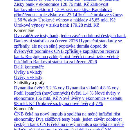
Zisky bank v ekonomice
128,76 mld. Kč
Ziskovost
bankovního sektoru
1,12 % zisk na aktiva
Kapitálová
přiměřenost a role zisku v ní
23,14 %
Čisté úrokové výnosy
1,56 % aktiv
Úrokové výnosy a náklady
45,65 mld. Kč
Úrokové výnosy v zisku bank
179,28 mld. Kč
Komentáře
Dva zátěžové testy bank, jeden závěr: odolnost českých bank
Bankovní statistika za červen 2026
Hypoteční standardy se
zpřísnily, ale nejen silná poptávka tlumila dopad do
úvěrových podmínek
ČNB zpřísňuje kapitálovou rezervu
bank. Reaguje na rychlejší růst úvěrů i nová rizika včetně
fiskálního
Bankovní statistika za březen 2026
Další komentáře
Úvěry a vklady
Úvěry a vklady
Statistiky a grafy
Dynamika úvěrů
9,2 % yoy
Dynamika vkladů
4,8 % yoy
Podíl špatných (nevýkonných) úvěrů
1,4 %
Nové úvěry v
ekonomice
156 mld. Kč
Nové úvěry v ekonomice v detailu
98 mld. Kč
Úrokové sazby na nové úvěry
4,7 %
Komentáře
ČNB čeká na nový impuls a spoléhá na méně inflační růst
ekonomiky
Dva zátěžové testy bank, jeden závěr: odolnost
českých bank
ČNB čeká na nový impuls a spoléhá na méně
inflační růst ekonomiky
Srpnová stabilita sazeb ČNB