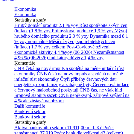
Ekonomika
Ekonomika
Statistiky a grafy
Hrubý domácí produkt
2,1 % yoy
Růst spotřebitelských cen
(inflace)
1,8 % yoy
Průmyslová produkce
1,9 % yoy
Vývoj
hrubého domácího produktu
2,0 % yoy
Dynamika mezd
8,1
% yoy nominálně
Měsíční vývoj spotřebitelských cen
(inflace)
1,7 % yoy celkem
Post-Covidové oživení
ekonomické aktivity
4,4 %yoy (06-2026)
Nezaměstnanost
4,96 % (06-2026)
Indikátory důvěry
1,4 % yoy
Komentáře
ČNB čeká na nový impuls a spoléhá na méně inflační růst
ekonomiky
ČNB čeká na nový impuls a spoléhá na méně
inflační růst ekonomiky
Čtyři příběhy červnových dat:
energetika, export, mzdy a zahájené byty
Červencová inflace
a červnový maloobchod poskytují ČNB čas, ne však klid
Srpnová stabilita sazeb ČNB nepřekvapí, zářijové zvýšení na
4 % ale zůstává na obzoru
Další komentáře
Bankovní sektor
Bankovní sektor
Statistiky a grafy
Aktiva bankovního sektoru
11 911,00 mld. Kč
Počet
zaměstnanců
37 919
Počty bank dle velikosti
43 (celkem)