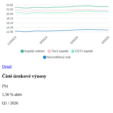
23.82
21.92
20.03
18.13
16.24
14.34
12.45
9/2024
6/2025
12/2023
3/2026
Kapitál celkem
Tier1 kapitál
CET1 kapitál
Nerozdělený zisk
Detail
Čisté úrokové výnosy
(%)
1,56
% aktiv
Q1 / 2026