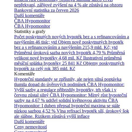
nepřekvapí, zářijové zvýšení na 4 % ale zůstává na obzoru
Bankovní statistika za červen 2026
Další komentáře
ČBA Hypomonitor
ČBA Hypomonitor
Statistiky a grafy
Počet poskytnutých nových hypoték bez a s refinancováním a
navýšením
46 tisíc; ytd
Objem nově poskytnutých hypoték
bez a s refinancováním a navýšením
215,9 mld. Kč; ytd
Průměrná úroková sazba nových hypoték
4,79 %
Průměrná
velikost nové hypotéky
4,68 mil. Kč
Ilustrativní průměrná
měsíční splátka hypotéky
25 841 Kč
Objemy poskytnutých
hypoték za celý rok
385 mld. Kč
Komentáře
Hypoteční standardy se zpřísnily, ale nejen silná poptávka
tlumila dopad do úvěrových podmínek
ČBA Hypomonitor:
Vyšší sazby a regulace přibrzdily hypotéky, trh však i v
červnu zůstal silný
ČBA Hypomonitor: Mírný růst hypoteční
sazby na 4,67 % udržel solidní květnovou aktivitu
ČBA
Hypomonitor: I duben přepsal hypoteční maxima se stále
nízkou sazbou 4,52 %
Vlna refixací hypoték sílí, úrokový šok
ale slábne. Rizikem zůstává vyšší inflace
Další komentáře
Ceny nemovitostí