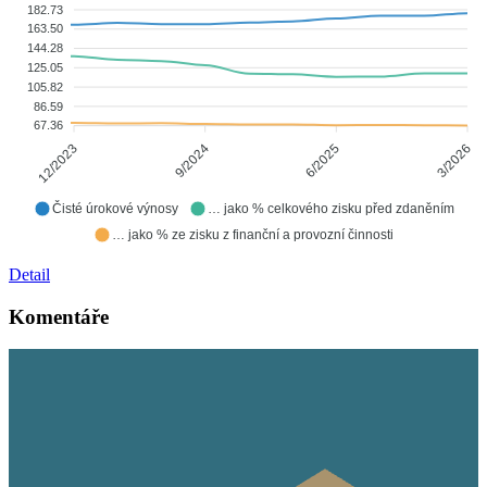
182.73
163.50
144.28
125.05
105.82
86.59
67.36
9/2024
6/2025
12/2023
3/2026
Čisté úrokové výnosy
… jako % celkového zisku před zdaněním
… jako % ze zisku z finanční a provozní činnosti
Detail
Komentáře