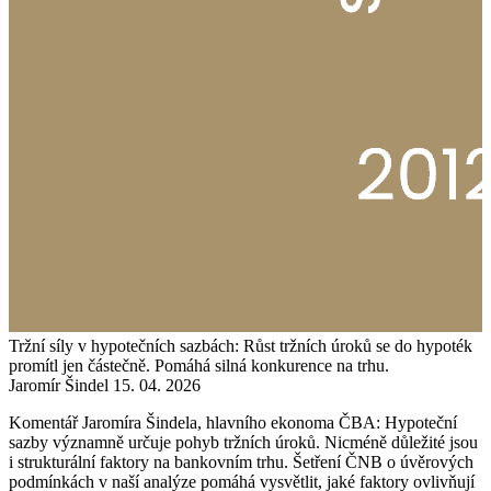
Tržní síly v hypotečních sazbách: Růst tržních úroků se do hypoték
promítl jen částečně. Pomáhá silná konkurence na trhu.
Jaromír Šindel
15. 04. 2026
Komentář Jaromíra Šindela, hlavního ekonoma ČBA: Hypoteční
sazby významně určuje pohyb tržních úroků. Nicméně důležité jsou
i strukturální faktory na bankovním trhu. Šetření ČNB o úvěrových
podmínkách v naší analýze pomáhá vysvětlit, jaké faktory ovlivňují