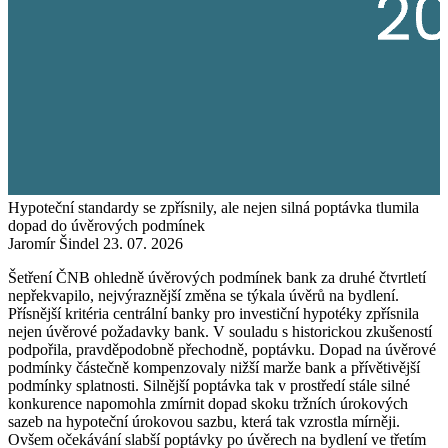
Hypoteční standardy se zpřísnily, ale nejen silná poptávka tlumila
dopad do úvěrových podmínek
Jaromír Šindel
23. 07. 2026
Šetření ČNB ohledně úvěrových podmínek bank za druhé čtvrtletí
nepřekvapilo, nejvýraznější změna se týkala úvěrů na bydlení.
Přísnější kritéria centrální banky pro investiční hypotéky zpřísnila
nejen úvěrové požadavky bank. V souladu s historickou zkušeností
podpořila, pravděpodobně přechodně, poptávku. Dopad na úvěrové
podmínky částečně kompenzovaly nižší marže bank a přívětivější
podmínky splatnosti. Silnější poptávka tak v prostředí stále silné
konkurence napomohla zmírnit dopad skoku tržních úrokových
sazeb na hypoteční úrokovou sazbu, která tak vzrostla mírněji.
Ovšem očekávání slabší poptávky po úvěrech na bydlení ve třetím