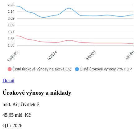
2.26
2.14
2.02
1.89
1.77
1.65
1.53
9/2024
6/2025
12/2023
3/2026
Čisté úrokové výnosy na aktiva (%)
Čisté úrokové výnosy v % HDP
Detail
Úrokové výnosy a náklady
mld. Kč, čtvrtletně
45,65
mld. Kč
Q1 / 2026