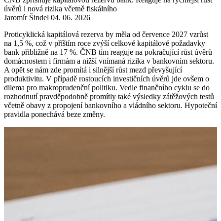
úvěrů i nová rizika včetně fiskálního
Jaromír Šindel
04. 06. 2026
Proticyklická kapitálová rezerva by měla od července 2027 vzrůst
na 1,5 %, což v příštím roce zvýší celkové kapitálové požadavky
bank přibližně na 17 %. ČNB tím reaguje na pokračující růst úvěrů
domácnostem i firmám a nižší vnímaná rizika v bankovním sektoru.
A opět se nám zde promítá i silnější růst mezd převyšující
produktivitu. V případě rostoucích investičních úvěrů jde ovšem o
dilema pro makroprudenční politiku. Vedle finančního cyklu se do
rozhodnutí pravděpodobně promítly také výsledky zátěžových testů
včetně obavy z propojení bankovního a vládního sektoru. Hypoteční
pravidla ponechává beze změny.