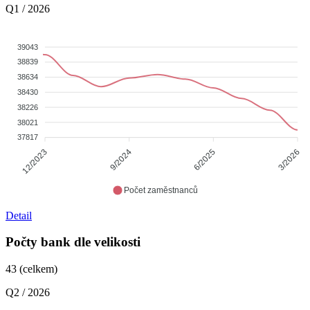
Q1 / 2026
39043
38839
38634
38430
38226
38021
37817
9/2024
6/2025
12/2023
3/2026
Počet zaměstnanců
Detail
Počty bank dle velikosti
43
(celkem)
Q2 / 2026