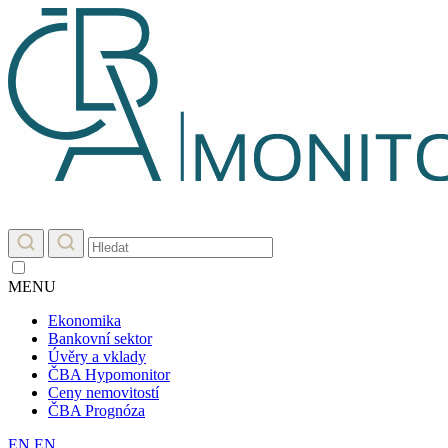
MENU
Ekonomika
Bankovní sektor
Úvěry a vklady
ČBA Hypomonitor
Ceny nemovitostí
ČBA Prognóza
EN
EN