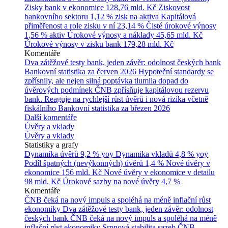
Zisky bank v ekonomice
128,76 mld. Kč
Ziskovost
bankovního sektoru
1,12 % zisk na aktiva
Kapitálová
přiměřenost a role zisku v ní
23,14 %
Čisté úrokové výnosy
1,56 % aktiv
Úrokové výnosy a náklady
45,65 mld. Kč
Úrokové výnosy v zisku bank
179,28 mld. Kč
Komentáře
Dva zátěžové testy bank, jeden závěr: odolnost českých bank
Bankovní statistika za červen 2026
Hypoteční standardy se
zpřísnily, ale nejen silná poptávka tlumila dopad do
úvěrových podmínek
ČNB zpřísňuje kapitálovou rezervu
bank. Reaguje na rychlejší růst úvěrů i nová rizika včetně
fiskálního
Bankovní statistika za březen 2026
Další komentáře
Úvěry a vklady
Úvěry a vklady
Statistiky a grafy
Dynamika úvěrů
9,2 % yoy
Dynamika vkladů
4,8 % yoy
Podíl špatných (nevýkonných) úvěrů
1,4 %
Nové úvěry v
ekonomice
156 mld. Kč
Nové úvěry v ekonomice v detailu
98 mld. Kč
Úrokové sazby na nové úvěry
4,7 %
Komentáře
ČNB čeká na nový impuls a spoléhá na méně inflační růst
ekonomiky
Dva zátěžové testy bank, jeden závěr: odolnost
českých bank
ČNB čeká na nový impuls a spoléhá na méně
inflační růst ekonomiky
Srpnová stabilita sazeb ČNB