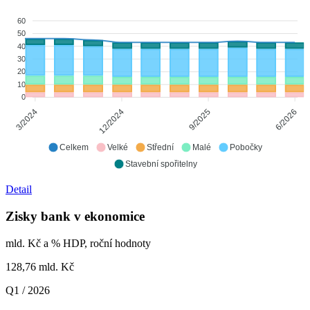
60
50
40
30
20
10
0
12/2024
9/2025
6/2026
3/2024
Celkem
Velké
Střední
Malé
Pobočky
Stavební spořitelny
Detail
Zisky bank v ekonomice
mld. Kč a % HDP, roční hodnoty
128,76
mld. Kč
Q1 / 2026