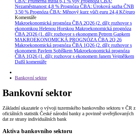
ČBA: Průměrná mzda
6,1 % yoy
Prognóza ČBA:
Nezaměstnanost
4,8 %
Prognóza ČBA: Úroková sazba ČNB
3,50 %
Prognóza ČBA: Měnový kurz vůči euru
24,4 Kč/euro
Komentáře
Makroekonomická prognóza ČBA 2Q26 (2. díl): rozhovor s
ekonomkou Helenou Horskou
Makroekonomická prognóza
ČBA 2Q26 (1. díl): rozhovor s ekonomem Petrem Gapkem
MAKROEKONOMICKÁ PROGNÓZA ČBA 2Q 26
Makroekonomická prognóza ČBA 1Q26 (2. díl): rozhovor s
ekonomem Pavlem Sobíškem
Makroekonomická prognóza
ČBA 1Q26 (1. díl): rozhovor s ekonomem Janem Vejmělkem
Další komentáře
Bankovní sektor
Bankovní sektor
Základní ukazatele o vývoji tuzemského bankovního sektoru v ČR z
oficiálních statistik České národní banky a povinně uveřejňovaných
dat ze strany individuálních bank
Aktiva bankovního sektoru