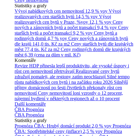
Ceny nemovitostí
Statistiky a grafy
Vývoj nabídkových cen nemovitostí
12,9 % yoy
Vývoj
realizovaných cen starších bytů
14,5 % yoy
Vývoj
realizovaných cen bytů v Praze, %yoy
12,1 % yoy
Ceny
nových a zánovních bytů a počet transakcí
9,4 % yoy
Ceny
starších bytů a počet transakcí
9,2 % yoy
Ceny bytů a
rodinných domů
4,7 % yoy
Ceny nových a zánovních bytů
dle krajů
141,0 tis. Kč za m2
Ceny starších bytů dle krajských
měst
77,4 tis. Kč za m2
Ceny rodinných domů dle krajských
měst
6,39 (cena za dům v mil. Kč)
Komentáře
Revize HDP přinesla lepší produktivitu, ale vysoké úspory i
růst cen nemovitostí přetrvávají
Realizované ceny bytů
zdražují pomaleji, ale regiony zatím neochlazují
Silné tempo
růstu nabídkových cen bytů i na začátku roku 2026
Silnější
příjmy domácností po šesti čtvrtletích překonaly růst cen
nemovitostí
Ceny nemovitostí loni vzrostly o 12 procent,
nájemní bydlení v některých regionech až o 10 procent
Další komentáře
ČBA Prognóza
ČBA Prognóza
Statistiky a grafy
Prognóza ČBA: Hrubý domácí produkt
2,0 % yoy
Prognóza
ČBA: Spotřebitelské ceny (inflace)
2,5 % yoy
Prognóza