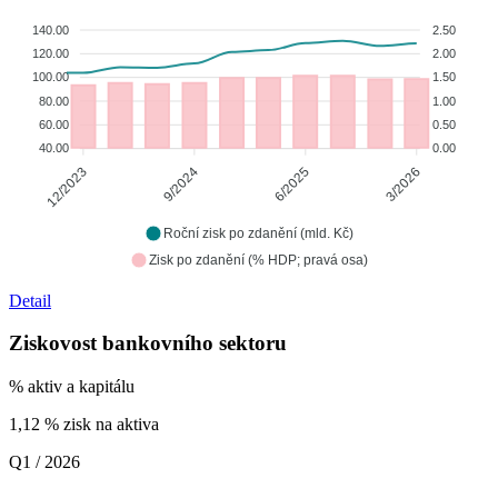
140.00
2.50
120.00
2.00
100.00
1.50
80.00
1.00
60.00
0.50
40.00
0.00
9/2024
6/2025
3/2026
12/2023
Roční zisk po zdanění (mld. Kč)
Zisk po zdanění (% HDP; pravá osa)
Detail
Ziskovost bankovního sektoru
% aktiv a kapitálu
1,12
% zisk na aktiva
Q1 / 2026