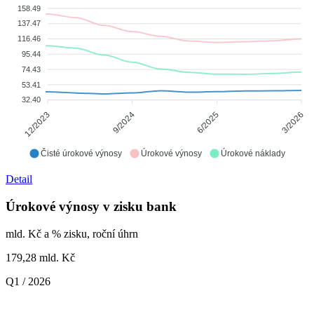
158.49
137.47
116.46
95.44
74.43
53.41
32.40
9/2024
6/2025
12/2023
3/2026
Čisté úrokové výnosy
Úrokové výnosy
Úrokové náklady
Detail
Úrokové výnosy v zisku bank
mld. Kč a % zisku, roční úhrn
179,28
mld. Kč
Q1 / 2026