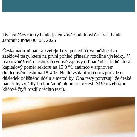
Dva zátěžové testy bank, jeden závěr: odolnost českých bank
Jaromír Šindel
06. 08. 2026
Česká národní banka zveřejnila za poslední dva měsíce dva
zátěžové testy, které na první pohled přinesly rozdílné výsledky. V
makrozátěžovém testu z červnové Zprávy o finanční stabilitě klesá
kapitálový poměr sektoru na 15,8 %, zatímco v srpnovém
dohledovém testu na 18,4 %. Nejde však přímo o rozpor, ale o
důsledek odlišného účelu a metodiky. Oba testy potvrzují, že české
banky by zvládly i mimořádně hlubokou recesi. Níže rozebírám
klíčové čtyři rozdíly těchto testů.