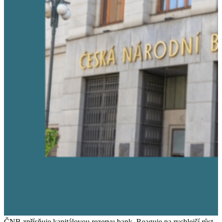
ČNB zpřísňuje kapitálovou rezervu bank. Reaguje na rychlejší růst