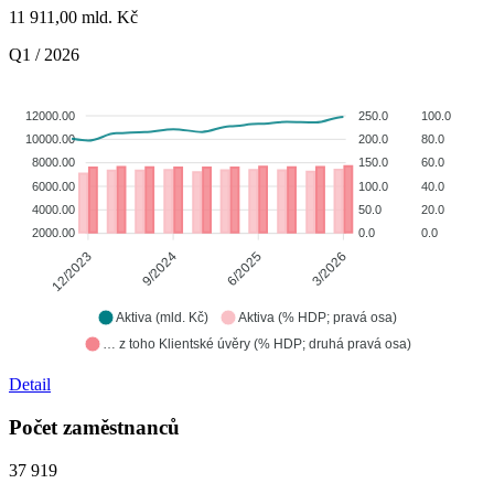
11 911,00
mld. Kč
Q1 / 2026
12000.00
250.0
100.0
10000.00
200.0
80.0
8000.00
150.0
60.0
6000.00
100.0
40.0
4000.00
50.0
20.0
2000.00
0.0
0.0
9/2024
6/2025
3/2026
12/2023
Aktiva (mld. Kč)
Aktiva (% HDP; pravá osa)
… z toho Klientské úvěry (% HDP; druhá pravá osa)
Detail
Počet zaměstnanců
37 919