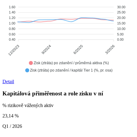
1.60
30.00
1.40
25.00
1.20
20.00
1.00
15.00
0.80
10.00
0.60
5.00
0.40
0.00
12/2023
9/2024
6/2025
3/2026
Zisk (ztráta) po zdanění / průměrná aktiva (%)
Zisk (ztráta) po zdanění / kapitál Tier 1 (%, pr. osa)
Detail
Kapitálová přiměřenost a role zisku v ní
% rizikově vážených aktiv
23,14
%
Q1 / 2026