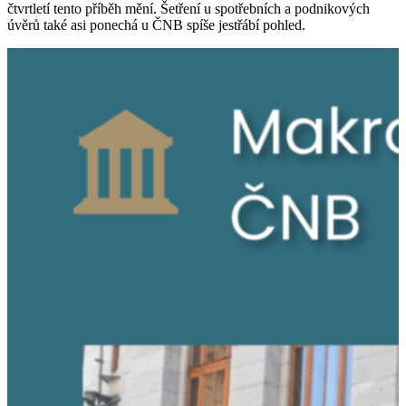
čtvrtletí tento příběh mění. Šetření u spotřebních a podnikových
úvěrů také asi ponechá u ČNB spíše jestřábí pohled.