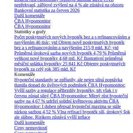
nepřekvapí, zářijové zvýšení na 4 % ale zůstává na obzoru
Bankovní statistika za červen 2026
Další komentáře
ČBA Hypomonitor
ČBA Hypomonitor
Statistiky a grafy
Počet poskytnutých nových hypoték bez a s refinancováním a
navýšením
46 tisíc; ytd
Objem nově poskytnutých hypoték
bez a s refinancováním a navýšením
215,9 mld. Kč; ytd
Průměrná úroková sazba nových hypoték
4,79 %
Průměrná
velikost nové hypotéky
4,68 mil. Kč
Ilustrativní průměrná
měsíční splátka hypotéky
25 841 Kč
Objemy poskytnutých
hypoték za celý rok
385 mld. Kč
Komentáře
Hypoteční standardy se zpřísnily, ale nejen silná poptávka
tlumila dopad do úvěrových podmínek
ČBA Hypomonitor:
Vyšší sazby a regulace přibrzdily hypotéky, trh však i v
červnu zůstal silný
ČBA Hypomonitor: Mírný růst hypoteční
sazby na 4,67 % udržel solidní květnovou aktivitu
ČBA
Hypomonitor: I duben přepsal hypoteční maxima se stále
nízkou sazbou 4,52 %
Vlna refixací hypoték sílí, úrokový šok
ale slábne. Rizikem zůstává vyšší inflace
Další komentáře
Ceny nemovitostí