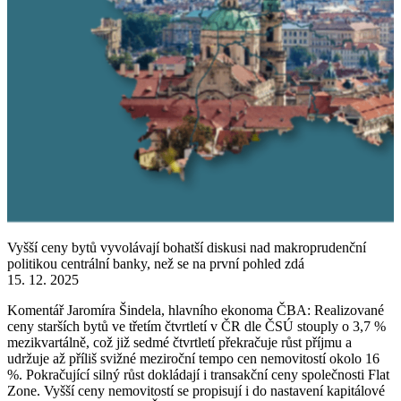
Vyšší ceny bytů vyvolávají bohatší diskusi nad makroprudenční
politikou centrální banky, než se na první pohled zdá
15. 12. 2025
Komentář Jaromíra Šindela, hlavního ekonoma ČBA: Realizované
ceny starších bytů ve třetím čtvrtletí v ČR dle ČSÚ stouply o 3,7 %
mezikvartálně, což již sedmé čtvrtletí překračuje růst příjmu a
udržuje až příliš svižné meziroční tempo cen nemovitostí okolo 16
%. Pokračující silný růst dokládají i transakční ceny společnosti Flat
Zone. Vyšší ceny nemovitostí se propisují i do nastavení kapitálové