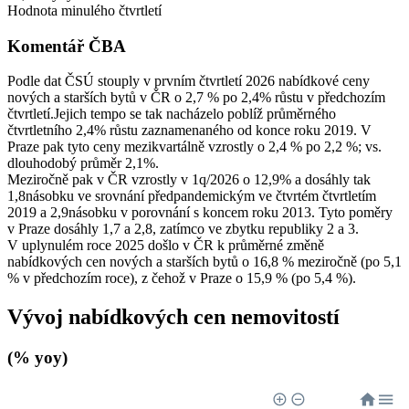
Hodnota minulého čtvrtletí
Komentář ČBA
Podle dat ČSÚ stouply v prvním čtvrtletí 2026 nabídkové ceny
nových a starších bytů v ČR o 2,7 % po 2,4% růstu v předchozím
čtvrtletí.Jejich tempo se tak nacházelo poblíž průměrného
čtvrtletního 2,4% růstu zaznamenaného od konce roku 2019. V
Praze pak tyto ceny mezikvartálně vzrostly o 2,4 % po 2,2 %; vs.
dlouhodobý průměr 2,1%.
Meziročně pak v ČR vzrostly v 1q/2026 o 12,9% a dosáhly tak
1,8násobku ve srovnání předpandemickým ve čtvrtém čtvrtletím
2019 a 2,9násobku v porovnání s koncem roku 2013. Tyto poměry
v Praze dosáhly 1,7 a 2,8, zatímco ve zbytku republiky 2 a 3.
V uplynulém roce 2025 došlo v ČR k průměrné změně
nabídkových cen nových a starších bytů o 16,8 % meziročně (po 5,1
% v předchozím roce), z čehož v Praze o 15,9 % (po 5,4 %).
Vývoj nabídkových cen nemovitostí
(% yoy)