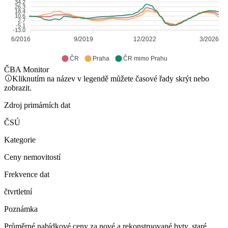
34.2
26.3
18.4
10.6
2.7
-5.1
-13.0
6/2016
9/2019
12/2022
3/2026
ČR
Praha
ČR mimo Prahu
ČBA Monitor
Kliknutím na název v legendě můžete časové řady skrýt nebo
zobrazit.
Zdroj primárních dat
ČSÚ
Kategorie
Ceny nemovitostí
Frekvence dat
čtvrtletní
Poznámka
Průměrné nabídkové ceny za nové a rekonstruované byty, staré