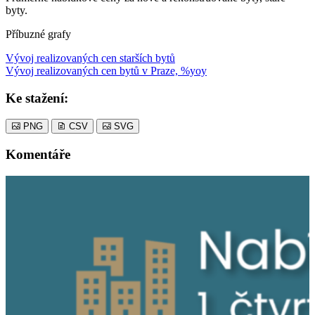
byty.
Příbuzné grafy
Vývoj realizovaných cen starších bytů
Vývoj realizovaných cen bytů v Praze, %yoy
Ke stažení:
PNG
CSV
SVG
Komentáře