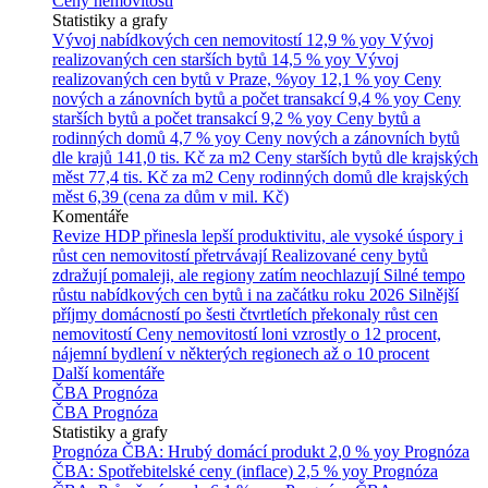
Ceny nemovitostí
Statistiky a grafy
Vývoj nabídkových cen nemovitostí
12,9 % yoy
Vývoj
realizovaných cen starších bytů
14,5 % yoy
Vývoj
realizovaných cen bytů v Praze, %yoy
12,1 % yoy
Ceny
nových a zánovních bytů a počet transakcí
9,4 % yoy
Ceny
starších bytů a počet transakcí
9,2 % yoy
Ceny bytů a
rodinných domů
4,7 % yoy
Ceny nových a zánovních bytů
dle krajů
141,0 tis. Kč za m2
Ceny starších bytů dle krajských
měst
77,4 tis. Kč za m2
Ceny rodinných domů dle krajských
měst
6,39 (cena za dům v mil. Kč)
Komentáře
Revize HDP přinesla lepší produktivitu, ale vysoké úspory i
růst cen nemovitostí přetrvávají
Realizované ceny bytů
zdražují pomaleji, ale regiony zatím neochlazují
Silné tempo
růstu nabídkových cen bytů i na začátku roku 2026
Silnější
příjmy domácností po šesti čtvrtletích překonaly růst cen
nemovitostí
Ceny nemovitostí loni vzrostly o 12 procent,
nájemní bydlení v některých regionech až o 10 procent
Další komentáře
ČBA Prognóza
ČBA Prognóza
Statistiky a grafy
Prognóza ČBA: Hrubý domácí produkt
2,0 % yoy
Prognóza
ČBA: Spotřebitelské ceny (inflace)
2,5 % yoy
Prognóza