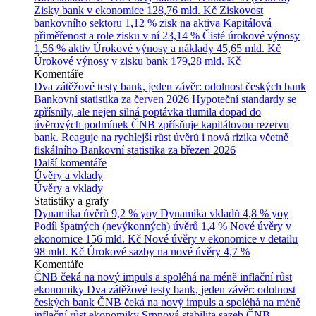
Zisky bank v ekonomice
128,76 mld. Kč
Ziskovost
bankovního sektoru
1,12 % zisk na aktiva
Kapitálová
přiměřenost a role zisku v ní
23,14 %
Čisté úrokové výnosy
1,56 % aktiv
Úrokové výnosy a náklady
45,65 mld. Kč
Úrokové výnosy v zisku bank
179,28 mld. Kč
Komentáře
Dva zátěžové testy bank, jeden závěr: odolnost českých bank
Bankovní statistika za červen 2026
Hypoteční standardy se
zpřísnily, ale nejen silná poptávka tlumila dopad do
úvěrových podmínek
ČNB zpřísňuje kapitálovou rezervu
bank. Reaguje na rychlejší růst úvěrů i nová rizika včetně
fiskálního
Bankovní statistika za březen 2026
Další komentáře
Úvěry a vklady
Úvěry a vklady
Statistiky a grafy
Dynamika úvěrů
9,2 % yoy
Dynamika vkladů
4,8 % yoy
Podíl špatných (nevýkonných) úvěrů
1,4 %
Nové úvěry v
ekonomice
156 mld. Kč
Nové úvěry v ekonomice v detailu
98 mld. Kč
Úrokové sazby na nové úvěry
4,7 %
Komentáře
ČNB čeká na nový impuls a spoléhá na méně inflační růst
ekonomiky
Dva zátěžové testy bank, jeden závěr: odolnost
českých bank
ČNB čeká na nový impuls a spoléhá na méně
inflační růst ekonomiky
Srpnová stabilita sazeb ČNB