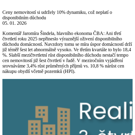
Ceny nemovitostí si udržely 10% dynamiku, což neplatí o
disponibilním důchodu
05. 01. 2026
Komentář Jaromíra Šindela, hlavního ekonoma ČBA: Ani třetí
čtvrtletí roku 2025 nepřineslo výraznější oživení disponibilního
důchodu domácností. Navzdory tomu se míra úspor domácností drží
již téměř šest let abnormálně vysoko. Ve třetím kvartále to bylo 18,4
%. Slabší mezičtvrtletní růst disponibilního důchodu nestačí tempo
cen nemovitostí již šest čtvrtletí v řadě. V meziročním vyjádření
srovnáváme 3,4% růst průměrných příjmů vs. 10,8 % nárůst cen
nákupu obydlí včetně pozemků (HPI).