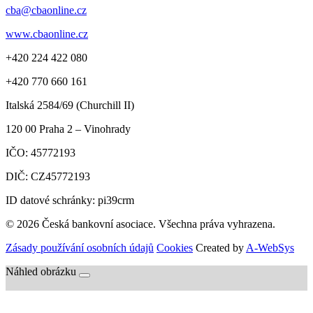
cba@cbaonline.cz
www.cbaonline.cz
+420 224 422 080
+420 770 660 161
Italská 2584/69 (Churchill II)
120 00
Praha 2 – Vinohrady
IČO:
45772193
DIČ:
CZ45772193
ID datové schránky: pi39crm
© 2026 Česká bankovní asociace. Všechna práva vyhrazena.
Zásady používání osobních údajů
Cookies
Created by
A-WebSys
Náhled obrázku