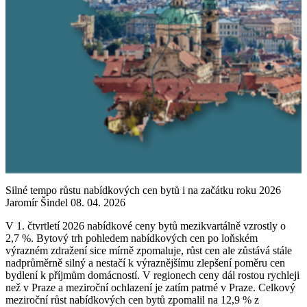
Silné tempo růstu nabídkových cen bytů i na začátku roku 2026
Jaromír Šindel
08. 04. 2026
V 1. čtvrtletí 2026 nabídkové ceny bytů mezikvartálně vzrostly o
2,7 %. Bytový trh pohledem nabídkových cen po loňském
výrazném zdražení sice mírně zpomaluje, růst cen ale zůstává stále
nadprůměrně silný a nestačí k výraznějšímu zlepšení poměru cen
bydlení k příjmům domácností. V regionech ceny dál rostou rychleji
než v Praze a meziroční ochlazení je zatím patrné v Praze. Celkový
meziroční růst nabídkových cen bytů zpomalil na 12,9 % z