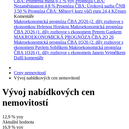
ČBA: Průměrná mzda
6,1 % yoy
Prognóza ČBA:
Nezaměstnanost
4,8 %
Prognóza ČBA: Úroková sazba ČNB
3,50 %
Prognóza ČBA: Měnový kurz vůči euru
24,4 Kč/euro
Komentáře
Makroekonomická prognóza ČBA 2Q26 (2. díl): rozhovor s
ekonomkou Helenou Horskou
Makroekonomická prognóza
ČBA 2Q26 (1. díl): rozhovor s ekonomem Petrem Gapkem
MAKROEKONOMICKÁ PROGNÓZA ČBA 2Q 26
Makroekonomická prognóza ČBA 1Q26 (2. díl): rozhovor s
ekonomem Pavlem Sobíškem
Makroekonomická prognóza
ČBA 1Q26 (1. díl): rozhovor s ekonomem Janem Vejmělkem
Další komentáře
Ceny nemovitostí
Vývoj nabídkových cen nemovitostí
Vývoj nabídkových cen
nemovitostí
12,9
% yoy
Aktuální hodnota
16,9
% yoy