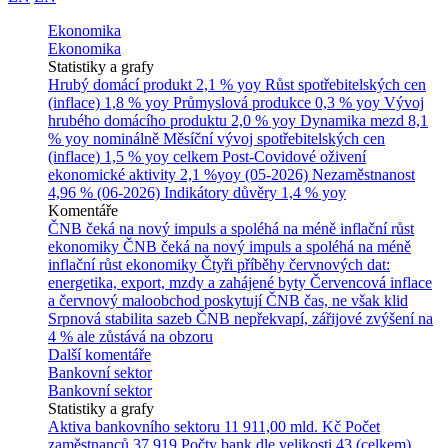
Ekonomika
Ekonomika
Statistiky a grafy
Hrubý domácí produkt
2,1 % yoy
Růst spotřebitelských cen
(inflace)
1,8 % yoy
Průmyslová produkce
0,3 % yoy
Vývoj
hrubého domácího produktu
2,0 % yoy
Dynamika mezd
8,1
% yoy nominálně
Měsíční vývoj spotřebitelských cen
(inflace)
1,5 % yoy celkem
Post-Covidové oživení
ekonomické aktivity
2,1 %yoy (05-2026)
Nezaměstnanost
4,96 % (06-2026)
Indikátory důvěry
1,4 % yoy
Komentáře
ČNB čeká na nový impuls a spoléhá na méně inflační růst
ekonomiky
ČNB čeká na nový impuls a spoléhá na méně
inflační růst ekonomiky
Čtyři příběhy červnových dat:
energetika, export, mzdy a zahájené byty
Červencová inflace
a červnový maloobchod poskytují ČNB čas, ne však klid
Srpnová stabilita sazeb ČNB nepřekvapí, zářijové zvýšení na
4 % ale zůstává na obzoru
Další komentáře
Bankovní sektor
Bankovní sektor
Statistiky a grafy
Aktiva bankovního sektoru
11 911,00 mld. Kč
Počet
zaměstnanců
37 919
Počty bank dle velikosti
43 (celkem)