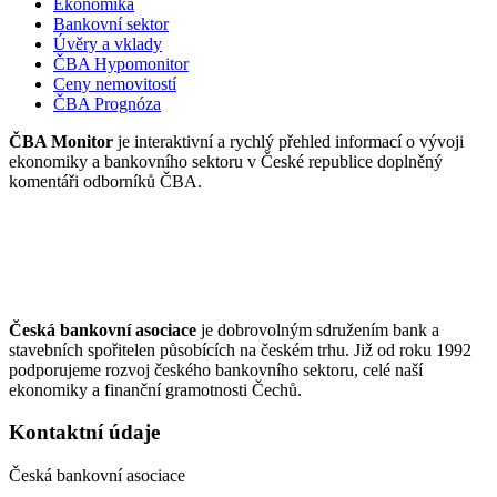
Ekonomika
Bankovní sektor
Úvěry a vklady
ČBA Hypomonitor
Ceny nemovitostí
ČBA Prognóza
ČBA Monitor
je interaktivní a rychlý přehled informací o vývoji
ekonomiky a bankovního sektoru v České republice doplněný
komentáři odborníků ČBA.
Česká bankovní asociace
je dobrovolným sdružením bank a
stavebních spořitelen působících na českém trhu. Již od roku 1992
podporujeme rozvoj českého bankovního sektoru, celé naší
ekonomiky a finanční gramotnosti Čechů.
Kontaktní údaje
Česká bankovní asociace