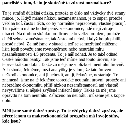
panelisté v tom, že to je skutečně ta zdravá normalizace?
To je strašně důležitá otázka, protože to číslo má vždycky dvě strany
mince, jo. Když máme nízkou nezaměstnanost, je to super, protože
většina lidí, často i těch, co by normálně nepracovali, vlastně pracují.
Tím pádem máme hodně peněz v ekonomice, lidé mají zdroje
utrácet. Na druhou stránku pro firmy je to velký problém, protože
chtěli sehnat zaměstnance, tak často ani nebyl, i když ho přeplatili,
prostě nebyl. Za mě jsme v situaci a teď se samozřejmě můžeme
lišit, jestli považujeme rovnoměrnou nebo neutrální míru
nezaměstnanosti 4,5 procenta. To je náš odhad. Je to také odhad
České národní banky. Tak jsme teď mírně nad touto úrovní, ale
teprve krátkou dobu. Takže za mě jsme v blízkosti neutrální úrovně.
A ta shoda, řekněme, mezi analytiky je v tom, že tato úroveň
neškodí ekonomice, ani ji nebrzdí, ani jí, řekněme, nestartuje. To
znamená, jsme na té řekněme teoretické neutrální úrovni, protože ani
nebrzdíme ekonomiku příliš nízkou nezaměstnaností, ani vlastně
nevytváříme si nějaké zvýšené inflační tlaky. Takže za mě jsme
opravdu na tom neutrálu. Zařazeno na neutrálu, můžeme jet z kopce
dolů.
Měli jsme samé dobré zprávy. To je vždycky dobrá zpráva, ale
přece jenom ta makroekonomická prognóza má i svoje stíny,
kde jsou?