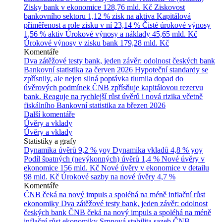
Zisky bank v ekonomice
128,76 mld. Kč
Ziskovost
bankovního sektoru
1,12 % zisk na aktiva
Kapitálová
přiměřenost a role zisku v ní
23,14 %
Čisté úrokové výnosy
1,56 % aktiv
Úrokové výnosy a náklady
45,65 mld. Kč
Úrokové výnosy v zisku bank
179,28 mld. Kč
Komentáře
Dva zátěžové testy bank, jeden závěr: odolnost českých bank
Bankovní statistika za červen 2026
Hypoteční standardy se
zpřísnily, ale nejen silná poptávka tlumila dopad do
úvěrových podmínek
ČNB zpřísňuje kapitálovou rezervu
bank. Reaguje na rychlejší růst úvěrů i nová rizika včetně
fiskálního
Bankovní statistika za březen 2026
Další komentáře
Úvěry a vklady
Úvěry a vklady
Statistiky a grafy
Dynamika úvěrů
9,2 % yoy
Dynamika vkladů
4,8 % yoy
Podíl špatných (nevýkonných) úvěrů
1,4 %
Nové úvěry v
ekonomice
156 mld. Kč
Nové úvěry v ekonomice v detailu
98 mld. Kč
Úrokové sazby na nové úvěry
4,7 %
Komentáře
ČNB čeká na nový impuls a spoléhá na méně inflační růst
ekonomiky
Dva zátěžové testy bank, jeden závěr: odolnost
českých bank
ČNB čeká na nový impuls a spoléhá na méně
inflační růst ekonomiky
Srpnová stabilita sazeb ČNB