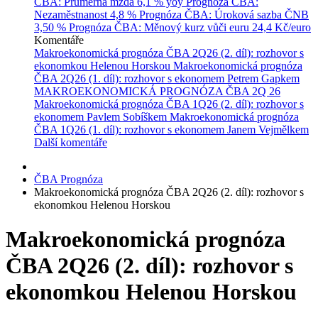
ČBA: Průměrná mzda
6,1 % yoy
Prognóza ČBA:
Nezaměstnanost
4,8 %
Prognóza ČBA: Úroková sazba ČNB
3,50 %
Prognóza ČBA: Měnový kurz vůči euru
24,4 Kč/euro
Komentáře
Makroekonomická prognóza ČBA 2Q26 (2. díl): rozhovor s
ekonomkou Helenou Horskou
Makroekonomická prognóza
ČBA 2Q26 (1. díl): rozhovor s ekonomem Petrem Gapkem
MAKROEKONOMICKÁ PROGNÓZA ČBA 2Q 26
Makroekonomická prognóza ČBA 1Q26 (2. díl): rozhovor s
ekonomem Pavlem Sobíškem
Makroekonomická prognóza
ČBA 1Q26 (1. díl): rozhovor s ekonomem Janem Vejmělkem
Další komentáře
ČBA Prognóza
Makroekonomická prognóza ČBA 2Q26 (2. díl): rozhovor s
ekonomkou Helenou Horskou
Makroekonomická prognóza
ČBA 2Q26 (2. díl): rozhovor s
ekonomkou Helenou Horskou