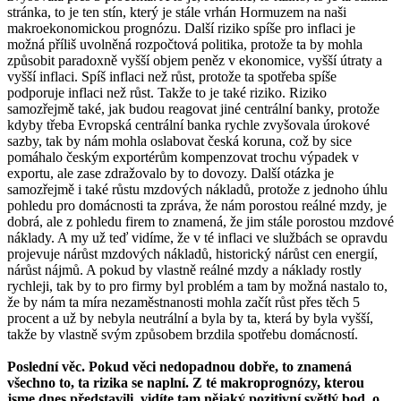
stránka, to je ten stín, který je stále vrhán Hormuzem na naši
makroekonomickou prognózu. Další riziko spíše pro inflaci je
možná příliš uvolněná rozpočtová politika, protože ta by mohla
způsobit paradoxně vyšší objem peněz v ekonomice, vyšší útraty a
vyšší inflaci. Spíš inflaci než růst, protože ta spotřeba spíše
podporuje inflaci než růst. Takže to je také riziko. Riziko
samozřejmě také, jak budou reagovat jiné centrální banky, protože
kdyby třeba Evropská centrální banka rychle zvyšovala úrokové
sazby, tak by nám mohla oslabovat česká koruna, což by sice
pomáhalo českým exportérům kompenzovat trochu výpadek v
exportu, ale zase zdražovalo by to dovozy. Další otázka je
samozřejmě i také růstu mzdových nákladů, protože z jednoho úhlu
pohledu pro domácnosti ta zpráva, že nám porostou reálné mzdy, je
dobrá, ale z pohledu firem to znamená, že jim stále porostou mzdové
náklady. A my už teď vidíme, že v té inflaci ve službách se opravdu
projevuje nárůst mzdových nákladů, historický nárůst cen energií,
nárůst nájmů. A pokud by vlastně reálné mzdy a náklady rostly
rychleji, tak by to pro firmy byl problém a tam by možná nastalo to,
že by nám ta míra nezaměstnanosti mohla začít růst přes těch 5
procent a už by nebyla neutrální a byla by ta, která by byla vyšší,
takže by vlastně svým způsobem brzdila spotřebu domácností.
Poslední věc. Pokud věci nedopadnou dobře, to znamená
všechno to, ta rizika se naplní. Z té makroprognózy, kterou
jsme dnes představili, vidíte tam nějaký pozitivní světlý bod, o