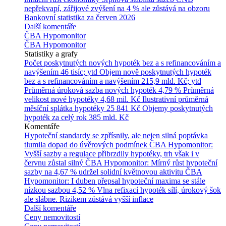
nepřekvapí, zářijové zvýšení na 4 % ale zůstává na obzoru
Bankovní statistika za červen 2026
Další komentáře
ČBA Hypomonitor
ČBA Hypomonitor
Statistiky a grafy
Počet poskytnutých nových hypoték bez a s refinancováním a
navýšením
46 tisíc; ytd
Objem nově poskytnutých hypoték
bez a s refinancováním a navýšením
215,9 mld. Kč; ytd
Průměrná úroková sazba nových hypoték
4,79 %
Průměrná
velikost nové hypotéky
4,68 mil. Kč
Ilustrativní průměrná
měsíční splátka hypotéky
25 841 Kč
Objemy poskytnutých
hypoték za celý rok
385 mld. Kč
Komentáře
Hypoteční standardy se zpřísnily, ale nejen silná poptávka
tlumila dopad do úvěrových podmínek
ČBA Hypomonitor:
Vyšší sazby a regulace přibrzdily hypotéky, trh však i v
červnu zůstal silný
ČBA Hypomonitor: Mírný růst hypoteční
sazby na 4,67 % udržel solidní květnovou aktivitu
ČBA
Hypomonitor: I duben přepsal hypoteční maxima se stále
nízkou sazbou 4,52 %
Vlna refixací hypoték sílí, úrokový šok
ale slábne. Rizikem zůstává vyšší inflace
Další komentáře
Ceny nemovitostí