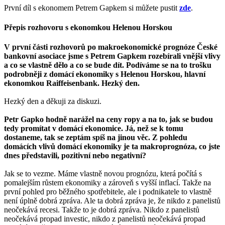
První díl s ekonomem Petrem Gapkem si můžete pustit
zde
.
Přepis rozhovoru s ekonomkou Helenou Horskou
V první části rozhovorů po makroekonomické prognóze České
bankovní asociace jsme s Petrem Gapkem rozebírali vnější vlivy
a co se vlastně dělo a co se bude dít. Podíváme se na to trošku
podrobněji z domácí ekonomiky s Helenou Horskou, hlavní
ekonomkou Raiffeisenbank. Hezký den.
Hezký den a děkuji za diskuzi.
Petr Gapko hodně narážel na ceny ropy a na to, jak se budou
tedy promítat v domácí ekonomice. Já, než se k tomu
dostaneme, tak se zeptám spíš na jinou věc. Z pohledu
domácích vlivů domácí ekonomiky je ta makroprognóza, co jste
dnes představili, pozitivní nebo negativní?
Jak se to vezme. Máme vlastně novou prognózu, která počítá s
pomalejším růstem ekonomiky a zároveň s vyšší inflací. Takže na
první pohled pro běžného spotřebitele, ale i podnikatele to vlastně
není úplně dobrá zpráva. Ale ta dobrá zpráva je, že nikdo z panelistů
neočekává recesi. Takže to je dobrá zpráva. Nikdo z panelistů
neočekává propad investic, nikdo z panelistů neočekává propad