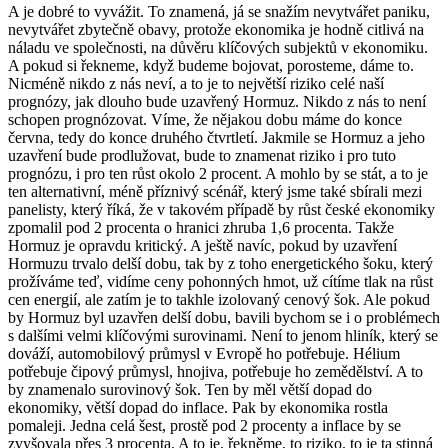
A je dobré to vyvážit. To znamená, já se snažím nevytvářet paniku,
nevytvářet zbytečně obavy, protože ekonomika je hodně citlivá na
náladu ve společnosti, na důvěru klíčových subjektů v ekonomiku.
A pokud si řekneme, když budeme bojovat, porosteme, dáme to.
Nicméně nikdo z nás neví, a to je to největší riziko celé naší
prognózy, jak dlouho bude uzavřený Hormuz. Nikdo z nás to není
schopen prognózovat. Víme, že nějakou dobu máme do konce
června, tedy do konce druhého čtvrtletí. Jakmile se Hormuz a jeho
uzavření bude prodlužovat, bude to znamenat riziko i pro tuto
prognózu, i pro ten růst okolo 2 procent. A mohlo by se stát, a to je
ten alternativní, méně příznivý scénář, který jsme také sbírali mezi
panelisty, který říká, že v takovém případě by růst české ekonomiky
zpomalil pod 2 procenta o hranici zhruba 1,6 procenta. Takže
Hormuz je opravdu kritický. A ještě navíc, pokud by uzavření
Hormuzu trvalo delší dobu, tak by z toho energetického šoku, který
prožíváme teď, vidíme ceny pohonných hmot, už cítíme tlak na růst
cen energií, ale zatím je to takhle izolovaný cenový šok. Ale pokud
by Hormuz byl uzavřen delší dobu, bavili bychom se i o problémech
s dalšími velmi klíčovými surovinami. Není to jenom hliník, který se
dováží, automobilový průmysl v Evropě ho potřebuje. Hélium
potřebuje čipový průmysl, hnojiva, potřebuje ho zemědělství. A to
by znamenalo surovinový šok. Ten by měl větší dopad do
ekonomiky, větší dopad do inflace. Pak by ekonomika rostla
pomaleji. Jedna celá šest, prostě pod 2 procenty a inflace by se
zvyšovala přes 3 procenta. A to je, řekněme, to riziko, to je ta stinná