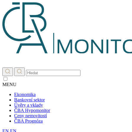
MENU
Ekonomika
Bankovní sektor
Úvěry a vklady
ČBA Hypomonitor
Ceny nemovitostí
ČBA Prognóza
EN
EN