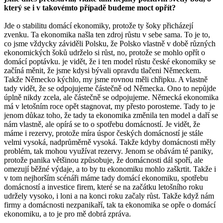
který se i v takovémto případě budeme moct opřít?
Jde o stabilitu domácí ekonomiky, protože ty šoky přicházejí
zvenku. Ta ekonomika našla ten zdroj růstu v sebe sama. To je to,
co jsme vždycky záviděli Polsku, že Polsko vlastně v době různých
ekonomických šoků udrželo si růst, no, protože se mohlo opřít o
domácí poptávku. je vidět, že i ten model růstu české ekonomiky se
začíná měnit, že jsme kdysi bývali opravdu tlačeni Německem.
Takže Německo kýchlo, my jsme rovnou měli chřipku. A vlastně
tady vidět, že se odpojujeme částečně od Německa. Ono to nepůjde
úplně nikdy zcela, ale částečně se odpojujeme. Německá ekonomika
má v letošním roce opět stagnovat, my přesto porosteme. Tady to je
jenom důkaz toho, že tady ta ekonomika změnila ten model a daří se
nám vlastně, ale opírá se to o spotřebu domácností. Je vidět, že
máme i rezervy, protože míra úspor českých domácností je stále
velmi vysoká, nadprůměrně vysoká. Takže kdyby domácnosti měly
problém, tak mohou využívat rezervy. Jenom se obávám té paniky,
protože panika většinou způsobuje, že domácnosti dál spoří, ale
omezují běžné výdaje, a to by tu ekonomiku mohlo zaškrtit. Takže i
v tom nejhorším scénáři máme tady domácí ekonomiku, spotřebu
domácností a investice firem, které se na začátku letošního roku
udržely vysoko, i loni a na konci roku začaly růst. Takže když nám
firmy a domácnosti nezpanikaří, tak ta ekonomika se opře o domácí
ekonomiku, a to je pro mě dobrá zpráva.