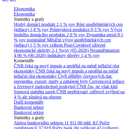
Ekonomika
Ekonomika
Statistiky a grafy
Hrubý domácí produkt
2,1 % yoy
Růst spotřebitelských cen
(inflace)
1,8 % yoy
Průmyslová produkce
0,3 % yoy
Vývoj
hrubého domácího produktu
2,0 % yoy
Dynamika mezd
8,1
% yoy nominálně
Měsíční vývoj spotřebitelských cen
(inflace)
1,5 % yoy celkem
Post-Covidové oživení
ekonomické aktivity
2,1 %yoy (05-2026)
Nezaměstnanost
4,96 % (06-2026)
Indikátory důvěry
1,4 % yoy
Komentáře
ČNB čeká na nový impuls a spoléhá na méně inflační růst
ekonomiky
ČNB čeká na nový impuls a spoléhá na méně
inflační růst ekonomiky
Čtyři příběhy červnových dat:
energetika, export, mzdy a zahájené byty
Červencová inflace
a červnový maloobchod poskytují ČNB čas, ne však klid
Srpnová stabilita sazeb ČNB nepřekvapí, zářijové zvýšení na
4 % ale zůstává na obzoru
Další komentáře
Bankovní sektor
Bankovní sektor
Statistiky a grafy
Aktiva bankovního sektoru
11 911,00 mld. Kč
Počet
zaměstnanců
37 919
Počty bank dle velikosti
43 (celkem)