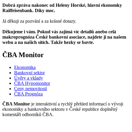
Dobrá zpráva nakonec od Heleny Horské, hlavní ekonomky
Raiffeisenbank. Díky moc.
Já děkuji za pozvání a za krásné dotazy.
Děkujeme i vám. Pokud vás zajímá víc detailů anebo celá
makroprognóza České bankovní asociace, najdete ji na našem
webu a na našich sítích. Takže hezky se bavte.
ČBA Monitor
Ekonomika
Bankovní sektor
Úvěry a vklady
ČBA Hypomonitor
Ceny nemovitostí
ČBA Prognóza
ČBA Monitor
je interaktivní a rychlý přehled informací o vývoji
ekonomiky a bankovního sektoru v České republice doplněný
komentáři odborníků ČBA.