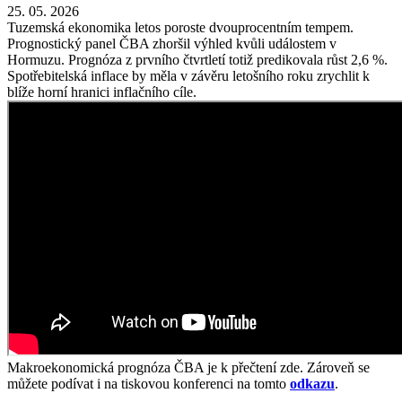
25. 05. 2026
Tuzemská ekonomika letos poroste dvouprocentním tempem.
Prognostický panel ČBA zhoršil výhled kvůli událostem v
Hormuzu. Prognóza z prvního čtvrtletí totiž predikovala růst 2,6 %.
Spotřebitelská inflace by měla v závěru letošního roku zrychlit k
blíže horní hranici inflačního cíle.
Makroekonomická prognóza ČBA je k přečtení zde. Zároveň se
můžete podívat i na tiskovou konferenci na tomto
odkazu
.