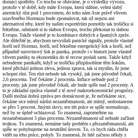
domácí spotřeby. Co trochu se obáváme, je o výsledky vývozu,
protože v té době, kdy máte Evropu, která slábne, velmi slabý
anemický růst pod 1 procentem, do toho nám Asie právě vlivem
uzavřeného Hormuzu bude zpomalovat, tak už nejsou ani
alternativní trhy, které by našim exportérům pomohly tak trošičku si
řekněme, odstranit si tu slabou Evropu, trochu překonat tu slabou
Evropu. Takže vlastně je to kombinace dobrých a špatných zpráv.
Ale důležité je, abychom nevysílali panické signály, protože vlastně
horší než Hormuz, horší, než řekněme energetický šok a horší, než
případně surovinový šok je panika, protože i v historii jsme vlastně
vlivem paniky tu ekonomiku do té recese poslali sami. Takže když
nebudeme panikařit, když se trošičku přizpůsobíme těm šokům,
které přichází jednou zleva, jednou zprava, tak si myslím, že jsme
schopni růst. Ten růst nebude tak vysoký, jak jsme původně čekali,
2,6 procenta. Teď čekáme 2 procenta. Inflace nebude pod 2
procenty, jak jsme původně čekali, ale bude spíše nad 2 procenty. A
to je základní zpráva vlastně z té nové makroekonomické prognózy.
Další možná dobrá zpráva pro domácnosti je, že nečekáme sice,
čekáme sice mírný nárůst nezaměstnanosti, ale mírný, nedostaneme
se přes 5 procent. Jinými slovy, ten trh práce se spíše normalizuje,
než by se úplně ochlazoval. To znamená, zapomeňme na
nezaměstnanost 3 plus procenta. Nezaměstnanost už nebude začínat
trojkou. To znamená, nemáme tady problém s přezaměstnaností, ale
spíše se pohybujeme na neutrální úrovni. To, co bych ráda chtěla
vidět na trhu práce, pohyb. To znamená, že lidé začnou někdy z