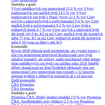
Ceny nemovitostí
Statistiky a grafy
Vývoj nabídkových cen nemovitostí
12,9 % yoy
Vývoj
realizovaných cen starších bytů
14,5 % yoy
Vývoj
realizovaných cen bytů v Praze, %yoy
12,1 % yoy
Ceny
nových a zánovních bytů a počet transakcí
9,4 % yoy
Ceny
starších bytů a počet transakcí
9,2 % yoy
Ceny bytů a
rodinných domů
4,7 % yoy
Ceny nových a zánovních bytů
dle krajů
141,0 tis. Kč za m2
Ceny starších bytů dle krajských
měst
77,4 tis. Kč za m2
Ceny rodinných domů dle krajských
měst
6,39 (cena za dům v mil. Kč)
Komentáře
Revize HDP přinesla lepší produktivitu, ale vysoké úspory i
růst cen nemovitostí přetrvávají
Realizované ceny bytů
zdražují pomaleji, ale regiony zatím neochlazují
Silné tempo
růstu nabídkových cen bytů i na začátku roku 2026
Silnější
příjmy domácností po šesti čtvrtletích překonaly růst cen
nemovitostí
Ceny nemovitostí loni vzrostly o 12 procent,
nájemní bydlení v některých regionech až o 10 procent
Další komentáře
ČBA Prognóza
ČBA Prognóza
Statistiky a grafy
Prognóza ČBA: Hrubý domácí produkt
2,0 % yoy
Prognóza
ČBA: Spotřebitelské ceny (inflace)
2,5 % yoy
Prognóza