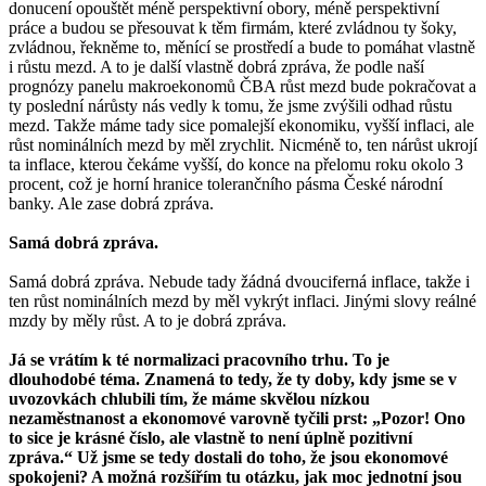
donucení opouštět méně perspektivní obory, méně perspektivní
práce a budou se přesouvat k těm firmám, které zvládnou ty šoky,
zvládnou, řekněme to, měnící se prostředí a bude to pomáhat vlastně
i růstu mezd. A to je další vlastně dobrá zpráva, že podle naší
prognózy panelu makroekonomů ČBA růst mezd bude pokračovat a
ty poslední nárůsty nás vedly k tomu, že jsme zvýšili odhad růstu
mezd. Takže máme tady sice pomalejší ekonomiku, vyšší inflaci, ale
růst nominálních mezd by měl zrychlit. Nicméně to, ten nárůst ukrojí
ta inflace, kterou čekáme vyšší, do konce na přelomu roku okolo 3
procent, což je horní hranice tolerančního pásma České národní
banky. Ale zase dobrá zpráva.
Samá dobrá zpráva.
Samá dobrá zpráva. Nebude tady žádná dvouciferná inflace, takže i
ten růst nominálních mezd by měl vykrýt inflaci. Jinými slovy reálné
mzdy by měly růst. A to je dobrá zpráva.
Já se vrátím k té normalizaci pracovního trhu. To je
dlouhodobé téma. Znamená to tedy, že ty doby, kdy jsme se v
uvozovkách chlubili tím, že máme skvělou nízkou
nezaměstnanost a ekonomové varovně tyčili prst: „Pozor! Ono
to sice je krásné číslo, ale vlastně to není úplně pozitivní
zpráva.“ Už jsme se tedy dostali do toho, že jsou ekonomové
spokojeni? A možná rozšířím tu otázku, jak moc jednotní jsou