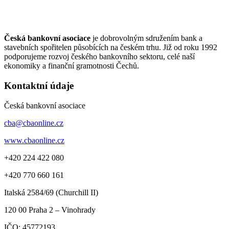
Česká bankovní asociace
je dobrovolným sdružením bank a
stavebních spořitelen působících na českém trhu. Již od roku 1992
podporujeme rozvoj českého bankovního sektoru, celé naší
ekonomiky a finanční gramotnosti Čechů.
Kontaktní údaje
Česká bankovní asociace
cba@cbaonline.cz
www.cbaonline.cz
+420 224 422 080
+420 770 660 161
Italská 2584/69 (Churchill II)
120 00
Praha 2 – Vinohrady
IČO:
45772193