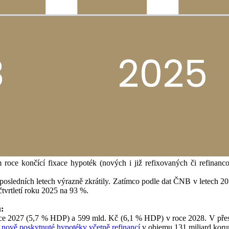
 roce končící fixace hypoték (nových i již refixovaných či refinan
osledních letech výrazně zkrátily. Zatímco podle dat ČNB v letech 2017-
čtvrtletí roku 2025 na 93 %.
u:
e 2027 (5,7 % HDP) a 599 mld. Kč (6,1 % HDP) v roce 2028. V přespř
a
nově poskytnuté hypotéky včetně refinancí
v objemu 131 miliard korun