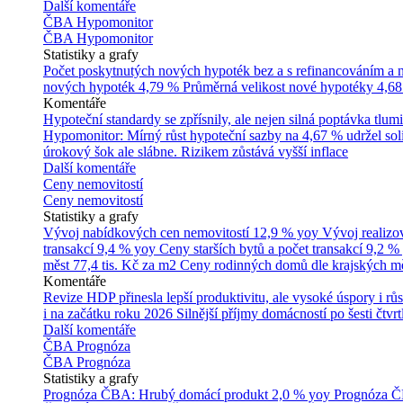
Další komentáře
ČBA Hypomonitor
ČBA Hypomonitor
Statistiky a grafy
Počet poskytnutých nových hypoték bez a s refinancováním a
nových hypoték
4,79 %
Průměrná velikost nové hypotéky
4,68
Komentáře
Hypoteční standardy se zpřísnily, ale nejen silná poptávka tl
Hypomonitor: Mírný růst hypoteční sazby na 4,67 % udržel soli
úrokový šok ale slábne. Rizikem zůstává vyšší inflace
Další komentáře
Ceny nemovitostí
Ceny nemovitostí
Statistiky a grafy
Vývoj nabídkových cen nemovitostí
12,9 % yoy
Vývoj realizo
transakcí
9,4 % yoy
Ceny starších bytů a počet transakcí
9,2 %
měst
77,4 tis. Kč za m2
Ceny rodinných domů dle krajských m
Komentáře
Revize HDP přinesla lepší produktivitu, ale vysoké úspory i růs
i na začátku roku 2026
Silnější příjmy domácností po šesti čtvr
Další komentáře
ČBA Prognóza
ČBA Prognóza
Statistiky a grafy
Prognóza ČBA: Hrubý domácí produkt
2,0 % yoy
Prognóza ČB