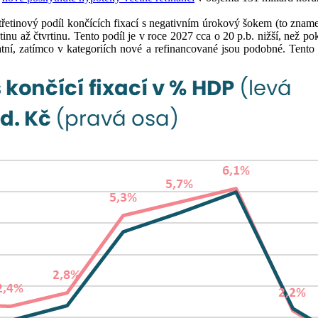
třetinový podíl končících fixací s negativním úrokový šokem (to znam
pětinu až čtvrtinu. Tento podíl je v roce 2027 cca o 20 p.b. nižší, ne
ní, zatímco v kategoriích nové a refinancované jsou podobné. Tento 