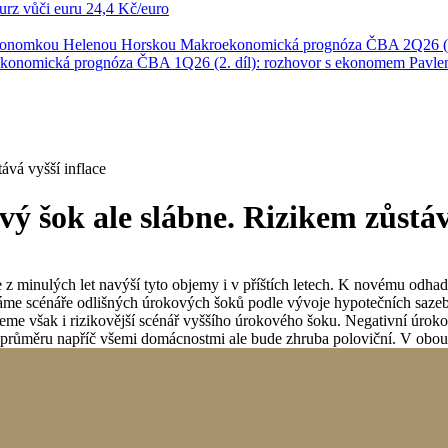
rz vůči euru
24,4 Kč/euro
ekonomkou Helenou Horskou
Makroekonomická prognóza ČBA 2Q26 (1
konomická prognóza ČBA 1Q26 (2. díl): rozhovor s ekonomem Pavl
ává vyšší inflace
vý šok ale slábne. Rizikem zůstáv
ace z minulých let navýší tyto objemy i v příštích letech. K novému od
áme scénáře odlišných úrokových šoků podle vývoje hypotečních sazeb
jeme však i rizikovější scénář vyššího úrokového šoku. Negativní úrok
 průměru napříč všemi domácnostmi ale bude zhruba poloviční. V obou 