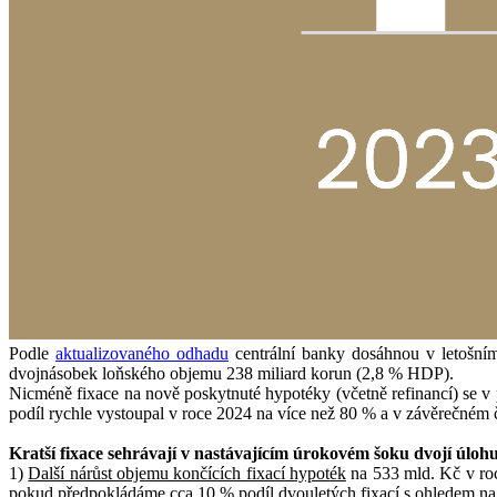
Podle
aktualizovaného odhadu
centrální banky dosáhnou v letošním
dvojnásobek loňského objemu 238 miliard korun (2,8 % HDP).
Nicméně fixace na nově poskytnuté hypotéky (včetně refinancí) se v p
podíl rychle vystoupal v roce 2024 na více než 80 % a v závěrečném 
Kratší fixace sehrávají v nastávajícím úrokovém šoku dvojí úloh
1)
Další nárůst objemu končících fixací hypoték
na 533 mld. Kč v roc
pokud předpokládáme cca 10 % podíl dvouletých fixací s ohledem n