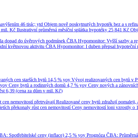
 navýšením
46 tisíc; ytd
Objem nově poskytnutých hypoték bez a s refi
 mil. Kč
Ilustrativní průměrná měsíční splátka hypotéky
25 841 Kč
Obj
umila dopad do úvěrových podmínek
ČBA Hypomonitor: Vyšší sazby a regul
dní květnovou aktivitu
ČBA Hypomonitor: I duben přepsal hypoteční 
vaných cen starších bytů
14,5 % yoy
Vývoj realizovaných cen bytů v 
 yoy
Ceny bytů a rodinných domů
4,7 % yoy
Ceny nových a zánovních 
ěst
6,39 (cena za dům v mil. Kč)
t cen nemovitostí přetrvávají
Realizované ceny bytů zdražují pomaleji, 
tletích překonaly růst cen nemovitostí
Ceny nemovitostí loni vzrostly o 
A: Spotřebitelské ceny (inflace)
2,5 % yoy
Prognóza ČBA: Průměrn