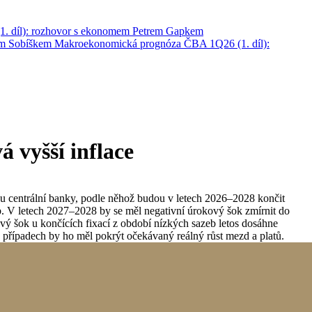
. díl): rozhovor s ekonomem Petrem Gapkem
em Sobíškem
Makroekonomická prognóza ČBA 1Q26 (1. díl):
á vyšší inflace
hadu centrální banky, podle něhož budou v letech 2026–2028 končit
. V letech 2027–2028 by se měl negativní úrokový šok zmírnit do
ový šok u končících fixací z období nízkých sazeb letos dosáhne
případech by ho měl pokrýt očekávaný reálný růst mezd a platů.