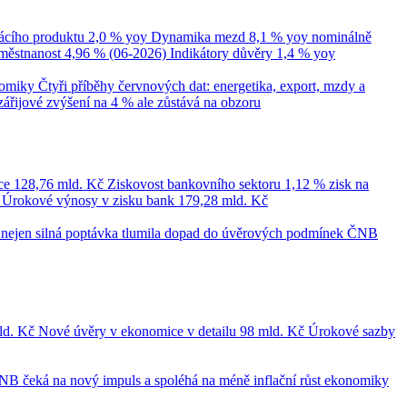
cího produktu
2,0 % yoy
Dynamika mezd
8,1 % yoy nominálně
městnanost
4,96 % (06-2026)
Indikátory důvěry
1,4 % yoy
nomiky
Čtyři příběhy červnových dat: energetika, export, mzdy a
zářijové zvýšení na 4 % ale zůstává na obzoru
ce
128,76 mld. Kč
Ziskovost bankovního sektoru
1,12 % zisk na
č
Úrokové výnosy v zisku bank
179,28 mld. Kč
le nejen silná poptávka tlumila dopad do úvěrových podmínek
ČNB
ld. Kč
Nové úvěry v ekonomice v detailu
98 mld. Kč
Úrokové sazby
NB čeká na nový impuls a spoléhá na méně inflační růst ekonomiky