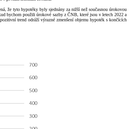
ená, že tyto hypotéky byly sjednány za nižší než současnou úrokovou
ž pokud bychom použili úrokové sazby z ČNB, které jsou v letech 2022 a
pozitivní trend odráží výrazné zmenšení objemu hypoték s končících