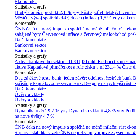
Ekonomika
Statistiky a grafy
Hrubý domácí produkt
2,1 % yoy
Růst spotřebitelských cen (in
Měsíční vývoj spotřebitelských cen (inflace)
1,5 % yoy celkem
Komentáře
ČNB čeká na nový impuls a spoléhá na méně inflační růst ek
zahájené byty
Červencová inflace a červnový maloobchod posk
Další komentáře
Bankovní sektor
Bankovní sektor
Statistiky a grafy
Aktiva bankovního sektoru
11 911,00 mld. Kč
Počet zaměstna
aktiva
Kapitálová přiměřenost a role zisku v ní
23,14 %
Čisté 
Komentáře
Dva zátěžové testy bank, jeden závěr: odolnost českých bank
B
zpřísňuje kapitálovou rezervu bank. Reaguje na rychlejší růst úv
Další komentáře
Úvěry a vklady
Úvěry a vklady
Statistiky a grafy
Dynamika úvěrů
9,2 % yoy
Dynamika vkladů
4,8 % yoy
Podíl
na nové úvěry
4,7 %
Komentáře
ČNB čeká na nový impuls a spoléhá na méně inflační růst ek
Srpnová stabilita sazeb ČNB nepřekvapí, zářijové zvýšení na 4