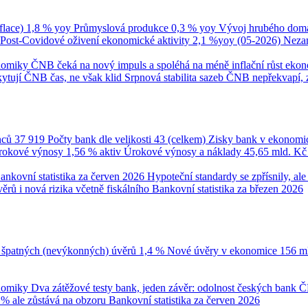
flace)
1,8 % yoy
Průmyslová produkce
0,3 % yoy
Vývoj hrubého domá
Post-Covidové oživení ekonomické aktivity
2,1 %yoy (05-2026)
Neza
onomiky
ČNB čeká na nový impuls a spoléhá na méně inflační růst eko
ytují ČNB čas, ne však klid
Srpnová stabilita sazeb ČNB nepřekvapí, 
nců
37 919
Počty bank dle velikosti
43 (celkem)
Zisky bank v ekonomi
úrokové výnosy
1,56 % aktiv
Úrokové výnosy a náklady
45,65 mld. K
ankovní statistika za červen 2026
Hypoteční standardy se zpřísnily, a
ěrů i nová rizika včetně fiskálního
Bankovní statistika za březen 2026
 špatných (nevýkonných) úvěrů
1,4 %
Nové úvěry v ekonomice
156 m
onomiky
Dva zátěžové testy bank, jeden závěr: odolnost českých bank
Č
 % ale zůstává na obzoru
Bankovní statistika za červen 2026