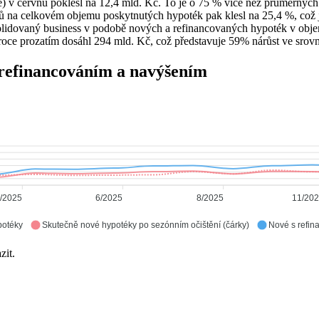
ce) v červnu poklesl na 12,4 mld. Kč. To je o 75 % více než průměrnýc
rů na celkovém objemu poskytnutých hypoték pak klesl na 25,4 %, co
olidovaný business v podobě nových a refinancovaných hypoték v obj
roce prozatím dosáhl 294 mld. Kč, což představuje 59% nárůst ve srov
 refinancováním a navýšením
/2025
6/2025
8/2025
11/20
potéky
Skutečně nové hypotéky po sezónním očištění (čárky)
Nové s refin
zit.