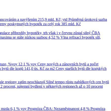
nancováním a navýšením
215,9 mld. Kč; ytd
Průměrná úroková sazba
emy poskytnutých hypoték za celý rok
385 mld. Kč
ace přibrzdily hypotéky, trh však i v červnu zůstal silný
ČBA
maxima se stále nízkou sazbou 4,52 %
Vlna refixací hypoték sílí,
Praze, %yoy
12,1 % yoy
Ceny nových a zánovních bytů a počet
bytů dle krajů
141,0 tis. Kč za m2
Ceny starších bytů dle krajských
ale regiony zatím neochlazují
Silné tempo růstu nabídkových cen bytů
12 procent, nájemní bydlení v některých regionech až o 10 procent
á mzda
6,1 % yoy
Prognóza ČBA: Nezaměstnanost
4,8 %
Prognóza