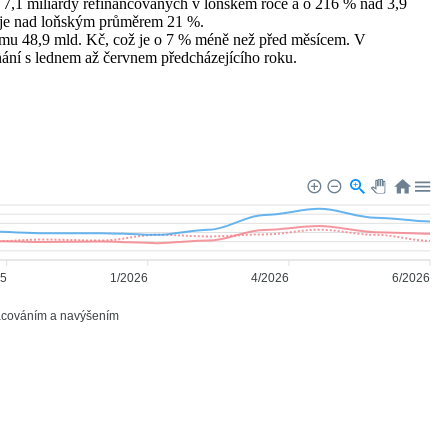
h 7,1 miliardy refinancovaných v loňském roce a o 216 % nad 3,9
ž je nad loňským průměrem 21 %.
emu 48,9 mld. Kč, což je o 7 % méně než před měsícem. V
nání s lednem až červnem předcházejícího roku.
25
1/2026
4/2026
6/2026
acováním a navýšením