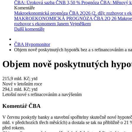
ČBA: Úroková sazba ČNB
3,50 %
Prognóza ČBA: Měnový ku
Komentáře
Makroekonomická prognóza ČBA 2Q26 (2. díl): rozhovor s 
MAKROEKONOMICKÁ PROGNÓZA ČBA 2Q 26
Makroe
rozhovor s ekonomem Janem Vejmělkem
Další komentáře
ČBA Hypomonitor
Objem nově poskytnutých hypoték bez a s refinancováním a n
Objem nově poskytnutých hypot
215,9
mld. Kč; ytd
Nové v letošním roce
294,1
mld. Kč; ytd
Letošní nové s refinacováním a navýšením
Komentář ČBA
V červnu poskytly banky a stavební spořitelny skutečně nové hypoteč
mld. v předchozích třech měsících) a dostala se tak na přibližně o 21
před rokem.