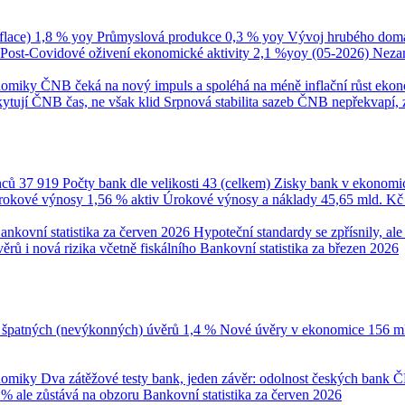
flace)
1,8 % yoy
Průmyslová produkce
0,3 % yoy
Vývoj hrubého domá
Post-Covidové oživení ekonomické aktivity
2,1 %yoy (05-2026)
Neza
onomiky
ČNB čeká na nový impuls a spoléhá na méně inflační růst eko
ytují ČNB čas, ne však klid
Srpnová stabilita sazeb ČNB nepřekvapí, 
nců
37 919
Počty bank dle velikosti
43 (celkem)
Zisky bank v ekonomi
úrokové výnosy
1,56 % aktiv
Úrokové výnosy a náklady
45,65 mld. K
ankovní statistika za červen 2026
Hypoteční standardy se zpřísnily, a
ěrů i nová rizika včetně fiskálního
Bankovní statistika za březen 2026
 špatných (nevýkonných) úvěrů
1,4 %
Nové úvěry v ekonomice
156 m
onomiky
Dva zátěžové testy bank, jeden závěr: odolnost českých bank
Č
 % ale zůstává na obzoru
Bankovní statistika za červen 2026