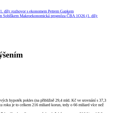
. díl): rozhovor s ekonomem Petrem Gapkem
em Sobíškem
Makroekonomická prognóza ČBA 1Q26 (1. díl):
výšením
vých hypoték pokles (na přibližně 29,4 mld. Kč ve srovnání s 37,3
u roku je to celkem 216 miliard korun, tedy o 66 miliard více než