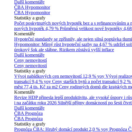
Další komentáře
ČBA Hypomonitor
ČBA Hypomonitor
Statistiky a grafy
Počet poskytnutých nových hypoték bez a s refinancováním a
nových hypoték
4,79 %
Průměrná velikost nové hypotéky
4,68
Komentáře
Hypoteční standardy se zpřísnily, ale nejen silná poptávka tl
Hypomonitor: Mírný růst hypoteční sazby na 4,67 % udržel soli
úrokový šok ale slábne. Rizikem zůstává vyšší inflace
Další komentáře
Ceny nemovitostí
Ceny nemovitostí
Statistiky a grafy
Vývoj nabídkových cen nemovitostí
12,9 % yoy
Vývoj realizo
transakcí
9,4 % yoy
Ceny starších bytů a počet transakcí
9,2 %
měst
77,4 tis. Kč za m2
Ceny rodinných domů dle krajských m
Komentáře
Revize HDP přinesla lepší produktivitu, ale vysoké úspory i růs
i na začátku roku 2026
Silnější příjmy domácností po šesti čtvr
Další komentáře
ČBA Prognóza
ČBA Prognóza
Statistiky a grafy
Prognóza ČBA: Hrubý domácí produkt
2,0 % yoy
Prognóza ČB