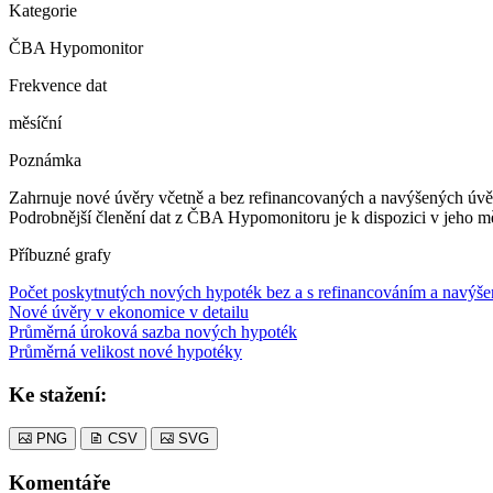
Kategorie
ČBA Hypomonitor
Frekvence dat
měsíční
Poznámka
Zahrnuje nové úvěry včetně a bez refinancovaných a navýšených úvě
Podrobnější členění dat z ČBA Hypomonitoru je k dispozici v jeho mě
Příbuzné grafy
Počet poskytnutých nových hypoték bez a s refinancováním a navýš
Nové úvěry v ekonomice v detailu
Průměrná úroková sazba nových hypoték
Průměrná velikost nové hypotéky
Ke stažení:
PNG
CSV
SVG
Komentáře