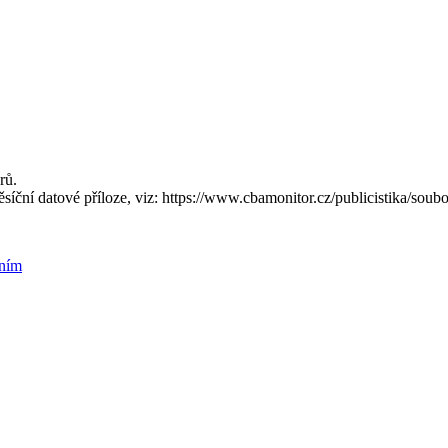
rů.
síční datové příloze, viz: https://www.cbamonitor.cz/publicistika/sou
ením