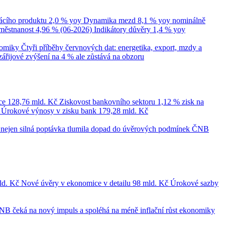
cího produktu
2,0 % yoy
Dynamika mezd
8,1 % yoy nominálně
městnanost
4,96 % (06-2026)
Indikátory důvěry
1,4 % yoy
nomiky
Čtyři příběhy červnových dat: energetika, export, mzdy a
zářijové zvýšení na 4 % ale zůstává na obzoru
ce
128,76 mld. Kč
Ziskovost bankovního sektoru
1,12 % zisk na
č
Úrokové výnosy v zisku bank
179,28 mld. Kč
le nejen silná poptávka tlumila dopad do úvěrových podmínek
ČNB
ld. Kč
Nové úvěry v ekonomice v detailu
98 mld. Kč
Úrokové sazby
NB čeká na nový impuls a spoléhá na méně inflační růst ekonomiky