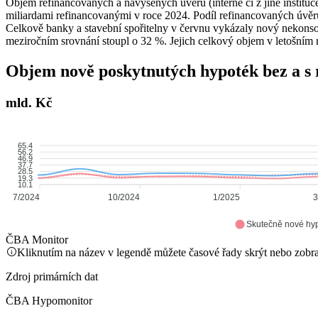
Objem refinancovaných a navýšených úvěrů (interně či z jiné institu
miliardami refinancovanými v roce 2024. Podíl refinancovaných úvě
Celkově banky a stavební spořitelny v červnu vykázaly nový nekons
meziročním srovnání stoupl o 32 %. Jejich celkový objem v letošním 
Objem nově poskytnutých hypoték bez a s
mld. Kč
65.4
56.2
46.9
37.7
28.5
19.3
10.1
7/2024
10/2024
1/2025
3
Skutečně nové hy
ČBA Monitor
Kliknutím na název v legendě můžete časové řady skrýt nebo zobra
Zdroj primárních dat
ČBA Hypomonitor