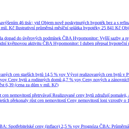
 navýšením
46 tisíc; ytd
Objem nově poskytnutých hypoték bez a s refi
 mil. Kč
Ilustrativní průměrná měsíční splátka hypotéky
25 841 Kč
Obj
umila dopad do úvěrových podmínek
ČBA Hypomonitor: Vyšší sazby a regul
dní květnovou aktivitu
ČBA Hypomonitor: I duben přepsal hypoteční 
vaných cen starších bytů
14,5 % yoy
Vývoj realizovaných cen bytů v 
 yoy
Ceny bytů a rodinných domů
4,7 % yoy
Ceny nových a zánovních 
ěst
6,39 (cena za dům v mil. Kč)
t cen nemovitostí přetrvávají
Realizované ceny bytů zdražují pomaleji, 
tletích překonaly růst cen nemovitostí
Ceny nemovitostí loni vzrostly o 
A: Spotřebitelské ceny (inflace)
2,5 % yoy
Prognóza ČBA: Průměrn