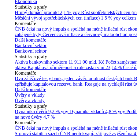
Ekonomika
Statistiky a grafy
Hrubý domácí produkt
2,1 % yoy
Růst spotřebitelských cen (in
Měsíční vývoj spotřebitelských cen (inflace)
1,5 % yoy celkem
Komentáře
ČNB čeká na nový impuls a spoléhá na méně inflační růst ek
zahájené byty
Červencová inflace a červnový maloobchod posk
Další komentáře
Bankovní sektor
Bankovní sektor
Statistiky a grafy
Aktiva bankovního sektoru
11 911,00 mld. Kč
Počet zaměstna
aktiva
Kapitálová přiměřenost a role zisku v ní
23,14 %
Čisté 
Komentáře
Dva zátěžové testy bank, jeden závěr: odolnost českých bank
B
zpřísňuje kapitálovou rezervu bank. Reaguje na rychlejší růst úv
Další komentáře
Úvěry a vklady
Úvěry a vklady
Statistiky a grafy
Dynamika úvěrů
9,2 % yoy
Dynamika vkladů
4,8 % yoy
Podíl
na nové úvěry
4,7 %
Komentáře
ČNB čeká na nový impuls a spoléhá na méně inflační růst ek
Srpnová stabilita sazeb ČNB nepřekvapí, zářijové zvýšení na 4