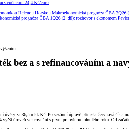
rz vůči euru
24,4 Kč/euro
ekonomkou Helenou Horskou
Makroekonomická prognóza ČBA 2Q26 (1
konomická prognóza ČBA 1Q26 (2. díl): rozhovor s ekonomem Pavl
avýšením
ék bez a s refinancováním a na
ní úvěry za 36,5 mld. Kč. Po sezónní úpravě přinesla červnová čísla no
 % vyšší úroveň ve srovnání s první polovinou minulého roku. Od začátk