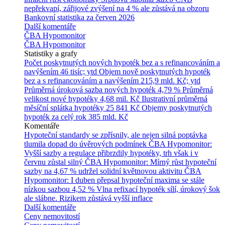
nepřekvapí, zářijové zvýšení na 4 % ale zůstává na obzoru
Bankovní statistika za červen 2026
Další komentáře
ČBA Hypomonitor
ČBA Hypomonitor
Statistiky a grafy
Počet poskytnutých nových hypoték bez a s refinancováním a
navýšením
46 tisíc; ytd
Objem nově poskytnutých hypoték
bez a s refinancováním a navýšením
215,9 mld. Kč; ytd
Průměrná úroková sazba nových hypoték
4,79 %
Průměrná
velikost nové hypotéky
4,68 mil. Kč
Ilustrativní průměrná
měsíční splátka hypotéky
25 841 Kč
Objemy poskytnutých
hypoték za celý rok
385 mld. Kč
Komentáře
Hypoteční standardy se zpřísnily, ale nejen silná poptávka
tlumila dopad do úvěrových podmínek
ČBA Hypomonitor:
Vyšší sazby a regulace přibrzdily hypotéky, trh však i v
červnu zůstal silný
ČBA Hypomonitor: Mírný růst hypoteční
sazby na 4,67 % udržel solidní květnovou aktivitu
ČBA
Hypomonitor: I duben přepsal hypoteční maxima se stále
nízkou sazbou 4,52 %
Vlna refixací hypoték sílí, úrokový šok
ale slábne. Rizikem zůstává vyšší inflace
Další komentáře
Ceny nemovitostí