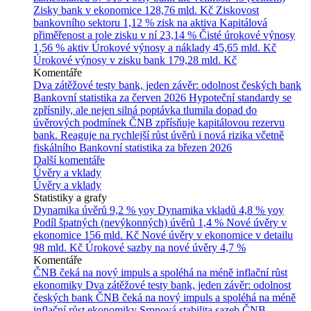
Zisky bank v ekonomice
128,76 mld. Kč
Ziskovost
bankovního sektoru
1,12 % zisk na aktiva
Kapitálová
přiměřenost a role zisku v ní
23,14 %
Čisté úrokové výnosy
1,56 % aktiv
Úrokové výnosy a náklady
45,65 mld. Kč
Úrokové výnosy v zisku bank
179,28 mld. Kč
Komentáře
Dva zátěžové testy bank, jeden závěr: odolnost českých bank
Bankovní statistika za červen 2026
Hypoteční standardy se
zpřísnily, ale nejen silná poptávka tlumila dopad do
úvěrových podmínek
ČNB zpřísňuje kapitálovou rezervu
bank. Reaguje na rychlejší růst úvěrů i nová rizika včetně
fiskálního
Bankovní statistika za březen 2026
Další komentáře
Úvěry a vklady
Úvěry a vklady
Statistiky a grafy
Dynamika úvěrů
9,2 % yoy
Dynamika vkladů
4,8 % yoy
Podíl špatných (nevýkonných) úvěrů
1,4 %
Nové úvěry v
ekonomice
156 mld. Kč
Nové úvěry v ekonomice v detailu
98 mld. Kč
Úrokové sazby na nové úvěry
4,7 %
Komentáře
ČNB čeká na nový impuls a spoléhá na méně inflační růst
ekonomiky
Dva zátěžové testy bank, jeden závěr: odolnost
českých bank
ČNB čeká na nový impuls a spoléhá na méně
inflační růst ekonomiky
Srpnová stabilita sazeb ČNB