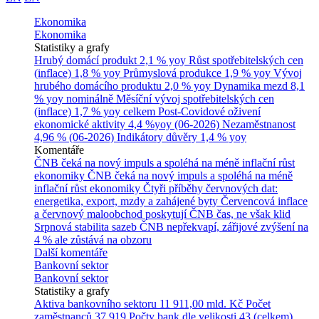
Ekonomika
Ekonomika
Statistiky a grafy
Hrubý domácí produkt
2,1 % yoy
Růst spotřebitelských cen
(inflace)
1,8 % yoy
Průmyslová produkce
1,9 % yoy
Vývoj
hrubého domácího produktu
2,0 % yoy
Dynamika mezd
8,1
% yoy nominálně
Měsíční vývoj spotřebitelských cen
(inflace)
1,7 % yoy celkem
Post-Covidové oživení
ekonomické aktivity
4,4 %yoy (06-2026)
Nezaměstnanost
4,96 % (06-2026)
Indikátory důvěry
1,4 % yoy
Komentáře
ČNB čeká na nový impuls a spoléhá na méně inflační růst
ekonomiky
ČNB čeká na nový impuls a spoléhá na méně
inflační růst ekonomiky
Čtyři příběhy červnových dat:
energetika, export, mzdy a zahájené byty
Červencová inflace
a červnový maloobchod poskytují ČNB čas, ne však klid
Srpnová stabilita sazeb ČNB nepřekvapí, zářijové zvýšení na
4 % ale zůstává na obzoru
Další komentáře
Bankovní sektor
Bankovní sektor
Statistiky a grafy
Aktiva bankovního sektoru
11 911,00 mld. Kč
Počet
zaměstnanců
37 919
Počty bank dle velikosti
43 (celkem)