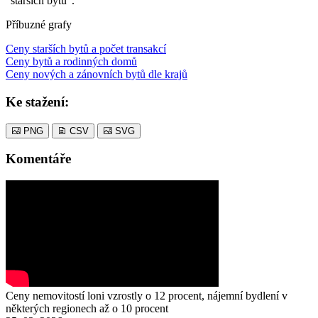
"starších bytů".
Příbuzné grafy
Ceny starších bytů a počet transakcí
Ceny bytů a rodinných domů
Ceny nových a zánovních bytů dle krajů
Ke stažení:
PNG
CSV
SVG
Komentáře
Ceny nemovitostí loni vzrostly o 12 procent, nájemní bydlení v
některých regionech až o 10 procent