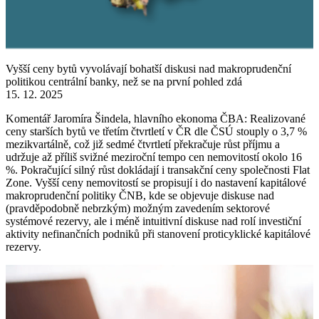
Vyšší ceny bytů vyvolávají bohatší diskusi nad makroprudenční
politikou centrální banky, než se na první pohled zdá
15. 12. 2025
Komentář Jaromíra Šindela, hlavního ekonoma ČBA: Realizované
ceny starších bytů ve třetím čtvrtletí v ČR dle ČSÚ stouply o 3,7 %
mezikvartálně, což již sedmé čtvrtletí překračuje růst příjmu a
udržuje až příliš svižné meziroční tempo cen nemovitostí okolo 16
%. Pokračující silný růst dokládají i transakční ceny společnosti Flat
Zone. Vyšší ceny nemovitostí se propisují i do nastavení kapitálové
makroprudenční politiky ČNB, kde se objevuje diskuse nad
(pravděpodobně nebrzkým) možným zavedením sektorové
systémové rezervy, ale i méně intuitivní diskuse nad rolí investiční
aktivity nefinančních podniků při stanovení proticyklické kapitálové
rezervy.