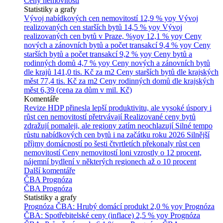
Ceny nemovitostí
Statistiky a grafy
Vývoj nabídkových cen nemovitostí
12,9 % yoy
Vývoj
realizovaných cen starších bytů
14,5 % yoy
Vývoj
realizovaných cen bytů v Praze, %yoy
12,1 % yoy
Ceny
nových a zánovních bytů a počet transakcí
9,4 % yoy
Ceny
starších bytů a počet transakcí
9,2 % yoy
Ceny bytů a
rodinných domů
4,7 % yoy
Ceny nových a zánovních bytů
dle krajů
141,0 tis. Kč za m2
Ceny starších bytů dle krajských
měst
77,4 tis. Kč za m2
Ceny rodinných domů dle krajských
měst
6,39 (cena za dům v mil. Kč)
Komentáře
Revize HDP přinesla lepší produktivitu, ale vysoké úspory i
růst cen nemovitostí přetrvávají
Realizované ceny bytů
zdražují pomaleji, ale regiony zatím neochlazují
Silné tempo
růstu nabídkových cen bytů i na začátku roku 2026
Silnější
příjmy domácností po šesti čtvrtletích překonaly růst cen
nemovitostí
Ceny nemovitostí loni vzrostly o 12 procent,
nájemní bydlení v některých regionech až o 10 procent
Další komentáře
ČBA Prognóza
ČBA Prognóza
Statistiky a grafy
Prognóza ČBA: Hrubý domácí produkt
2,0 % yoy
Prognóza
ČBA: Spotřebitelské ceny (inflace)
2,5 % yoy
Prognóza