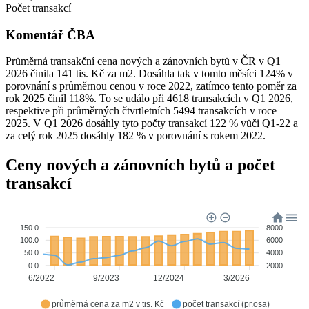
Počet transakcí
Komentář ČBA
Průměrná transakční cena nových a zánovních bytů v ČR v Q1
2026 činila 141 tis. Kč za m2. Dosáhla tak v tomto měsíci 124% v
porovnání s průměrnou cenou v roce 2022, zatímco tento poměr za
rok 2025 činil 118%. To se událo při 4618 transakcích v Q1 2026,
respektive při průměrných čtvrtletních 5494 transakcích v roce
2025. V Q1 2026 dosáhly tyto počty transakcí 122 % vůči Q1-22 a
za celý rok 2025 dosáhly 182 % v porovnání s rokem 2022.
Ceny nových a zánovních bytů a počet
transakcí
150.0
8000
100.0
6000
50.0
4000
0.0
2000
6/2022
9/2023
12/2024
3/2026
průměrná cena za m2 v tis. Kč
počet transakcí (pr.osa)