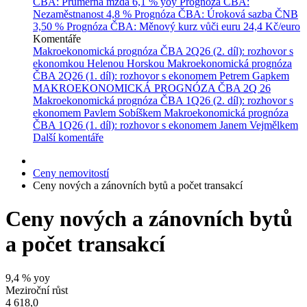
ČBA: Průměrná mzda
6,1 % yoy
Prognóza ČBA:
Nezaměstnanost
4,8 %
Prognóza ČBA: Úroková sazba ČNB
3,50 %
Prognóza ČBA: Měnový kurz vůči euru
24,4 Kč/euro
Komentáře
Makroekonomická prognóza ČBA 2Q26 (2. díl): rozhovor s
ekonomkou Helenou Horskou
Makroekonomická prognóza
ČBA 2Q26 (1. díl): rozhovor s ekonomem Petrem Gapkem
MAKROEKONOMICKÁ PROGNÓZA ČBA 2Q 26
Makroekonomická prognóza ČBA 1Q26 (2. díl): rozhovor s
ekonomem Pavlem Sobíškem
Makroekonomická prognóza
ČBA 1Q26 (1. díl): rozhovor s ekonomem Janem Vejmělkem
Další komentáře
Ceny nemovitostí
Ceny nových a zánovních bytů a počet transakcí
Ceny nových a zánovních bytů
a počet transakcí
9,4
% yoy
Meziroční růst
4 618,0