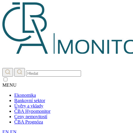
MENU
Ekonomika
Bankovní sektor
Úvěry a vklady
ČBA Hypomonitor
Ceny nemovitostí
ČBA Prognóza
EN
EN