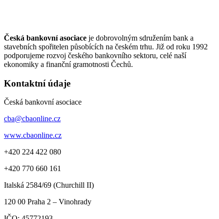
Česká bankovní asociace
je dobrovolným sdružením bank a
stavebních spořitelen působících na českém trhu. Již od roku 1992
podporujeme rozvoj českého bankovního sektoru, celé naší
ekonomiky a finanční gramotnosti Čechů.
Kontaktní údaje
Česká bankovní asociace
cba@cbaonline.cz
www.cbaonline.cz
+420 224 422 080
+420 770 660 161
Italská 2584/69 (Churchill II)
120 00
Praha 2 – Vinohrady
IČO:
45772193