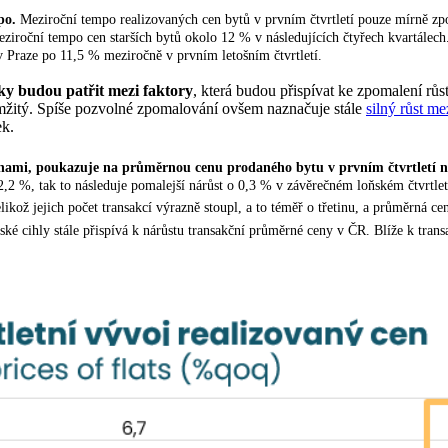
mpo.
Meziroční tempo realizovaných cen bytů v prvním čtvrtletí pouze mírně zpo
ziroční tempo cen starších bytů okolo 12 % v následujících čtyřech kvartálec
Praze po 11,5 % meziročně v prvním letošním čtvrtletí.
téky budou patřit mezi faktory
, která budou přispívat ke zpomalení r
žitý. Spíše pozvolné zpomalování ovšem naznačuje stále
silný růst m
ek.
 cenami, poukazuje na průměrnou cenu prodaného bytu v prvním čtvrtletí
n
o 2,2 %, tak to následuje pomalejší nárůst o 0,3 % v závěrečném loňském čtvrtl
ikož jejich počet transakcí výrazně stoupl, a to téměř o třetinu, a průměrná ce
žské cihly stále přispívá k nárůstu transakční průměrné ceny v ČR. Blíže k tra