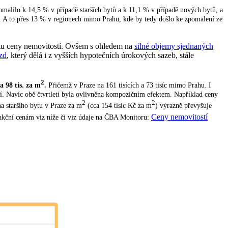
malilo k 14,5 % v případě starších bytů a k 11,1 % v případě nových bytů, a
h. A to přes 13 % v regionech mimo Prahu, kde by tedy došlo ke zpomalení ze
ůstu ceny nemovitostí. Ovšem s ohledem na
silné objemy sjednaných
ezd
, který dělá i z vyšších hypotečních úrokových sazeb, stále
2
a 98 tis. za m
.
Přičemž v Praze na 161 tisících a 73 tisíc mimo Prahu. I
etí. Navíc obě čtvrtletí byla ovlivněna kompozičním efektem. Například ceny
2
2
na staršího bytu v Praze za m
(cca 154 tisíc Kč za m
) výrazně převyšuje
Ceny nemovitostí
nsakční cenám viz níže či viz údaje na ČBA Monitoru: