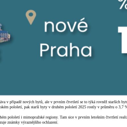
ráva v případě nových bytů, ale v prvním čtvrtletí se to týká rovněž starších 
kém pololetí, pak starší byty v druhém pololetí 2025 rostly v průměru o 3,7 
 pololetí i mimopražské regiony. Tam sice v prvním letošním čtvrtletí realizo
azuje známky výraznějšího ochlazení.