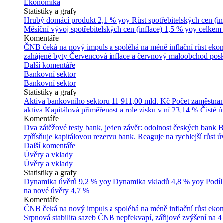
Ekonomika
Statistiky a grafy
Hrubý domácí produkt
2,1 % yoy
Růst spotřebitelských cen (in
Měsíční vývoj spotřebitelských cen (inflace)
1,5 % yoy celkem
Komentáře
ČNB čeká na nový impuls a spoléhá na méně inflační růst ek
zahájené byty
Červencová inflace a červnový maloobchod posk
Další komentáře
Bankovní sektor
Bankovní sektor
Statistiky a grafy
Aktiva bankovního sektoru
11 911,00 mld. Kč
Počet zaměstna
aktiva
Kapitálová přiměřenost a role zisku v ní
23,14 %
Čisté 
Komentáře
Dva zátěžové testy bank, jeden závěr: odolnost českých bank
B
zpřísňuje kapitálovou rezervu bank. Reaguje na rychlejší růst úv
Další komentáře
Úvěry a vklady
Úvěry a vklady
Statistiky a grafy
Dynamika úvěrů
9,2 % yoy
Dynamika vkladů
4,8 % yoy
Podíl
na nové úvěry
4,7 %
Komentáře
ČNB čeká na nový impuls a spoléhá na méně inflační růst ek
Srpnová stabilita sazeb ČNB nepřekvapí, zářijové zvýšení na 4