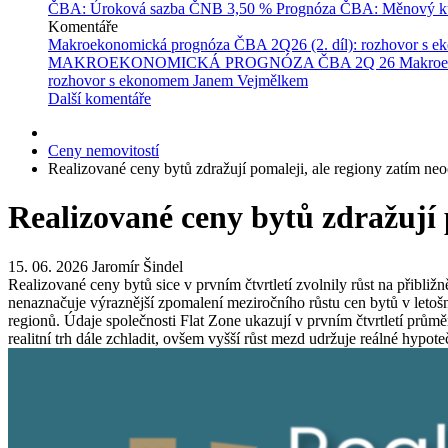
ČBA: Úroková sazba ČNB
3,50 %
Prognóza ČBA: Měnový ku
Komentáře
Makroekonomická prognóza ČBA 2Q26 (2. díl): rozhovor s 
MAKROEKONOMICKÁ PROGNÓZA ČBA 2Q 26
Makroe
rozhovor s ekonomem Janem Vejmělkem
Další komentáře
Ceny nemovitostí
Realizované ceny bytů zdražují pomaleji, ale regiony zatím neo
Realizované ceny bytů zdražují 
15. 06. 2026
Jaromír Šindel
Realizované ceny bytů sice v prvním čtvrtletí zvolnily růst na přibl
nenaznačuje výraznější zpomalení meziročního růstu cen bytů v letoš
regionů. Údaje společnosti Flat Zone ukazují v prvním čtvrtletí průmě
realitní trh dále zchladit, ovšem vyšší růst mezd udržuje reálné hypot