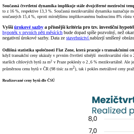
Současná čtvrtletní dynamika implikuje stále dvojciferné meziroční te
to z 16 %, respektive 13,3 %. Současná mezikvartální dynamika naznačuje me
současných 15,4 %, oproti mírnějšímu implikovanému budoucímu 8% růstu v 
Vyšší
úrokové sazby
a přísnější kritéria pro tzv. investiční hypo
hypoték v prvních pěti měsících
bude dopad spíše pozvolný, než okam
negativní úrokové sazby. Data ze
stavebnictví
nabízejí smíšený obráz
Odlišná statistika společnosti Flat Zone, která pracuje s transakčními
když transakční ceny ukázaly v prvním čtvrtletí silnější mezikvartální růst 
2
starších cihlových bytů za m
v Praze poklesly o 2.,6 % mezikvartálně. Ale jel
2
průměrnou cenu bytů v ČR (98 tisíc za m
), tak i pokles metrážové ceny pra
Realizované ceny bytů dle ČSÚ