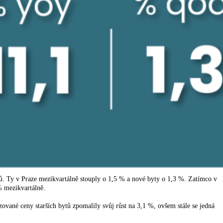
bytů. Ty v Praze mezikvartálně stouply o 1,5 % a nové byty o 1,3 %. Zatímco v
% mezikvartálně.
vané ceny starších bytů zpomalily svůj růst na 3,1 %, ovšem stále se jedná