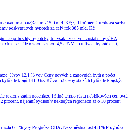
nancováním a navýšením
215,9 mld. Kč; ytd
Průměrná úroková sazba
emy poskytnutých hypoték za celý rok
385 mld. Kč
ace přibrzdily hypotéky, trh však i v červnu zůstal silný
ČBA
maxima se stále nízkou sazbou 4,52 %
Vlna refixací hypoték sílí,
Praze, %yoy
12,1 % yoy
Ceny nových a zánovních bytů a počet
bytů dle krajů
141,0 tis. Kč za m2
Ceny starších bytů dle krajských
ale regiony zatím neochlazují
Silné tempo růstu nabídkových cen bytů
12 procent, nájemní bydlení v některých regionech až o 10 procent
á mzda
6,1 % yoy
Prognóza ČBA: Nezaměstnanost
4,8 %
Prognóza