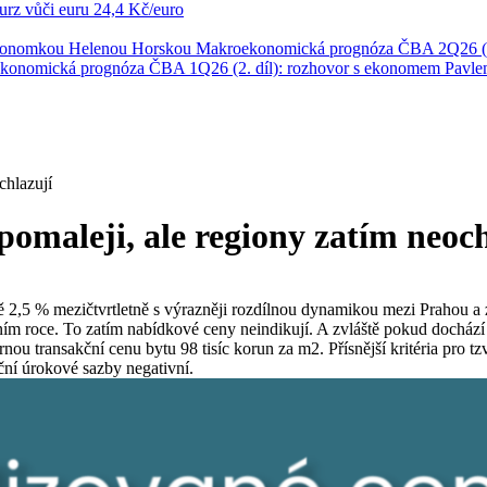
rz vůči euru
24,4 Kč/euro
ekonomkou Helenou Horskou
Makroekonomická prognóza ČBA 2Q26 (1
konomická prognóza ČBA 1Q26 (2. díl): rozhovor s ekonomem Pavl
chlazují
pomaleji, ale regiony zatím neoch
ižně 2,5 % mezičtvrtletně s výrazněji rozdílnou dynamikou mezi Prahou
ním roce. To zatím nabídkové ceny neindikují. A zvláště pokud docház
rnou transakční cenu bytu 98 tisíc korun za m2. Přísnější kritéria pro t
eční úrokové sazby negativní.