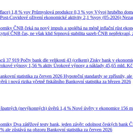
flace)
1,8 % yoy
Průmyslová produkce
0,3 % yoy
Vývoj hrubého domá
Post-Covidové oživení ekonomické aktivity
2,1 %yoy (05-2026)
Neza
onomiky
ČNB čeká na nový impuls a spoléhá na méně inflační růst eko
ytují ČNB čas, ne však klid
Srpnová stabilita sazeb ČNB nepřekvapí, 
nců
37 919
Počty bank dle velikosti
43 (celkem)
Zisky bank v ekonomi
úrokové výnosy
1,56 % aktiv
Úrokové výnosy a náklady
45,65 mld. K
ankovní statistika za červen 2026
Hypoteční standardy se zpřísnily, a
ěrů i nová rizika včetně fiskálního
Bankovní statistika za březen 2026
 špatných (nevýkonných) úvěrů
1,4 %
Nové úvěry v ekonomice
156 m
onomiky
Dva zátěžové testy bank, jeden závěr: odolnost českých bank
Č
 % ale zůstává na obzoru
Bankovní statistika za červen 2026