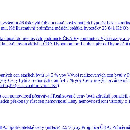
 navýšením
46 tisíc; ytd
Objem nově poskytnutých hypoték bez a s refi
 mil. Kč
Ilustrativní průměrná měsíční splátka hypotéky
25 841 Kč
Obj
umila dopad do úvěrových podmínek
ČBA Hypomonitor: Vyšší sazby a regul
dní květnovou aktivitu
ČBA Hypomonitor: I duben přepsal hypoteční 
vaných cen starších bytů
14,5 % yoy
Vývoj realizovaných cen bytů v 
 yoy
Ceny bytů a rodinných domů
4,7 % yoy
Ceny nových a zánovních 
ěst
6,39 (cena za dům v mil. Kč)
t cen nemovitostí přetrvávají
Realizované ceny bytů zdražují pomaleji, 
tletích překonaly růst cen nemovitostí
Ceny nemovitostí loni vzrostly o 
A: Spotřebitelské ceny (inflace)
2,5 % yoy
Prognóza ČBA: Průměrn