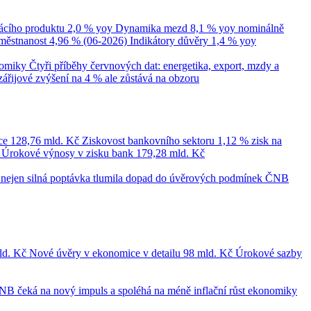
cího produktu
2,0 % yoy
Dynamika mezd
8,1 % yoy nominálně
městnanost
4,96 % (06-2026)
Indikátory důvěry
1,4 % yoy
nomiky
Čtyři příběhy červnových dat: energetika, export, mzdy a
zářijové zvýšení na 4 % ale zůstává na obzoru
ce
128,76 mld. Kč
Ziskovost bankovního sektoru
1,12 % zisk na
č
Úrokové výnosy v zisku bank
179,28 mld. Kč
le nejen silná poptávka tlumila dopad do úvěrových podmínek
ČNB
ld. Kč
Nové úvěry v ekonomice v detailu
98 mld. Kč
Úrokové sazby
NB čeká na nový impuls a spoléhá na méně inflační růst ekonomiky