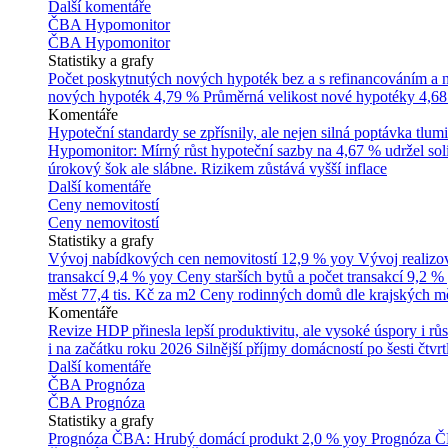
Další komentáře
ČBA Hypomonitor
ČBA Hypomonitor
Statistiky a grafy
Počet poskytnutých nových hypoték bez a s refinancováním a
nových hypoték
4,79 %
Průměrná velikost nové hypotéky
4,68
Komentáře
Hypoteční standardy se zpřísnily, ale nejen silná poptávka tl
Hypomonitor: Mírný růst hypoteční sazby na 4,67 % udržel soli
úrokový šok ale slábne. Rizikem zůstává vyšší inflace
Další komentáře
Ceny nemovitostí
Ceny nemovitostí
Statistiky a grafy
Vývoj nabídkových cen nemovitostí
12,9 % yoy
Vývoj realizo
transakcí
9,4 % yoy
Ceny starších bytů a počet transakcí
9,2 %
měst
77,4 tis. Kč za m2
Ceny rodinných domů dle krajských m
Komentáře
Revize HDP přinesla lepší produktivitu, ale vysoké úspory i růs
i na začátku roku 2026
Silnější příjmy domácností po šesti čtvr
Další komentáře
ČBA Prognóza
ČBA Prognóza
Statistiky a grafy
Prognóza ČBA: Hrubý domácí produkt
2,0 % yoy
Prognóza ČB