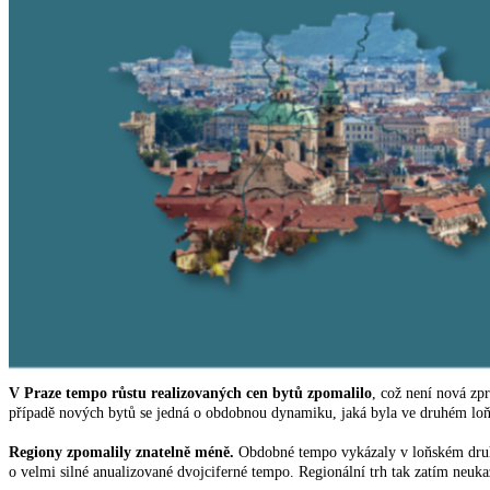
V Praze tempo růstu realizovaných cen bytů zpomalilo
, což není nová zp
případě nových bytů se jedná o obdobnou dynamiku, jaká byla ve druhém loňs
Regiony zpomalily znatelně méně.
Obdobné tempo vykázaly v loňském druhém
o velmi silné anualizované dvojciferné tempo. Regionální trh tak zatím neuk