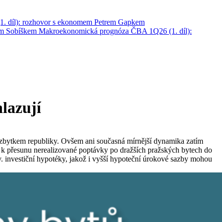
. díl): rozhovor s ekonomem Petrem Gapkem
em Sobíškem
Makroekonomická prognóza ČBA 1Q26 (1. díl):
lazují
 a zbytkem republiky. Ovšem ani současná mírnější dynamika zatím
í k přesunu nerealizované poptávky po dražších pražských bytech do
zv. investiční hypotéky, jakož i vyšší hypoteční úrokové sazby mohou