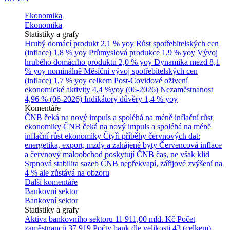
Ekonomika
Ekonomika
Statistiky a grafy
Hrubý domácí produkt
2,1 % yoy
Růst spotřebitelských cen
(inflace)
1,8 % yoy
Průmyslová produkce
1,9 % yoy
Vývoj
hrubého domácího produktu
2,0 % yoy
Dynamika mezd
8,1
% yoy nominálně
Měsíční vývoj spotřebitelských cen
(inflace)
1,7 % yoy celkem
Post-Covidové oživení
ekonomické aktivity
4,4 %yoy (06-2026)
Nezaměstnanost
4,96 % (06-2026)
Indikátory důvěry
1,4 % yoy
Komentáře
ČNB čeká na nový impuls a spoléhá na méně inflační růst
ekonomiky
ČNB čeká na nový impuls a spoléhá na méně
inflační růst ekonomiky
Čtyři příběhy červnových dat:
energetika, export, mzdy a zahájené byty
Červencová inflace
a červnový maloobchod poskytují ČNB čas, ne však klid
Srpnová stabilita sazeb ČNB nepřekvapí, zářijové zvýšení na
4 % ale zůstává na obzoru
Další komentáře
Bankovní sektor
Bankovní sektor
Statistiky a grafy
Aktiva bankovního sektoru
11 911,00 mld. Kč
Počet
zaměstnanců
37 919
Počty bank dle velikosti
43 (celkem)