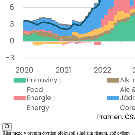
Růst mezd v prvním čtvrtletí překvapil silnějším růstem, což ovšem