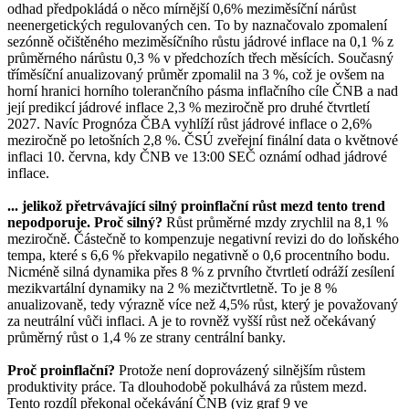
odhad předpokládá o něco mírnější 0,6% meziměsíční nárůst
neenergetických regulovaných cen. To by naznačovalo zpomalení
sezónně očištěného meziměsíčního růstu jádrové inflace na 0,1 % z
průměrného nárůstu 0,3 % v předchozích třech měsících. Současný
tříměsíční anualizovaný průměr zpomalil na 3 %, což je ovšem na
horní hranici horního tolerančního pásma inflačního cíle ČNB a nad
její predikcí jádrové inflace 2,3 % meziročně pro druhé čtvrtletí
2027. Navíc Prognóza ČBA vyhlíží růst jádrové inflace o 2,6%
meziročně po letošních 2,8 %. ČSÚ zveřejní finální data o květnové
inflaci 10. června, kdy ČNB ve 13:00 SEČ oznámí odhad jádrové
inflace.
... jelikož přetrvávající silný proinflační růst mezd tento trend
nepodporuje. Proč silný?
Růst průměrné mzdy zrychlil na 8,1 %
meziročně. Částečně to kompenzuje negativní revizi do do loňského
tempa, které s 6,6 % překvapilo negativně o 0,6 procentního bodu.
Nicméně silná dynamika přes 8 % z prvního čtvrtletí odráží zesílení
mezikvartální dynamiky na 2 % mezičtvrtletně. To je 8 %
anualizovaně, tedy výrazně více než 4,5% růst, který je považovaný
za neutrální vůči inflaci. A je to rovněž vyšší růst než očekávaný
průměrný růst o 1,4 % ze strany centrální banky.
Proč proinflační?
Protože není doprovázený silnějším růstem
produktivity práce. Ta dlouhodobě pokulhává za růstem mezd.
Tento rozdíl překonal očekávání ČNB (viz graf 9 ve