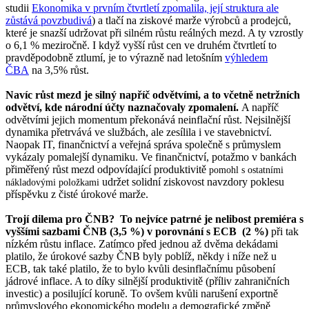
studii
Ekonomika v prvním čtvrtletí zpomalila, její struktura ale
zůstává povzbudivá
) a tlačí na ziskové marže výrobců a prodejců,
které je snazší udržovat při silném růstu reálných mezd. A ty vzrostly
o 6,1 % meziročně. I když vyšší růst cen ve druhém čtvrtletí to
pravděpodobně ztlumí, je to výrazně nad letošním
výhledem
ČBA
na 3,5% růst.
Navíc růst mezd je silný napříč odvětvími, a to včetně netržních
odvětví, kde národní účty naznačovaly zpomalení.
A napříč
odvětvími jejich momentum překonává neinflační růst. Nejsilnější
dynamika přetrvává ve službách, ale zesílila i ve stavebnictví.
Naopak IT, finančnictví a veřejná správa společně s průmyslem
vykázaly pomalejší dynamiku. Ve finančnictví, potažmo v bankách
přiměřený růst mezd odpovídající produktivitě
pomohl
s ostatními
udržet solidní ziskovost navzdory poklesu
nákladovými položkami
příspěvku z čisté úrokové marže.
Trojí dilema pro ČNB? To nejvíce patrné je nelibost premiéra s
vyššími sazbami ČNB (3,5 %) v porovnání s ECB (2 %)
při tak
nízkém růstu inflace. Zatímco před jednou až dvěma dekádami
platilo, že úrokové sazby ČNB byly poblíž, někdy i níže než u
ECB, tak také platilo, že to bylo kvůli desinflačnímu působení
jádrové inflace. A to díky silnější produktivitě (příliv zahraničních
investic) a posilující koruně. To ovšem kvůli narušení exportně
průmyslového ekonomického modelu a demografické změně