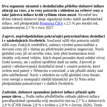
Dva segmenty nicméně z desinflačního příběhu dubnové inflace
ubírají na váze, a to ceny potravin s ohledem na světové ceny a
také jádrová inflace kvůli vyššímu růstu mezd.
Nicméně bez
těchto faktorů dubnové údaje signalizují riziko slabší spotřebitelské
inflace, než předpokládá
Prognóza ČBA
s 2,5 % pro letošní rok,
následovanými 2,7 % v roce 2027.
Zaprvé, nepředpokládám pokračující potravinářskou desinflaci
i v následujících čtvrtletích.
Současný nižší růst potravin odráží
nižší ceny českých zemědělců, zatímco výrobní potravinářské a
dovozní ceny již v dubnu po předchozím poklesu stagnovaly. Navíc
globální ceny již od nového roku, tedy před hormuzskou krizí
obrátily svůj trend vzhůru. Jejich dopad prozatím tlumí solidní vývoj
české koruny, ale i snížení spotřební daně na naftu. Zároveň je
patrný i středoevropský desinflační trend v cenách potravin, který
ovšem není patrný v Německu a eurozóně, a tak přináší otázky nad
jeho udržitelností. Navíc s ohledem na vyšší globální ceny hnojiv,
ceny energií a nastupující silnější klimatický jev El Nino nelze
předpokládat pokračování i v dalších čtvrtletích.
Zadruhé, dubnové zpomalení jádrové inflace přináší spíše
pouze úlevu ...
Podle mého předběžného odhadu jádrová inflace
pravděpodobně zpomalila svůj meziroční růst na 2,7 % z dubnových
2,9 % (ČNB čekala 2,8 % v květnu a 2,9 % v červnu 2026). Tento