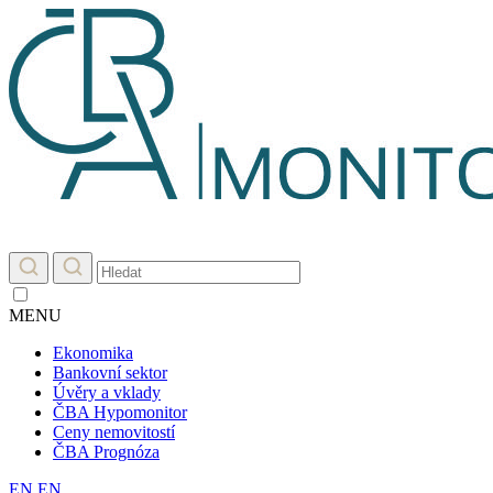
MENU
Ekonomika
Bankovní sektor
Úvěry a vklady
ČBA Hypomonitor
Ceny nemovitostí
ČBA Prognóza
EN
EN