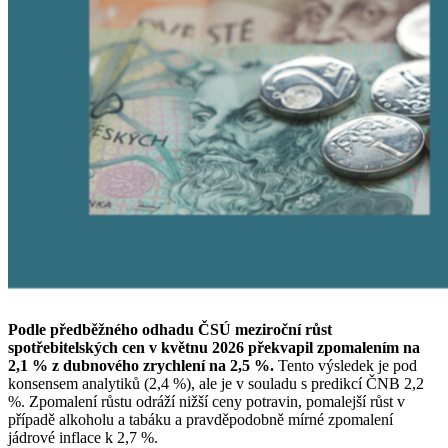
Podle předběžného odhadu ČSÚ meziroční růst
spotřebitelských cen v květnu 2026 překvapil zpomalením na
2,1 % z dubnového zrychlení na 2,5 %.
Tento výsledek je pod
konsensem analytiků (2,4 %), ale je v souladu s predikcí ČNB 2,2
%. Zpomalení růstu odráží nižší ceny potravin, pomalejší růst v
případě alkoholu a tabáku a pravděpodobně mírné zpomalení
jádrové inflace k 2,7 %.