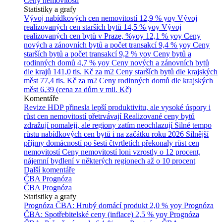
Ceny nemovitostí
Statistiky a grafy
Vývoj nabídkových cen nemovitostí
12,9 % yoy
Vývoj
realizovaných cen starších bytů
14,5 % yoy
Vývoj
realizovaných cen bytů v Praze, %yoy
12,1 % yoy
Ceny
nových a zánovních bytů a počet transakcí
9,4 % yoy
Ceny
starších bytů a počet transakcí
9,2 % yoy
Ceny bytů a
rodinných domů
4,7 % yoy
Ceny nových a zánovních bytů
dle krajů
141,0 tis. Kč za m2
Ceny starších bytů dle krajských
měst
77,4 tis. Kč za m2
Ceny rodinných domů dle krajských
měst
6,39 (cena za dům v mil. Kč)
Komentáře
Revize HDP přinesla lepší produktivitu, ale vysoké úspory i
růst cen nemovitostí přetrvávají
Realizované ceny bytů
zdražují pomaleji, ale regiony zatím neochlazují
Silné tempo
růstu nabídkových cen bytů i na začátku roku 2026
Silnější
příjmy domácností po šesti čtvrtletích překonaly růst cen
nemovitostí
Ceny nemovitostí loni vzrostly o 12 procent,
nájemní bydlení v některých regionech až o 10 procent
Další komentáře
ČBA Prognóza
ČBA Prognóza
Statistiky a grafy
Prognóza ČBA: Hrubý domácí produkt
2,0 % yoy
Prognóza
ČBA: Spotřebitelské ceny (inflace)
2,5 % yoy
Prognóza