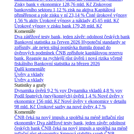
Zisky bank v ekonomice
128,76 mld. Kč
Ziskovost
bankovního sektoru
1,12 % zisk na aktiva
Kapitálová
přiměřenost a role zisku v ní
23,14 %
Čisté úrokové výnosy
1,56 % aktiv
Úrokové výnosy a náklady
45,65 mld. Kč
Úrokové výnosy v zisku bank
179,28 mld. Kč
Komentáře
Dva zátěžové testy bank, jeden závěr: odolnost českých bank
Bankovní statistika za červen 2026
Hypoteční standardy se
zpřísnily, ale nejen silná poptávka tlumila dopad do
úvěrových podmínek
ČNB zpřísňuje kapitálovou rezervu
bank. Reaguje na rychlejší růst úvěrů i nová rizika včetně
fiskálního
Bankovní statistika za březen 2026
Další komentáře
Úvěry a vklady
Úvěry a vklady
Statistiky a grafy
Dynamika úvěrů
9,2 % yoy
Dynamika vkladů
4,8 % yoy
Podíl špatných (nevýkonných) úvěrů
1,4 %
Nové úvěry v
ekonomice
156 mld. Kč
Nové úvěry v ekonomice v detailu
98 mld. Kč
Úrokové sazby na nové úvěry
4,7 %
Komentáře
ČNB čeká na nový impuls a spoléhá na méně inflační růst
ekonomiky
Dva zátěžové testy bank, jeden závěr: odolnost
českých bank
ČNB čeká na nový impuls a spoléhá na méně
inflační růst ekonomiky
Srpnová stabilita sazeb ČNB