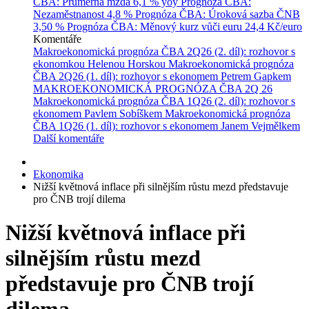
ČBA: Průměrná mzda
6,1 % yoy
Prognóza ČBA:
Nezaměstnanost
4,8 %
Prognóza ČBA: Úroková sazba ČNB
3,50 %
Prognóza ČBA: Měnový kurz vůči euru
24,4 Kč/euro
Komentáře
Makroekonomická prognóza ČBA 2Q26 (2. díl): rozhovor s
ekonomkou Helenou Horskou
Makroekonomická prognóza
ČBA 2Q26 (1. díl): rozhovor s ekonomem Petrem Gapkem
MAKROEKONOMICKÁ PROGNÓZA ČBA 2Q 26
Makroekonomická prognóza ČBA 1Q26 (2. díl): rozhovor s
ekonomem Pavlem Sobíškem
Makroekonomická prognóza
ČBA 1Q26 (1. díl): rozhovor s ekonomem Janem Vejmělkem
Další komentáře
Ekonomika
Nižší květnová inflace při silnějším růstu mezd představuje
pro ČNB trojí dilema
Nižší květnová inflace při
silnějším růstu mezd
představuje pro ČNB trojí