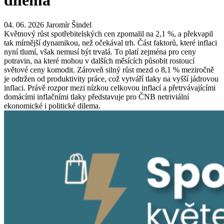
dilema
04. 06. 2026
Jaromír Šindel
Květnový růst spotřebitelských cen zpomalil na 2,1 %, a překvapil
tak mírnější dynamikou, než očekával trh. Část faktorů, které inflaci
nyní tlumí, však nemusí být trvalá. To platí zejména pro ceny
potravin, na které mohou v dalších měsících působit rostoucí
světové ceny komodit. Zároveň silný růst mezd o 8,1 % meziročně
je odtržen od produktivity práce, což vytváří tlaky na vyšší jádrovou
inflaci. Právě rozpor mezi nízkou celkovou inflací a přetrvávajícími
domácími inflačními tlaky představuje pro ČNB netriviální
ekonomické i politické dilema.