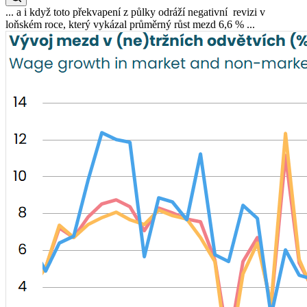
... a i když toto překvapení z půlky odráží negativní revizi v
loňském roce, který vykázal průměrný růst mezd 6,6 % ...