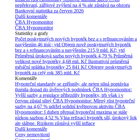
nepřekvapí, zářijové zvýšení na 4 % ale zůstává na obzoru
Bankovní statistika za červen 2026
Další komentáře
ČBA Hypomonitor
ČBA Hypomonitor
Statistiky a grafy
Počet poskytnutých nových hypoték bez a s refinancováním a
navýšením
46 tisíc; ytd
Objem nově poskytnutých hypoték
bez a s refinancováním a navýšením
215,9 mld. Kč; ytd
Průměrná úroková sazba nových hypoték
4,79 %
Průměrná
velikost nové hypotéky
4,68 mil. Kč
Ilustrativní průměrná
měsíční splátka hypotéky
25 841 Kč
Objemy poskytnutých
hypoték za celý rok
385 mld. Kč
Komentáře
Hypoteční standardy se zpřísnily, ale nejen silná poptávka
tlumila dopad do úvěrových podmínek
ČBA Hypomonitor:
Vyšší sazby a regulace přibrzdily hypotéky, trh však i v
červnu zůstal silný
ČBA Hypomonitor: Mírný růst hypoteční
sazby na 4,67 % udržel solidní květnovou aktivitu
ČBA
Hypomonitor: I duben přepsal hypoteční maxima se stále
nízkou sazbou 4,52 %
Vlna refixací hypoték sílí, úrokový šok
ale slábne. Rizikem zůstává vyšší inflace
Další komentáře
Ceny nemovitostí