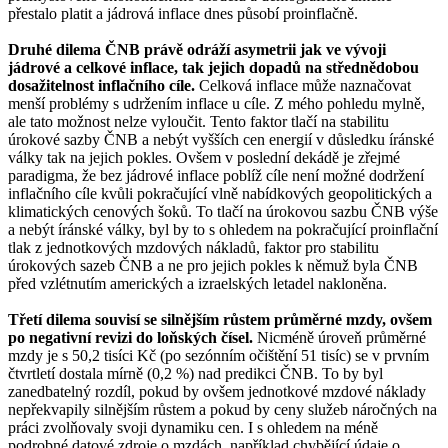
přestalo platit a jádrová inflace dnes působí proinflačně.
Druhé dilema ČNB právě odráží asymetrii jak ve vývoji
jádrové a celkové inflace, tak jejich dopadů na střednědobou
dosažitelnost inflačního cíle.
Celková inflace může naznačovat
menší problémy s udržením inflace u cíle. Z mého pohledu mylně,
ale tato možnost nelze vyloučit. Tento faktor tlačí na stabilitu
úrokové sazby ČNB a nebýt vyšších cen energií v důsledku íránské
války tak na jejich pokles. Ovšem v poslední dekádě je zřejmé
paradigma, že bez jádrové inflace poblíž cíle není možné dodržení
inflačního cíle kvůli pokračující vlně nabídkových geopolitických a
klimatických cenových šoků. To tlačí na úrokovou sazbu ČNB výše
a nebýt íránské války, byl by to s ohledem na pokračující proinflační
tlak z jednotkových mzdových nákladů, faktor pro stabilitu
úrokových sazeb ČNB a ne pro jejich pokles k němuž byla ČNB
před vzlétnutím amerických a izraelských letadel nakloněna.
Třetí dilema souvisí se silnějším růstem průměrné mzdy, ovšem
po negativní revizi do loňských čísel.
Nicméně úroveň průměrné
mzdy je s 50,2 tisíci Kč (po sezónním očištění 51 tisíc) se v prvním
čtvrtletí dostala mírně (0,2 %) nad predikci ČNB. To by byl
zanedbatelný rozdíl, pokud by ovšem jednotkové mzdové náklady
nepřekvapily silnějším růstem a pokud by ceny služeb náročných na
práci zvolňovaly svoji dynamiku cen. I s ohledem na méně
podrobné datové zdroje o mzdách, například chybějící údaje o