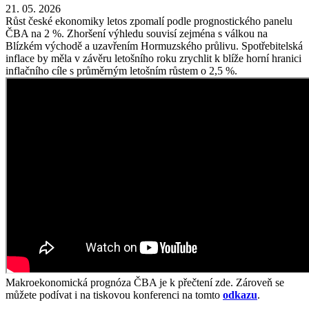
21. 05. 2026
Růst české ekonomiky letos zpomalí podle prognostického panelu
ČBA na 2 %. Zhoršení výhledu souvisí zejména s válkou na
Blízkém východě a uzavřením Hormuzského průlivu. Spotřebitelská
inflace by měla v závěru letošního roku zrychlit k blíže horní hranici
inflačního cíle s průměrným letošním růstem o 2,5 %.
Makroekonomická prognóza ČBA je k přečtení zde. Zároveň se
můžete podívat i na tiskovou konferenci na tomto
odkazu
.