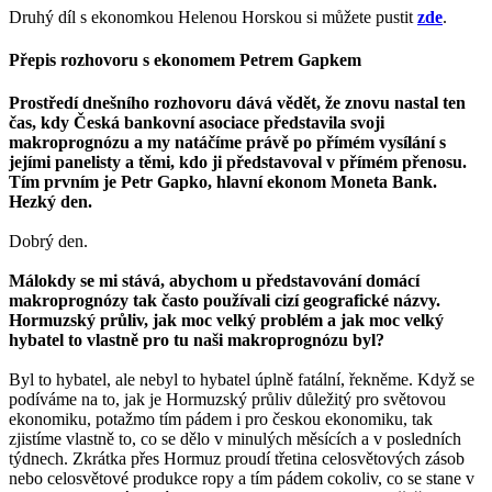
Druhý díl s ekonomkou Helenou Horskou si můžete pustit
zde
.
Přepis rozhovoru s ekonomem Petrem Gapkem
Prostředí dnešního rozhovoru dává vědět, že znovu nastal ten
čas, kdy Česká bankovní asociace představila svoji
makroprognózu a my natáčíme právě po přímém vysílání s
jejími panelisty a těmi, kdo ji představoval v přímém přenosu.
Tím prvním je Petr Gapko, hlavní ekonom Moneta Bank.
Hezký den.
Dobrý den.
Málokdy se mi stává, abychom u představování domácí
makroprognózy tak často používali cizí geografické názvy.
Hormuzský průliv, jak moc velký problém a jak moc velký
hybatel to vlastně pro tu naši makroprognózu byl?
Byl to hybatel, ale nebyl to hybatel úplně fatální, řekněme. Když se
podíváme na to, jak je Hormuzský průliv důležitý pro světovou
ekonomiku, potažmo tím pádem i pro českou ekonomiku, tak
zjistíme vlastně to, co se dělo v minulých měsících a v posledních
týdnech. Zkrátka přes Hormuz proudí třetina celosvětových zásob
nebo celosvětové produkce ropy a tím pádem cokoliv, co se stane v