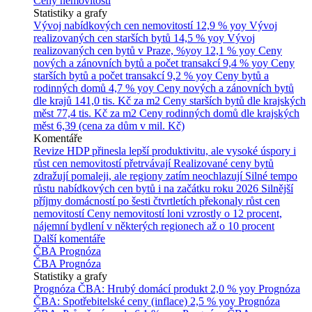
Ceny nemovitostí
Statistiky a grafy
Vývoj nabídkových cen nemovitostí
12,9 % yoy
Vývoj
realizovaných cen starších bytů
14,5 % yoy
Vývoj
realizovaných cen bytů v Praze, %yoy
12,1 % yoy
Ceny
nových a zánovních bytů a počet transakcí
9,4 % yoy
Ceny
starších bytů a počet transakcí
9,2 % yoy
Ceny bytů a
rodinných domů
4,7 % yoy
Ceny nových a zánovních bytů
dle krajů
141,0 tis. Kč za m2
Ceny starších bytů dle krajských
měst
77,4 tis. Kč za m2
Ceny rodinných domů dle krajských
měst
6,39 (cena za dům v mil. Kč)
Komentáře
Revize HDP přinesla lepší produktivitu, ale vysoké úspory i
růst cen nemovitostí přetrvávají
Realizované ceny bytů
zdražují pomaleji, ale regiony zatím neochlazují
Silné tempo
růstu nabídkových cen bytů i na začátku roku 2026
Silnější
příjmy domácností po šesti čtvrtletích překonaly růst cen
nemovitostí
Ceny nemovitostí loni vzrostly o 12 procent,
nájemní bydlení v některých regionech až o 10 procent
Další komentáře
ČBA Prognóza
ČBA Prognóza
Statistiky a grafy
Prognóza ČBA: Hrubý domácí produkt
2,0 % yoy
Prognóza
ČBA: Spotřebitelské ceny (inflace)
2,5 % yoy
Prognóza