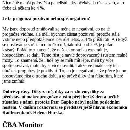
Nicméně menší polovička panelistů taky očekávala růst sazeb, a to
třeba až někam ke 4 %.
Je ta prognóza pozitivní nebo spíš negativní?
My jsme doposud zmiňovali zejména to negativní, co na té
prognóze vidíme, ale měli bychom zůstat pozitivní, protože stále
vidíme nebo předpokládáme 2% růst letos, 2,4 % příští rok. A i když
se dostáváme s růstem o trošku níž, tak růst nad 2 % je pořád
krásný. Pořád to znamená, že naše ekonomika expanduje,
hospodářství se daří. Tento růst je navíc doprovázený i růstem reálné
mzdy. To znamená, že i lidé by se měli mít lépe, měli by více
spotřebovávat, mohli by si více dovolit. Takže ve finále celý ten
obrázek prognózy je pozitivní. To, co je negativní je, že přece jenom
posouváme růst o trochu dolů, a to právě díky těm faktorům, které
jsme zmínili.
Dobré zprávy. Díky za ně, díky za rozhovor, díky za
představení makroprognózy a vám přeji hezký den a určitě
zůstaňte s námi, protože Petr Gapko nebyl naším posledním
hostem. V dalším rozhovoru se představí ještě hlavní ekonomka
Raiffeisenbank Helena Horská.
ČBA Monitor