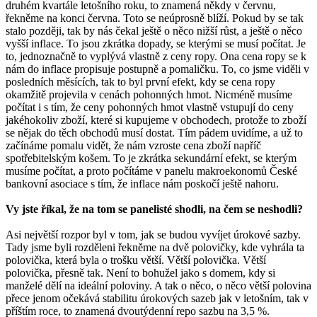
druhém kvartále letošního roku, to znamená někdy v červnu,
řekněme na konci června. Toto se neúprosně blíží. Pokud by se tak
stalo později, tak by nás čekal ještě o něco nižší růst, a ještě o něco
vyšší inflace. To jsou zkrátka dopady, se kterými se musí počítat. Je
to, jednoznačně to vyplývá vlastně z ceny ropy. Ona cena ropy se k
nám do inflace propisuje postupně a pomaličku. To, co jsme viděli v
posledních měsících, tak to byl první efekt, kdy se cena ropy
okamžitě projevila v cenách pohonných hmot. Nicméně musíme
počítat i s tím, že ceny pohonných hmot vlastně vstupují do ceny
jakéhokoliv zboží, které si kupujeme v obchodech, protože to zboží
se nějak do těch obchodů musí dostat. Tím pádem uvidíme, a už to
začínáme pomalu vidět, že nám vzroste cena zboží napříč
spotřebitelským košem. To je zkrátka sekundární efekt, se kterým
musíme počítat, a proto počítáme v panelu makroekonomů České
bankovní asociace s tím, že inflace nám poskočí ještě nahoru.
Vy jste říkal, že na tom se panelisté shodli, na čem se neshodli?
Asi největší rozpor byl v tom, jak se budou vyvíjet úrokové sazby.
Tady jsme byli rozděleni řekněme na dvě polovičky, kde vyhrála ta
polovička, která byla o trošku větší. Větší polovička. Větší
polovička, přesně tak. Není to bohužel jako s domem, kdy si
manželé dělí na ideální poloviny. A tak o něco, o něco větší polovina
přece jenom očekává stabilitu úrokových sazeb jak v letošním, tak v
příštím roce, to znamená dvoutýdenní repo sazbu na 3,5 %.