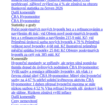
nepřekvapí, zářijové zvýšení na 4 % ale zůstává na obzoru
Bankovní statistika za červen 2026
Další komentáře
ČBA Hypomonitor
ČBA Hypomonitor
Statistiky a grafy
Počet poskytnutých nových hypoték bez a s refinancováním a
navýšením
46 tisíc; ytd
Objem nově poskytnutých hypoték
bez a s refinancováním a navýšením
215,9 mld. Kč; ytd
Průměrná úroková sazba nových hypoték
4,79 %
Průměrná
velikost nové hypotéky
4,68 mil. Kč
Ilustrativní průměrná
měsíční splátka hypotéky
25 841 Kč
Objemy poskytnutých
hypoték za celý rok
385 mld. Kč
Komentáře
Hypoteční standardy se zpřísnily, ale nejen silná poptávka
tlumila dopad do úvěrových podmínek
ČBA Hypomonitor:
Vyšší sazby a regulace přibrzdily hypotéky, trh však i v
červnu zůstal silný
ČBA Hypomonitor: Mírný růst hypoteční
sazby na 4,67 % udržel solidní květnovou aktivitu
ČBA
Hypomonitor: I duben přepsal hypoteční maxima se stále
nízkou sazbou 4,52 %
Vlna refixací hypoték sílí, úrokový šok
ale slábne. Rizikem zůstává vyšší inflace
Další komentáře
Ceny nemovitostí