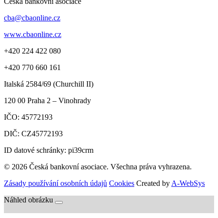
Česká bankovní asociace
cba@cbaonline.cz
www.cbaonline.cz
+420 224 422 080
+420 770 660 161
Italská 2584/69 (Churchill II)
120 00
Praha 2 – Vinohrady
IČO:
45772193
DIČ:
CZ45772193
ID datové schránky: pi39crm
© 2026 Česká bankovní asociace. Všechna práva vyhrazena.
Zásady používání osobních údajů
Cookies
Created by
A-WebSys
Náhled obrázku