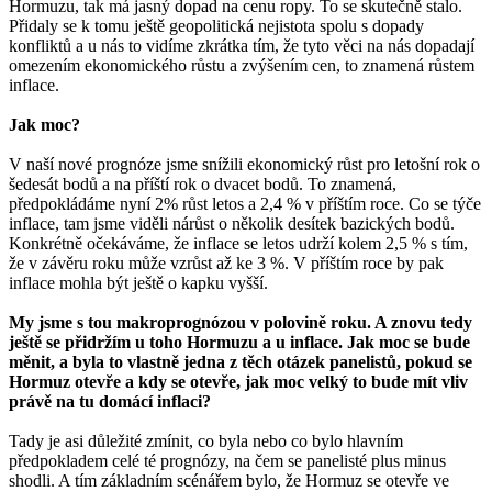
Hormuzu, tak má jasný dopad na cenu ropy. To se skutečně stalo.
Přidaly se k tomu ještě geopolitická nejistota spolu s dopady
konfliktů a u nás to vidíme zkrátka tím, že tyto věci na nás dopadají
omezením ekonomického růstu a zvýšením cen, to znamená růstem
inflace.
Jak moc?
V naší nové prognóze jsme snížili ekonomický růst pro letošní rok o
šedesát bodů a na příští rok o dvacet bodů. To znamená,
předpokládáme nyní 2% růst letos a 2,4 % v příštím roce. Co se týče
inflace, tam jsme viděli nárůst o několik desítek bazických bodů.
Konkrétně očekáváme, že inflace se letos udrží kolem 2,5 % s tím,
že v závěru roku může vzrůst až ke 3 %. V příštím roce by pak
inflace mohla být ještě o kapku vyšší.
My jsme s tou makroprognózou v polovině roku. A znovu tedy
ještě se přidržím u toho Hormuzu a u inflace. Jak moc se bude
měnit, a byla to vlastně jedna z těch otázek panelistů, pokud se
Hormuz otevře a kdy se otevře, jak moc velký to bude mít vliv
právě na tu domácí inflaci?
Tady je asi důležité zmínit, co byla nebo co bylo hlavním
předpokladem celé té prognózy, na čem se panelisté plus minus
shodli. A tím základním scénářem bylo, že Hormuz se otevře ve