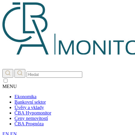
MENU
Ekonomika
Bankovní sektor
Úvěry a vklady
ČBA Hypomonitor
Ceny nemovitostí
ČBA Prognóza
EN
EN