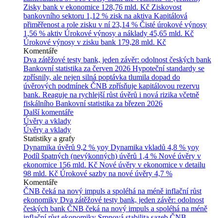
Zisky bank v ekonomice
128,76 mld. Kč
Ziskovost
bankovního sektoru
1,12 % zisk na aktiva
Kapitálová
přiměřenost a role zisku v ní
23,14 %
Čisté úrokové výnosy
1,56 % aktiv
Úrokové výnosy a náklady
45,65 mld. Kč
Úrokové výnosy v zisku bank
179,28 mld. Kč
Komentáře
Dva zátěžové testy bank, jeden závěr: odolnost českých bank
Bankovní statistika za červen 2026
Hypoteční standardy se
zpřísnily, ale nejen silná poptávka tlumila dopad do
úvěrových podmínek
ČNB zpřísňuje kapitálovou rezervu
bank. Reaguje na rychlejší růst úvěrů i nová rizika včetně
fiskálního
Bankovní statistika za březen 2026
Další komentáře
Úvěry a vklady
Úvěry a vklady
Statistiky a grafy
Dynamika úvěrů
9,2 % yoy
Dynamika vkladů
4,8 % yoy
Podíl špatných (nevýkonných) úvěrů
1,4 %
Nové úvěry v
ekonomice
156 mld. Kč
Nové úvěry v ekonomice v detailu
98 mld. Kč
Úrokové sazby na nové úvěry
4,7 %
Komentáře
ČNB čeká na nový impuls a spoléhá na méně inflační růst
ekonomiky
Dva zátěžové testy bank, jeden závěr: odolnost
českých bank
ČNB čeká na nový impuls a spoléhá na méně
inflační růst ekonomiky
Srpnová stabilita sazeb ČNB