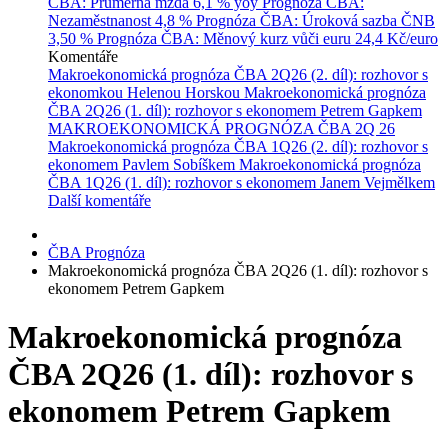
ČBA: Průměrná mzda
6,1 % yoy
Prognóza ČBA:
Nezaměstnanost
4,8 %
Prognóza ČBA: Úroková sazba ČNB
3,50 %
Prognóza ČBA: Měnový kurz vůči euru
24,4 Kč/euro
Komentáře
Makroekonomická prognóza ČBA 2Q26 (2. díl): rozhovor s
ekonomkou Helenou Horskou
Makroekonomická prognóza
ČBA 2Q26 (1. díl): rozhovor s ekonomem Petrem Gapkem
MAKROEKONOMICKÁ PROGNÓZA ČBA 2Q 26
Makroekonomická prognóza ČBA 1Q26 (2. díl): rozhovor s
ekonomem Pavlem Sobíškem
Makroekonomická prognóza
ČBA 1Q26 (1. díl): rozhovor s ekonomem Janem Vejmělkem
Další komentáře
ČBA Prognóza
Makroekonomická prognóza ČBA 2Q26 (1. díl): rozhovor s
ekonomem Petrem Gapkem
Makroekonomická prognóza
ČBA 2Q26 (1. díl): rozhovor s
ekonomem Petrem Gapkem