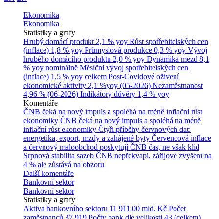
Ekonomika
Ekonomika
Statistiky a grafy
Hrubý domácí produkt
2,1 % yoy
Růst spotřebitelských cen
(inflace)
1,8 % yoy
Průmyslová produkce
0,3 % yoy
Vývoj
hrubého domácího produktu
2,0 % yoy
Dynamika mezd
8,1
% yoy nominálně
Měsíční vývoj spotřebitelských cen
(inflace)
1,5 % yoy celkem
Post-Covidové oživení
ekonomické aktivity
2,1 %yoy (05-2026)
Nezaměstnanost
4,96 % (06-2026)
Indikátory důvěry
1,4 % yoy
Komentáře
ČNB čeká na nový impuls a spoléhá na méně inflační růst
ekonomiky
ČNB čeká na nový impuls a spoléhá na méně
inflační růst ekonomiky
Čtyři příběhy červnových dat:
energetika, export, mzdy a zahájené byty
Červencová inflace
a červnový maloobchod poskytují ČNB čas, ne však klid
Srpnová stabilita sazeb ČNB nepřekvapí, zářijové zvýšení na
4 % ale zůstává na obzoru
Další komentáře
Bankovní sektor
Bankovní sektor
Statistiky a grafy
Aktiva bankovního sektoru
11 911,00 mld. Kč
Počet
zaměstnanců
37 919
Počty bank dle velikosti
43 (celkem)