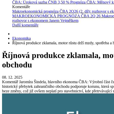
ČBA: Úroková sazba ČNB
3,50 %
Prognóza ČBA: Měnový ku
Komentáře
Makroekonomická prognóza ČBA 2Q26 (2. díl): rozhovor s 
MAKROEKONOMICKÁ PROGNÓZA ČBA 2Q 26
Makroe
rozhovor s ekonomem Janem Vejmělkem
Další komentáře
Ekonomika
Říjnová produkce zklamala, motor růstu drží mzdy, spotřeba a 
Říjnová produkce zklamala, mot
obchodu
08. 12. 2025
Komentář Jaromíra Šindela, hlavního ekonoma ČBA: Výrobní část čes
historický přebytek zahraničního obchodu podporuje korunu, která s
beze změny, což již ovšem neplatí pro stavebnictví, kde přetrvávající s