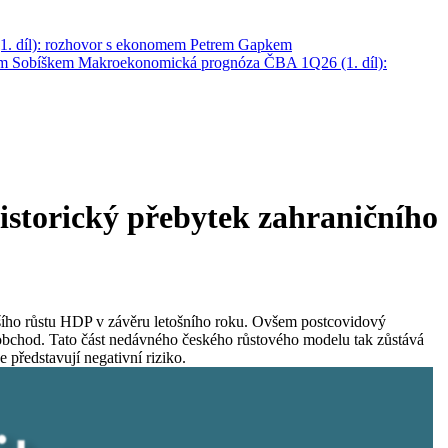
. díl): rozhovor s ekonomem Petrem Gapkem
em Sobíškem
Makroekonomická prognóza ČBA 1Q26 (1. díl):
istorický přebytek zahraničního
šího růstu HDP v závěru letošního roku. Ovšem postcovidový
obchod. Tato část nedávného českého růstového modelu tak zůstává
e představují negativní riziko.