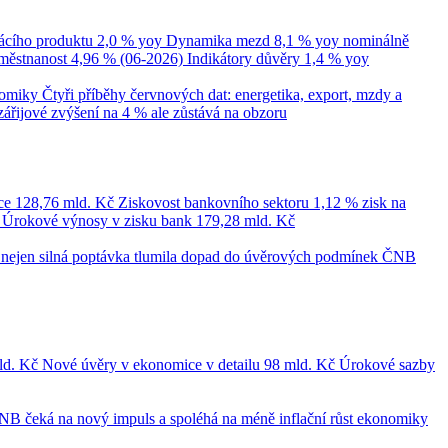
cího produktu
2,0 % yoy
Dynamika mezd
8,1 % yoy nominálně
městnanost
4,96 % (06-2026)
Indikátory důvěry
1,4 % yoy
nomiky
Čtyři příběhy červnových dat: energetika, export, mzdy a
zářijové zvýšení na 4 % ale zůstává na obzoru
ce
128,76 mld. Kč
Ziskovost bankovního sektoru
1,12 % zisk na
č
Úrokové výnosy v zisku bank
179,28 mld. Kč
le nejen silná poptávka tlumila dopad do úvěrových podmínek
ČNB
ld. Kč
Nové úvěry v ekonomice v detailu
98 mld. Kč
Úrokové sazby
NB čeká na nový impuls a spoléhá na méně inflační růst ekonomiky