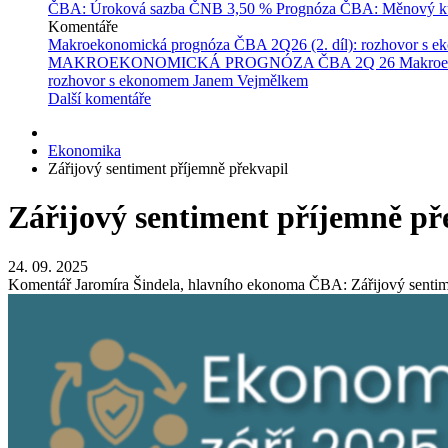
ČBA: Úroková sazba ČNB
3,50 %
Prognóza ČBA: Měnový ku
Komentáře
Makroekonomická prognóza ČBA 2Q26 (2. díl): rozhovor s 
MAKROEKONOMICKÁ PROGNÓZA ČBA 2Q 26
Makroe
rozhovor s ekonomem Janem Vejmělkem
Další komentáře
Ekonomika
Zářijový sentiment příjemně překvapil
Zářijový sentiment příjemně př
24. 09. 2025
Komentář Jaromíra Šindela, hlavního ekonoma ČBA: Zářijový sentiment