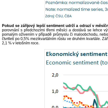
Pokud se zářijový lepší sentiment udrží a odrazí v měsí
porovnání s předchozími třemi měsíci a dostává se lehce v
pomalým oživením v případě průmyslu či maloobchodu, nebo 
čtvrtletí po 0,5% mezikvartálním růstu ve druhém kvartále. Zá
2,1 % v letošním roce.