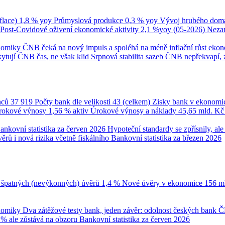
flace)
1,8 % yoy
Průmyslová produkce
0,3 % yoy
Vývoj hrubého domá
Post-Covidové oživení ekonomické aktivity
2,1 %yoy (05-2026)
Neza
onomiky
ČNB čeká na nový impuls a spoléhá na méně inflační růst eko
ytují ČNB čas, ne však klid
Srpnová stabilita sazeb ČNB nepřekvapí, 
nců
37 919
Počty bank dle velikosti
43 (celkem)
Zisky bank v ekonomi
úrokové výnosy
1,56 % aktiv
Úrokové výnosy a náklady
45,65 mld. K
ankovní statistika za červen 2026
Hypoteční standardy se zpřísnily, a
ěrů i nová rizika včetně fiskálního
Bankovní statistika za březen 2026
 špatných (nevýkonných) úvěrů
1,4 %
Nové úvěry v ekonomice
156 m
onomiky
Dva zátěžové testy bank, jeden závěr: odolnost českých bank
Č
 % ale zůstává na obzoru
Bankovní statistika za červen 2026