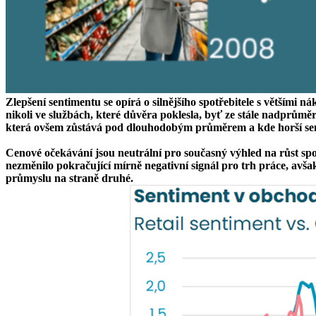
Zlepšení sentimentu se opírá o silnějšího spotřebitele s většími
nikoli ve službách, které důvěra poklesla, byť ze stále nadprůměr
která ovšem zůstává pod dlouhodobým průměrem a kde horší senti
Cenové očekávání jsou neutrální pro současný výhled na růst sp
nezměnilo pokračující mírně negativní signál pro trh práce, avšak
průmyslu na straně druhé.