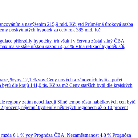
nancováním a navýšením
215,9 mld. Kč; ytd
Průměrná úroková sazba
emy poskytnutých hypoték za celý rok
385 mld. Kč
ace přibrzdily hypotéky, trh však i v červnu zůstal silný
ČBA
maxima se stále nízkou sazbou 4,52 %
Vlna refixací hypoték sílí,
Praze, %yoy
12,1 % yoy
Ceny nových a zánovních bytů a počet
bytů dle krajů
141,0 tis. Kč za m2
Ceny starších bytů dle krajských
ale regiony zatím neochlazují
Silné tempo růstu nabídkových cen bytů
12 procent, nájemní bydlení v některých regionech až o 10 procent
á mzda
6,1 % yoy
Prognóza ČBA: Nezaměstnanost
4,8 %
Prognóza