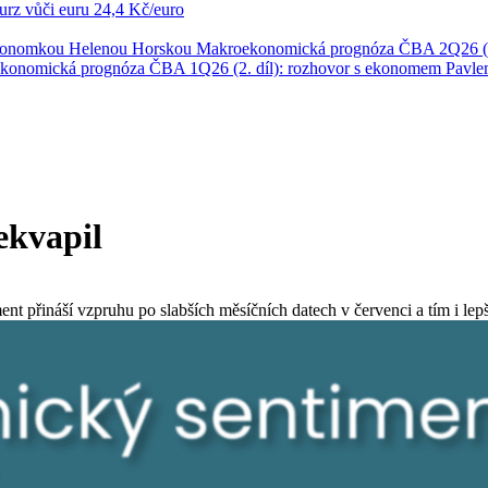
rz vůči euru
24,4 Kč/euro
ekonomkou Helenou Horskou
Makroekonomická prognóza ČBA 2Q26 (1
konomická prognóza ČBA 1Q26 (2. díl): rozhovor s ekonomem Pavl
ekvapil
 přináší vzpruhu po slabších měsíčních datech v červenci a tím i lep