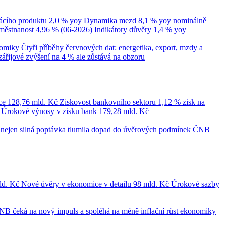
cího produktu
2,0 % yoy
Dynamika mezd
8,1 % yoy nominálně
městnanost
4,96 % (06-2026)
Indikátory důvěry
1,4 % yoy
nomiky
Čtyři příběhy červnových dat: energetika, export, mzdy a
zářijové zvýšení na 4 % ale zůstává na obzoru
ce
128,76 mld. Kč
Ziskovost bankovního sektoru
1,12 % zisk na
č
Úrokové výnosy v zisku bank
179,28 mld. Kč
le nejen silná poptávka tlumila dopad do úvěrových podmínek
ČNB
ld. Kč
Nové úvěry v ekonomice v detailu
98 mld. Kč
Úrokové sazby
NB čeká na nový impuls a spoléhá na méně inflační růst ekonomiky