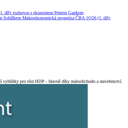
. díl): rozhovor s ekonomem Petrem Gapkem
em Sobíškem
Makroekonomická prognóza ČBA 1Q26 (1. díl):
ší vyhlídky pro růst HDP – hlavně díky maloobchodu a stavebnictví.