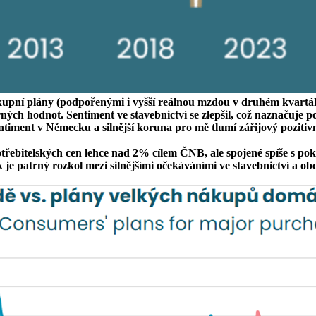
 nákupní plány (podpořenými i vyšší reálnou mzdou v druhém kvartál
ných hodnot. Sentiment ve stavebnictví se zlepšil, což naznačuje po
ment v Německu a silnější koruna pro mě tlumí zářijový pozitivn
otřebitelských cen lehce nad 2% cílem ČNB, ale spojené spíše s p
 je patrný rozkol mezi silnějšími očekáváními ve stavebnictví a ob