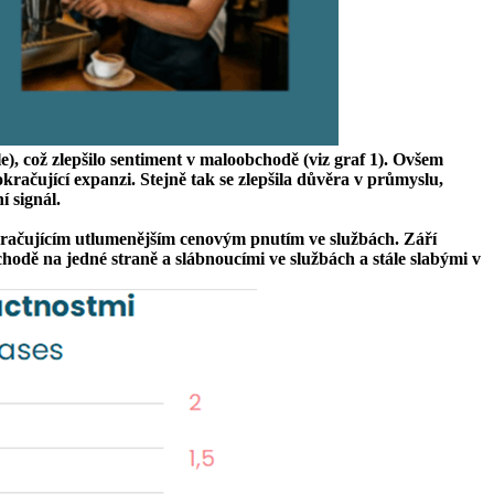
e), což zlepšilo sentiment v maloobchodě (viz graf 1). Ovšem
kračující expanzi. Stejně tak se zlepšila důvěra v průmyslu,
í signál.
okračujícím utlumenějším cenovým pnutím ve službách. Září
chodě na jedné straně a slábnoucími ve službách a stále slabými v