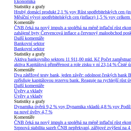
Ekonomika
Statistiky a grafy
Hrubý domácí produkt
2,1 % yoy
Růst spotřebitelských cen (in
Měsíční vývoj spotřebitelských cen (inflace)
1,5 % yoy celkem
Komentáře
ČNB čeká na nový impuls a spoléhá na méně inflační růst ek
zahájené byty
Červencová inflace a červnový maloobchod posk
Další komentáře
Bankovní sektor
Bankovní sektor
Statistiky a grafy
Aktiva bankovního sektoru
11 911,00 mld. Kč
Počet zaměstna
aktiva
Kapitálová přiměřenost a role zisku v ní
23,14 %
Čisté 
Komentáře
Dva zátěžové testy bank, jeden závěr: odolnost českých bank
B
zpřísňuje kapitálovou rezervu bank. Reaguje na rychlejší růst úv
Další komentáře
Úvěry a vklady
Úvěry a vklady
Statistiky a grafy
Dynamika úvěrů
9,2 % yoy
Dynamika vkladů
4,8 % yoy
Podíl
na nové úvěry
4,7 %
Komentáře
ČNB čeká na nový impuls a spoléhá na méně inflační růst ek
Srpnová stabilita sazeb ČNB nepřekvapí, zářijové zvýšení na 4