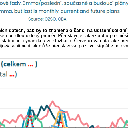
čních datech, pak by to znamenalo šanci na udržení solidn
ýše nad dlouhodobý průměr. Představuje tak vzpruhu pro měs
slábnoucí dynamikou ve službách. Červencová data také předst
řijový sentiment tak může představovat pozitivní signál v poro