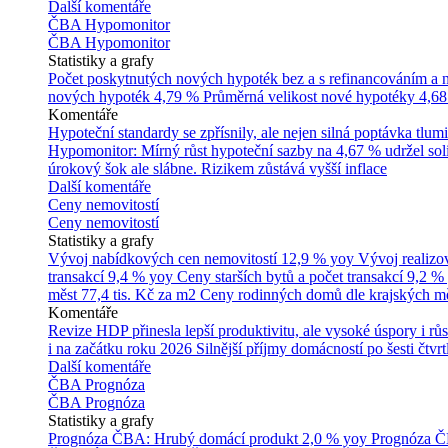
Další komentáře
ČBA Hypomonitor
ČBA Hypomonitor
Statistiky a grafy
Počet poskytnutých nových hypoték bez a s refinancováním a
nových hypoték
4,79 %
Průměrná velikost nové hypotéky
4,68
Komentáře
Hypoteční standardy se zpřísnily, ale nejen silná poptávka tl
Hypomonitor: Mírný růst hypoteční sazby na 4,67 % udržel soli
úrokový šok ale slábne. Rizikem zůstává vyšší inflace
Další komentáře
Ceny nemovitostí
Ceny nemovitostí
Statistiky a grafy
Vývoj nabídkových cen nemovitostí
12,9 % yoy
Vývoj realizo
transakcí
9,4 % yoy
Ceny starších bytů a počet transakcí
9,2 %
měst
77,4 tis. Kč za m2
Ceny rodinných domů dle krajských m
Komentáře
Revize HDP přinesla lepší produktivitu, ale vysoké úspory i růs
i na začátku roku 2026
Silnější příjmy domácností po šesti čtvr
Další komentáře
ČBA Prognóza
ČBA Prognóza
Statistiky a grafy
Prognóza ČBA: Hrubý domácí produkt
2,0 % yoy
Prognóza ČB