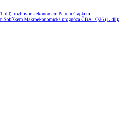
. díl): rozhovor s ekonomem Petrem Gapkem
em Sobíškem
Makroekonomická prognóza ČBA 1Q26 (1. díl):