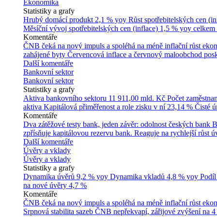
Ekonomika
Statistiky a grafy
Hrubý domácí produkt
2,1 % yoy
Růst spotřebitelských cen (in
Měsíční vývoj spotřebitelských cen (inflace)
1,5 % yoy celkem
Komentáře
ČNB čeká na nový impuls a spoléhá na méně inflační růst ek
zahájené byty
Červencová inflace a červnový maloobchod posk
Další komentáře
Bankovní sektor
Bankovní sektor
Statistiky a grafy
Aktiva bankovního sektoru
11 911,00 mld. Kč
Počet zaměstna
aktiva
Kapitálová přiměřenost a role zisku v ní
23,14 %
Čisté 
Komentáře
Dva zátěžové testy bank, jeden závěr: odolnost českých bank
B
zpřísňuje kapitálovou rezervu bank. Reaguje na rychlejší růst úv
Další komentáře
Úvěry a vklady
Úvěry a vklady
Statistiky a grafy
Dynamika úvěrů
9,2 % yoy
Dynamika vkladů
4,8 % yoy
Podíl
na nové úvěry
4,7 %
Komentáře
ČNB čeká na nový impuls a spoléhá na méně inflační růst ek
Srpnová stabilita sazeb ČNB nepřekvapí, zářijové zvýšení na 4