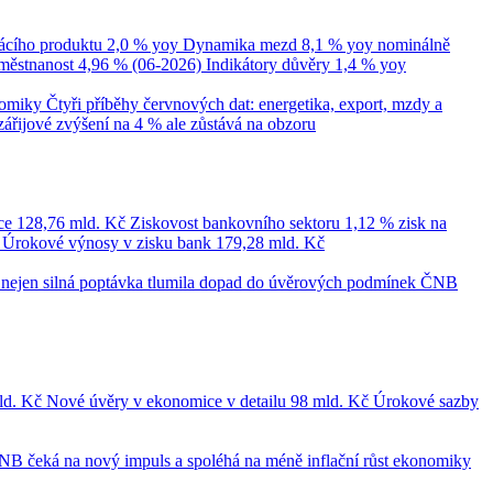
cího produktu
2,0 % yoy
Dynamika mezd
8,1 % yoy nominálně
městnanost
4,96 % (06-2026)
Indikátory důvěry
1,4 % yoy
nomiky
Čtyři příběhy červnových dat: energetika, export, mzdy a
zářijové zvýšení na 4 % ale zůstává na obzoru
ce
128,76 mld. Kč
Ziskovost bankovního sektoru
1,12 % zisk na
č
Úrokové výnosy v zisku bank
179,28 mld. Kč
le nejen silná poptávka tlumila dopad do úvěrových podmínek
ČNB
ld. Kč
Nové úvěry v ekonomice v detailu
98 mld. Kč
Úrokové sazby
NB čeká na nový impuls a spoléhá na méně inflační růst ekonomiky