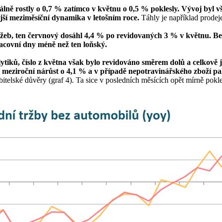
álně rostly o 0,7 % zatímco v květnu o 0,5 % poklesly. Vývoj byl v
ější meziměsíční dynamika v letošním roce.
Táhly je například prodej
eb, ten červnový dosáhl 4,4 % po revidovaných 3 % v květnu. Bez oči
 pracovní dny méně než ten loňský.
tiků, číslo z května však bylo revidováno směrem dolů a celkově j
í meziroční nárůst o 4,1 % a v případě nepotravinářského zboží p
bitelské důvěry (graf 4). Ta sice v posledních měsících opět mírně pokl