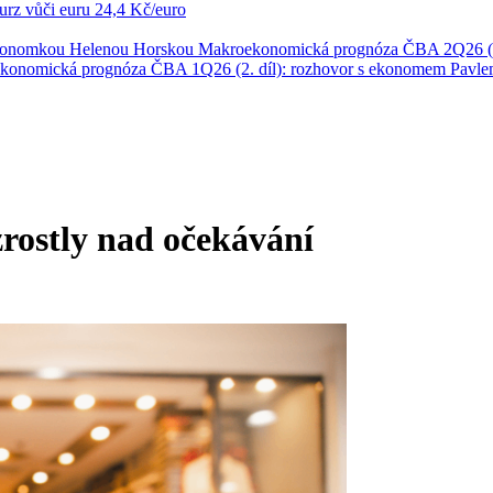
rz vůči euru
24,4 Kč/euro
ekonomkou Helenou Horskou
Makroekonomická prognóza ČBA 2Q26 (1
konomická prognóza ČBA 1Q26 (2. díl): rozhovor s ekonomem Pavl
rostly nad očekávání