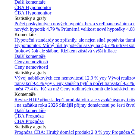
Další komentáře
ČBA Hypomonitor
ČBA Hypomonitor
Statistiky a grafy
Počet poskytnutých nových hypoték bez a s refinancováním a
nových hypoték
4,79 %
Průměrná velikost nové hypotéky
4,68
Komentáře
Hypoteční standardy se zpřísnily, ale nejen silná poptávka tl
Hypomonitor: Mírný růst hypoteční sazby na 4,67 % udržel soli
úrokový šok ale slábne. Rizikem zůstává vyšší inflace
Další komentáře
Ceny nemovitostí
Ceny nemovitostí
Statistiky a grafy
Vývoj nabídkových cen nemovitostí
12,9 % yoy
Vývoj realizo
transakcí
9,4 % yoy
Ceny starších bytů a počet transakcí
9,2 %
měst
77,4 tis. Kč za m2
Ceny rodinných domů dle krajských m
Komentáře
Revize HDP přinesla lepší produktivitu, ale vysoké úspory i růs
i na začátku roku 2026
Silnější příjmy domácností po šesti čtvr
Další komentáře
ČBA Prognóza
ČBA Prognóza
Statistiky a grafy
Prognóza ČBA: Hrubý domácí produkt
2,0 % yoy
Prognóza ČB