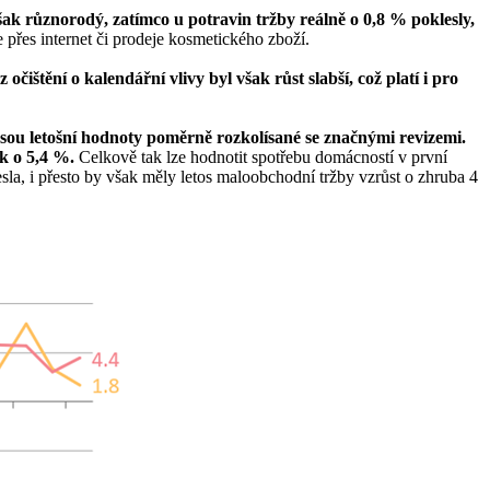
šak různorodý, zatímco u potravin tržby reálně o 0,8 % poklesly,
e přes internet či prodeje kosmetického zboží.
štění o kalendářní vlivy byl však růst slabší, což platí i pro
sou letošní hodnoty poměrně rozkolísané se značnými revizemi.
ak o 5,4 %.
Celkově tak lze hodnotit spotřebu domácností v první
esla, i přesto by však měly letos maloobchodní tržby vzrůst o zhruba 4