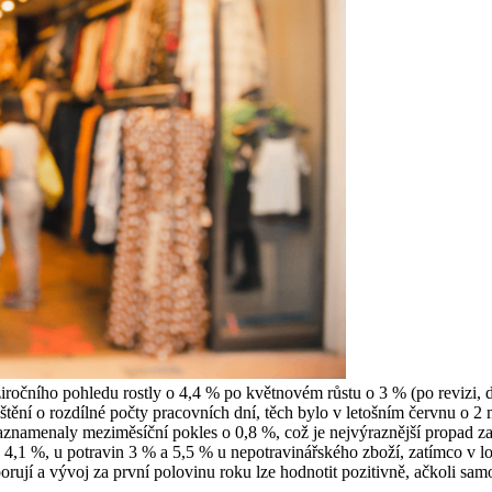
iročního pohledu rostly o 4,4 % po květnovém růstu o 3 % (po revizi, 
tění o rozdílné počty pracovních dní, těch bylo v letošním červnu o 2 m
zaznamenaly meziměsíční pokles o 0,8 %, což je nejvýraznější propad
oku 4,1 %, u potravin 3 % a 5,5 % u nepotravinářského zboží, zatímco v
dporují a vývoj za první polovinu roku lze hodnotit pozitivně, ačkoli s