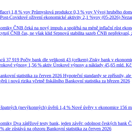
flace)
1,8 % yoy
Průmyslová produkce
0,3 % yoy
Vývoj hrubého domá
Post-Covidové oživení ekonomické aktivity
2,1 %yoy (05-2026)
Neza
onomiky
ČNB čeká na nový impuls a spoléhá na méně inflační růst eko
ytují ČNB čas, ne však klid
Srpnová stabilita sazeb ČNB nepřekvapí, 
nců
37 919
Počty bank dle velikosti
43 (celkem)
Zisky bank v ekonomi
úrokové výnosy
1,56 % aktiv
Úrokové výnosy a náklady
45,65 mld. K
ankovní statistika za červen 2026
Hypoteční standardy se zpřísnily, a
ěrů i nová rizika včetně fiskálního
Bankovní statistika za březen 2026
 špatných (nevýkonných) úvěrů
1,4 %
Nové úvěry v ekonomice
156 m
onomiky
Dva zátěžové testy bank, jeden závěr: odolnost českých bank
Č
 % ale zůstává na obzoru
Bankovní statistika za červen 2026