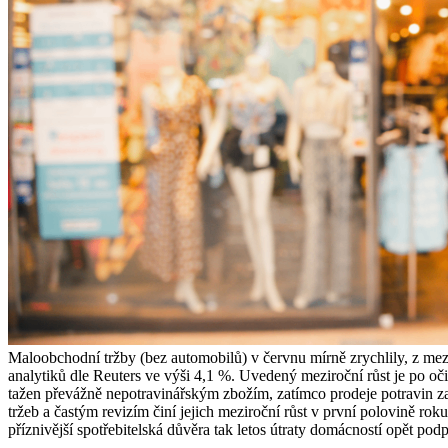
Maloobchodní tržby (bez automobilů) v červnu mírně zrychlily, z mez
analytiků dle Reuters ve výši 4,1 %. Uvedený meziroční růst je po očiš
tažen převážně nepotravinářským zbožím, zatímco prodeje potravin 
tržeb a častým revizím činí jejich meziroční růst v první polovině r
příznivější spotřebitelská důvěra tak letos útraty domácností opět po