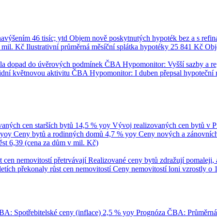
 navýšením
46 tisíc; ytd
Objem nově poskytnutých hypoték bez a s refi
 mil. Kč
Ilustrativní průměrná měsíční splátka hypotéky
25 841 Kč
Obj
umila dopad do úvěrových podmínek
ČBA Hypomonitor: Vyšší sazby a regul
dní květnovou aktivitu
ČBA Hypomonitor: I duben přepsal hypoteční 
vaných cen starších bytů
14,5 % yoy
Vývoj realizovaných cen bytů v 
 yoy
Ceny bytů a rodinných domů
4,7 % yoy
Ceny nových a zánovních 
ěst
6,39 (cena za dům v mil. Kč)
t cen nemovitostí přetrvávají
Realizované ceny bytů zdražují pomaleji, 
tletích překonaly růst cen nemovitostí
Ceny nemovitostí loni vzrostly o 
A: Spotřebitelské ceny (inflace)
2,5 % yoy
Prognóza ČBA: Průměrn