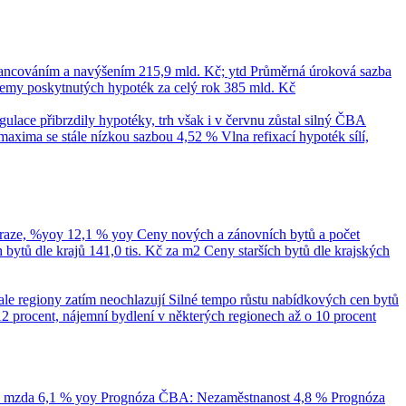
nancováním a navýšením
215,9 mld. Kč; ytd
Průměrná úroková sazba
emy poskytnutých hypoték za celý rok
385 mld. Kč
ace přibrzdily hypotéky, trh však i v červnu zůstal silný
ČBA
maxima se stále nízkou sazbou 4,52 %
Vlna refixací hypoték sílí,
Praze, %yoy
12,1 % yoy
Ceny nových a zánovních bytů a počet
bytů dle krajů
141,0 tis. Kč za m2
Ceny starších bytů dle krajských
ale regiony zatím neochlazují
Silné tempo růstu nabídkových cen bytů
12 procent, nájemní bydlení v některých regionech až o 10 procent
á mzda
6,1 % yoy
Prognóza ČBA: Nezaměstnanost
4,8 %
Prognóza