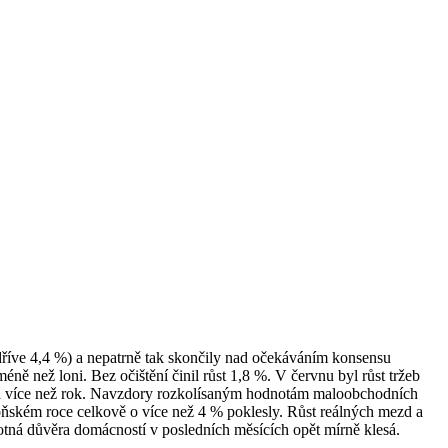
dříve 4,4 %) a nepatrně tak skončily nad očekáváním konsensu
éně než loni. Bez očištění činil růst 1,8 %. V červnu byl růst tržeb
 za více než rok. Navzdory rozkolísaným hodnotám maloobchodních
 loňském roce celkově o více než 4 % poklesly. Růst reálných mezd a
amotná důvěra domácností v posledních měsících opět mírně klesá.