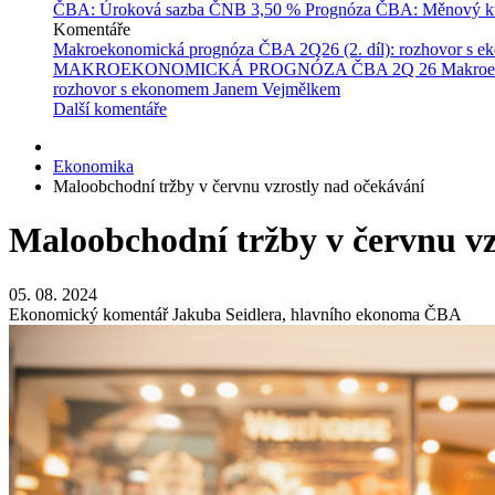
ČBA: Úroková sazba ČNB
3,50 %
Prognóza ČBA: Měnový ku
Komentáře
Makroekonomická prognóza ČBA 2Q26 (2. díl): rozhovor s 
MAKROEKONOMICKÁ PROGNÓZA ČBA 2Q 26
Makroe
rozhovor s ekonomem Janem Vejmělkem
Další komentáře
Ekonomika
Maloobchodní tržby v červnu vzrostly nad očekávání
Maloobchodní tržby v červnu vz
05. 08. 2024
Ekonomický komentář Jakuba Seidlera, hlavního ekonoma ČBA