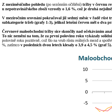
Z meziměsíčního pohledu
(po sezónním očištění)
tržby v červnu re
u nepotravinářského zboží vzrostly o 1,6 %, což je druhá nejsiln
V meziročním srovnání pokračoval již sedmý měsíc v řadě růst trž
subkategorie tržeb (grafy 1-3), jelikož letošní červen měl o dva
Červnové maloobchodní tržby sice skončily nad očekáváním analy
To nic nemění na tom, že za první polovinu roku vykázaly solidn
polovině roku pozitivně, což šlo na vrub růstu reálných mezd a spotře
%, zatímco
v posledních dvou letech klesaly o 3,9 a 4,5 % (graf 5).