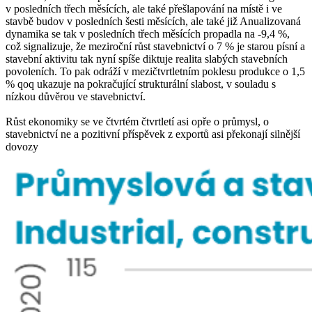
v posledních třech měsících, ale také přešlapování na místě i ve
stavbě budov v posledních šesti měsících, ale také již Anualizovaná
dynamika se tak v posledních třech měsících propadla na -9,4 %,
což signalizuje, že meziroční růst stavebnictví o 7 % je starou písní a
stavební aktivitu tak nyní spíše diktuje realita slabých stavebních
povoleních. To pak odráží v mezičtvrtletním poklesu produkce o 1,5
% qoq ukazuje na pokračující strukturální slabost, v souladu s
nízkou důvěrou ve stavebnictví.
Růst ekonomiky se ve čtvrtém čtvrtletí asi opře o průmysl, o
stavebnictví ne a pozitivní příspěvek z exportů asi překonají silnější
dovozy