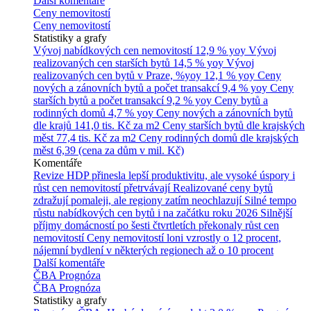
Další komentáře
Ceny nemovitostí
Ceny nemovitostí
Statistiky a grafy
Vývoj nabídkových cen nemovitostí
12,9 % yoy
Vývoj
realizovaných cen starších bytů
14,5 % yoy
Vývoj
realizovaných cen bytů v Praze, %yoy
12,1 % yoy
Ceny
nových a zánovních bytů a počet transakcí
9,4 % yoy
Ceny
starších bytů a počet transakcí
9,2 % yoy
Ceny bytů a
rodinných domů
4,7 % yoy
Ceny nových a zánovních bytů
dle krajů
141,0 tis. Kč za m2
Ceny starších bytů dle krajských
měst
77,4 tis. Kč za m2
Ceny rodinných domů dle krajských
měst
6,39 (cena za dům v mil. Kč)
Komentáře
Revize HDP přinesla lepší produktivitu, ale vysoké úspory i
růst cen nemovitostí přetrvávají
Realizované ceny bytů
zdražují pomaleji, ale regiony zatím neochlazují
Silné tempo
růstu nabídkových cen bytů i na začátku roku 2026
Silnější
příjmy domácností po šesti čtvrtletích překonaly růst cen
nemovitostí
Ceny nemovitostí loni vzrostly o 12 procent,
nájemní bydlení v některých regionech až o 10 procent
Další komentáře
ČBA Prognóza
ČBA Prognóza
Statistiky a grafy