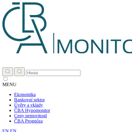
MENU
Ekonomika
Bankovní sektor
Úvěry a vklady
ČBA Hypomonitor
Ceny nemovitostí
ČBA Prognóza
EN
EN