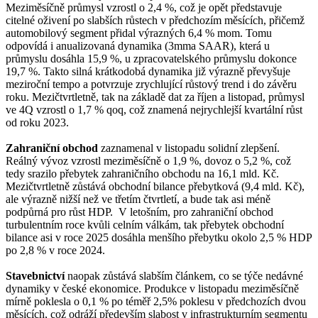
Meziměsíčně průmysl vzrostl o 2,4 %, což je opět představuje
citelné oživení po slabších růstech v předchozím měsících, přičemž
automobilový segment přidal výrazných 6,4 % mom. Tomu
odpovídá i anualizovaná dynamika (3mma SAAR), která u
průmyslu dosáhla 15,9 %, u zpracovatelského průmyslu dokonce
19,7 %. Takto silná krátkodobá dynamika již výrazně převyšuje
meziroční tempo a potvrzuje zrychlující růstový trend i do závěru
roku. Mezičtvrtletně, tak na základě dat za říjen a listopad, průmysl
ve 4Q vzrostl o 1,7 % qoq, což znamená nejrychlejší kvartální růst
od roku 2023.
Zahraniční obchod
zaznamenal v listopadu solidní zlepšení.
Reálný vývoz vzrostl meziměsíčně o 1,9 %, dovoz o 5,2 %, což
tedy srazilo přebytek zahraničního obchodu na 16,1 mld. Kč.
Mezičtvrtletně zůstává obchodní bilance přebytková (9,4 mld. Kč),
ale výrazně nižší než ve třetím čtvrtletí, a bude tak asi méně
podpůrná pro růst HDP. V letošním, pro zahraniční obchod
turbulentním roce kvůli celním válkám, tak přebytek obchodní
bilance asi v roce 2025 dosáhla menšího přebytku okolo 2,5 % HDP
po 2,8 % v roce 2024.
Stavebnictví
naopak zůstává slabším článkem, co se týče nedávné
dynamiky v české ekonomice. Produkce v listopadu meziměsíčně
mírně poklesla o 0,1 % po téměř 2,5% poklesu v předchozích dvou
měsících, což odráží především slabost v infrastrukturním segmentu