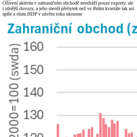
Oživení aktivita v zahraničním obchodě neodráží pouze exporty, ale
i silnější dovozy, a jeho menší přebytek než ve třetím kvartále tak asi
spíše z růstu HDP v závěru roku ukousne