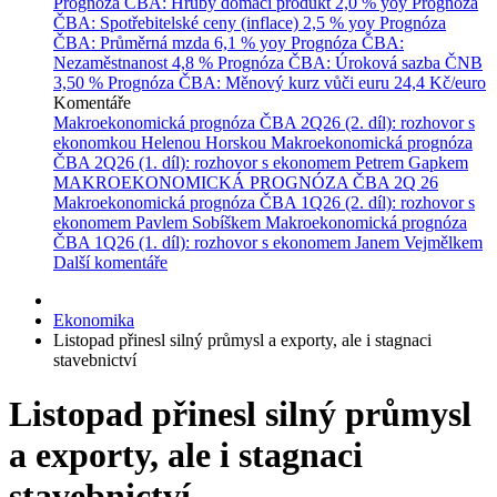
Prognóza ČBA: Hrubý domácí produkt
2,0 % yoy
Prognóza
ČBA: Spotřebitelské ceny (inflace)
2,5 % yoy
Prognóza
ČBA: Průměrná mzda
6,1 % yoy
Prognóza ČBA:
Nezaměstnanost
4,8 %
Prognóza ČBA: Úroková sazba ČNB
3,50 %
Prognóza ČBA: Měnový kurz vůči euru
24,4 Kč/euro
Komentáře
Makroekonomická prognóza ČBA 2Q26 (2. díl): rozhovor s
ekonomkou Helenou Horskou
Makroekonomická prognóza
ČBA 2Q26 (1. díl): rozhovor s ekonomem Petrem Gapkem
MAKROEKONOMICKÁ PROGNÓZA ČBA 2Q 26
Makroekonomická prognóza ČBA 1Q26 (2. díl): rozhovor s
ekonomem Pavlem Sobíškem
Makroekonomická prognóza
ČBA 1Q26 (1. díl): rozhovor s ekonomem Janem Vejmělkem
Další komentáře
Ekonomika
Listopad přinesl silný průmysl a exporty, ale i stagnaci
stavebnictví
Listopad přinesl silný průmysl
a exporty, ale i stagnaci
stavebnictví