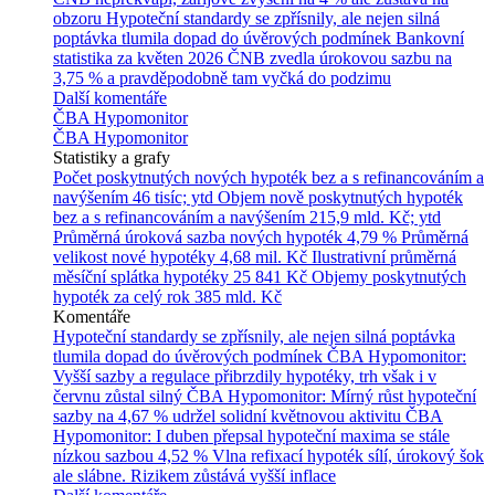
obzoru
Hypoteční standardy se zpřísnily, ale nejen silná
poptávka tlumila dopad do úvěrových podmínek
Bankovní
statistika za květen 2026
ČNB zvedla úrokovou sazbu na
3,75 % a pravděpodobně tam vyčká do podzimu
Další komentáře
ČBA Hypomonitor
ČBA Hypomonitor
Statistiky a grafy
Počet poskytnutých nových hypoték bez a s refinancováním a
navýšením
46 tisíc; ytd
Objem nově poskytnutých hypoték
bez a s refinancováním a navýšením
215,9 mld. Kč; ytd
Průměrná úroková sazba nových hypoték
4,79 %
Průměrná
velikost nové hypotéky
4,68 mil. Kč
Ilustrativní průměrná
měsíční splátka hypotéky
25 841 Kč
Objemy poskytnutých
hypoték za celý rok
385 mld. Kč
Komentáře
Hypoteční standardy se zpřísnily, ale nejen silná poptávka
tlumila dopad do úvěrových podmínek
ČBA Hypomonitor:
Vyšší sazby a regulace přibrzdily hypotéky, trh však i v
červnu zůstal silný
ČBA Hypomonitor: Mírný růst hypoteční
sazby na 4,67 % udržel solidní květnovou aktivitu
ČBA
Hypomonitor: I duben přepsal hypoteční maxima se stále
nízkou sazbou 4,52 %
Vlna refixací hypoték sílí, úrokový šok
ale slábne. Rizikem zůstává vyšší inflace