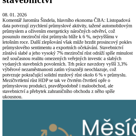
08. 01. 2026
Komentář Jaromíra Šindela, hlavního ekonoma ČBA: Listopadová
data potvrzují zrychlení průmyslové aktivity, tažené automobilovým
průmyslem a oživením energeticky náročných odvětví, což
posunulo meziroční růst průmyslu blíže k 6 %, nejvyššímu v
letošním roce. Další zlepšování však může brzdit prosincový pokles
průmyslového sentimentu a exportních očekávání. Stavebnictví
zůstává slabé a jeho vysoký 7% meziroční růst odráží spíše minulost
než současnou realitu omezených veřejných investic a slabých
vydaných stavebních povoleních. Trh práce navzdory vyšší 3,3%
výběrové nezaměstnanosti zatím výrazněji neochlazuje, což
potvrzuje pokračující solidní mzdový růst okolo 6 % v průmyslu.
Mezičtvrtletní růst HDP se tak ve čtvrtém čtvrtletí opře o
průmyslovou produkci, pravděpodobně i maloobchod, ale
stavebnictví a přebytek zahraničního obchodu z něho spíše
ukousnou.