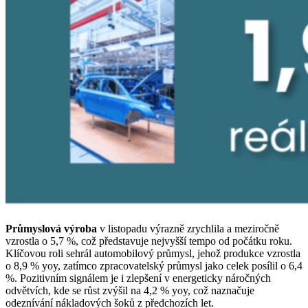
Průmyslová výroba
v listopadu výrazně zrychlila a meziročně
vzrostla o 5,7 %, což představuje nejvyšší tempo od počátku roku.
Klíčovou roli sehrál automobilový průmysl, jehož produkce vzrostla
o 8,9 % yoy, zatímco zpracovatelský průmysl jako celek posílil o 6,4
%. Pozitivním signálem je i zlepšení v energeticky náročných
odvětvích, kde se růst zvýšil na 4,2 % yoy, což naznačuje
odeznívání nákladových šoků z předchozích let.