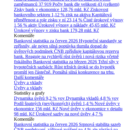
zaměstnanců
37 919
Počty bank dle velikosti
43 (celkem)
Zisky bank v ekonomice
128,76 mld. Kč
Ziskovost
bankovního sektoru
1,12 % zisk na aktiva
Kapitálová
přiměřenost a role zisku v ní
23,14 %
Čisté úrokové výnosy
1,56 % aktiv
Úrokové výnosy a náklady
45,65 mld. Kč
Úrokové výnosy v zisku bank
179,28 mld. Kč
Komentáře
Bankovní statistika za červen 2026
Hypoteční standardy se
zpřísnily, ale nejen silná poptávka tlumila dopad do
úvěrových podmínek
ČNB zpřísňuje kapitálovou rezervu
bank. Reaguje na rychlejší růst úvěrů i nová rizika včetně
fiskálního
Bankovní statistika za březen 2026
Tržní síly v
hypotečních sazbách: Růst tržních úroků se do hypoték
promítl jen částečně. Pomáhá silná konkurence na trhu.
Další komentáře
Úvěry a vklady
Úvěry a vklady
Statistiky a grafy
Dynamika úvěrů
9,2 % yoy
Dynamika vkladů
4,8 % yoy
Podíl špatných (nevýkonných) úvěrů
1,4 %
Nové úvěry v
ekonomice
156 mld. Kč
Nové úvěry v ekonomice v detailu
98 mld. Kč
Úrokové sazby na nové úvěry
4,7 %
Komentáře
Bankovní statistika za červen 2026
Srpnová stabilita sazeb
ČNB nepřekvapí, zářijové zvýšení na 4 % ale zůstává na