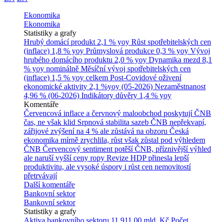
Ekonomika
Ekonomika
Statistiky a grafy
Hrubý domácí produkt
2,1 % yoy
Růst spotřebitelských cen
(inflace)
1,8 % yoy
Průmyslová produkce
0,3 % yoy
Vývoj
hrubého domácího produktu
2,0 % yoy
Dynamika mezd
8,1
% yoy nominálně
Měsíční vývoj spotřebitelských cen
(inflace)
1,5 % yoy celkem
Post-Covidové oživení
ekonomické aktivity
2,1 %yoy (05-2026)
Nezaměstnanost
4,96 % (06-2026)
Indikátory důvěry
1,4 % yoy
Komentáře
Červencová inflace a červnový maloobchod poskytují ČNB
čas, ne však klid
Srpnová stabilita sazeb ČNB nepřekvapí,
zářijové zvýšení na 4 % ale zůstává na obzoru
Česká
ekonomika mírně zrychlila, růst však zůstal pod výhledem
ČNB
Červencový sentiment potěší ČNB, příznivější výhled
ale naruší vyšší ceny ropy
Revize HDP přinesla lepší
produktivitu, ale vysoké úspory i růst cen nemovitostí
přetrvávají
Další komentáře
Bankovní sektor
Bankovní sektor
Statistiky a grafy
Aktiva bankovního sektoru
11 911,00 mld. Kč
Počet