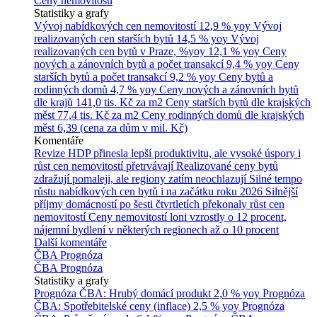
Ceny nemovitostí
Statistiky a grafy
Vývoj nabídkových cen nemovitostí
12,9 % yoy
Vývoj
realizovaných cen starších bytů
14,5 % yoy
Vývoj
realizovaných cen bytů v Praze, %yoy
12,1 % yoy
Ceny
nových a zánovních bytů a počet transakcí
9,4 % yoy
Ceny
starších bytů a počet transakcí
9,2 % yoy
Ceny bytů a
rodinných domů
4,7 % yoy
Ceny nových a zánovních bytů
dle krajů
141,0 tis. Kč za m2
Ceny starších bytů dle krajských
měst
77,4 tis. Kč za m2
Ceny rodinných domů dle krajských
měst
6,39 (cena za dům v mil. Kč)
Komentáře
Revize HDP přinesla lepší produktivitu, ale vysoké úspory i
růst cen nemovitostí přetrvávají
Realizované ceny bytů
zdražují pomaleji, ale regiony zatím neochlazují
Silné tempo
růstu nabídkových cen bytů i na začátku roku 2026
Silnější
příjmy domácností po šesti čtvrtletích překonaly růst cen
nemovitostí
Ceny nemovitostí loni vzrostly o 12 procent,
nájemní bydlení v některých regionech až o 10 procent
Další komentáře
ČBA Prognóza
ČBA Prognóza
Statistiky a grafy
Prognóza ČBA: Hrubý domácí produkt
2,0 % yoy
Prognóza
ČBA: Spotřebitelské ceny (inflace)
2,5 % yoy
Prognóza