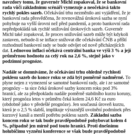
navzdory tomu, že guvernér Michl zopakoval, že se bankovní
rada vůči základnímu scénáři vymezuje a neočekává takto
rychlý pokles sazeb.
Očekávání trhu nezměnilo ani vyjádření, že je
bankovní rada přesvědčena, že rovnovážná úroková sazba se nyní
pohybuje na vyšší úrovni než před pandemií, a proto bankovní rada
nepředpokládá tak rychlé snižování úrokových sazeb. Guvernér
Michl také zopakoval, že proces snižování sazeb může být kdykoli
zastaven, nebude-li se inflace snižovat dle očekávání ČNB a příští
rozhodnutí bankovní rady se bude odvíjet od nově přicházejících
dat.
Lednovou inflaci očekává centrální banka ve výši 3 % a její
průměrnou hodnotu za celý rok na 2,6 %, stejně jako v
podzimní prognóze.
Nadále se domníváme, že očekávání trhu ohledně rychlosti
poklesu sazeb do konce roku se zdá být poměrně nadměrné.
To
plyne nejen z vymezení se samotné bankovní rady, ale i ze samotné
prognózy – ta sice čeká úrokové sazby koncem roku pod 3%
hranicí, ale za předpokladu nadále poměrně stabilního kurzu koruny,
který prognóza letos v průměru čeká kolem 24,6 Kč za euro
(obdobně jako v předešlé prognóze). Jen současná úroveň kurzu,
která je o 2,5 % slabší, implikuje výraznější uvolnění podmínek přes
kurzový kanál a menší potřebu poklesu sazeb.
Základní sazba
koncem roku se tak bude pravděpodobně pohybovat kolem 4
%, případně jen mírně pod touto hranicí. Proti dnešnímu
holubičímu vyznění konference se však bude pravděpodobně