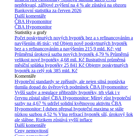
nepřekvapí, zářijové zvýšení na 4 % ale zůstává na obzoru
Bankovní statistika za červen 2026
Další komentáře
ČBA Hypomonitor
ČBA Hypomonitor
Statistiky a grafy
Počet poskytnutých nových hypoték bez a s refinancováním a
navýšením
46 tisíc; ytd
Objem nově poskytnutých hypoték
bez a s refinancováním a navýšením
215,9 mld. Kč; ytd
Průměrná úroková sazba nových hypoték
4,79 %
Průměrná
velikost nové hypotéky
4,68 mil. Kč
Ilustrativní průměrná
měsíční splátka hypotéky
25 841 Kč
Objemy poskytnutých
hypoték za celý rok
385 mld. Kč
Komentáře
Hypoteční standardy se zpřísnily, ale nejen silná poptávka
tlumila dopad do úvěrových podmínek
ČBA Hypomonitor:
Vyšší sazby a regulace přibrzdily hypotéky, trh však i v
červnu zůstal silný
ČBA Hypomonitor: Mírný růst hypoteční
sazby na 4,67 % udržel solidní květnovou aktivitu
ČBA
Hypomonitor: I duben přepsal hypoteční maxima se stále
nízkou sazbou 4,52 %
Vlna refixací hypoték sílí, úrokový šok
ale slábne. Rizikem zůstává vyšší inflace
Další komentáře
Ceny nemovitostí