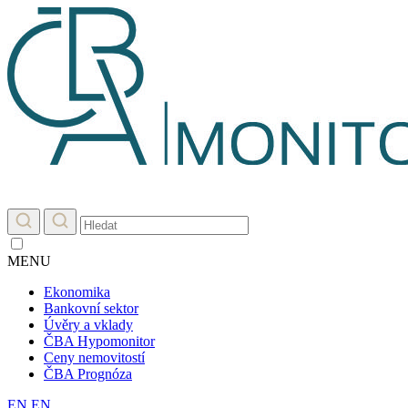
MENU
Ekonomika
Bankovní sektor
Úvěry a vklady
ČBA Hypomonitor
Ceny nemovitostí
ČBA Prognóza
EN
EN