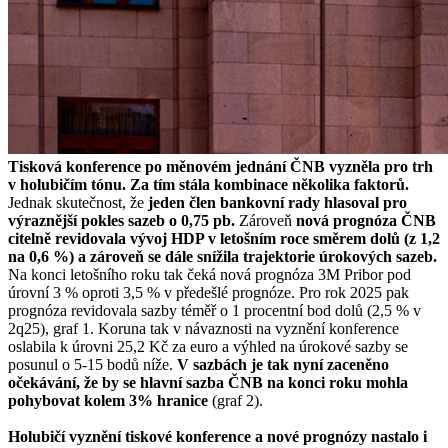
Tisková konference po měnovém jednání ČNB vyzněla pro trh
v holubičím tónu. Za tím stála kombinace několika faktorů.
Jednak skutečnost, že
jeden člen bankovní rady hlasoval pro
výraznější pokles sazeb o 0,75 pb.
Zároveň
nová prognóza ČNB
citelně revidovala vývoj HDP v letošním roce směrem dolů (z 1,2
na 0,6 %) a zároveň se dále snížila trajektorie úrokových sazeb.
Na konci letošního roku tak čeká nová prognóza 3M Pribor pod
úrovní 3 % oproti 3,5 % v předešlé prognóze. Pro rok 2025 pak
prognóza revidovala sazby téměř o 1 procentní bod dolů (2,5 % v
2q25), graf 1. Koruna tak v návaznosti na vyznění konference
oslabila k úrovni 25,2 Kč za euro a výhled na úrokové sazby se
posunul o 5-15 bodů níže.
V sazbách je tak nyní zaceněno
očekávání, že by se hlavní sazba ČNB na konci roku mohla
pohybovat kolem 3% hranice
(graf 2).
Holubičí vyznění tiskové konference a nové prognózy nastalo i