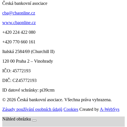
Česká bankovní asociace
cba@cbaonline.cz
www.cbaonline.cz
+420 224 422 080
+420 770 660 161
Italská 2584/69 (Churchill II)
120 00
Praha 2 – Vinohrady
IČO:
45772193
DIČ:
CZ45772193
ID datové schránky: pi39crm
© 2026 Česká bankovní asociace. Všechna práva vyhrazena.
Zásady používání osobních údajů
Cookies
Created by
A-WebSys
Náhled obrázku