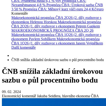
ČBA: Průměrná mzda
6,1 % yoy
Prognóza ČBA:
Nezaměstnanost
4,8 %
Prognóza ČBA: Úroková sazba ČNB
3,50 %
Prognóza ČBA: Měnový kurz vůči euru
24,4 Kč/euro
Komentáře
Makroekonomická prognóza ČBA 2Q26 (2. díl): rozhovor s
ekonomkou Helenou Horskou
Makroekonomická prognóza
ČBA 2Q26 (1. díl): rozhovor s ekonomem Petrem Gapkem
MAKROEKONOMICKÁ PROGNÓZA ČBA 2Q 26
Makroekonomická prognóza ČBA 1Q26 (2. díl): rozhovor s
ekonomem Pavlem Sobíškem
Makroekonomická prognóza
ČBA 1Q26 (1. díl): rozhovor s ekonomem Janem Vejmělkem
Další komentáře
ČNB snížila základní úrokovou sazbu o půl procentního bodu
ČNB snížila základní úrokovou
sazbu o půl procentního bodu
09. 02. 2024
Ekonomický komentář Jakuba Seidlera, hlavního ekonoma ČBA