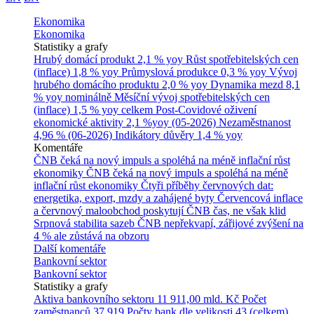
Ekonomika
Ekonomika
Statistiky a grafy
Hrubý domácí produkt
2,1 % yoy
Růst spotřebitelských cen
(inflace)
1,8 % yoy
Průmyslová produkce
0,3 % yoy
Vývoj
hrubého domácího produktu
2,0 % yoy
Dynamika mezd
8,1
% yoy nominálně
Měsíční vývoj spotřebitelských cen
(inflace)
1,5 % yoy celkem
Post-Covidové oživení
ekonomické aktivity
2,1 %yoy (05-2026)
Nezaměstnanost
4,96 % (06-2026)
Indikátory důvěry
1,4 % yoy
Komentáře
ČNB čeká na nový impuls a spoléhá na méně inflační růst
ekonomiky
ČNB čeká na nový impuls a spoléhá na méně
inflační růst ekonomiky
Čtyři příběhy červnových dat:
energetika, export, mzdy a zahájené byty
Červencová inflace
a červnový maloobchod poskytují ČNB čas, ne však klid
Srpnová stabilita sazeb ČNB nepřekvapí, zářijové zvýšení na
4 % ale zůstává na obzoru
Další komentáře
Bankovní sektor
Bankovní sektor
Statistiky a grafy
Aktiva bankovního sektoru
11 911,00 mld. Kč
Počet
zaměstnanců
37 919
Počty bank dle velikosti
43 (celkem)