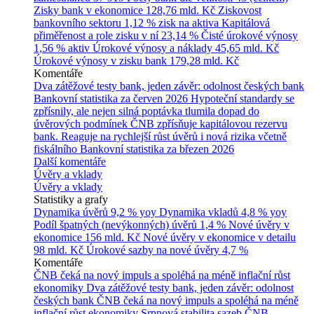
Zisky bank v ekonomice
128,76 mld. Kč
Ziskovost
bankovního sektoru
1,12 % zisk na aktiva
Kapitálová
přiměřenost a role zisku v ní
23,14 %
Čisté úrokové výnosy
1,56 % aktiv
Úrokové výnosy a náklady
45,65 mld. Kč
Úrokové výnosy v zisku bank
179,28 mld. Kč
Komentáře
Dva zátěžové testy bank, jeden závěr: odolnost českých bank
Bankovní statistika za červen 2026
Hypoteční standardy se
zpřísnily, ale nejen silná poptávka tlumila dopad do
úvěrových podmínek
ČNB zpřísňuje kapitálovou rezervu
bank. Reaguje na rychlejší růst úvěrů i nová rizika včetně
fiskálního
Bankovní statistika za březen 2026
Další komentáře
Úvěry a vklady
Úvěry a vklady
Statistiky a grafy
Dynamika úvěrů
9,2 % yoy
Dynamika vkladů
4,8 % yoy
Podíl špatných (nevýkonných) úvěrů
1,4 %
Nové úvěry v
ekonomice
156 mld. Kč
Nové úvěry v ekonomice v detailu
98 mld. Kč
Úrokové sazby na nové úvěry
4,7 %
Komentáře
ČNB čeká na nový impuls a spoléhá na méně inflační růst
ekonomiky
Dva zátěžové testy bank, jeden závěr: odolnost
českých bank
ČNB čeká na nový impuls a spoléhá na méně
inflační růst ekonomiky
Srpnová stabilita sazeb ČNB