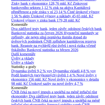
Zisky bank v ekonomice
128,76 mld. Kč
Ziskovost
bankovního sektoru
1,12 % zisk na aktiva
Kapitálová
přiměřenost a role zisku v ní
23,14 %
Čisté úrokové výnosy
1,56 % aktiv
Úrokové výnosy a náklady
45,65 mld. Kč
Úrokové výnosy v zisku bank
179,28 mld. Kč
Komentáře
Dva zátěžové testy bank, jeden závěr: odolnost českých bank
Bankovní statistika za červen 2026
Hypoteční standardy se
zpřísnily, ale nejen silná poptávka tlumila dopad do
úvěrových podmínek
ČNB zpřísňuje kapitálovou rezervu
bank. Reaguje na rychlejší růst úvěrů i nová rizika včetně
fiskálního
Bankovní statistika za březen 2026
Další komentáře
Úvěry a vklady
Úvěry a vklady
Statistiky a grafy
Dynamika úvěrů
9,2 % yoy
Dynamika vkladů
4,8 % yoy
Podíl špatných (nevýkonných) úvěrů
1,4 %
Nové úvěry v
ekonomice
156 mld. Kč
Nové úvěry v ekonomice v detailu
98 mld. Kč
Úrokové sazby na nové úvěry
4,7 %
Komentáře
ČNB čeká na nový impuls a spoléhá na méně inflační růst
ekonomiky
Dva zátěžové testy bank, jeden závěr: odolnost
českých bank
ČNB čeká na nový impuls a spoléhá na méně
inflační růst ekonomiky
Srpnová stabilita sazeb ČNB