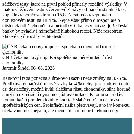
zátěžové testy, které na první pohled přinesly rozdílné výsledky. V
makrozátěžovém testu z červnové Zprávy o finanční stabilitě klesá
kapitálový poměr sektoru na 15,8 %, zatímco v srpnovém
dohledovém testu na 18,4 %. Nejde však přímo o rozpor, ale o
důsledek odlišného účelu a metodiky. Oba testy potvrzují, že české
banky by zvládly i mimořádně hlubokou recesi. Níže rozebírám
klíčové čtyři rozdíly těchto testů.
ČNB čeká na nový impuls a spoléhá na méně inflační růst
ekonomiky
Jaromír Šindel
06. 08. 2026
Bankovní rada ponechala úrokovou sazbu beze změny na 3,75 %.
Predikovaný nárůst úrokové sazby ke 4 % nebyl pro bankovní radu
asi dostatečný, možná kvůli slabšímu růstu ekonomiky, silné koruně
a nižší meziměsíční dynamice jádrové inflace. K tomu se přidává
komunikační problém kvůli v podstatě slabému růstu celkových
spotřebitelských cen. Proinflační rizika přetrvávají, a to i v kontextu
očekávaného silnějšího, ale méně inflačního růstu ekonomiky.