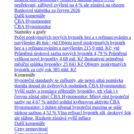
nepřekvapí, zářijové zvýšení na 4 % ale zůstává na obzoru
Bankovní statistika za červen 2026
Další komentáře
ČBA Hypomonitor
ČBA Hypomonitor
Statistiky a grafy
Počet poskytnutých nových hypoték bez a s refinancováním a
navýšením
46 tisíc; ytd
Objem nově poskytnutých hypoték
bez a s refinancováním a navýšením
215,9 mld. Kč; ytd
Průměrná úroková sazba nových hypoték
4,79 %
Průměrná
velikost nové hypotéky
4,68 mil. Kč
Ilustrativní průměrná
měsíční splátka hypotéky
25 841 Kč
Objemy poskytnutých
hypoték za celý rok
385 mld. Kč
Komentáře
Hypoteční standardy se zpřísnily, ale nejen silná poptávka
tlumila dopad do úvěrových podmínek
ČBA Hypomonitor:
Vyšší sazby a regulace přibrzdily hypotéky, trh však i v
červnu zůstal silný
ČBA Hypomonitor: Mírný růst hypoteční
sazby na 4,67 % udržel solidní květnovou aktivitu
ČBA
Hypomonitor: I duben přepsal hypoteční maxima se stále
nízkou sazbou 4,52 %
Vlna refixací hypoték sílí, úrokový šok
ale slábne. Rizikem zůstává vyšší inflace
Další komentáře
Ceny nemovitostí