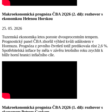
Makroekonomická prognóza ČBA 2Q26 (2. díl): rozhovor s
ekonomkou Helenou Horskou
25. 05. 2026
Tuzemská ekonomika letos poroste dvouprocentním tempem.
Prognostický panel ČBA zhoršil výhled kvůli událostem v
Hormuzu. Prognóza z prvního čtvrtletí totiž predikovala růst 2,6 %.
Spotřebitelská inflace by měla v závěru letošního roku zrychlit k
blíže horní hranici inflačního cíle.
Makroekonomická prognóza ČBA 2Q26 (1. díl): rozhovor s
ekonomem Petrem Gapkem