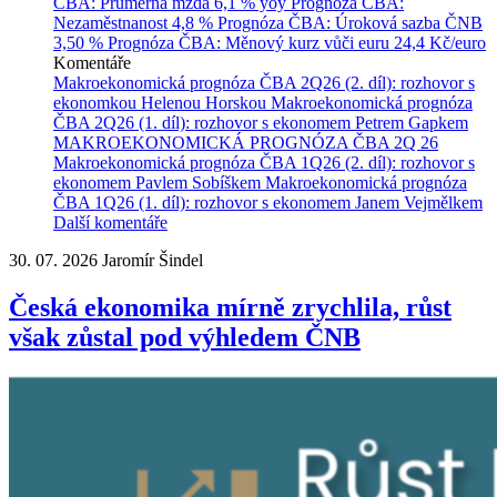
ČBA: Průměrná mzda
6,1 % yoy
Prognóza ČBA:
Nezaměstnanost
4,8 %
Prognóza ČBA: Úroková sazba ČNB
3,50 %
Prognóza ČBA: Měnový kurz vůči euru
24,4 Kč/euro
Komentáře
Makroekonomická prognóza ČBA 2Q26 (2. díl): rozhovor s
ekonomkou Helenou Horskou
Makroekonomická prognóza
ČBA 2Q26 (1. díl): rozhovor s ekonomem Petrem Gapkem
MAKROEKONOMICKÁ PROGNÓZA ČBA 2Q 26
Makroekonomická prognóza ČBA 1Q26 (2. díl): rozhovor s
ekonomem Pavlem Sobíškem
Makroekonomická prognóza
ČBA 1Q26 (1. díl): rozhovor s ekonomem Janem Vejmělkem
Další komentáře
30. 07. 2026
Jaromír Šindel
Česká ekonomika mírně zrychlila, růst
však zůstal pod výhledem ČNB