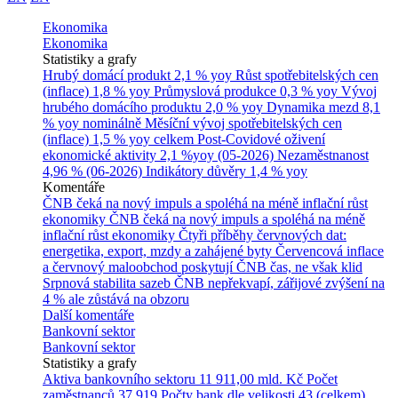
Ekonomika
Ekonomika
Statistiky a grafy
Hrubý domácí produkt
2,1 % yoy
Růst spotřebitelských cen
(inflace)
1,8 % yoy
Průmyslová produkce
0,3 % yoy
Vývoj
hrubého domácího produktu
2,0 % yoy
Dynamika mezd
8,1
% yoy nominálně
Měsíční vývoj spotřebitelských cen
(inflace)
1,5 % yoy celkem
Post-Covidové oživení
ekonomické aktivity
2,1 %yoy (05-2026)
Nezaměstnanost
4,96 % (06-2026)
Indikátory důvěry
1,4 % yoy
Komentáře
ČNB čeká na nový impuls a spoléhá na méně inflační růst
ekonomiky
ČNB čeká na nový impuls a spoléhá na méně
inflační růst ekonomiky
Čtyři příběhy červnových dat:
energetika, export, mzdy a zahájené byty
Červencová inflace
a červnový maloobchod poskytují ČNB čas, ne však klid
Srpnová stabilita sazeb ČNB nepřekvapí, zářijové zvýšení na
4 % ale zůstává na obzoru
Další komentáře
Bankovní sektor
Bankovní sektor
Statistiky a grafy
Aktiva bankovního sektoru
11 911,00 mld. Kč
Počet
zaměstnanců
37 919
Počty bank dle velikosti
43 (celkem)