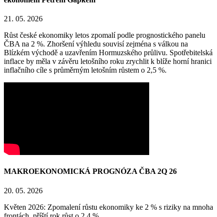
21. 05. 2026
Růst české ekonomiky letos zpomalí podle prognostického panelu
ČBA na 2 %. Zhoršení výhledu souvisí zejména s válkou na
Blízkém východě a uzavřením Hormuzského průlivu. Spotřebitelská
inflace by měla v závěru letošního roku zrychlit k blíže horní hranici
inflačního cíle s průměrným letošním růstem o 2,5 %.
MAKROEKONOMICKÁ PROGNÓZA ČBA 2Q 26
20. 05. 2026
Květen 2026: Zpomalení růstu ekonomiky ke 2 % s riziky na mnoha
frontách, příští rok růst o 2,4 %