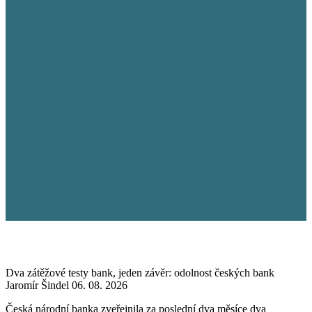
Dva zátěžové testy bank, jeden závěr: odolnost českých bank
Jaromír Šindel
06. 08. 2026
Česká národní banka zveřejnila za poslední dva měsíce dva