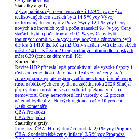
Ceny nemovitostí
Statistiky a grafy
Vývoj nabídkových cen nemovitostí
12,9 % yoy
Vývoj
realizovaných cen starších bytů
14,5 % yoy
Vývoj
realizovaných cen bytů v Praze, %yoy
12,1 % yoy
Ceny
nových a zánovních bytů a počet transakcí
9,4 % yoy
Ceny
starších bytů a počet transakcí
9,2 % yoy
Ceny bytů a
rodinných domů
4,7 % yoy
Ceny nových a zánovních bytů
dle krajů
141,0 tis. Kč za m2
Ceny starších bytů dle krajských
měst
77,4 tis. Kč za m2
Ceny rodinných domů dle krajských
měst
6,39 (cena za dům v mil. Kč)
Komentáře
Revize HDP přinesla lepší produktivitu, ale vysoké úspory i
růst cen nemovitostí přetrvávají
Realizované ceny bytů
zdražují pomaleji, ale regiony zatím neochlazují
Silné tempo
růstu nabídkových cen bytů i na začátku roku 2026
Silnější
příjmy domácností po šesti čtvrtletích překonaly růst cen
nemovitostí
Ceny nemovitostí loni vzrostly o 12 procent,
nájemní bydlení v některých regionech až o 10 procent
Další komentáře
ČBA Prognóza
ČBA Prognóza
Statistiky a grafy
Prognóza ČBA: Hrubý domácí produkt
2,0 % yoy
Prognóza
ČBA: Spotřebitelské ceny (inflace)
2,5 % yoy
Prognóza