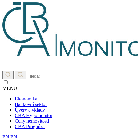
MENU
Ekonomika
Bankovní sektor
Úvěry a vklady
ČBA Hypomonitor
Ceny nemovitostí
ČBA Prognóza
EN
EN