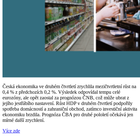
Česká ekonomika ve druhém čtvrtletí zrychlila mezičtvrtletní růst na
0,4 % z předchozích 0,2 %. Výsledek odpovídal tempu celé
eurozóny, ale opět zaostal za prognózou ČNB, což může ubrat z
jejího jestřábího nastavení. Růst HDP v druhém čtvrtletí podpořily
spotřeba domácností a zahraniční obchod, zatímco investiční aktivita
ekonomiku brzdila. Prognóza ČBA pro druhé pololetí očekává jen
mírné další zrychlení.
Více zde