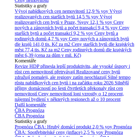
Ceny nemovitostí
Statistiky a grafy
Vývoj nabídkových cen nemovitostí
12,9 % yoy
Vývoj
realizovaných cen starších bytů
14,5 % yoy
Vývoj
realizovaných cen bytů v Praze, %yoy
12,1 % yoy
Ceny
nových a zánovních bytů a počet transakcí
9,4 % yoy
Ceny
starších bytů a počet transakcí
9,2 % yoy
Ceny bytů a
rodinných domů
4,7 % yoy
Ceny nových a zánovních bytů
dle krajů
141,0 tis. Kč za m2
Ceny starších bytů dle krajských
měst
77,4 tis. Kč za m2
Ceny rodinných domů dle krajských
měst
6,39 (cena za dům v mil. Kč)
Komentáře
Revize HDP přinesla lepší produktivitu, ale vysoké úspory i
růst cen nemovitostí přetrvávají
Realizované ceny bytů
zdražují pomaleji, ale regiony zatím neochlazují
Silné tempo
růstu nabídkových cen bytů i na začátku roku 2026
Silnější
příjmy domácností po šesti čtvrtletích překonaly růst cen
nemovitostí
Ceny nemovitostí loni vzrostly o 12 procent,
nájemní bydlení v některých regionech až o 10 procent
Další komentáře
ČBA Prognóza
ČBA Prognóza
Statistiky a grafy
Prognóza ČBA: Hrubý domácí produkt
2,0 % yoy
Prognóza
ČBA: Spotřebitelské ceny (inflace)
2,5 % yoy
Prognóza