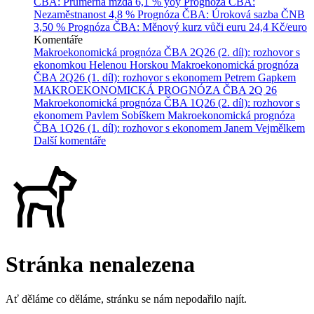
ČBA: Průměrná mzda
6,1 % yoy
Prognóza ČBA:
Nezaměstnanost
4,8 %
Prognóza ČBA: Úroková sazba ČNB
3,50 %
Prognóza ČBA: Měnový kurz vůči euru
24,4 Kč/euro
Komentáře
Makroekonomická prognóza ČBA 2Q26 (2. díl): rozhovor s
ekonomkou Helenou Horskou
Makroekonomická prognóza
ČBA 2Q26 (1. díl): rozhovor s ekonomem Petrem Gapkem
MAKROEKONOMICKÁ PROGNÓZA ČBA 2Q 26
Makroekonomická prognóza ČBA 1Q26 (2. díl): rozhovor s
ekonomem Pavlem Sobíškem
Makroekonomická prognóza
ČBA 1Q26 (1. díl): rozhovor s ekonomem Janem Vejmělkem
Další komentáře
Stránka nenalezena
Ať děláme co děláme, stránku se nám nepodařilo najít.