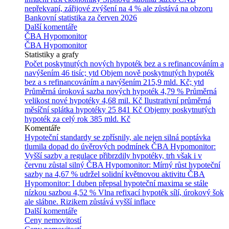
nepřekvapí, zářijové zvýšení na 4 % ale zůstává na obzoru
Bankovní statistika za červen 2026
Další komentáře
ČBA Hypomonitor
ČBA Hypomonitor
Statistiky a grafy
Počet poskytnutých nových hypoték bez a s refinancováním a
navýšením
46 tisíc; ytd
Objem nově poskytnutých hypoték
bez a s refinancováním a navýšením
215,9 mld. Kč; ytd
Průměrná úroková sazba nových hypoték
4,79 %
Průměrná
velikost nové hypotéky
4,68 mil. Kč
Ilustrativní průměrná
měsíční splátka hypotéky
25 841 Kč
Objemy poskytnutých
hypoték za celý rok
385 mld. Kč
Komentáře
Hypoteční standardy se zpřísnily, ale nejen silná poptávka
tlumila dopad do úvěrových podmínek
ČBA Hypomonitor:
Vyšší sazby a regulace přibrzdily hypotéky, trh však i v
červnu zůstal silný
ČBA Hypomonitor: Mírný růst hypoteční
sazby na 4,67 % udržel solidní květnovou aktivitu
ČBA
Hypomonitor: I duben přepsal hypoteční maxima se stále
nízkou sazbou 4,52 %
Vlna refixací hypoték sílí, úrokový šok
ale slábne. Rizikem zůstává vyšší inflace
Další komentáře
Ceny nemovitostí