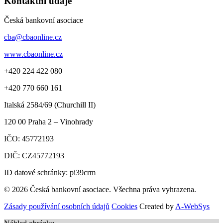
Kontaktní údaje
Česká bankovní asociace
cba@cbaonline.cz
www.cbaonline.cz
+420 224 422 080
+420 770 660 161
Italská 2584/69 (Churchill II)
120 00
Praha 2 – Vinohrady
IČO:
45772193
DIČ:
CZ45772193
ID datové schránky: pi39crm
© 2026 Česká bankovní asociace. Všechna práva vyhrazena.
Zásady používání osobních údajů
Cookies
Created by
A-WebSys