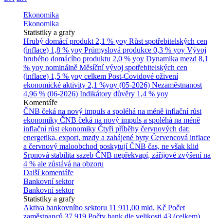
Ekonomika
Ekonomika
Statistiky a grafy
Hrubý domácí produkt
2,1 % yoy
Růst spotřebitelských cen
(inflace)
1,8 % yoy
Průmyslová produkce
0,3 % yoy
Vývoj
hrubého domácího produktu
2,0 % yoy
Dynamika mezd
8,1
% yoy nominálně
Měsíční vývoj spotřebitelských cen
(inflace)
1,5 % yoy celkem
Post-Covidové oživení
ekonomické aktivity
2,1 %yoy (05-2026)
Nezaměstnanost
4,96 % (06-2026)
Indikátory důvěry
1,4 % yoy
Komentáře
ČNB čeká na nový impuls a spoléhá na méně inflační růst
ekonomiky
ČNB čeká na nový impuls a spoléhá na méně
inflační růst ekonomiky
Čtyři příběhy červnových dat:
energetika, export, mzdy a zahájené byty
Červencová inflace
a červnový maloobchod poskytují ČNB čas, ne však klid
Srpnová stabilita sazeb ČNB nepřekvapí, zářijové zvýšení na
4 % ale zůstává na obzoru
Další komentáře
Bankovní sektor
Bankovní sektor
Statistiky a grafy
Aktiva bankovního sektoru
11 911,00 mld. Kč
Počet
zaměstnanců
37 919
Počty bank dle velikosti
43 (celkem)