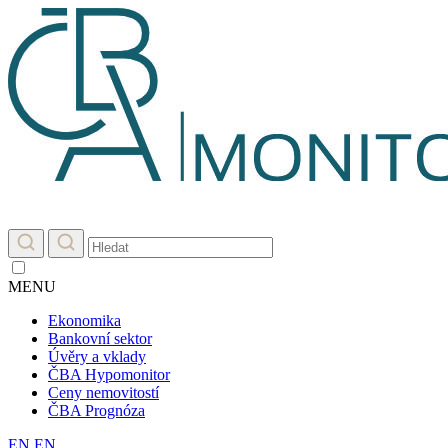
MENU
Ekonomika
Bankovní sektor
Úvěry a vklady
ČBA Hypomonitor
Ceny nemovitostí
ČBA Prognóza
EN
EN