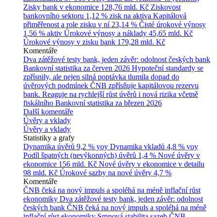
Zisky bank v ekonomice
128,76 mld. Kč
Ziskovost
bankovního sektoru
1,12 % zisk na aktiva
Kapitálová
přiměřenost a role zisku v ní
23,14 %
Čisté úrokové výnosy
1,56 % aktiv
Úrokové výnosy a náklady
45,65 mld. Kč
Úrokové výnosy v zisku bank
179,28 mld. Kč
Komentáře
Dva zátěžové testy bank, jeden závěr: odolnost českých bank
Bankovní statistika za červen 2026
Hypoteční standardy se
zpřísnily, ale nejen silná poptávka tlumila dopad do
úvěrových podmínek
ČNB zpřísňuje kapitálovou rezervu
bank. Reaguje na rychlejší růst úvěrů i nová rizika včetně
fiskálního
Bankovní statistika za březen 2026
Další komentáře
Úvěry a vklady
Úvěry a vklady
Statistiky a grafy
Dynamika úvěrů
9,2 % yoy
Dynamika vkladů
4,8 % yoy
Podíl špatných (nevýkonných) úvěrů
1,4 %
Nové úvěry v
ekonomice
156 mld. Kč
Nové úvěry v ekonomice v detailu
98 mld. Kč
Úrokové sazby na nové úvěry
4,7 %
Komentáře
ČNB čeká na nový impuls a spoléhá na méně inflační růst
ekonomiky
Dva zátěžové testy bank, jeden závěr: odolnost
českých bank
ČNB čeká na nový impuls a spoléhá na méně
inflační růst ekonomiky
Srpnová stabilita sazeb ČNB