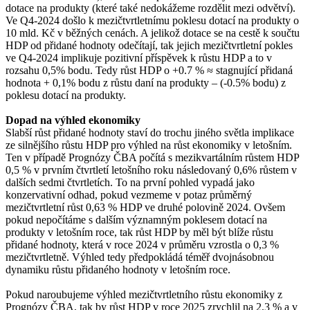
dotace na produkty (které také nedokážeme rozdělit mezi odvětví).
Ve Q4-2024 došlo k mezičtvrtletnímu poklesu dotací na produkty o
10 mld. Kč v běžných cenách. A jelikož dotace se na cestě k součtu
HDP od přidané hodnoty odečítají, tak jejich mezičtvrtletní pokles
ve Q4-2024 implikuje pozitivní příspěvek k růstu HDP a to v
rozsahu 0,5% bodu. Tedy růst HDP o +0.7 % ≈ stagnující přidaná
hodnota + 0,1% bodu z růstu daní na produkty – (-0.5% bodu) z
poklesu dotací na produkty.
Dopad na výhled ekonomiky
Slabší růst přidané hodnoty staví do trochu jiného světla implikace
ze silnějšího růstu HDP pro výhled na růst ekonomiky v letošním.
Ten v případě Prognózy ČBA počítá s mezikvartálním růstem HDP
0,5 % v prvním čtvrtletí letošního roku následovaný 0,6% růstem v
dalších sedmi čtvrtletích. To na první pohled vypadá jako
konzervativní odhad, pokud vezmeme v potaz průměrný
mezičtvrtletní růst 0,63 % HDP ve druhé polovině 2024. Ovšem
pokud nepočítáme s dalším významným poklesem dotací na
produkty v letošním roce, tak růst HDP by měl být blíže růstu
přidané hodnoty, která v roce 2024 v průměru vzrostla o 0,3 %
mezičtvrtletně. Výhled tedy předpokládá téměř dvojnásobnou
dynamiku růstu přidaného hodnoty v letošním roce.
Pokud naroubujeme výhled mezičtvrtletního růstu ekonomiky z
Prognózy ČBA, tak by růst HDP v roce 2025 zrychlil na 2,3 % a v