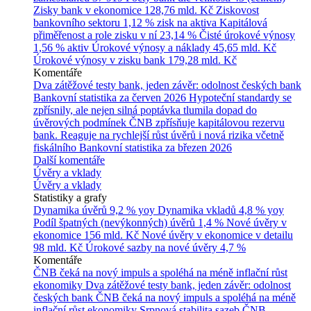
Zisky bank v ekonomice
128,76 mld. Kč
Ziskovost
bankovního sektoru
1,12 % zisk na aktiva
Kapitálová
přiměřenost a role zisku v ní
23,14 %
Čisté úrokové výnosy
1,56 % aktiv
Úrokové výnosy a náklady
45,65 mld. Kč
Úrokové výnosy v zisku bank
179,28 mld. Kč
Komentáře
Dva zátěžové testy bank, jeden závěr: odolnost českých bank
Bankovní statistika za červen 2026
Hypoteční standardy se
zpřísnily, ale nejen silná poptávka tlumila dopad do
úvěrových podmínek
ČNB zpřísňuje kapitálovou rezervu
bank. Reaguje na rychlejší růst úvěrů i nová rizika včetně
fiskálního
Bankovní statistika za březen 2026
Další komentáře
Úvěry a vklady
Úvěry a vklady
Statistiky a grafy
Dynamika úvěrů
9,2 % yoy
Dynamika vkladů
4,8 % yoy
Podíl špatných (nevýkonných) úvěrů
1,4 %
Nové úvěry v
ekonomice
156 mld. Kč
Nové úvěry v ekonomice v detailu
98 mld. Kč
Úrokové sazby na nové úvěry
4,7 %
Komentáře
ČNB čeká na nový impuls a spoléhá na méně inflační růst
ekonomiky
Dva zátěžové testy bank, jeden závěr: odolnost
českých bank
ČNB čeká na nový impuls a spoléhá na méně
inflační růst ekonomiky
Srpnová stabilita sazeb ČNB