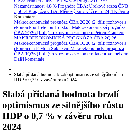
ČBA: Průměrná mzda
6,1 % yoy
Prognóza ČBA:
Nezaměstnanost
4,8 %
Prognóza ČBA: Úroková sazba ČNB
3,50 %
Prognóza ČBA: Měnový kurz vůči euru
24,4 Kč/euro
Komentáře
Makroekonomická prognóza ČBA 2Q26 (2. díl): rozhovor s
ekonomkou Helenou Horskou
Makroekonomická prognóza
ČBA 2Q26 (1. díl): rozhovor s ekonomem Petrem Gapkem
MAKROEKONOMICKÁ PROGNÓZA ČBA 2Q 26
Makroekonomická prognóza ČBA 1Q26 (2. díl): rozhovor s
ekonomem Pavlem Sobíškem
Makroekonomická prognóza
ČBA 1Q26 (1. díl): rozhovor s ekonomem Janem Vejmělkem
Další komentáře
Slabá přidaná hodnota brzdí optimismus ze silnějšího růstu
HDP o 0,7 % v závěru roku 2024
Slabá přidaná hodnota brzdí
optimismus ze silnějšího růstu
HDP o 0,7 % v závěru roku
2024