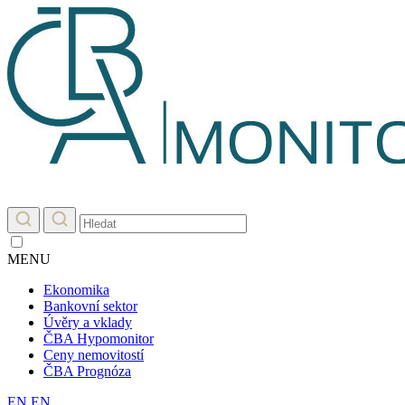
MENU
Ekonomika
Bankovní sektor
Úvěry a vklady
ČBA Hypomonitor
Ceny nemovitostí
ČBA Prognóza
EN
EN