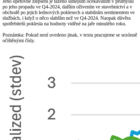
Jeho opětovné zlepšení je taženo silnějším očekáváním v průmyslu
po jeho propadu ve Q4-2024, dalším oživením ve stavebnictví a v
obchodě po jejich lednových poklesech a stabilním sentimentem ve
službách, i když o něco slabším než ve Q4-2024. Naopak důvěra
spotřebitelů poklesla na hodnoty viděné na jaře minulého roku.
Poznámka: Pokud není uvedeno jinak, v textu pracujeme se sezónně
očištěnými čísly.