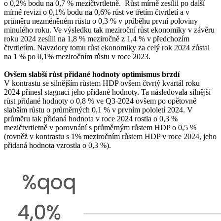
o 0,2% bodu na 0,7 % mezičtvrtletně. Růst mírně zesílil po další
mírné revizi o 0,1% bodu na 0,6% růst ve třetím čtvrtletí a v
průměru nezměněném růstu o 0,3 % v průběhu první poloviny
minulého roku. Ve výsledku tak meziroční růst ekonomiky v závěru
roku 2024 zesílil na 1,8 % meziročně z 1,4 % v předchozím
čtvrtletím. Navzdory tomu růst ekonomiky za celý rok 2024 zůstal
na 1 % po 0,1% meziročním růstu v roce 2023.
Ovšem slabší růst přidané hodnoty optimismus brzdí
V kontrastu se silnějším růstem HDP ovšem čtvrtý kvartál roku
2024 přinesl stagnaci jeho přidané hodnoty. Ta následovala silnější
růst přidané hodnoty o 0,8 % ve Q3-2024 ovšem po opětovně
slabším růstu o průměrných 0,1 % v prvním pololetí 2024. V
průměru tak přidaná hodnota v roce 2024 rostla o 0,3 %
mezičtvrtletně v porovnání s průměrným růstem HDP o 0,5 %
(rovněž v kontrastu s 1% meziročním růstem HDP v roce 2024, jeho
přidaná hodnota vzrostla o 0,3 %).