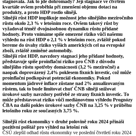
stagnovala. Jak to jde dohromady? Její stagnace ve čtvrtém
kvartále ovšem proběhla při zmenšení objemu dotací na
produkty, a proto HDP rostlo silněji.
Silnější růst HDP implikuje možnost jeho silnějšího meziročního
růstu okolo 2,3 % v letošním roce. Ovšem takový růst by
vyžadoval téměř dvojnásobnou dynamiku růstu přidané
hodnoty. Proto vnímáme spíše omezené riziko vůči našemu
výhledu na růst HDP o 2,1 % v letošním roce, zvláště pokud
bereme do úvahy riziko vyšších amerických cel na evropské
zboží, zvláště zmíněné automobily.
Silnější růst HDP, navzdory stagnaci jeho přidané hodnoty,
představuje spíše proinflační riziko pro ČNB z důvodu
silnějšího růstu spotřeby domácností (3,2 % meziročně) a
naopak doprovázený 2,4% poklesem fixních investic, což může
proinflační podkopávat potenciál ekonomiky. Pokud
momentum jádrové inflace zůstane nad 2% anualizovaným
růstem, tak to bude limitovat chuť ČNB silněji snižovat
úrokové sazby navzdory potřebě ze strany fixních investic. To
může představovat riziko vůči mediánovému výhledu Prognózy
ČBA na další pokles úrokové sazby ČNB na 3,25 % v průběhu
letošního roku ze současných 3,75 %.
Silnější růst ekonomiky v druhé polovině roku 2024 přináší
pozitivní polštář pro výhled na letošní rok
ČSÚ zlepšil odhad růstu ekonomiky ve poslední čtvrtletí roku 2024