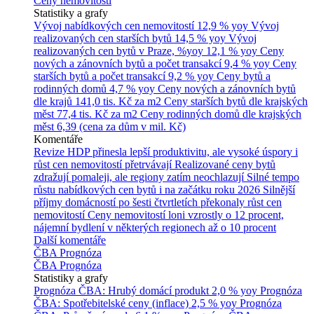
Ceny nemovitostí
Statistiky a grafy
Vývoj nabídkových cen nemovitostí
12,9 % yoy
Vývoj
realizovaných cen starších bytů
14,5 % yoy
Vývoj
realizovaných cen bytů v Praze, %yoy
12,1 % yoy
Ceny
nových a zánovních bytů a počet transakcí
9,4 % yoy
Ceny
starších bytů a počet transakcí
9,2 % yoy
Ceny bytů a
rodinných domů
4,7 % yoy
Ceny nových a zánovních bytů
dle krajů
141,0 tis. Kč za m2
Ceny starších bytů dle krajských
měst
77,4 tis. Kč za m2
Ceny rodinných domů dle krajských
měst
6,39 (cena za dům v mil. Kč)
Komentáře
Revize HDP přinesla lepší produktivitu, ale vysoké úspory i
růst cen nemovitostí přetrvávají
Realizované ceny bytů
zdražují pomaleji, ale regiony zatím neochlazují
Silné tempo
růstu nabídkových cen bytů i na začátku roku 2026
Silnější
příjmy domácností po šesti čtvrtletích překonaly růst cen
nemovitostí
Ceny nemovitostí loni vzrostly o 12 procent,
nájemní bydlení v některých regionech až o 10 procent
Další komentáře
ČBA Prognóza
ČBA Prognóza
Statistiky a grafy
Prognóza ČBA: Hrubý domácí produkt
2,0 % yoy
Prognóza
ČBA: Spotřebitelské ceny (inflace)
2,5 % yoy
Prognóza