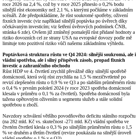
roce 2026 na 2,4 %, což by v roce 2025 přineslo o 0,2% bodu
silnější růst ekonomiky než 2,1 %, s kterými počítáme v základním
scénáři. Zde předpokládáme, že růst soukromé spotřeby, oživení
fixních investic (viz například silnější poptávka po úvěrech díky
očekávaným investicím; viz šetření úvěrových podmínek ČNB,
stránka 6 zde). Ovšem již zmíněný pomalejší růst přidané hodnoty a
riziko dovozních cel ze strany USA na evropské dovozy podle mě
limituje toto pozitivní riziko vůči našemu základnímu výhledu.
Poptávková struktura růstu ve Q4 2024: silnější soukromá, ale i
vládní spotřeba, ale i silný příspěvek zásob, propad fixních
investic a zahraničního obchodu
Růst HDP ve 4. čtvrtletí zrychlil převážně díky silnější spotřebě
domácností, která svůj růst zrychlila na 1,5 % mezičtvrtletně po
revizí zlepšeném růstu o 0,9 % ve Q3 a po slabším průměrném růstu
o 0,4 % v prvním pololetí 2024 (v roce 2023 spotřeba domácností
klesala v průměru o 0,1 % za čtvrtletí). Spotřeba domácností byla
tažena opětovným oživením u segmentu služeb a stále solidní
spotřebou u zboží.
Navzdory schválení většího povodňového deficitu státního rozpočtu
(na 282 mld. Kč vs. skutečnost -271 mld. Kč) vládní spotřeba ve
čtvrtém čtvrtletí klesla o 0,3 % po silnějším průměrném růstu o 1,5
% ve druhém a třetím čtvrtletí (revize poukázala na silnější úroveň
vládní spotřeby o 1 % v e Q3).