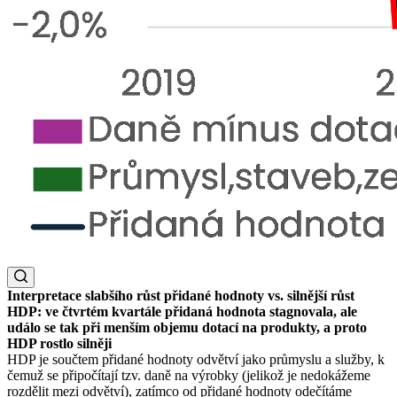
Interpretace slabšího růst přidané hodnoty vs. silnější růst
HDP: ve čtvrtém kvartále přidaná hodnota stagnovala, ale
událo se tak při menším objemu dotací na produkty, a proto
HDP rostlo silněji
HDP je součtem přidané hodnoty odvětví jako průmyslu a služby, k
čemuž se připočítají tzv. daně na výrobky (jelikož je nedokážeme
rozdělit mezi odvětví), zatímco od přidané hodnoty odečítáme