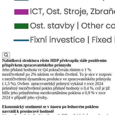
Nabídková struktura růstu HDP překvapila stále pozitivním
příspěvkem zpracovatelského průmyslu
Jeho přidaná hodnota ve Q4 pokračovala růstem o 1 %
mezičtvrtletně po 2% nárůstu ve třetím čtvrtletí. To je sice v rozporu
s mezičtvrtletní dynamikou produkce ve zpracovatelském průmyslu
(-1,5 %). Ovšem zpracovatelský průmysl vykázal v roce 2024
průměrný mezičtvrtletní pokles přidané hodnoty o 0,4 %, což je již
blíže jeho průměrnému mezikvartálnímu poklesu o 0,9 % v roce
2024 v případě jeho výroby.
Ekonomický sentiment se v únoru po lednovém poklesu
navrátil k prosincové hodnotě