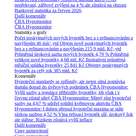
nepřekvapí, zářijové zvýšení na 4 % ale zůstává na obzoru
Bankovní statistika za červen 2026
Další komentáře
ČBA Hypomonitor
ČBA Hypomonitor
Statistiky a grafy
Počet poskytnutých nových hypoték bez a s refinancováním a
navýšením
46 tisíc; ytd
Objem nově poskytnutých hypoték
bez a s refinancováním a navýšením
215,9 mld. Kč; ytd
Průměrná úroková sazba nových hypoték
4,79 %
Průměrná
velikost nové hypotéky
4,68 mil. Kč
Ilustrativní průměrná
měsíční splátka hypotéky
25 841 Kč
Objemy poskytnutých
hypoték za celý rok
385 mld. Kč
Komentáře
Hypoteční standardy se zpřísnily, ale nejen silná poptávka
tlumila dopad do úvěrových podmínek
ČBA Hypomonitor:
Vyšší sazby a regulace přibrzdily hypotéky, trh však i v
červnu zůstal silný
ČBA Hypomonitor: Mírný růst hypoteční
sazby na 4,67 % udržel solidní květnovou aktivitu
ČBA
Hypomonitor: I duben přepsal hypoteční maxima se stále
nízkou sazbou 4,52 %
Vlna refixací hypoték sílí, úrokový šok
ale slábne. Rizikem zůstává vyšší inflace
Další komentáře
Ceny nemovitostí