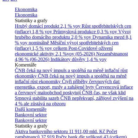
Ekonomika
Ekonomika
Statistiky a grafy
Hrubý domácí produkt
2,1 % yoy
Růst spotřebitelských cen
(inflace)
1,8 % yoy
Průmyslová produkce
0,3 % yoy
Vývoj
hrubého domácího produktu
2,0 % yoy
Dynamika mezd
8,1
% yoy nominálně
Měsíční vývoj spotřebitelských cen
(inflace)
1,5 % yoy celkem
Post-Covidové oživení
ekonomické aktivity
2,1 %yoy (05-2026)
Nezaměstnanost
4,96 % (06-2026)
Indikátory důvěry
1,4 % yoy
Komentáře
ČNB čeká na nový impuls a spoléhá na méně inflační růst
ekonomiky
ČNB čeká na nový impuls a spoléhá na méně
inflační růst ekonomiky
Čtyři příběhy červnových dat:
energetika, export, mzdy a zahájené byty
Červencová inflace
a červnový maloobchod poskytují ČNB čas, ne však klid
Srpnová stabilita sazeb ČNB nepřekvapí, zářijové zvýšení na
4 % ale zůstává na obzoru
Další komentáře
Bankovní sektor
Bankovní sektor
Statistiky a grafy
Aktiva bankovního sektoru
11 911,00 mld. Kč
Počet
zaměstnanců
37 919
Počty bank dle velikosti
43 (celkem)