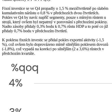
Fixní investice se ve Q4 propadly o 1,5 % mezičtvrtletně po slabém
kumulativním nárůstu o 0,8 % v předchozích dvou čtvrtletích.
Pokles ve Q4 by navíc napříč segmenty, pouze s mírným růstem u
strojů, který ovšem byl nepatrný v porovnání s přechozími poklesy.
Nadto zásoby přidaly 0,3% bodu k 0,7% růstu HDP a to poté co již
přidaly 0,7% bodu v předchozím čtvrtletí.
K poklesu fixních investic se přidal pokles exportní aktivity (-1,5
%), což ovšem bylo doprovázeno mírně silnějším poklesem dovozů
(-1,8%), což vypadá na korekci po silnějším (2 a 3,6%) růstech v
předchozím kvartále.