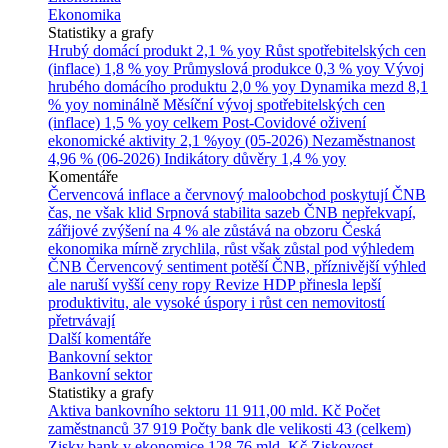
Ekonomika
Statistiky a grafy
Hrubý domácí produkt
2,1 % yoy
Růst spotřebitelských cen
(inflace)
1,8 % yoy
Průmyslová produkce
0,3 % yoy
Vývoj
hrubého domácího produktu
2,0 % yoy
Dynamika mezd
8,1
% yoy nominálně
Měsíční vývoj spotřebitelských cen
(inflace)
1,5 % yoy celkem
Post-Covidové oživení
ekonomické aktivity
2,1 %yoy (05-2026)
Nezaměstnanost
4,96 % (06-2026)
Indikátory důvěry
1,4 % yoy
Komentáře
Červencová inflace a červnový maloobchod poskytují ČNB
čas, ne však klid
Srpnová stabilita sazeb ČNB nepřekvapí,
zářijové zvýšení na 4 % ale zůstává na obzoru
Česká
ekonomika mírně zrychlila, růst však zůstal pod výhledem
ČNB
Červencový sentiment potěší ČNB, příznivější výhled
ale naruší vyšší ceny ropy
Revize HDP přinesla lepší
produktivitu, ale vysoké úspory i růst cen nemovitostí
přetrvávají
Další komentáře
Bankovní sektor
Bankovní sektor
Statistiky a grafy
Aktiva bankovního sektoru
11 911,00 mld. Kč
Počet
zaměstnanců
37 919
Počty bank dle velikosti
43 (celkem)
Zisky bank v ekonomice
128,76 mld. Kč
Ziskovost