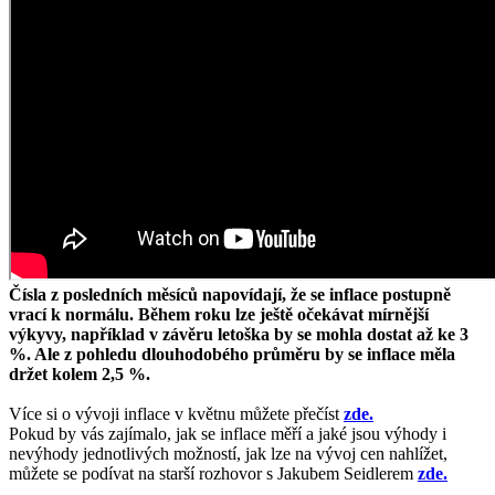
Čísla z posledních měsíců napovídají, že se inflace postupně
vrací k normálu. Během roku lze ještě očekávat mírnější
výkyvy, například v závěru letoška by se mohla dostat až ke 3
%. Ale z pohledu dlouhodobého průměru by se inflace měla
držet kolem 2,5 %.
Více si o vývoji inflace v květnu můžete přečíst
zde.
Pokud by vás zajímalo, jak se inflace měří a jaké jsou výhody i
nevýhody jednotlivých možností, jak lze na vývoj cen nahlížet,
můžete se podívat na starší rozhovor s Jakubem Seidlerem
zde.