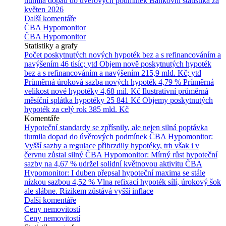
tlumila dopad do úvěrových podmínek
Bankovní statistika za
květen 2026
Další komentáře
ČBA Hypomonitor
ČBA Hypomonitor
Statistiky a grafy
Počet poskytnutých nových hypoték bez a s refinancováním a
navýšením
46 tisíc; ytd
Objem nově poskytnutých hypoték
bez a s refinancováním a navýšením
215,9 mld. Kč; ytd
Průměrná úroková sazba nových hypoték
4,79 %
Průměrná
velikost nové hypotéky
4,68 mil. Kč
Ilustrativní průměrná
měsíční splátka hypotéky
25 841 Kč
Objemy poskytnutých
hypoték za celý rok
385 mld. Kč
Komentáře
Hypoteční standardy se zpřísnily, ale nejen silná poptávka
tlumila dopad do úvěrových podmínek
ČBA Hypomonitor:
Vyšší sazby a regulace přibrzdily hypotéky, trh však i v
červnu zůstal silný
ČBA Hypomonitor: Mírný růst hypoteční
sazby na 4,67 % udržel solidní květnovou aktivitu
ČBA
Hypomonitor: I duben přepsal hypoteční maxima se stále
nízkou sazbou 4,52 %
Vlna refixací hypoték sílí, úrokový šok
ale slábne. Rizikem zůstává vyšší inflace
Další komentáře
Ceny nemovitostí
Ceny nemovitostí