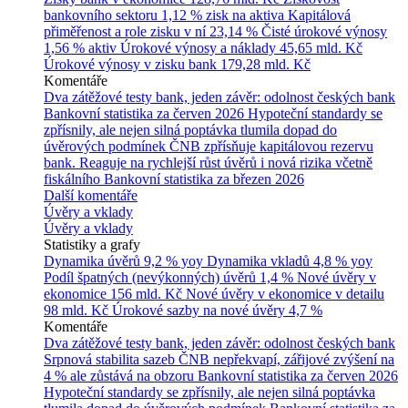
bankovního sektoru
1,12 % zisk na aktiva
Kapitálová
přiměřenost a role zisku v ní
23,14 %
Čisté úrokové výnosy
1,56 % aktiv
Úrokové výnosy a náklady
45,65 mld. Kč
Úrokové výnosy v zisku bank
179,28 mld. Kč
Komentáře
Dva zátěžové testy bank, jeden závěr: odolnost českých bank
Bankovní statistika za červen 2026
Hypoteční standardy se
zpřísnily, ale nejen silná poptávka tlumila dopad do
úvěrových podmínek
ČNB zpřísňuje kapitálovou rezervu
bank. Reaguje na rychlejší růst úvěrů i nová rizika včetně
fiskálního
Bankovní statistika za březen 2026
Další komentáře
Úvěry a vklady
Úvěry a vklady
Statistiky a grafy
Dynamika úvěrů
9,2 % yoy
Dynamika vkladů
4,8 % yoy
Podíl špatných (nevýkonných) úvěrů
1,4 %
Nové úvěry v
ekonomice
156 mld. Kč
Nové úvěry v ekonomice v detailu
98 mld. Kč
Úrokové sazby na nové úvěry
4,7 %
Komentáře
Dva zátěžové testy bank, jeden závěr: odolnost českých bank
Srpnová stabilita sazeb ČNB nepřekvapí, zářijové zvýšení na
4 % ale zůstává na obzoru
Bankovní statistika za červen 2026
Hypoteční standardy se zpřísnily, ale nejen silná poptávka