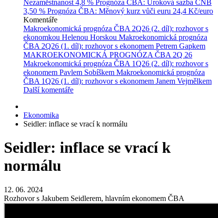
Nezaměstnanost
4,8 %
Prognóza ČBA: Úroková sazba ČNB
3,50 %
Prognóza ČBA: Měnový kurz vůči euru
24,4 Kč/euro
Komentáře
Makroekonomická prognóza ČBA 2Q26 (2. díl): rozhovor s
ekonomkou Helenou Horskou
Makroekonomická prognóza
ČBA 2Q26 (1. díl): rozhovor s ekonomem Petrem Gapkem
MAKROEKONOMICKÁ PROGNÓZA ČBA 2Q 26
Makroekonomická prognóza ČBA 1Q26 (2. díl): rozhovor s
ekonomem Pavlem Sobíškem
Makroekonomická prognóza
ČBA 1Q26 (1. díl): rozhovor s ekonomem Janem Vejmělkem
Další komentáře
Ekonomika
Seidler: inflace se vrací k normálu
Seidler: inflace se vrací k
normálu
12. 06. 2024
Rozhovor s Jakubem Seidlerem, hlavním ekonomem ČBA