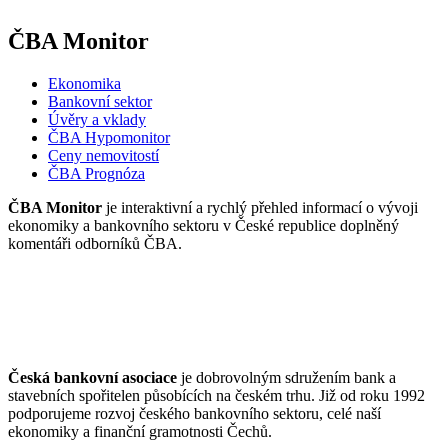
ČBA Monitor
Ekonomika
Bankovní sektor
Úvěry a vklady
ČBA Hypomonitor
Ceny nemovitostí
ČBA Prognóza
ČBA Monitor
je interaktivní a rychlý přehled informací o vývoji
ekonomiky a bankovního sektoru v České republice doplněný
komentáři odborníků ČBA.
Česká bankovní asociace
je dobrovolným sdružením bank a
stavebních spořitelen působících na českém trhu. Již od roku 1992
podporujeme rozvoj českého bankovního sektoru, celé naší
ekonomiky a finanční gramotnosti Čechů.