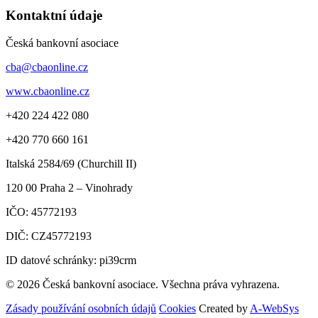
Kontaktní údaje
Česká bankovní asociace
cba@cbaonline.cz
www.cbaonline.cz
+420 224 422 080
+420 770 660 161
Italská 2584/69 (Churchill II)
120 00
Praha 2 – Vinohrady
IČO:
45772193
DIČ:
CZ45772193
ID datové schránky: pi39crm
© 2026 Česká bankovní asociace. Všechna práva vyhrazena.
Zásady používání osobních údajů
Cookies
Created by
A-WebSys