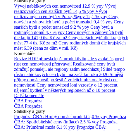
Statistiky a grafy
Vývoj nabídkových cen nemovitostí
12,9 % yoy
Vývoj
realizovaných cen starších bytů
14,5 % yoy
Vývoj
realizovaných cen bytů v Praze, %yoy
12,1 % yoy
Ceny
nových a zánovních bytů a počet transakcí
9,4 % yoy
Ceny
starších bytů a počet transakcí
9,2 % yoy
Ceny bytů a
rodinných domů
4,7 % yoy
Ceny nových a zánovních bytů
dle krajů
141,0 tis. Kč za m2
Ceny starších bytů dle krajských
měst
77,4 tis. Kč za m2
Ceny rodinných domů dle krajských
měst
6,39 (cena za dům v mil. Kč)
Komentáře
Revize HDP přinesla lepší produktivitu, ale vysoké úspory i
růst cen nemovitostí přetrvávají
Realizované ceny bytů
zdražují pomaleji, ale regiony zatím neochlazují
Silné tempo
růstu nabídkových cen bytů i na začátku roku 2026
Silnější
příjmy domácností po šesti čtvrtletích překonaly růst cen
nemovitostí
Ceny nemovitostí loni vzrostly o 12 procent,
nájemní bydlení v některých regionech až o 10 procent
Další komentáře
ČBA Prognóza
ČBA Prognóza
Statistiky a grafy
Prognóza ČBA: Hrubý domácí produkt
2,0 % yoy
Prognóza
ČBA: Spotřebitelské ceny (inflace)
2,5 % yoy
Prognóza
ČBA: Průměrná mzda
6,1 % yoy
Prognóza ČBA: