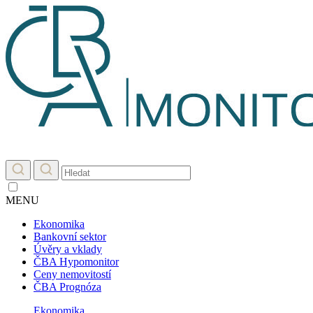
MENU
Ekonomika
Bankovní sektor
Úvěry a vklady
ČBA Hypomonitor
Ceny nemovitostí
ČBA Prognóza
Ekonomika