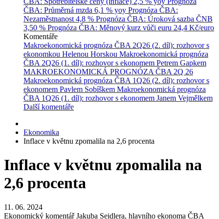
ČBA: Spotřebitelské ceny (inflace)
2,5 % yoy
Prognóza
ČBA: Průměrná mzda
6,1 % yoy
Prognóza ČBA:
Nezaměstnanost
4,8 %
Prognóza ČBA: Úroková sazba ČNB
3,50 %
Prognóza ČBA: Měnový kurz vůči euru
24,4 Kč/euro
Komentáře
Makroekonomická prognóza ČBA 2Q26 (2. díl): rozhovor s
ekonomkou Helenou Horskou
Makroekonomická prognóza
ČBA 2Q26 (1. díl): rozhovor s ekonomem Petrem Gapkem
MAKROEKONOMICKÁ PROGNÓZA ČBA 2Q 26
Makroekonomická prognóza ČBA 1Q26 (2. díl): rozhovor s
ekonomem Pavlem Sobíškem
Makroekonomická prognóza
ČBA 1Q26 (1. díl): rozhovor s ekonomem Janem Vejmělkem
Další komentáře
Ekonomika
Inflace v květnu zpomalila na 2,6 procenta
Inflace v květnu zpomalila na
2,6 procenta
11. 06. 2024
Ekonomický komentář Jakuba Seidlera, hlavního ekonoma ČBA