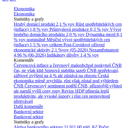
Ekonomika
Ekonomika
Statistiky a grafy
Hrubý domácí produkt
2,1 % yoy
Růst spotřebitelských cen
(inflace)
1,8 % yoy
Průmyslová produkce
0,3 % yoy
Vývoj
hrubého domácího produktu
2,0 % yoy
Dynamika mezd
8,1
% yoy nominálně
Měsíční vývoj spotřebitelských cen
(inflace)
1,5 % yoy celkem
Post-Covidové oživení
ekonomické aktivity
2,1 %yoy (05-2026)
Nezaměstnanost
4,96 % (06-2026)
Indikátory důvěry
1,4 % yoy
Komentáře
Červencová inflace a červnový maloobchod poskytují ČNB
čas, ne však klid
Srpnová stabilita sazeb ČNB nepřekvapí,
zářijové zvýšení na 4 % ale zůstává na obzoru
Česká
ekonomika mírně zrychlila, růst však zůstal pod výhledem
ČNB
Červencový sentiment potěší ČNB, příznivější výhled
ale naruší vyšší ceny ropy
Revize HDP přinesla lepší
produktivitu, ale vysoké úspory i růst cen nemovitostí
přetrvávají
Další komentáře
Bankovní sektor
Bankovní sektor
Statistiky a grafy
Aktiva bankovního sektoru
11 911,00 mld. Kč
Počet