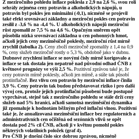
Z meziročního pohledu inflace poklesla z 2,9 na 2,6 %, svou roli
sehrály zejména ceny potravin a alkoholických nápojů, u
potravin byl pokles jen minimální (-0,1), nicméně se projevil
také efekt srovnávací základny a meziroční pokles cen potravin
zesílil z -3,6 % na -4,4 %. U alkoholických nápojů meziroční
růst zpomalil ze 7,5 % na 4,6 %. Opačným směrem opět
působila nízká srovnávací základna u cen pohonných hmot,
ačkoli jejich ceny meziměsíčně poklesly, meziroční růst mírně
zrychlil (tabulka 2).
Ceny zboží meziročně zpomalily z 1,4 na 0,9
%, ceny služeb meziročně rostly o 5,3 %, obdobně jako v dubnu.
Dubnové zrychlení inflace se novými čísly mírně korigovalo a
inflace se tak dostala jen nepatrně nad původní odhad ČNB z
květnové prognózy ve výši 2,5 %.
Pozitivní zprávou také je, že
ceny potravin mírně poklesly, ačkoli jen mírně, a stále tak působí
protiinflačně.
Bez vlivu cen potravin by meziroční inflace činila
3,9 %. Ceny potravin tak budou představovat riziko i pro další
vývoj cen, protože jejich protiinflační působení bude postupně
vyprchávat, stejně tak z meziročního pohledu se stále drží ceny
služeb nad 5% hranicí, ačkoli samotná meziměsíční dynamika
již zpomaluje k hodnotám běžným před inflační vlnou. Pozitivní
také je, že anualizovaná meziměsíční inflace bez regulatorních a
administrativních cen očištěná od sezónních vlivů se opět
dostala pod 2% cíl ČNB, ačkoli ji v květnu pomohl pokles
některých volatilních položek (graf 4).
Pro ČNB je dnešní číslo sice dobrou zprávou, nicméně