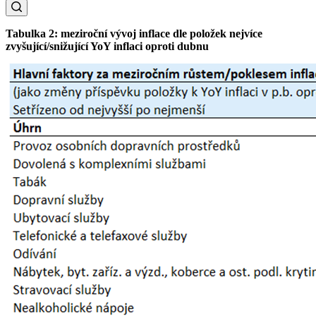
Tabulka 2: meziroční vývoj inflace dle položek nejvíce
zvyšující/snižující YoY inflaci oproti dubnu