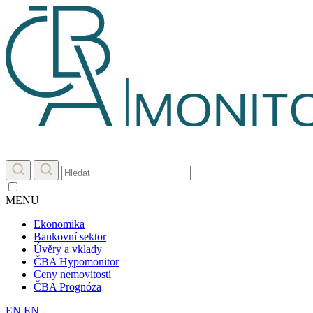
MENU
Ekonomika
Bankovní sektor
Úvěry a vklady
ČBA Hypomonitor
Ceny nemovitostí
ČBA Prognóza
EN
EN