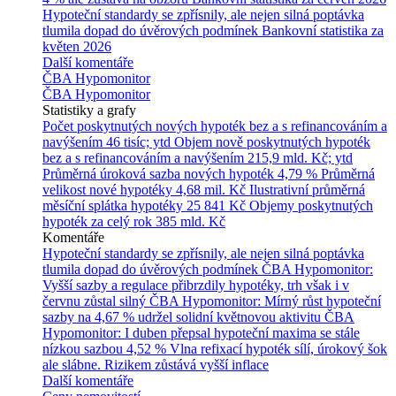
Hypoteční standardy se zpřísnily, ale nejen silná poptávka
tlumila dopad do úvěrových podmínek
Bankovní statistika za
květen 2026
Další komentáře
ČBA Hypomonitor
ČBA Hypomonitor
Statistiky a grafy
Počet poskytnutých nových hypoték bez a s refinancováním a
navýšením
46 tisíc; ytd
Objem nově poskytnutých hypoték
bez a s refinancováním a navýšením
215,9 mld. Kč; ytd
Průměrná úroková sazba nových hypoték
4,79 %
Průměrná
velikost nové hypotéky
4,68 mil. Kč
Ilustrativní průměrná
měsíční splátka hypotéky
25 841 Kč
Objemy poskytnutých
hypoték za celý rok
385 mld. Kč
Komentáře
Hypoteční standardy se zpřísnily, ale nejen silná poptávka
tlumila dopad do úvěrových podmínek
ČBA Hypomonitor:
Vyšší sazby a regulace přibrzdily hypotéky, trh však i v
červnu zůstal silný
ČBA Hypomonitor: Mírný růst hypoteční
sazby na 4,67 % udržel solidní květnovou aktivitu
ČBA
Hypomonitor: I duben přepsal hypoteční maxima se stále
nízkou sazbou 4,52 %
Vlna refixací hypoték sílí, úrokový šok
ale slábne. Rizikem zůstává vyšší inflace
Další komentáře