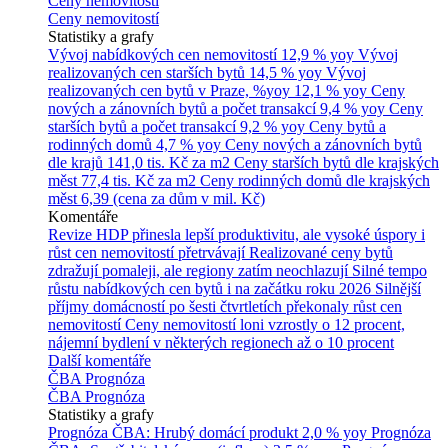
Ceny nemovitostí
Ceny nemovitostí
Statistiky a grafy
Vývoj nabídkových cen nemovitostí
12,9 % yoy
Vývoj
realizovaných cen starších bytů
14,5 % yoy
Vývoj
realizovaných cen bytů v Praze, %yoy
12,1 % yoy
Ceny
nových a zánovních bytů a počet transakcí
9,4 % yoy
Ceny
starších bytů a počet transakcí
9,2 % yoy
Ceny bytů a
rodinných domů
4,7 % yoy
Ceny nových a zánovních bytů
dle krajů
141,0 tis. Kč za m2
Ceny starších bytů dle krajských
měst
77,4 tis. Kč za m2
Ceny rodinných domů dle krajských
měst
6,39 (cena za dům v mil. Kč)
Komentáře
Revize HDP přinesla lepší produktivitu, ale vysoké úspory i
růst cen nemovitostí přetrvávají
Realizované ceny bytů
zdražují pomaleji, ale regiony zatím neochlazují
Silné tempo
růstu nabídkových cen bytů i na začátku roku 2026
Silnější
příjmy domácností po šesti čtvrtletích překonaly růst cen
nemovitostí
Ceny nemovitostí loni vzrostly o 12 procent,
nájemní bydlení v některých regionech až o 10 procent
Další komentáře
ČBA Prognóza
ČBA Prognóza
Statistiky a grafy
Prognóza ČBA: Hrubý domácí produkt
2,0 % yoy
Prognóza