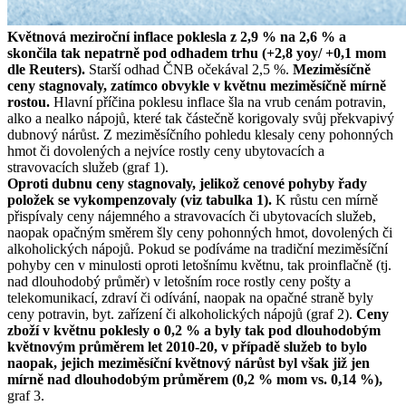
Květnová meziroční inflace poklesla z 2,9 % na 2,6 % a
skončila tak nepatrně pod odhadem trhu (+2,8 yoy/ +0,1 mom
dle Reuters).
Starší odhad ČNB očekával 2,5 %.
Meziměsíčně
ceny stagnovaly, zatímco obvykle v květnu meziměsíčně mírně
rostou.
Hlavní příčina poklesu inflace šla na vrub cenám potravin,
alko a nealko nápojů, které tak částečně korigovaly svůj překvapivý
dubnový nárůst. Z meziměsíčního pohledu klesaly ceny pohonných
hmot či dovolených a nejvíce rostly ceny ubytovacích a
stravovacích služeb (graf 1).
Oproti dubnu ceny stagnovaly, jelikož cenové pohyby řady
položek se vykompenzovaly (viz tabulka 1).
K růstu cen mírně
přispívaly ceny nájemného a stravovacích či ubytovacích služeb,
naopak opačným směrem šly ceny pohonných hmot, dovolených či
alkoholických nápojů. Pokud se podíváme na tradiční meziměsíční
pohyby cen v minulosti oproti letošnímu květnu, tak proinflačně (tj.
nad dlouhodobý průměr) v letošním roce rostly ceny pošty a
telekomunikací, zdraví či odívání, naopak na opačné straně byly
ceny potravin, byt. zařízení či alkoholických nápojů (graf 2).
Ceny
zboží v květnu poklesly o 0,2 % a byly tak pod dlouhodobým
květnovým průměrem let 2010-20, v případě služeb to bylo
naopak, jejich meziměsíční květnový nárůst byl však již jen
mírně nad dlouhodobým průměrem (0,2 % mom vs. 0,14 %),
graf 3.