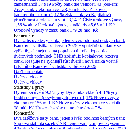
zaměstnanců
37 919
Počty bank dle velikosti
43 (celkem)
Zisky bank v ekonomice
128,76 mld. Kč
Ziskovost
bankovního sektoru
1,12 % zisk na aktiva
Kapitálová
přiměřenost a role zisku v ní
23,14 %
Čisté úrokové výnosy
1,56 % aktiv
Úrokové výnosy a náklady
45,65 mld. Kč
Úrokové výnosy v zisku bank
179,28 mld. Kč
Komentáře
Dva zátěžové testy bank, jeden závěr: odolnost českých bank
Bankovní statistika za červen 2026
Hypoteční standardy se
zpřísnily, ale nejen silná poptávka tlumila dopad do
úvěrových podmínek
ČNB zpřísňuje kapitálovou rezervu
bank. Reaguje na rychlejší růst úvěrů i nová rizika včetně
fiskálního
Bankovní statistika za březen 2026
Další komentáře
Úvěry a vklady
Úvěry a vklady
Statistiky a grafy
Dynamika úvěrů
9,2 % yoy
Dynamika vkladů
4,8 % yoy
Podíl špatných (nevýkonných) úvěrů
1,4 %
Nové úvěry v
ekonomice
156 mld. Kč
Nové úvěry v ekonomice v detailu
98 mld. Kč
Úrokové sazby na nové úvěry
4,7 %
Komentáře
Dva zátěžové testy bank, jeden závěr: odolnost českých bank
Srpnová stabilita sazeb ČNB nepřekvapí, zářijové zvýšení na
4 % ale zůstává na obzoru
Bankovní statistika za červen 2026