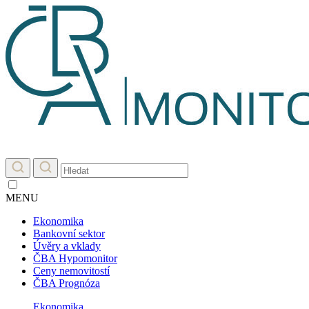
MENU
Ekonomika
Bankovní sektor
Úvěry a vklady
ČBA Hypomonitor
Ceny nemovitostí
ČBA Prognóza
Ekonomika