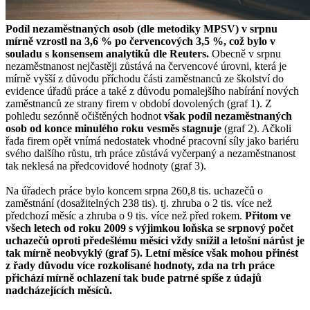
Podíl nezaměstnaných osob (dle metodiky MPSV) v srpnu
mírně vzrostl na 3,6 % po červencových 3,5 %, což bylo v
souladu s konsensem analytiků dle Reuters.
Obecně v srpnu
nezaměstnanost nejčastěji zůstává na červencové úrovni, která je
mírně vyšší z důvodu příchodu části zaměstnanců ze školství do
evidence úřadů práce a také z důvodu pomalejšího nabírání nových
zaměstnanců ze strany firem v období dovolených (graf 1). Z
pohledu sezónně očištěných hodnot
však podíl nezaměstnaných
osob od konce minulého roku vesměs stagnuje
(graf 2). Ačkoli
řada firem opět vnímá nedostatek vhodné pracovní síly jako bariéru
svého dalšího růstu, trh práce zůstává vyčerpaný a nezaměstnanost
tak neklesá na předcovidové hodnoty (graf 3).
Na úřadech práce bylo koncem srpna 260,8 tis. uchazečů o
zaměstnání (dosažitelných 238 tis). tj. zhruba o 2 tis. více než
předchozí měsíc a zhruba o 9 tis. více než před rokem.
Přitom ve
všech letech od roku 2009 s výjimkou loňska se srpnový počet
uchazečů oproti předešlému měsíci vždy snížil a letošní nárůst je
tak mírně neobvyklý (graf 5). Letní měsíce však mohou přinést
z řady důvodu více rozkolísané hodnoty, zda na trh práce
přichází mírně ochlazení tak bude patrné spíše z údajů
nadcházejících měsíců.