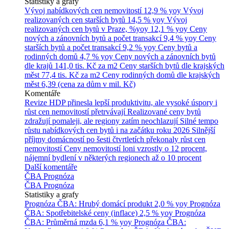
Statistiky a grafy
Vývoj nabídkových cen nemovitostí
12,9 % yoy
Vývoj
realizovaných cen starších bytů
14,5 % yoy
Vývoj
realizovaných cen bytů v Praze, %yoy
12,1 % yoy
Ceny
nových a zánovních bytů a počet transakcí
9,4 % yoy
Ceny
starších bytů a počet transakcí
9,2 % yoy
Ceny bytů a
rodinných domů
4,7 % yoy
Ceny nových a zánovních bytů
dle krajů
141,0 tis. Kč za m2
Ceny starších bytů dle krajských
měst
77,4 tis. Kč za m2
Ceny rodinných domů dle krajských
měst
6,39 (cena za dům v mil. Kč)
Komentáře
Revize HDP přinesla lepší produktivitu, ale vysoké úspory i
růst cen nemovitostí přetrvávají
Realizované ceny bytů
zdražují pomaleji, ale regiony zatím neochlazují
Silné tempo
růstu nabídkových cen bytů i na začátku roku 2026
Silnější
příjmy domácností po šesti čtvrtletích překonaly růst cen
nemovitostí
Ceny nemovitostí loni vzrostly o 12 procent,
nájemní bydlení v některých regionech až o 10 procent
Další komentáře
ČBA Prognóza
ČBA Prognóza
Statistiky a grafy
Prognóza ČBA: Hrubý domácí produkt
2,0 % yoy
Prognóza
ČBA: Spotřebitelské ceny (inflace)
2,5 % yoy
Prognóza
ČBA: Průměrná mzda
6,1 % yoy
Prognóza ČBA: