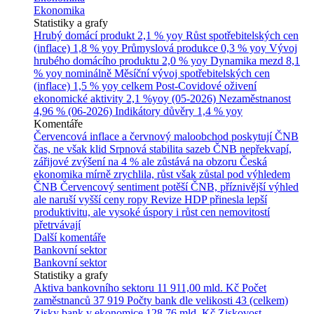
Ekonomika
Statistiky a grafy
Hrubý domácí produkt
2,1 % yoy
Růst spotřebitelských cen
(inflace)
1,8 % yoy
Průmyslová produkce
0,3 % yoy
Vývoj
hrubého domácího produktu
2,0 % yoy
Dynamika mezd
8,1
% yoy nominálně
Měsíční vývoj spotřebitelských cen
(inflace)
1,5 % yoy celkem
Post-Covidové oživení
ekonomické aktivity
2,1 %yoy (05-2026)
Nezaměstnanost
4,96 % (06-2026)
Indikátory důvěry
1,4 % yoy
Komentáře
Červencová inflace a červnový maloobchod poskytují ČNB
čas, ne však klid
Srpnová stabilita sazeb ČNB nepřekvapí,
zářijové zvýšení na 4 % ale zůstává na obzoru
Česká
ekonomika mírně zrychlila, růst však zůstal pod výhledem
ČNB
Červencový sentiment potěší ČNB, příznivější výhled
ale naruší vyšší ceny ropy
Revize HDP přinesla lepší
produktivitu, ale vysoké úspory i růst cen nemovitostí
přetrvávají
Další komentáře
Bankovní sektor
Bankovní sektor
Statistiky a grafy
Aktiva bankovního sektoru
11 911,00 mld. Kč
Počet
zaměstnanců
37 919
Počty bank dle velikosti
43 (celkem)
Zisky bank v ekonomice
128,76 mld. Kč
Ziskovost