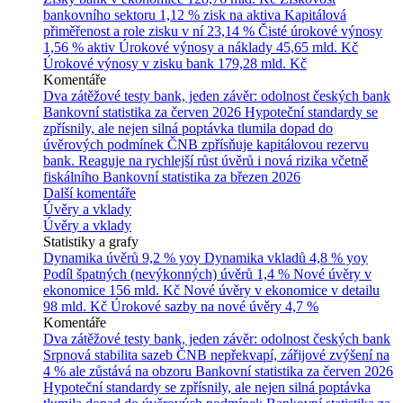
bankovního sektoru
1,12 % zisk na aktiva
Kapitálová
přiměřenost a role zisku v ní
23,14 %
Čisté úrokové výnosy
1,56 % aktiv
Úrokové výnosy a náklady
45,65 mld. Kč
Úrokové výnosy v zisku bank
179,28 mld. Kč
Komentáře
Dva zátěžové testy bank, jeden závěr: odolnost českých bank
Bankovní statistika za červen 2026
Hypoteční standardy se
zpřísnily, ale nejen silná poptávka tlumila dopad do
úvěrových podmínek
ČNB zpřísňuje kapitálovou rezervu
bank. Reaguje na rychlejší růst úvěrů i nová rizika včetně
fiskálního
Bankovní statistika za březen 2026
Další komentáře
Úvěry a vklady
Úvěry a vklady
Statistiky a grafy
Dynamika úvěrů
9,2 % yoy
Dynamika vkladů
4,8 % yoy
Podíl špatných (nevýkonných) úvěrů
1,4 %
Nové úvěry v
ekonomice
156 mld. Kč
Nové úvěry v ekonomice v detailu
98 mld. Kč
Úrokové sazby na nové úvěry
4,7 %
Komentáře
Dva zátěžové testy bank, jeden závěr: odolnost českých bank
Srpnová stabilita sazeb ČNB nepřekvapí, zářijové zvýšení na
4 % ale zůstává na obzoru
Bankovní statistika za červen 2026
Hypoteční standardy se zpřísnily, ale nejen silná poptávka