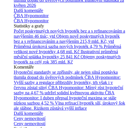
tlumila dopad do úvěrových podmínek
Bankovní statistika za
květen 2026
Další komentáře
ČBA Hypomonitor
ČBA Hypomonitor
Statistiky a grafy
Počet poskytnutých nových hypoték bez a s refinancováním a
navýšením
46 tisíc; ytd
Objem nově poskytnutých hypoték
bez a s refinancováním a navýšením
215,9 mld. Kč; ytd
Průměrná úroková sazba nových hypoték
4,79 %
Průměrná
velikost nové hypotéky
4,68 mil. Kč
Ilustrativní průměrná
měsíční splátka hypotéky
25 841 Kč
Objemy poskytnutých
hypoték za celý rok
385 mld. Kč
Komentáře
Hypoteční standardy se zpřísnily, ale nejen silná poptávka
tlumila dopad do úvěrových podmínek
ČBA Hypomonitor:
Vyšší sazby a regulace přibrzdily hypotéky, trh však i v
červnu zůstal silný
ČBA Hypomonitor: Mírný růst hypoteční
sazby na 4,67 % udržel solidní květnovou aktivitu
ČBA
Hypomonitor: I duben přepsal hypoteční maxima se stále
nízkou sazbou 4,52 %
Vlna refixací hypoték sílí, úrokový šok
ale slábne. Rizikem zůstává vyšší inflace
Další komentáře
Ceny nemovitostí
Ceny nemovitostí