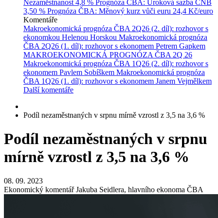
Nezaměstnanost
4,8 %
Prognóza ČBA: Úroková sazba ČNB
3,50 %
Prognóza ČBA: Měnový kurz vůči euru
24,4 Kč/euro
Komentáře
Makroekonomická prognóza ČBA 2Q26 (2. díl): rozhovor s
ekonomkou Helenou Horskou
Makroekonomická prognóza
ČBA 2Q26 (1. díl): rozhovor s ekonomem Petrem Gapkem
MAKROEKONOMICKÁ PROGNÓZA ČBA 2Q 26
Makroekonomická prognóza ČBA 1Q26 (2. díl): rozhovor s
ekonomem Pavlem Sobíškem
Makroekonomická prognóza
ČBA 1Q26 (1. díl): rozhovor s ekonomem Janem Vejmělkem
Další komentáře
Podíl nezaměstnaných v srpnu mírně vzrostl z 3,5 na 3,6 %
Podíl nezaměstnaných v srpnu
mírně vzrostl z 3,5 na 3,6 %
08. 09. 2023
Ekonomický komentář Jakuba Seidlera, hlavního ekonoma ČBA