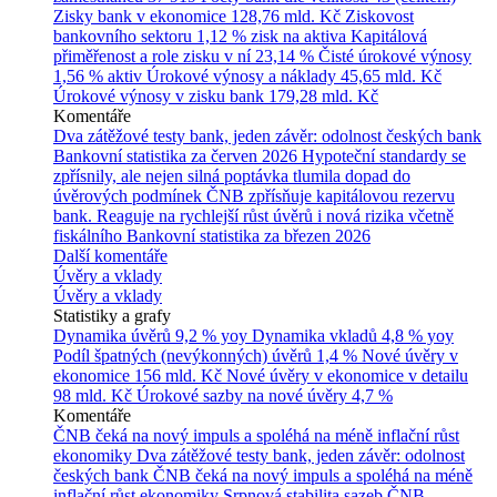
Zisky bank v ekonomice
128,76 mld. Kč
Ziskovost
bankovního sektoru
1,12 % zisk na aktiva
Kapitálová
přiměřenost a role zisku v ní
23,14 %
Čisté úrokové výnosy
1,56 % aktiv
Úrokové výnosy a náklady
45,65 mld. Kč
Úrokové výnosy v zisku bank
179,28 mld. Kč
Komentáře
Dva zátěžové testy bank, jeden závěr: odolnost českých bank
Bankovní statistika za červen 2026
Hypoteční standardy se
zpřísnily, ale nejen silná poptávka tlumila dopad do
úvěrových podmínek
ČNB zpřísňuje kapitálovou rezervu
bank. Reaguje na rychlejší růst úvěrů i nová rizika včetně
fiskálního
Bankovní statistika za březen 2026
Další komentáře
Úvěry a vklady
Úvěry a vklady
Statistiky a grafy
Dynamika úvěrů
9,2 % yoy
Dynamika vkladů
4,8 % yoy
Podíl špatných (nevýkonných) úvěrů
1,4 %
Nové úvěry v
ekonomice
156 mld. Kč
Nové úvěry v ekonomice v detailu
98 mld. Kč
Úrokové sazby na nové úvěry
4,7 %
Komentáře
ČNB čeká na nový impuls a spoléhá na méně inflační růst
ekonomiky
Dva zátěžové testy bank, jeden závěr: odolnost
českých bank
ČNB čeká na nový impuls a spoléhá na méně
inflační růst ekonomiky
Srpnová stabilita sazeb ČNB