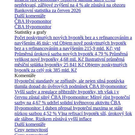
nepřekvapí, zářijové zvýšení na 4 % ale zůstává na obzoru
Bankovní statistika za červen 2026
Další komentáře
ČBA Hypomonitor
ČBA Hypomonitor
Statistiky a grafy
Počet poskytnutých nových hypoték bez a s refinancováním a
navýšením
46 tisíc; ytd
Objem nově poskytnutých hypoték
bez a s refinancováním a navýšením
215,9 mld. Kč; ytd
Průměrná úroková sazba nových hypoték
4,79 %
Průměrná
velikost nové hypotéky
4,68 mil. Kč
Ilustrativní průměrná
měsíční splátka hypotéky
25 841 Kč
Objemy poskytnutých
hypoték za celý rok
385 mld. Kč
Komentáře
Hypoteční standardy se zpřísnily, ale nejen silná poptávka
tlumila dopad do úvěrových podmínek
ČBA Hypomonitor:
Vyšší sazby a regulace přibrzdily hypotéky, trh však i v
červnu zůstal silný
ČBA Hypomonitor: Mírný růst hypoteční
sazby na 4,67 % udržel solidní květnovou aktivitu
ČBA
Hypomonitor: I duben přepsal hypoteční maxima se stále
nízkou sazbou 4,52 %
Vlna refixací hypoték sílí, úrokový šok
ale slábne. Rizikem zůstává vyšší inflace
Další komentáře
Ceny nemovitostí