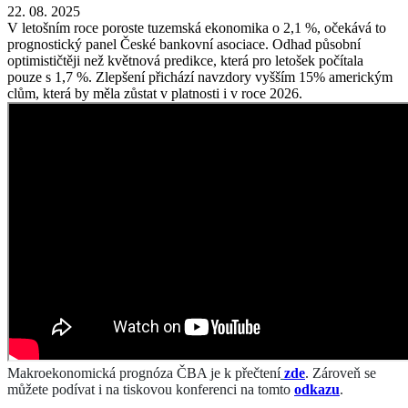
22. 08. 2025
V letošním roce poroste tuzemská ekonomika o 2,1 %, očekává to
prognostický panel České bankovní asociace. Odhad působní
optimističtěji než květnová predikce, která pro letošek počítala
pouze s 1,7 %. Zlepšení přichází navzdory vyšším 15% americkým
clům, která by měla zůstat v platnosti i v roce 2026.
Makroekonomická prognóza ČBA je k přečtení
zde
. Zároveň se
můžete podívat i na tiskovou konferenci na tomto
odkazu
.