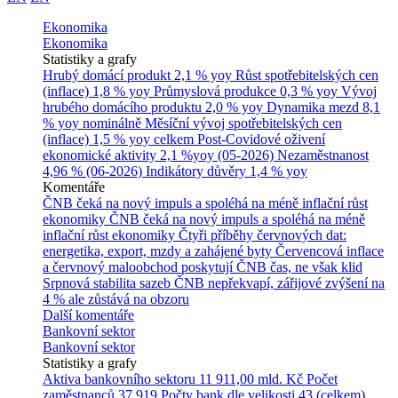
Ekonomika
Ekonomika
Statistiky a grafy
Hrubý domácí produkt
2,1 % yoy
Růst spotřebitelských cen
(inflace)
1,8 % yoy
Průmyslová produkce
0,3 % yoy
Vývoj
hrubého domácího produktu
2,0 % yoy
Dynamika mezd
8,1
% yoy nominálně
Měsíční vývoj spotřebitelských cen
(inflace)
1,5 % yoy celkem
Post-Covidové oživení
ekonomické aktivity
2,1 %yoy (05-2026)
Nezaměstnanost
4,96 % (06-2026)
Indikátory důvěry
1,4 % yoy
Komentáře
ČNB čeká na nový impuls a spoléhá na méně inflační růst
ekonomiky
ČNB čeká na nový impuls a spoléhá na méně
inflační růst ekonomiky
Čtyři příběhy červnových dat:
energetika, export, mzdy a zahájené byty
Červencová inflace
a červnový maloobchod poskytují ČNB čas, ne však klid
Srpnová stabilita sazeb ČNB nepřekvapí, zářijové zvýšení na
4 % ale zůstává na obzoru
Další komentáře
Bankovní sektor
Bankovní sektor
Statistiky a grafy
Aktiva bankovního sektoru
11 911,00 mld. Kč
Počet
zaměstnanců
37 919
Počty bank dle velikosti
43 (celkem)