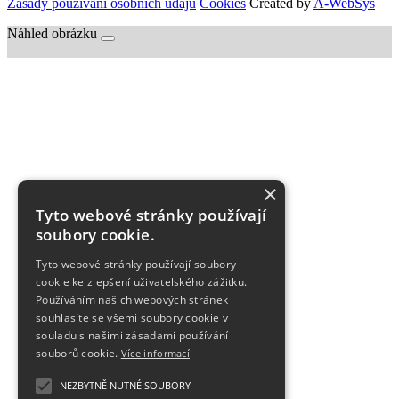
Zásady používání osobních údajů
Cookies
Created by
A-WebSys
Náhled obrázku
×
Tyto webové stránky používají
soubory cookie.
Tyto webové stránky používají soubory
cookie ke zlepšení uživatelského zážitku.
Používáním našich webových stránek
souhlasíte se všemi soubory cookie v
souladu s našimi zásadami používání
souborů cookie.
Více informací
NEZBYTNĚ NUTNÉ SOUBORY