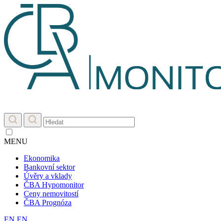
MENU
Ekonomika
Bankovní sektor
Úvěry a vklady
ČBA Hypomonitor
Ceny nemovitostí
ČBA Prognóza
EN
EN