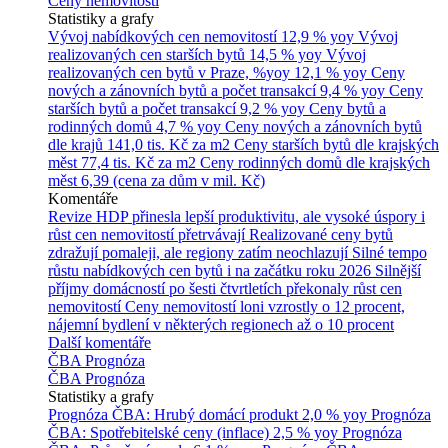
Ceny nemovitostí
Statistiky a grafy
Vývoj nabídkových cen nemovitostí
12,9 % yoy
Vývoj
realizovaných cen starších bytů
14,5 % yoy
Vývoj
realizovaných cen bytů v Praze, %yoy
12,1 % yoy
Ceny
nových a zánovních bytů a počet transakcí
9,4 % yoy
Ceny
starších bytů a počet transakcí
9,2 % yoy
Ceny bytů a
rodinných domů
4,7 % yoy
Ceny nových a zánovních bytů
dle krajů
141,0 tis. Kč za m2
Ceny starších bytů dle krajských
měst
77,4 tis. Kč za m2
Ceny rodinných domů dle krajských
měst
6,39 (cena za dům v mil. Kč)
Komentáře
Revize HDP přinesla lepší produktivitu, ale vysoké úspory i
růst cen nemovitostí přetrvávají
Realizované ceny bytů
zdražují pomaleji, ale regiony zatím neochlazují
Silné tempo
růstu nabídkových cen bytů i na začátku roku 2026
Silnější
příjmy domácností po šesti čtvrtletích překonaly růst cen
nemovitostí
Ceny nemovitostí loni vzrostly o 12 procent,
nájemní bydlení v některých regionech až o 10 procent
Další komentáře
ČBA Prognóza
ČBA Prognóza
Statistiky a grafy
Prognóza ČBA: Hrubý domácí produkt
2,0 % yoy
Prognóza
ČBA: Spotřebitelské ceny (inflace)
2,5 % yoy
Prognóza