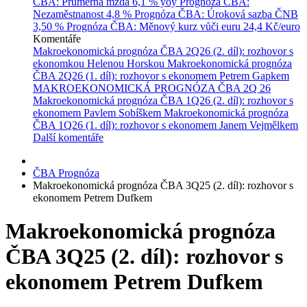
ČBA: Průměrná mzda
6,1 % yoy
Prognóza ČBA:
Nezaměstnanost
4,8 %
Prognóza ČBA: Úroková sazba ČNB
3,50 %
Prognóza ČBA: Měnový kurz vůči euru
24,4 Kč/euro
Komentáře
Makroekonomická prognóza ČBA 2Q26 (2. díl): rozhovor s
ekonomkou Helenou Horskou
Makroekonomická prognóza
ČBA 2Q26 (1. díl): rozhovor s ekonomem Petrem Gapkem
MAKROEKONOMICKÁ PROGNÓZA ČBA 2Q 26
Makroekonomická prognóza ČBA 1Q26 (2. díl): rozhovor s
ekonomem Pavlem Sobíškem
Makroekonomická prognóza
ČBA 1Q26 (1. díl): rozhovor s ekonomem Janem Vejmělkem
Další komentáře
ČBA Prognóza
Makroekonomická prognóza ČBA 3Q25 (2. díl): rozhovor s
ekonomem Petrem Dufkem
Makroekonomická prognóza
ČBA 3Q25 (2. díl): rozhovor s
ekonomem Petrem Dufkem