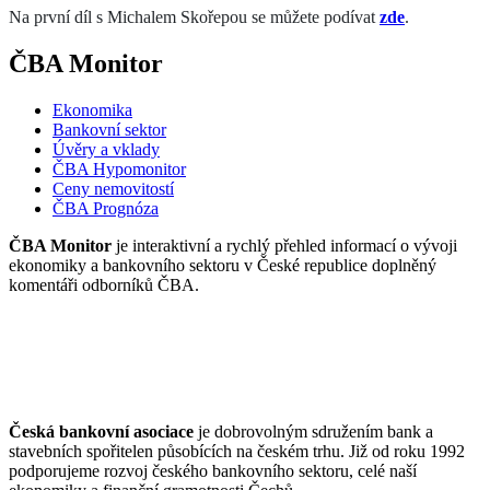
Na první díl s Michalem Skořepou se můžete podívat
zde
.
ČBA Monitor
Ekonomika
Bankovní sektor
Úvěry a vklady
ČBA Hypomonitor
Ceny nemovitostí
ČBA Prognóza
ČBA Monitor
je interaktivní a rychlý přehled informací o vývoji
ekonomiky a bankovního sektoru v České republice doplněný
komentáři odborníků ČBA.
Česká bankovní asociace
je dobrovolným sdružením bank a
stavebních spořitelen působících na českém trhu. Již od roku 1992
podporujeme rozvoj českého bankovního sektoru, celé naší