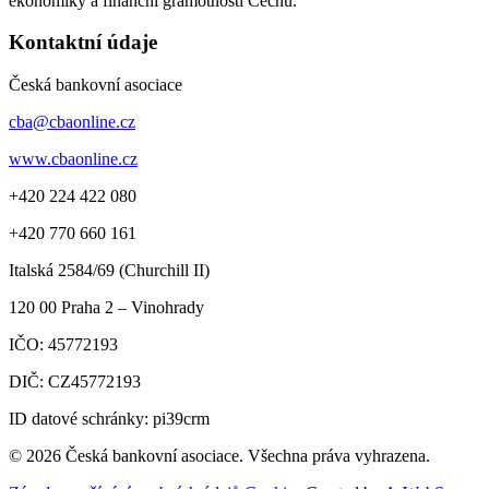
ekonomiky a finanční gramotnosti Čechů.
Kontaktní údaje
Česká bankovní asociace
cba@cbaonline.cz
www.cbaonline.cz
+420 224 422 080
+420 770 660 161
Italská 2584/69 (Churchill II)
120 00
Praha 2 – Vinohrady
IČO:
45772193
DIČ:
CZ45772193
ID datové schránky: pi39crm
© 2026 Česká bankovní asociace. Všechna práva vyhrazena.