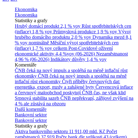
Ekonomika
Ekonomika
Statistiky a grafy
Hrubý domácí produkt
2,1 % yoy
Růst spotřebitelských cen
(inflace)
1,8 % yoy
Průmyslová produkce
1,9 % yoy
Vývoj
hrubého domácího produktu
2,0 % yoy
Dynamika mezd
8,1
% yoy nominálně
Měsíční vývoj spotřebitelských cen
(inflace)
1,7 % yoy celkem
Post-Covidové oživení
ekonomické aktivity
4,4 %yoy (06-2026)
Nezaměstnanost
4,96 % (06-2026)
Indikátory důvěry
1,4 % yoy
Komentáře
ČNB čeká na nový impuls a spoléhá na méně inflační růst
ekonomiky
ČNB čeká na nový impuls a spoléhá na méně
inflační růst ekonomiky
Čtyři příběhy červnových dat:
energetika, export, mzdy a zahájené byty
Červencová inflace
a červnový maloobchod poskytují ČNB čas, ne však klid
Srpnová stabilita sazeb ČNB nepřekvapí, zářijové zvýšení na
4 % ale zůstává na obzoru
Další komentáře
Bankovní sektor
Bankovní sektor
Statistiky a grafy
Aktiva bankovního sektoru
11 911,00 mld. Kč
Počet
zaměstnanců
37 919
Počty bank dle velikosti
43 (celkem)