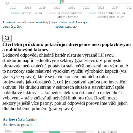
Čtvrtletní průzkum: pokračující divergence mezi poptávkovými
a nabídkovými faktory
Lednové odpovědi ohledně bariér růstu se výrazně liší svou
strukturou napříč jednotlivými sektory (graf vlevo). V průmyslu
přestavuje nedostatečná poptávka stále větší omezení pro výrobu. A
to navzdory stále relativně vysokém využití výrobních kapacit (viz
graf výše vpravo), které se navíc koncem minulého roku
projevovaly jako dostatečné, což je negativní zpráva pro investiční
aktivitu. Na druhou stranu v sektorech služeb a stavebnictví spíše
nabídkové faktory – jako nedostatek zaměstnanců a materiálu či
vybavení – stále ztělesňují největší limit pro růst. Rozdíl mezi
sektory je ještě více patrný, pokud odpovědi porovnáme vůči jejich
dlouhodobému průměru (graf vpravo).