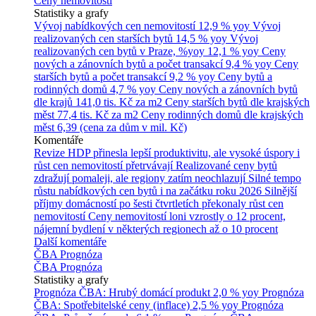
Ceny nemovitostí
Statistiky a grafy
Vývoj nabídkových cen nemovitostí
12,9 % yoy
Vývoj
realizovaných cen starších bytů
14,5 % yoy
Vývoj
realizovaných cen bytů v Praze, %yoy
12,1 % yoy
Ceny
nových a zánovních bytů a počet transakcí
9,4 % yoy
Ceny
starších bytů a počet transakcí
9,2 % yoy
Ceny bytů a
rodinných domů
4,7 % yoy
Ceny nových a zánovních bytů
dle krajů
141,0 tis. Kč za m2
Ceny starších bytů dle krajských
měst
77,4 tis. Kč za m2
Ceny rodinných domů dle krajských
měst
6,39 (cena za dům v mil. Kč)
Komentáře
Revize HDP přinesla lepší produktivitu, ale vysoké úspory i
růst cen nemovitostí přetrvávají
Realizované ceny bytů
zdražují pomaleji, ale regiony zatím neochlazují
Silné tempo
růstu nabídkových cen bytů i na začátku roku 2026
Silnější
příjmy domácností po šesti čtvrtletích překonaly růst cen
nemovitostí
Ceny nemovitostí loni vzrostly o 12 procent,
nájemní bydlení v některých regionech až o 10 procent
Další komentáře
ČBA Prognóza
ČBA Prognóza
Statistiky a grafy
Prognóza ČBA: Hrubý domácí produkt
2,0 % yoy
Prognóza
ČBA: Spotřebitelské ceny (inflace)
2,5 % yoy
Prognóza