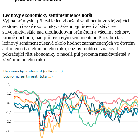
Lednový ekonomický sentiment lehce horší
Vyjma průmyslu, přinesl leden zhoršení sentimentu ve zbývajících
sektorech české ekonomiky. Ovšem její úroveň zůstává ve
stavebnictví stále nad dlouhodobým průměrem a všechny sektory,
kromě obchodu, nad průmyslovým sentimentem. Prozatím tak
lednový sentiment zůstává okolo hodnot zaznamenaných ve čtvrtém
a druhém čtvrtletí minulého roku, což by mohlo naznačovat
pokračující růst ekonomiky o necelá půl procenta mezičtvrtletně v
závěru minulého roku.