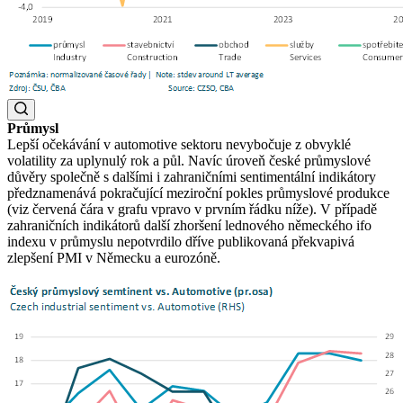
Průmysl
Lepší očekávání v automotive sektoru nevybočuje z obvyklé
volatility za uplynulý rok a půl. Navíc úroveň české průmyslové
důvěry společně s dalšími i zahraničními sentimentální indikátory
předznamenává pokračující meziroční pokles průmyslové produkce
(viz červená čára v grafu vpravo v prvním řádku níže). V případě
zahraničních indikátorů další zhoršení lednového německého ifo
indexu v průmyslu nepotvrdilo dříve publikovaná překvapivá
zlepšení PMI v Německu a eurozóně.