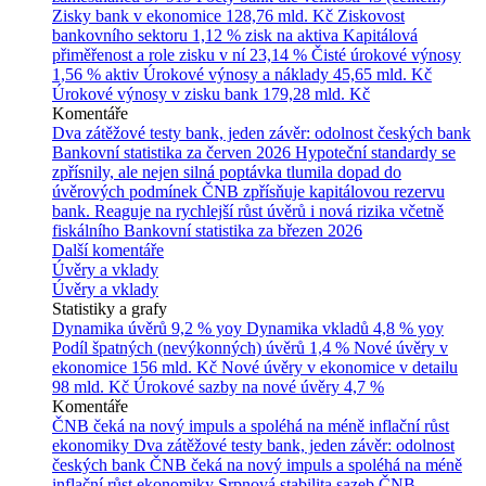
Zisky bank v ekonomice
128,76 mld. Kč
Ziskovost
bankovního sektoru
1,12 % zisk na aktiva
Kapitálová
přiměřenost a role zisku v ní
23,14 %
Čisté úrokové výnosy
1,56 % aktiv
Úrokové výnosy a náklady
45,65 mld. Kč
Úrokové výnosy v zisku bank
179,28 mld. Kč
Komentáře
Dva zátěžové testy bank, jeden závěr: odolnost českých bank
Bankovní statistika za červen 2026
Hypoteční standardy se
zpřísnily, ale nejen silná poptávka tlumila dopad do
úvěrových podmínek
ČNB zpřísňuje kapitálovou rezervu
bank. Reaguje na rychlejší růst úvěrů i nová rizika včetně
fiskálního
Bankovní statistika za březen 2026
Další komentáře
Úvěry a vklady
Úvěry a vklady
Statistiky a grafy
Dynamika úvěrů
9,2 % yoy
Dynamika vkladů
4,8 % yoy
Podíl špatných (nevýkonných) úvěrů
1,4 %
Nové úvěry v
ekonomice
156 mld. Kč
Nové úvěry v ekonomice v detailu
98 mld. Kč
Úrokové sazby na nové úvěry
4,7 %
Komentáře
ČNB čeká na nový impuls a spoléhá na méně inflační růst
ekonomiky
Dva zátěžové testy bank, jeden závěr: odolnost
českých bank
ČNB čeká na nový impuls a spoléhá na méně
inflační růst ekonomiky
Srpnová stabilita sazeb ČNB