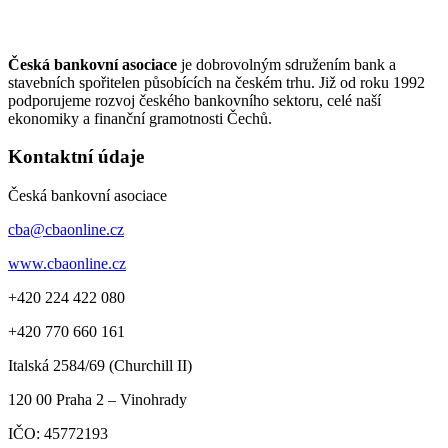
Česká bankovní asociace
je dobrovolným sdružením bank a
stavebních spořitelen působících na českém trhu. Již od roku 1992
podporujeme rozvoj českého bankovního sektoru, celé naší
ekonomiky a finanční gramotnosti Čechů.
Kontaktní údaje
Česká bankovní asociace
cba@cbaonline.cz
www.cbaonline.cz
+420 224 422 080
+420 770 660 161
Italská 2584/69 (Churchill II)
120 00
Praha 2 – Vinohrady
IČO:
45772193