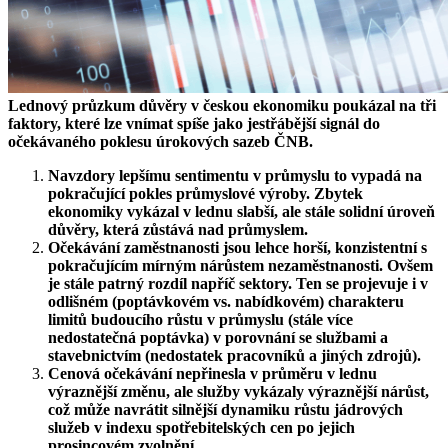
Lednový průzkum důvěry v českou ekonomiku poukázal na tři
faktory, které lze vnímat spíše jako jestřábější signál do
očekávaného poklesu úrokových sazeb ČNB.
Navzdory lepšímu sentimentu v průmyslu to vypadá na
pokračující pokles průmyslové výroby. Zbytek
ekonomiky vykázal v lednu slabší, ale stále solidní úroveň
důvěry, která zůstává nad průmyslem.
Očekávání zaměstnanosti jsou lehce horší, konzistentní s
pokračujícím mírným nárůstem nezaměstnanosti. Ovšem
je stále patrný rozdíl napříč sektory. Ten se projevuje i v
odlišném (poptávkovém vs. nabídkovém) charakteru
limitů budoucího růstu v průmyslu (stále více
nedostatečná poptávka) v porovnání se službami a
stavebnictvím (nedostatek pracovníků a jiných zdrojů).
Cenová očekávání nepřinesla v průměru v lednu
výraznější změnu, ale služby vykázaly výraznější nárůst,
což může navrátit silnější dynamiku růstu jádrových
služeb v indexu spotřebitelských cen po jejich
prosincovém zvolnění.