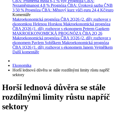
ČBA: Průměrná mzda
6,1 % yoy
Prognóza ČBA:
Nezaměstnanost
4,8 %
Prognóza ČBA: Úroková sazba ČNB
3,50 %
Prognóza ČBA: Měnový kurz vůči euru
24,4 Kč/euro
Komentáře
Makroekonomická prognóza ČBA 2Q26 (2. díl): rozhovor s
ekonomkou Helenou Horskou
Makroekonomická prognóza
ČBA 2Q26 (1. díl): rozhovor s ekonomem Petrem Gapkem
MAKROEKONOMICKÁ PROGNÓZA ČBA 2Q 26
Makroekonomická prognóza ČBA 1Q26 (2. díl): rozhovor s
ekonomem Pavlem Sobíškem
Makroekonomická prognóza
ČBA 1Q26 (1. díl): rozhovor s ekonomem Janem Vejmělkem
Další komentáře
Ekonomika
Horší lednová důvěra se stále rozdílnými limity růstu napříč
sektory
Horší lednová důvěra se stále
rozdílnými limity růstu napříč
sektory