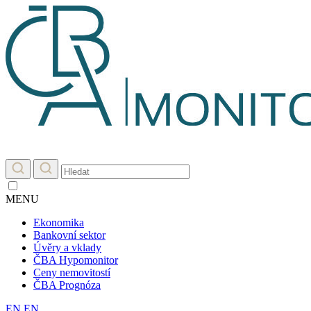
MENU
Ekonomika
Bankovní sektor
Úvěry a vklady
ČBA Hypomonitor
Ceny nemovitostí
ČBA Prognóza
EN
EN