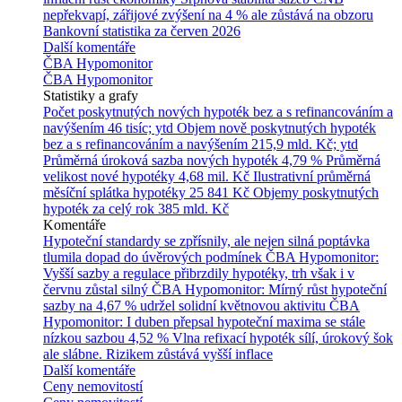
nepřekvapí, zářijové zvýšení na 4 % ale zůstává na obzoru
Bankovní statistika za červen 2026
Další komentáře
ČBA Hypomonitor
ČBA Hypomonitor
Statistiky a grafy
Počet poskytnutých nových hypoték bez a s refinancováním a
navýšením
46 tisíc; ytd
Objem nově poskytnutých hypoték
bez a s refinancováním a navýšením
215,9 mld. Kč; ytd
Průměrná úroková sazba nových hypoték
4,79 %
Průměrná
velikost nové hypotéky
4,68 mil. Kč
Ilustrativní průměrná
měsíční splátka hypotéky
25 841 Kč
Objemy poskytnutých
hypoték za celý rok
385 mld. Kč
Komentáře
Hypoteční standardy se zpřísnily, ale nejen silná poptávka
tlumila dopad do úvěrových podmínek
ČBA Hypomonitor:
Vyšší sazby a regulace přibrzdily hypotéky, trh však i v
červnu zůstal silný
ČBA Hypomonitor: Mírný růst hypoteční
sazby na 4,67 % udržel solidní květnovou aktivitu
ČBA
Hypomonitor: I duben přepsal hypoteční maxima se stále
nízkou sazbou 4,52 %
Vlna refixací hypoték sílí, úrokový šok
ale slábne. Rizikem zůstává vyšší inflace
Další komentáře
Ceny nemovitostí