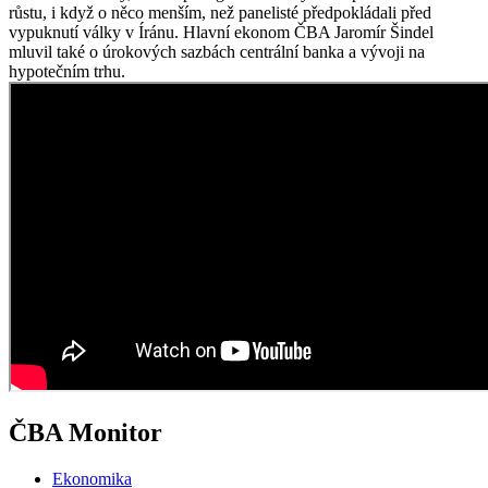
růstu, i když o něco menším, než panelisté předpokládali před
vypuknutí války v Íránu. Hlavní ekonom ČBA Jaromír Šindel
mluvil také o úrokových sazbách centrální banka a vývoji na
hypotečním trhu.
ČBA Monitor
Ekonomika