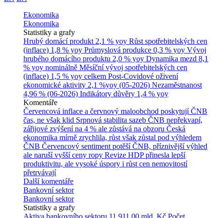
Ekonomika
Ekonomika
Statistiky a grafy
Hrubý domácí produkt
2,1 % yoy
Růst spotřebitelských cen
(inflace)
1,8 % yoy
Průmyslová produkce
0,3 % yoy
Vývoj
hrubého domácího produktu
2,0 % yoy
Dynamika mezd
8,1
% yoy nominálně
Měsíční vývoj spotřebitelských cen
(inflace)
1,5 % yoy celkem
Post-Covidové oživení
ekonomické aktivity
2,1 %yoy (05-2026)
Nezaměstnanost
4,96 % (06-2026)
Indikátory důvěry
1,4 % yoy
Komentáře
Červencová inflace a červnový maloobchod poskytují ČNB
čas, ne však klid
Srpnová stabilita sazeb ČNB nepřekvapí,
zářijové zvýšení na 4 % ale zůstává na obzoru
Česká
ekonomika mírně zrychlila, růst však zůstal pod výhledem
ČNB
Červencový sentiment potěší ČNB, příznivější výhled
ale naruší vyšší ceny ropy
Revize HDP přinesla lepší
produktivitu, ale vysoké úspory i růst cen nemovitostí
přetrvávají
Další komentáře
Bankovní sektor
Bankovní sektor
Statistiky a grafy
Aktiva bankovního sektoru
11 911,00 mld. Kč
Počet