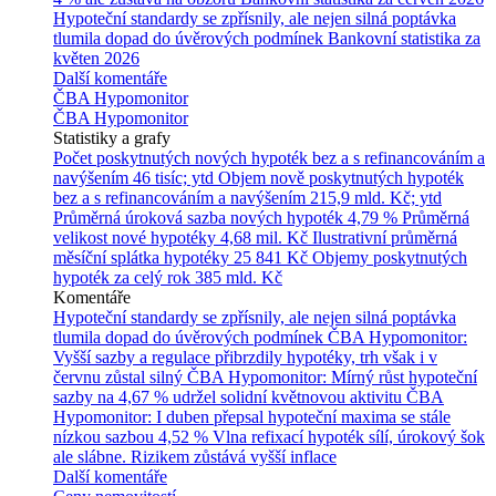
Hypoteční standardy se zpřísnily, ale nejen silná poptávka
tlumila dopad do úvěrových podmínek
Bankovní statistika za
květen 2026
Další komentáře
ČBA Hypomonitor
ČBA Hypomonitor
Statistiky a grafy
Počet poskytnutých nových hypoték bez a s refinancováním a
navýšením
46 tisíc; ytd
Objem nově poskytnutých hypoték
bez a s refinancováním a navýšením
215,9 mld. Kč; ytd
Průměrná úroková sazba nových hypoték
4,79 %
Průměrná
velikost nové hypotéky
4,68 mil. Kč
Ilustrativní průměrná
měsíční splátka hypotéky
25 841 Kč
Objemy poskytnutých
hypoték za celý rok
385 mld. Kč
Komentáře
Hypoteční standardy se zpřísnily, ale nejen silná poptávka
tlumila dopad do úvěrových podmínek
ČBA Hypomonitor:
Vyšší sazby a regulace přibrzdily hypotéky, trh však i v
červnu zůstal silný
ČBA Hypomonitor: Mírný růst hypoteční
sazby na 4,67 % udržel solidní květnovou aktivitu
ČBA
Hypomonitor: I duben přepsal hypoteční maxima se stále
nízkou sazbou 4,52 %
Vlna refixací hypoték sílí, úrokový šok
ale slábne. Rizikem zůstává vyšší inflace
Další komentáře