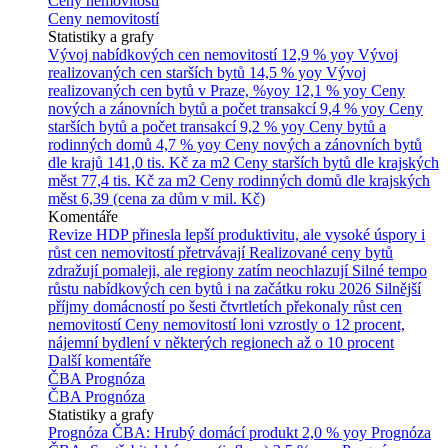
Ceny nemovitostí
Ceny nemovitostí
Statistiky a grafy
Vývoj nabídkových cen nemovitostí
12,9 % yoy
Vývoj
realizovaných cen starších bytů
14,5 % yoy
Vývoj
realizovaných cen bytů v Praze, %yoy
12,1 % yoy
Ceny
nových a zánovních bytů a počet transakcí
9,4 % yoy
Ceny
starších bytů a počet transakcí
9,2 % yoy
Ceny bytů a
rodinných domů
4,7 % yoy
Ceny nových a zánovních bytů
dle krajů
141,0 tis. Kč za m2
Ceny starších bytů dle krajských
měst
77,4 tis. Kč za m2
Ceny rodinných domů dle krajských
měst
6,39 (cena za dům v mil. Kč)
Komentáře
Revize HDP přinesla lepší produktivitu, ale vysoké úspory i
růst cen nemovitostí přetrvávají
Realizované ceny bytů
zdražují pomaleji, ale regiony zatím neochlazují
Silné tempo
růstu nabídkových cen bytů i na začátku roku 2026
Silnější
příjmy domácností po šesti čtvrtletích překonaly růst cen
nemovitostí
Ceny nemovitostí loni vzrostly o 12 procent,
nájemní bydlení v některých regionech až o 10 procent
Další komentáře
ČBA Prognóza
ČBA Prognóza
Statistiky a grafy
Prognóza ČBA: Hrubý domácí produkt
2,0 % yoy
Prognóza