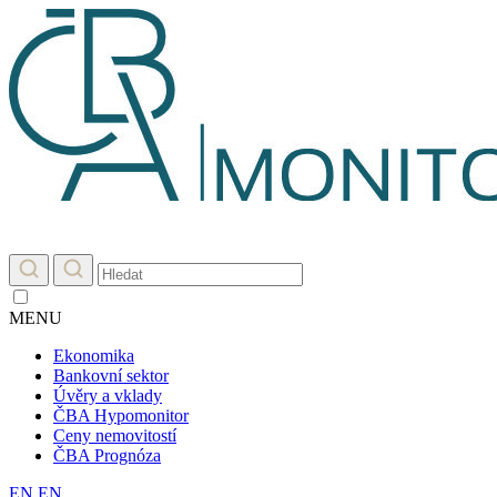
MENU
Ekonomika
Bankovní sektor
Úvěry a vklady
ČBA Hypomonitor
Ceny nemovitostí
ČBA Prognóza
EN
EN