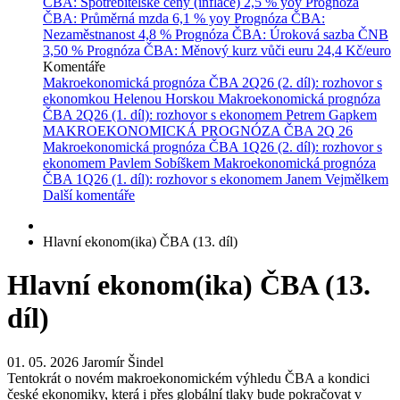
ČBA: Spotřebitelské ceny (inflace)
2,5 % yoy
Prognóza
ČBA: Průměrná mzda
6,1 % yoy
Prognóza ČBA:
Nezaměstnanost
4,8 %
Prognóza ČBA: Úroková sazba ČNB
3,50 %
Prognóza ČBA: Měnový kurz vůči euru
24,4 Kč/euro
Komentáře
Makroekonomická prognóza ČBA 2Q26 (2. díl): rozhovor s
ekonomkou Helenou Horskou
Makroekonomická prognóza
ČBA 2Q26 (1. díl): rozhovor s ekonomem Petrem Gapkem
MAKROEKONOMICKÁ PROGNÓZA ČBA 2Q 26
Makroekonomická prognóza ČBA 1Q26 (2. díl): rozhovor s
ekonomem Pavlem Sobíškem
Makroekonomická prognóza
ČBA 1Q26 (1. díl): rozhovor s ekonomem Janem Vejmělkem
Další komentáře
Hlavní ekonom(ika) ČBA (13. díl)
Hlavní ekonom(ika) ČBA (13.
díl)
01. 05. 2026
Jaromír Šindel
Tentokrát o novém makroekonomickém výhledu ČBA a kondici
české ekonomiky, která i přes globální tlaky bude pokračovat v