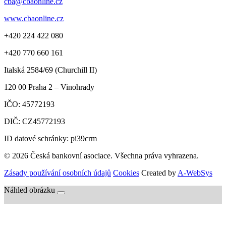
cba@cbaonline.cz
www.cbaonline.cz
+420 224 422 080
+420 770 660 161
Italská 2584/69 (Churchill II)
120 00
Praha 2 – Vinohrady
IČO:
45772193
DIČ:
CZ45772193
ID datové schránky: pi39crm
© 2026 Česká bankovní asociace. Všechna práva vyhrazena.
Zásady používání osobních údajů
Cookies
Created by
A-WebSys
Náhled obrázku