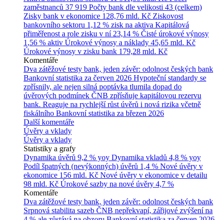
zaměstnanců
37 919
Počty bank dle velikosti
43 (celkem)
Zisky bank v ekonomice
128,76 mld. Kč
Ziskovost
bankovního sektoru
1,12 % zisk na aktiva
Kapitálová
přiměřenost a role zisku v ní
23,14 %
Čisté úrokové výnosy
1,56 % aktiv
Úrokové výnosy a náklady
45,65 mld. Kč
Úrokové výnosy v zisku bank
179,28 mld. Kč
Komentáře
Dva zátěžové testy bank, jeden závěr: odolnost českých bank
Bankovní statistika za červen 2026
Hypoteční standardy se
zpřísnily, ale nejen silná poptávka tlumila dopad do
úvěrových podmínek
ČNB zpřísňuje kapitálovou rezervu
bank. Reaguje na rychlejší růst úvěrů i nová rizika včetně
fiskálního
Bankovní statistika za březen 2026
Další komentáře
Úvěry a vklady
Úvěry a vklady
Statistiky a grafy
Dynamika úvěrů
9,2 % yoy
Dynamika vkladů
4,8 % yoy
Podíl špatných (nevýkonných) úvěrů
1,4 %
Nové úvěry v
ekonomice
156 mld. Kč
Nové úvěry v ekonomice v detailu
98 mld. Kč
Úrokové sazby na nové úvěry
4,7 %
Komentáře
Dva zátěžové testy bank, jeden závěr: odolnost českých bank
Srpnová stabilita sazeb ČNB nepřekvapí, zářijové zvýšení na
4 % ale zůstává na obzoru
Bankovní statistika za červen 2026