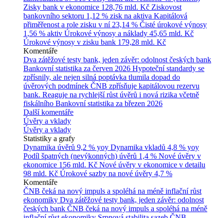
Zisky bank v ekonomice
128,76 mld. Kč
Ziskovost
bankovního sektoru
1,12 % zisk na aktiva
Kapitálová
přiměřenost a role zisku v ní
23,14 %
Čisté úrokové výnosy
1,56 % aktiv
Úrokové výnosy a náklady
45,65 mld. Kč
Úrokové výnosy v zisku bank
179,28 mld. Kč
Komentáře
Dva zátěžové testy bank, jeden závěr: odolnost českých bank
Bankovní statistika za červen 2026
Hypoteční standardy se
zpřísnily, ale nejen silná poptávka tlumila dopad do
úvěrových podmínek
ČNB zpřísňuje kapitálovou rezervu
bank. Reaguje na rychlejší růst úvěrů i nová rizika včetně
fiskálního
Bankovní statistika za březen 2026
Další komentáře
Úvěry a vklady
Úvěry a vklady
Statistiky a grafy
Dynamika úvěrů
9,2 % yoy
Dynamika vkladů
4,8 % yoy
Podíl špatných (nevýkonných) úvěrů
1,4 %
Nové úvěry v
ekonomice
156 mld. Kč
Nové úvěry v ekonomice v detailu
98 mld. Kč
Úrokové sazby na nové úvěry
4,7 %
Komentáře
ČNB čeká na nový impuls a spoléhá na méně inflační růst
ekonomiky
Dva zátěžové testy bank, jeden závěr: odolnost
českých bank
ČNB čeká na nový impuls a spoléhá na méně
inflační růst ekonomiky
Srpnová stabilita sazeb ČNB