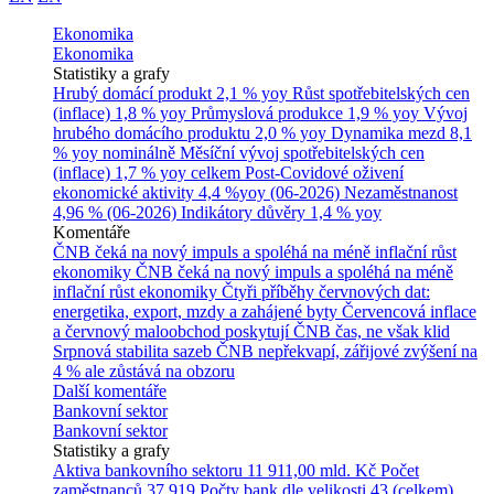
Ekonomika
Ekonomika
Statistiky a grafy
Hrubý domácí produkt
2,1 % yoy
Růst spotřebitelských cen
(inflace)
1,8 % yoy
Průmyslová produkce
1,9 % yoy
Vývoj
hrubého domácího produktu
2,0 % yoy
Dynamika mezd
8,1
% yoy nominálně
Měsíční vývoj spotřebitelských cen
(inflace)
1,7 % yoy celkem
Post-Covidové oživení
ekonomické aktivity
4,4 %yoy (06-2026)
Nezaměstnanost
4,96 % (06-2026)
Indikátory důvěry
1,4 % yoy
Komentáře
ČNB čeká na nový impuls a spoléhá na méně inflační růst
ekonomiky
ČNB čeká na nový impuls a spoléhá na méně
inflační růst ekonomiky
Čtyři příběhy červnových dat:
energetika, export, mzdy a zahájené byty
Červencová inflace
a červnový maloobchod poskytují ČNB čas, ne však klid
Srpnová stabilita sazeb ČNB nepřekvapí, zářijové zvýšení na
4 % ale zůstává na obzoru
Další komentáře
Bankovní sektor
Bankovní sektor
Statistiky a grafy
Aktiva bankovního sektoru
11 911,00 mld. Kč
Počet
zaměstnanců
37 919
Počty bank dle velikosti
43 (celkem)