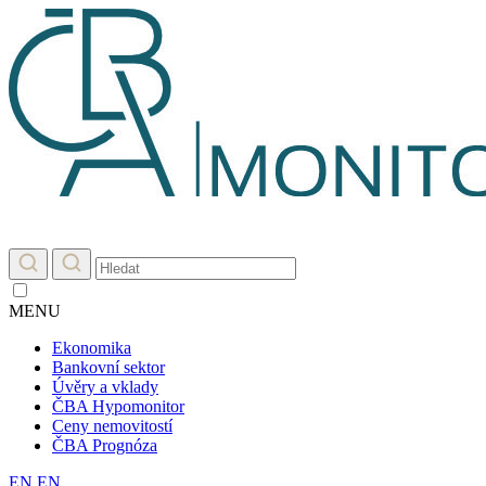
MENU
Ekonomika
Bankovní sektor
Úvěry a vklady
ČBA Hypomonitor
Ceny nemovitostí
ČBA Prognóza
EN
EN