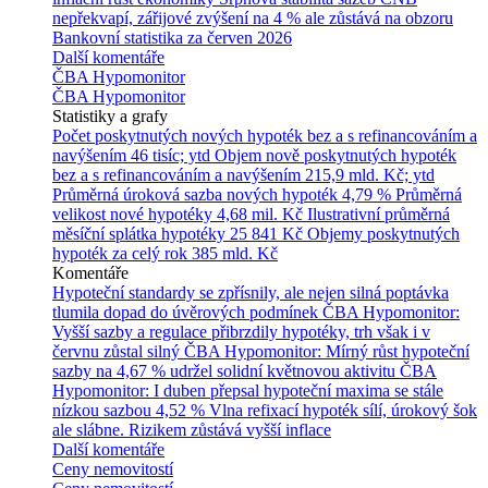
nepřekvapí, zářijové zvýšení na 4 % ale zůstává na obzoru
Bankovní statistika za červen 2026
Další komentáře
ČBA Hypomonitor
ČBA Hypomonitor
Statistiky a grafy
Počet poskytnutých nových hypoték bez a s refinancováním a
navýšením
46 tisíc; ytd
Objem nově poskytnutých hypoték
bez a s refinancováním a navýšením
215,9 mld. Kč; ytd
Průměrná úroková sazba nových hypoték
4,79 %
Průměrná
velikost nové hypotéky
4,68 mil. Kč
Ilustrativní průměrná
měsíční splátka hypotéky
25 841 Kč
Objemy poskytnutých
hypoték za celý rok
385 mld. Kč
Komentáře
Hypoteční standardy se zpřísnily, ale nejen silná poptávka
tlumila dopad do úvěrových podmínek
ČBA Hypomonitor:
Vyšší sazby a regulace přibrzdily hypotéky, trh však i v
červnu zůstal silný
ČBA Hypomonitor: Mírný růst hypoteční
sazby na 4,67 % udržel solidní květnovou aktivitu
ČBA
Hypomonitor: I duben přepsal hypoteční maxima se stále
nízkou sazbou 4,52 %
Vlna refixací hypoték sílí, úrokový šok
ale slábne. Rizikem zůstává vyšší inflace
Další komentáře
Ceny nemovitostí