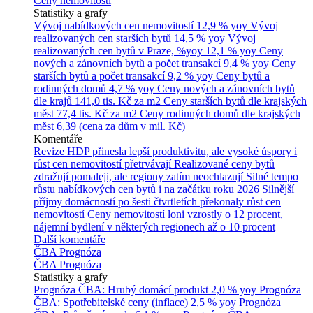
Ceny nemovitostí
Statistiky a grafy
Vývoj nabídkových cen nemovitostí
12,9 % yoy
Vývoj
realizovaných cen starších bytů
14,5 % yoy
Vývoj
realizovaných cen bytů v Praze, %yoy
12,1 % yoy
Ceny
nových a zánovních bytů a počet transakcí
9,4 % yoy
Ceny
starších bytů a počet transakcí
9,2 % yoy
Ceny bytů a
rodinných domů
4,7 % yoy
Ceny nových a zánovních bytů
dle krajů
141,0 tis. Kč za m2
Ceny starších bytů dle krajských
měst
77,4 tis. Kč za m2
Ceny rodinných domů dle krajských
měst
6,39 (cena za dům v mil. Kč)
Komentáře
Revize HDP přinesla lepší produktivitu, ale vysoké úspory i
růst cen nemovitostí přetrvávají
Realizované ceny bytů
zdražují pomaleji, ale regiony zatím neochlazují
Silné tempo
růstu nabídkových cen bytů i na začátku roku 2026
Silnější
příjmy domácností po šesti čtvrtletích překonaly růst cen
nemovitostí
Ceny nemovitostí loni vzrostly o 12 procent,
nájemní bydlení v některých regionech až o 10 procent
Další komentáře
ČBA Prognóza
ČBA Prognóza
Statistiky a grafy
Prognóza ČBA: Hrubý domácí produkt
2,0 % yoy
Prognóza
ČBA: Spotřebitelské ceny (inflace)
2,5 % yoy
Prognóza