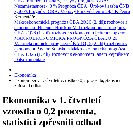
ČBA: Průměrná mzda
6,1 % yoy
Prognóza ČBA:
Nezaměstnanost
4,8 %
Prognóza ČBA: Úroková sazba ČNB
3,50 %
Prognóza ČBA: Měnový kurz vůči euru
24,4 Kč/euro
Komentáře
Makroekonomická prognóza ČBA 2Q26 (2. díl): rozhovor s
ekonomkou Helenou Horskou
Makroekonomická prognóza
ČBA 2Q26 (1. díl): rozhovor s ekonomem Petrem Gapkem
MAKROEKONOMICKÁ PROGNÓZA ČBA 2Q 26
Makroekonomická prognóza ČBA 1Q26 (2. díl): rozhovor s
ekonomem Pavlem Sobíškem
Makroekonomická prognóza
ČBA 1Q26 (1. díl): rozhovor s ekonomem Janem Vejmělkem
Další komentáře
Ekonomika
Ekonomika v 1. čtvrtletí vzrostla o 0,2 procenta, statistici
zpřesnili odhad
Ekonomika v 1. čtvrtletí
vzrostla o 0,2 procenta,
statistici zpřesnili odhad