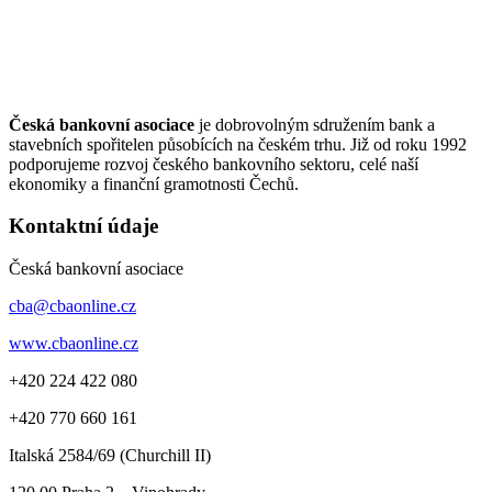
Česká bankovní asociace
je dobrovolným sdružením bank a
stavebních spořitelen působících na českém trhu. Již od roku 1992
podporujeme rozvoj českého bankovního sektoru, celé naší
ekonomiky a finanční gramotnosti Čechů.
Kontaktní údaje
Česká bankovní asociace
cba@cbaonline.cz
www.cbaonline.cz
+420 224 422 080
+420 770 660 161
Italská 2584/69 (Churchill II)