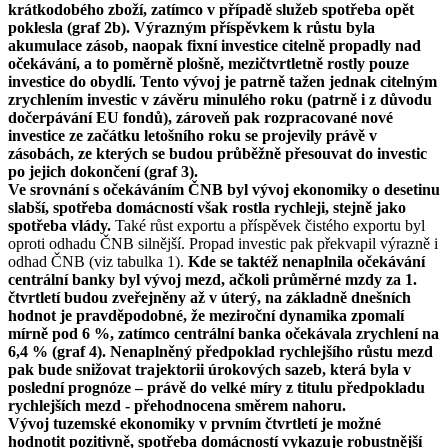
krátkodobého zboží, zatímco v případě služeb spotřeba opět
poklesla (graf 2b). Výrazným příspěvkem k růstu byla
akumulace zásob, naopak fixní investice citelně propadly nad
očekávání, a to poměrně plošně, mezičtvrtletně rostly pouze
investice do obydlí. Tento vývoj je patrně tažen jednak citelným
zrychlením investic v závěru minulého roku (patrně i z důvodu
dočerpávání EU fondů), zároveň pak rozpracované nové
investice ze začátku letošního roku se projevily právě v
zásobách, ze kterých se budou průběžně přesouvat do investic
po jejich dokončení (graf 3).
Ve srovnání s očekáváním ČNB byl vývoj ekonomiky o desetinu
slabší, spotřeba domácností však rostla rychleji, stejně jako
spotřeba vlády.
Také růst exportu a příspěvek čistého exportu byl
oproti odhadu ČNB silnější. Propad investic pak překvapil výrazně i
odhad ČNB (viz tabulka 1).
Kde se taktéž nenaplnila očekávání
centrální banky byl vývoj mezd, ačkoli průměrné mzdy za 1.
čtvrtletí budou zveřejněny až v úterý, na základně dnešních
hodnot je pravděpodobné, že meziroční dynamika zpomalí
mírně pod 6 %, zatímco centrální banka očekávala zrychlení na
6,4 % (graf 4). Nenaplněný předpoklad rychlejšího růstu mezd
pak bude snižovat trajektorii úrokových sazeb, která byla v
poslední prognóze – právě do velké míry z titulu předpokladu
rychlejších mezd - přehodnocena směrem nahoru.
Vývoj tuzemské ekonomiky v prvním čtvrtletí je možné
hodnotit pozitivně, spotřeba domácností vykazuje robustnější