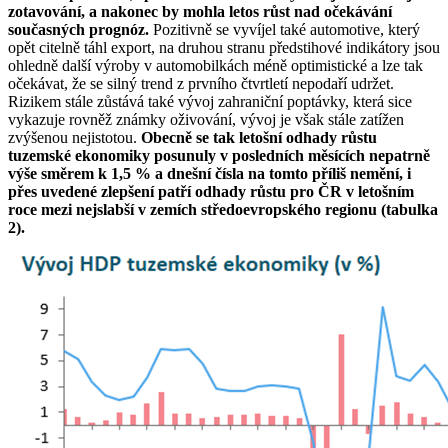
zotavování, a nakonec by mohla letos růst nad očekávání
současných prognóz.
Pozitivně se vyvíjel také automotive, který
opět citelně táhl export, na druhou stranu předstihové indikátory jsou
ohledně další výroby v automobilkách méně optimistické a lze tak
očekávat, že se silný trend z prvního čtvrtletí nepodaří udržet.
Rizikem stále zůstává také vývoj zahraniční poptávky, která sice
vykazuje rovněž známky oživování, vývoj je však stále zatížen
zvýšenou nejistotou.
Obecně se tak letošní odhady růstu
tuzemské ekonomiky posunuly v posledních měsících nepatrně
výše směrem k 1,5 % a dnešní čísla na tomto příliš nemění, i
přes uvedené zlepšení patří odhady růstu pro ČR v letošním
roce mezi nejslabší v zemích středoevropského regionu (tabulka
2).