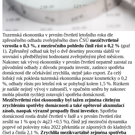
Tuzemská ekonomika v prvním čtvrtletí letošního roku dle
zpřesněného odhadu zveřejněného dnes ČSÚ
mezičtvrtletně
vzrostla o 0,3 %, z meziročního pohledu činil růst o 0,2 %
(graf
1). Zpřesněný odhad tak byl o dvě desetiny procenta slabší ve
srovnání s předběžnými hodnotami zveřejněnými před měsícem.
Nakonec tak vývoj ekonomiky v prvním čtvrtletí nepatrně zaostal za
původními odhady z důvodu propadu investic, zatímco spotřeba
domácností dle očekávání zrychlila, stejně jako export. Za celý
loňský rok poklesla tuzemská ekonomika pouze kosmeticky o 0,2
%, odhady růstu pro letošní rok se pohybují kolem 1,5 %. Rizikem
je nadále nejistý vývoj v zahraničí, v opačném směru by nakonec
mohla působit rychleji zotavující spotřeba domácností.
Mezičtvrtletní růst ekonomiky byl tažen zejména citelným
zrychlením spotřeby domácností a také opětovně akumulací
zásob, naopak výrazně propadly fixní investice.
Spotřeba
domácností rostla druhé čtvrtletí v řadě a v prvním čtvrtletí růst
zesílil na 1 % qoq (v 4q23 +0,5 %), čímž její meziroční dynamika
poprvé od poloviny roku 2022 překmitla ze záporných do kladných
čísel a činila 2,1 %.
Zrychlila mezikvartálně zejména spotřeba