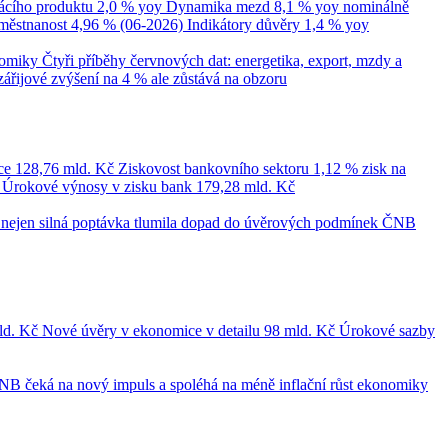
cího produktu
2,0 % yoy
Dynamika mezd
8,1 % yoy nominálně
městnanost
4,96 % (06-2026)
Indikátory důvěry
1,4 % yoy
nomiky
Čtyři příběhy červnových dat: energetika, export, mzdy a
zářijové zvýšení na 4 % ale zůstává na obzoru
ce
128,76 mld. Kč
Ziskovost bankovního sektoru
1,12 % zisk na
č
Úrokové výnosy v zisku bank
179,28 mld. Kč
le nejen silná poptávka tlumila dopad do úvěrových podmínek
ČNB
ld. Kč
Nové úvěry v ekonomice v detailu
98 mld. Kč
Úrokové sazby
NB čeká na nový impuls a spoléhá na méně inflační růst ekonomiky