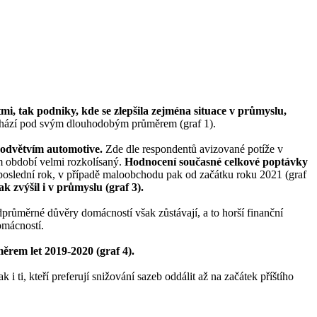
i, tak podniky, kde se zlepšila zejména situace v průmyslu,
chází pod svým dlouhodobým průměrem (graf 1).
 odvětvím automotive.
Zde dle respondentů avizované potíže v
ím období velmi rozkolísaný.
Hodnocení současné celkové poptávky
a poslední rok, v případě maloobchodu pak od začátku roku 2021 (graf
k zvýšil i v průmyslu (graf 3).
průměrné důvěry domácností však zůstávají, a to horší finanční
omácností.
měrem let 2019-2020 (graf 4).
 i ti, kteří preferují snižování sazeb oddálit až na začátek příštího