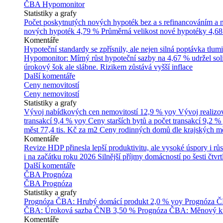
ČBA Hypomonitor
Statistiky a grafy
Počet poskytnutých nových hypoték bez a s refinancováním a
nových hypoték
4,79 %
Průměrná velikost nové hypotéky
4,68
Komentáře
Hypoteční standardy se zpřísnily, ale nejen silná poptávka tl
Hypomonitor: Mírný růst hypoteční sazby na 4,67 % udržel soli
úrokový šok ale slábne. Rizikem zůstává vyšší inflace
Další komentáře
Ceny nemovitostí
Ceny nemovitostí
Statistiky a grafy
Vývoj nabídkových cen nemovitostí
12,9 % yoy
Vývoj realizo
transakcí
9,4 % yoy
Ceny starších bytů a počet transakcí
9,2 %
měst
77,4 tis. Kč za m2
Ceny rodinných domů dle krajských m
Komentáře
Revize HDP přinesla lepší produktivitu, ale vysoké úspory i růs
i na začátku roku 2026
Silnější příjmy domácností po šesti čtvr
Další komentáře
ČBA Prognóza
ČBA Prognóza
Statistiky a grafy
Prognóza ČBA: Hrubý domácí produkt
2,0 % yoy
Prognóza ČB
ČBA: Úroková sazba ČNB
3,50 %
Prognóza ČBA: Měnový ku
Komentáře