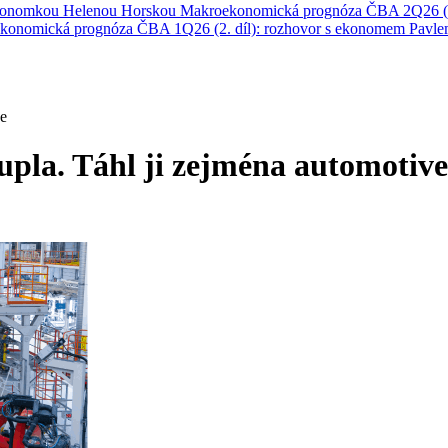
ekonomkou Helenou Horskou
Makroekonomická prognóza ČBA 2Q26 (1
konomická prognóza ČBA 1Q26 (2. díl): rozhovor s ekonomem Pavl
ve
upla. Táhl ji zejména automotive