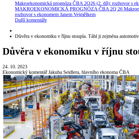
Makroekonomická prognóza ČBA 2Q26 (2. díl): rozhovor s 
MAKROEKONOMICKÁ PROGNÓZA ČBA 2Q 26
Makroe
rozhovor s ekonomem Janem Vejmělkem
Další komentáře
Důvěra v ekonomiku v říjnu stoupla. Táhl ji zejména automoti
Důvěra v ekonomiku v říjnu sto
24. 10. 2023
Ekonomický komentář Jakuba Seidlera, hlavního ekonoma ČBA