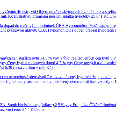
 navýšením
46 tisíc; ytd
Objem nově poskytnutých hypoték bez a s refi
 mil. Kč
Ilustrativní průměrná měsíční splátka hypotéky
25 841 Kč
Obj
umila dopad do úvěrových podmínek
ČBA Hypomonitor: Vyšší sazby a regul
dní květnovou aktivitu
ČBA Hypomonitor: I duben přepsal hypoteční 
vaných cen starších bytů
14,5 % yoy
Vývoj realizovaných cen bytů v 
 yoy
Ceny bytů a rodinných domů
4,7 % yoy
Ceny nových a zánovních 
ěst
6,39 (cena za dům v mil. Kč)
t cen nemovitostí přetrvávají
Realizované ceny bytů zdražují pomaleji, 
tletích překonaly růst cen nemovitostí
Ceny nemovitostí loni vzrostly o 
A: Spotřebitelské ceny (inflace)
2,5 % yoy
Prognóza ČBA: Průměrn
rz vůči euru
24,4 Kč/euro