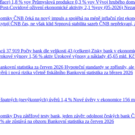
flace)
1,8 % yoy
Průmyslová produkce
0,3 % yoy
Vývoj hrubého domá
Post-Covidové oživení ekonomické aktivity
2,1 %yoy (05-2026)
Neza
onomiky
ČNB čeká na nový impuls a spoléhá na méně inflační růst eko
ytují ČNB čas, ne však klid
Srpnová stabilita sazeb ČNB nepřekvapí, 
nců
37 919
Počty bank dle velikosti
43 (celkem)
Zisky bank v ekonomi
úrokové výnosy
1,56 % aktiv
Úrokové výnosy a náklady
45,65 mld. K
ankovní statistika za červen 2026
Hypoteční standardy se zpřísnily, a
ěrů i nová rizika včetně fiskálního
Bankovní statistika za březen 2026
 špatných (nevýkonných) úvěrů
1,4 %
Nové úvěry v ekonomice
156 m
onomiky
Dva zátěžové testy bank, jeden závěr: odolnost českých bank
Č
 % ale zůstává na obzoru
Bankovní statistika za červen 2026