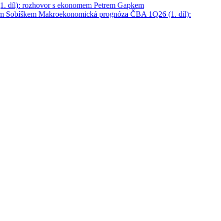
. díl): rozhovor s ekonomem Petrem Gapkem
em Sobíškem
Makroekonomická prognóza ČBA 1Q26 (1. díl):