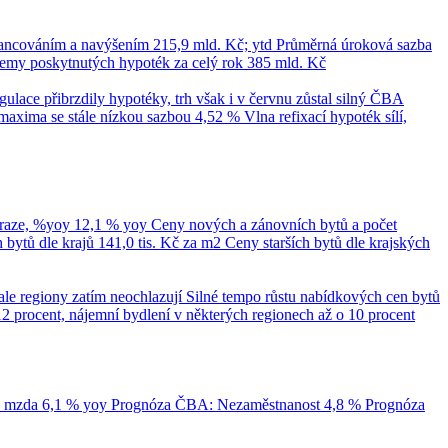
nancováním a navýšením
215,9 mld. Kč; ytd
Průměrná úroková sazba
emy poskytnutých hypoték za celý rok
385 mld. Kč
ace přibrzdily hypotéky, trh však i v červnu zůstal silný
ČBA
maxima se stále nízkou sazbou 4,52 %
Vlna refixací hypoték sílí,
Praze, %yoy
12,1 % yoy
Ceny nových a zánovních bytů a počet
bytů dle krajů
141,0 tis. Kč za m2
Ceny starších bytů dle krajských
ale regiony zatím neochlazují
Silné tempo růstu nabídkových cen bytů
12 procent, nájemní bydlení v některých regionech až o 10 procent
á mzda
6,1 % yoy
Prognóza ČBA: Nezaměstnanost
4,8 %
Prognóza