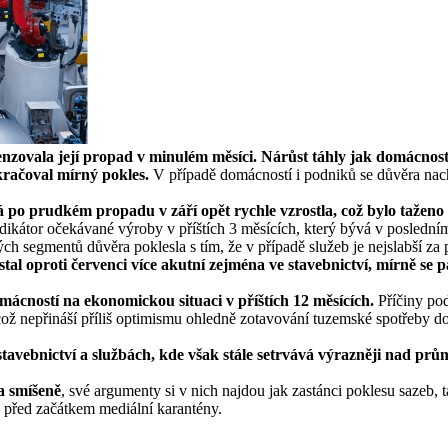
nzovala její propad v minulém měsíci. Nárůst táhly jak domácnostm
račoval mírný pokles.
V případě domácností i podniků se důvěra na
á po prudkém propadu v září opět rychle vzrostla, což bylo taženo
ndikátor očekávané výroby v příštích 3 měsících, který bývá v posledn
ch segmentů důvěra poklesla s tím, že v případě služeb je nejslabší z
al oproti červenci více akutní zejména ve stavebnictví, mírně se pa
ácností na ekonomickou situaci v příštích 12 měsících.
Příčiny pod
ož nepřináší příliš optimismu ohledně zotavování tuzemské spotřeby d
stavebnictví a službách, kde však stále setrvává výrazněji nad prů
la smíšeně
, své argumenty si v nich najdou jak zastánci poklesu sazeb, tak
 před začátkem mediální karantény.