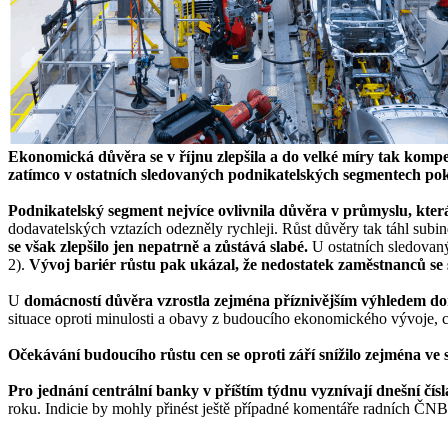
Ekonomická důvěra se v říjnu zlepšila a do velké míry tak kompe
zatímco v ostatních sledovaných podnikatelských segmentech pok
Podnikatelský segment nejvíce ovlivnila důvěra v průmyslu, kter
dodavatelských vztazích odezněly rychleji. Růst důvěry tak táhl subi
se však zlepšilo jen nepatrně a zůstává slabé.
U ostatních sledovaný
2).
Vývoj bariér růstu pak ukázal, že nedostatek zaměstnanců se st
U
domácností důvěra vzrostla zejména příznivějším výhledem dom
situace oproti minulosti a obavy z budoucího ekonomického vývoje, c
Očekávání budoucího růstu cen se oproti září snížilo zejména ve 
Pro jednání centrální banky v příštím týdnu vyznívají dnešní čís
roku. Indicie by mohly přinést ještě případné komentáře radních ČNB