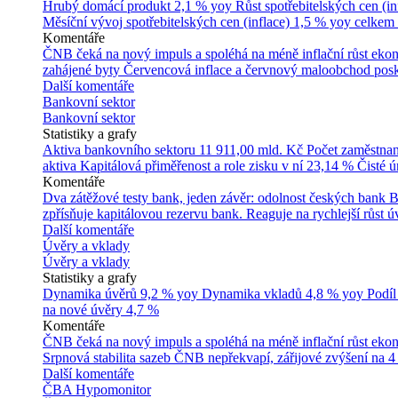
Hrubý domácí produkt
2,1 % yoy
Růst spotřebitelských cen (in
Měsíční vývoj spotřebitelských cen (inflace)
1,5 % yoy celkem
Komentáře
ČNB čeká na nový impuls a spoléhá na méně inflační růst ek
zahájené byty
Červencová inflace a červnový maloobchod posk
Další komentáře
Bankovní sektor
Bankovní sektor
Statistiky a grafy
Aktiva bankovního sektoru
11 911,00 mld. Kč
Počet zaměstna
aktiva
Kapitálová přiměřenost a role zisku v ní
23,14 %
Čisté 
Komentáře
Dva zátěžové testy bank, jeden závěr: odolnost českých bank
B
zpřísňuje kapitálovou rezervu bank. Reaguje na rychlejší růst úv
Další komentáře
Úvěry a vklady
Úvěry a vklady
Statistiky a grafy
Dynamika úvěrů
9,2 % yoy
Dynamika vkladů
4,8 % yoy
Podíl
na nové úvěry
4,7 %
Komentáře
ČNB čeká na nový impuls a spoléhá na méně inflační růst ek
Srpnová stabilita sazeb ČNB nepřekvapí, zářijové zvýšení na 4
Další komentáře
ČBA Hypomonitor