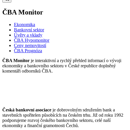
ČBA Monitor
Ekonomika
Bankovní sektor
Úvěry a vklady
ČBA Hypomonitor
Ceny nemovitostí
ČBA Prognóza
ČBA Monitor
je interaktivní a rychlý přehled informací o vývoji
ekonomiky a bankovního sektoru v České republice doplněný
komentáři odborníků ČBA.
Česká bankovní asociace
je dobrovolným sdružením bank a
stavebních spořitelen působících na českém trhu. Již od roku 1992
podporujeme rozvoj českého bankovního sektoru, celé naší
ekonomiky a finanční gramotnosti Čechů.