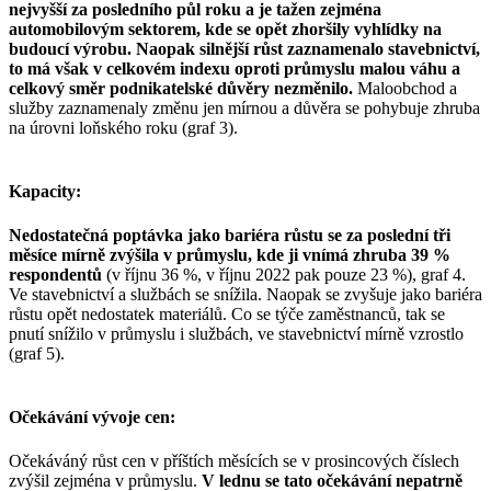
nejvyšší za posledního půl roku a je tažen zejména
automobilovým sektorem, kde se opět zhoršily vyhlídky na
budoucí výrobu. Naopak silnější růst zaznamenalo stavebnictví,
to má však v celkovém indexu oproti průmyslu malou váhu a
celkový směr podnikatelské důvěry nezměnilo.
Maloobchod a
služby zaznamenaly změnu jen mírnou a důvěra se pohybuje zhruba
na úrovni loňského roku (graf 3).
Kapacity:
Nedostatečná poptávka jako bariéra růstu se za poslední tři
měsíce mírně zvýšila v průmyslu, kde ji vnímá zhruba 39 %
respondentů
(v říjnu 36 %, v říjnu 2022 pak pouze 23 %), graf 4.
Ve stavebnictví a službách se snížila. Naopak se zvyšuje jako bariéra
růstu opět nedostatek materiálů. Co se týče zaměstnanců, tak se
pnutí snížilo v průmyslu i službách, ve stavebnictví mírně vzrostlo
(graf 5).
Očekávání vývoje cen:
Očekáváný růst cen v příštích měsících se v prosincových číslech
zvýšil zejména v průmyslu.
V lednu se tato očekávání nepatrně