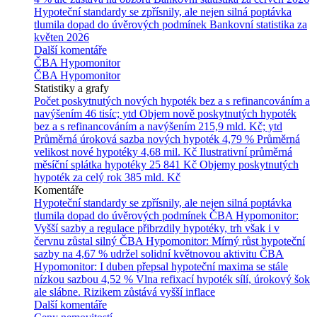
Hypoteční standardy se zpřísnily, ale nejen silná poptávka
tlumila dopad do úvěrových podmínek
Bankovní statistika za
květen 2026
Další komentáře
ČBA Hypomonitor
ČBA Hypomonitor
Statistiky a grafy
Počet poskytnutých nových hypoték bez a s refinancováním a
navýšením
46 tisíc; ytd
Objem nově poskytnutých hypoték
bez a s refinancováním a navýšením
215,9 mld. Kč; ytd
Průměrná úroková sazba nových hypoték
4,79 %
Průměrná
velikost nové hypotéky
4,68 mil. Kč
Ilustrativní průměrná
měsíční splátka hypotéky
25 841 Kč
Objemy poskytnutých
hypoték za celý rok
385 mld. Kč
Komentáře
Hypoteční standardy se zpřísnily, ale nejen silná poptávka
tlumila dopad do úvěrových podmínek
ČBA Hypomonitor:
Vyšší sazby a regulace přibrzdily hypotéky, trh však i v
červnu zůstal silný
ČBA Hypomonitor: Mírný růst hypoteční
sazby na 4,67 % udržel solidní květnovou aktivitu
ČBA
Hypomonitor: I duben přepsal hypoteční maxima se stále
nízkou sazbou 4,52 %
Vlna refixací hypoték sílí, úrokový šok
ale slábne. Rizikem zůstává vyšší inflace
Další komentáře