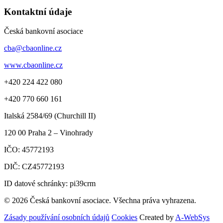
Kontaktní údaje
Česká bankovní asociace
cba@cbaonline.cz
www.cbaonline.cz
+420 224 422 080
+420 770 660 161
Italská 2584/69 (Churchill II)
120 00
Praha 2 – Vinohrady
IČO:
45772193
DIČ:
CZ45772193
ID datové schránky: pi39crm
© 2026 Česká bankovní asociace. Všechna práva vyhrazena.
Zásady používání osobních údajů
Cookies
Created by
A-WebSys