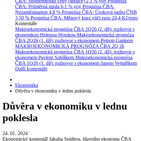
ČBA: Spotřebitelské ceny (inflace)
2,5 % yoy
Prognóza
ČBA: Průměrná mzda
6,1 % yoy
Prognóza ČBA:
Nezaměstnanost
4,8 %
Prognóza ČBA: Úroková sazba ČNB
3,50 %
Prognóza ČBA: Měnový kurz vůči euru
24,4 Kč/euro
Komentáře
Makroekonomická prognóza ČBA 2Q26 (2. díl): rozhovor s
ekonomkou Helenou Horskou
Makroekonomická prognóza
ČBA 2Q26 (1. díl): rozhovor s ekonomem Petrem Gapkem
MAKROEKONOMICKÁ PROGNÓZA ČBA 2Q 26
Makroekonomická prognóza ČBA 1Q26 (2. díl): rozhovor s
ekonomem Pavlem Sobíškem
Makroekonomická prognóza
ČBA 1Q26 (1. díl): rozhovor s ekonomem Janem Vejmělkem
Další komentáře
Ekonomika
Důvěra v ekonomiku v lednu poklesla
Důvěra v ekonomiku v lednu
poklesla
24. 01. 2024
Ekonomický komentář Jakuba Seidlera, hlavního ekonoma ČBA