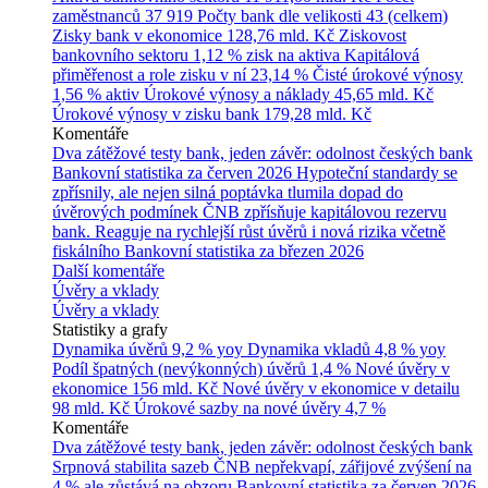
zaměstnanců
37 919
Počty bank dle velikosti
43 (celkem)
Zisky bank v ekonomice
128,76 mld. Kč
Ziskovost
bankovního sektoru
1,12 % zisk na aktiva
Kapitálová
přiměřenost a role zisku v ní
23,14 %
Čisté úrokové výnosy
1,56 % aktiv
Úrokové výnosy a náklady
45,65 mld. Kč
Úrokové výnosy v zisku bank
179,28 mld. Kč
Komentáře
Dva zátěžové testy bank, jeden závěr: odolnost českých bank
Bankovní statistika za červen 2026
Hypoteční standardy se
zpřísnily, ale nejen silná poptávka tlumila dopad do
úvěrových podmínek
ČNB zpřísňuje kapitálovou rezervu
bank. Reaguje na rychlejší růst úvěrů i nová rizika včetně
fiskálního
Bankovní statistika za březen 2026
Další komentáře
Úvěry a vklady
Úvěry a vklady
Statistiky a grafy
Dynamika úvěrů
9,2 % yoy
Dynamika vkladů
4,8 % yoy
Podíl špatných (nevýkonných) úvěrů
1,4 %
Nové úvěry v
ekonomice
156 mld. Kč
Nové úvěry v ekonomice v detailu
98 mld. Kč
Úrokové sazby na nové úvěry
4,7 %
Komentáře
Dva zátěžové testy bank, jeden závěr: odolnost českých bank
Srpnová stabilita sazeb ČNB nepřekvapí, zářijové zvýšení na
4 % ale zůstává na obzoru
Bankovní statistika za červen 2026