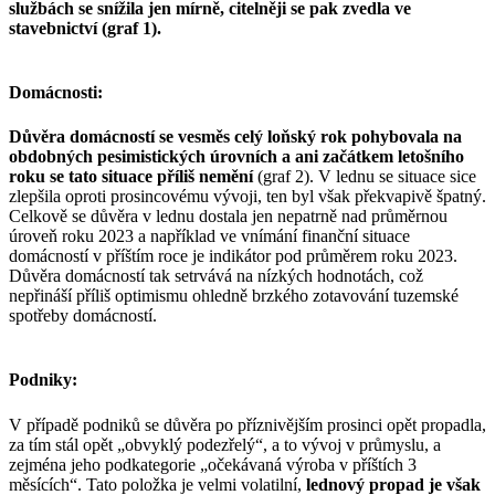
službách se snížila jen mírně, citelněji se pak zvedla ve
stavebnictví (graf 1).
Domácnosti:
Důvěra domácností se vesměs celý loňský rok pohybovala na
obdobných pesimistických úrovních a ani začátkem letošního
roku se tato situace příliš nemění
(graf 2). V lednu se situace sice
zlepšila oproti prosincovému vývoji, ten byl však překvapivě špatný.
Celkově se důvěra v lednu dostala jen nepatrně nad průměrnou
úroveň roku 2023 a například ve vnímání finanční situace
domácností v příštím roce je indikátor pod průměrem roku 2023.
Důvěra domácností tak setrvává na nízkých hodnotách, což
nepřináší příliš optimismu ohledně brzkého zotavování tuzemské
spotřeby domácností.
Podniky:
V případě podniků se důvěra po příznivějším prosinci opět propadla,
za tím stál opět „obvyklý podezřelý“, a to vývoj v průmyslu, a
zejména jeho podkategorie „očekávaná výroba v příštích 3
měsících“. Tato položka je velmi volatilní,
lednový propad je však