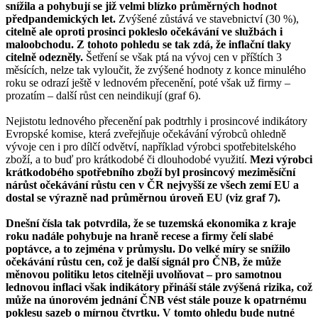
snížila a pohybují se již velmi blízko průměrných hodnot
předpandemických let.
Zvýšené zůstává ve stavebnictví (30 %),
citelně ale oproti prosinci pokleslo očekávání ve službách i
maloobchodu. Z tohoto pohledu se tak zdá, že inflační tlaky
citelně odezněly.
Šetření se však ptá na vývoj cen v příštích 3
měsících, nelze tak vyloučit, že zvýšené hodnoty z konce minulého
roku se odrazí ještě v lednovém přecenění, poté však už firmy –
prozatím – další růst cen neindikují (graf 6).
Nejistotu lednového přecenění pak podtrhly i prosincové indikátory
Evropské komise, která zveřejňuje očekávání výrobců ohledně
vývoje cen i pro dílčí odvětví, například výrobci spotřebitelského
zboží, a to buď pro krátkodobé či dlouhodobé využití.
Mezi výrobci
krátkodobého spotřebního zboží byl prosincový meziměsíční
nárůst očekávání růstu cen v ČR nejvyšší ze všech zemí EU a
dostal se výrazně nad průměrnou úroveň EU (viz graf 7).
Dnešní čísla tak potvrdila, že se tuzemská ekonomika z kraje
roku nadále pohybuje na hraně recese a firmy čelí slabé
poptávce, a to zejména v průmyslu. Do velké míry se snížilo
očekávání růstu cen, což je další signál pro ČNB, že může
měnovou politiku letos citelněji uvolňovat – pro samotnou
lednovou inflaci však indikátory přináší stále zvýšená rizika, což
může na únorovém jednání ČNB vést stále pouze k opatrnému
poklesu sazeb o mírnou čtvrtku. V tomto ohledu bude nutné