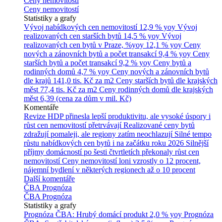
Ceny nemovitostí
Ceny nemovitostí
Statistiky a grafy
Vývoj nabídkových cen nemovitostí
12,9 % yoy
Vývoj
realizovaných cen starších bytů
14,5 % yoy
Vývoj
realizovaných cen bytů v Praze, %yoy
12,1 % yoy
Ceny
nových a zánovních bytů a počet transakcí
9,4 % yoy
Ceny
starších bytů a počet transakcí
9,2 % yoy
Ceny bytů a
rodinných domů
4,7 % yoy
Ceny nových a zánovních bytů
dle krajů
141,0 tis. Kč za m2
Ceny starších bytů dle krajských
měst
77,4 tis. Kč za m2
Ceny rodinných domů dle krajských
měst
6,39 (cena za dům v mil. Kč)
Komentáře
Revize HDP přinesla lepší produktivitu, ale vysoké úspory i
růst cen nemovitostí přetrvávají
Realizované ceny bytů
zdražují pomaleji, ale regiony zatím neochlazují
Silné tempo
růstu nabídkových cen bytů i na začátku roku 2026
Silnější
příjmy domácností po šesti čtvrtletích překonaly růst cen
nemovitostí
Ceny nemovitostí loni vzrostly o 12 procent,
nájemní bydlení v některých regionech až o 10 procent
Další komentáře
ČBA Prognóza
ČBA Prognóza
Statistiky a grafy
Prognóza ČBA: Hrubý domácí produkt
2,0 % yoy
Prognóza