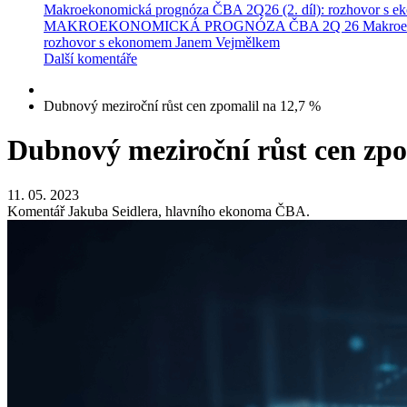
Makroekonomická prognóza ČBA 2Q26 (2. díl): rozhovor s 
MAKROEKONOMICKÁ PROGNÓZA ČBA 2Q 26
Makroe
rozhovor s ekonomem Janem Vejmělkem
Další komentáře
Dubnový meziroční růst cen zpomalil na 12,7 %
Dubnový meziroční růst cen zpo
11. 05. 2023
Komentář Jakuba Seidlera, hlavního ekonoma ČBA.