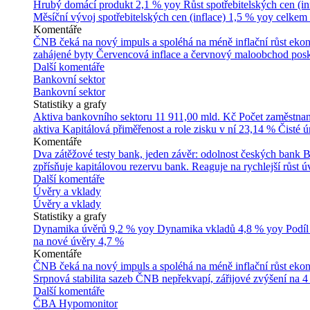
Hrubý domácí produkt
2,1 % yoy
Růst spotřebitelských cen (in
Měsíční vývoj spotřebitelských cen (inflace)
1,5 % yoy celkem
Komentáře
ČNB čeká na nový impuls a spoléhá na méně inflační růst ek
zahájené byty
Červencová inflace a červnový maloobchod posk
Další komentáře
Bankovní sektor
Bankovní sektor
Statistiky a grafy
Aktiva bankovního sektoru
11 911,00 mld. Kč
Počet zaměstna
aktiva
Kapitálová přiměřenost a role zisku v ní
23,14 %
Čisté 
Komentáře
Dva zátěžové testy bank, jeden závěr: odolnost českých bank
B
zpřísňuje kapitálovou rezervu bank. Reaguje na rychlejší růst úv
Další komentáře
Úvěry a vklady
Úvěry a vklady
Statistiky a grafy
Dynamika úvěrů
9,2 % yoy
Dynamika vkladů
4,8 % yoy
Podíl
na nové úvěry
4,7 %
Komentáře
ČNB čeká na nový impuls a spoléhá na méně inflační růst ek
Srpnová stabilita sazeb ČNB nepřekvapí, zářijové zvýšení na 4
Další komentáře
ČBA Hypomonitor