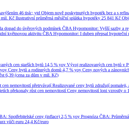
 navýšením
46 tisíc; ytd
Objem nově poskytnutých hypoték bez a s refi
 mil. Kč
Ilustrativní průměrná měsíční splátka hypotéky
25 841 Kč
Obj
umila dopad do úvěrových podmínek
ČBA Hypomonitor: Vyšší sazby a regul
dní květnovou aktivitu
ČBA Hypomonitor: I duben přepsal hypoteční 
vaných cen starších bytů
14,5 % yoy
Vývoj realizovaných cen bytů v 
 yoy
Ceny bytů a rodinných domů
4,7 % yoy
Ceny nových a zánovních 
ěst
6,39 (cena za dům v mil. Kč)
t cen nemovitostí přetrvávají
Realizované ceny bytů zdražují pomaleji, 
tletích překonaly růst cen nemovitostí
Ceny nemovitostí loni vzrostly o 
A: Spotřebitelské ceny (inflace)
2,5 % yoy
Prognóza ČBA: Průměrn
rz vůči euru
24,4 Kč/euro