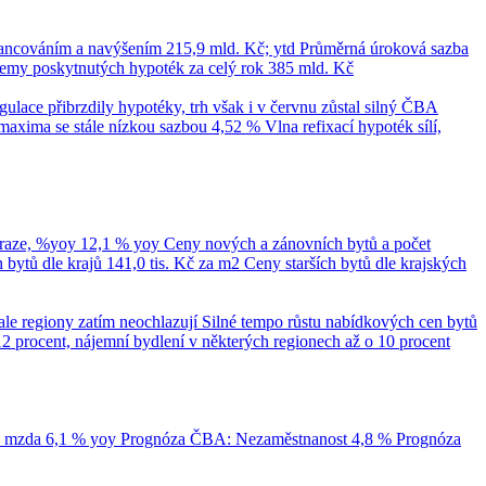
nancováním a navýšením
215,9 mld. Kč; ytd
Průměrná úroková sazba
emy poskytnutých hypoték za celý rok
385 mld. Kč
ace přibrzdily hypotéky, trh však i v červnu zůstal silný
ČBA
maxima se stále nízkou sazbou 4,52 %
Vlna refixací hypoték sílí,
Praze, %yoy
12,1 % yoy
Ceny nových a zánovních bytů a počet
bytů dle krajů
141,0 tis. Kč za m2
Ceny starších bytů dle krajských
ale regiony zatím neochlazují
Silné tempo růstu nabídkových cen bytů
12 procent, nájemní bydlení v některých regionech až o 10 procent
á mzda
6,1 % yoy
Prognóza ČBA: Nezaměstnanost
4,8 %
Prognóza