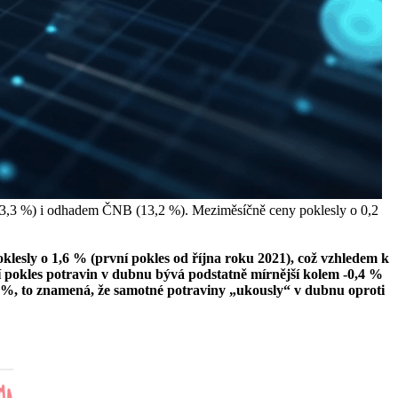
13,3 %) i odhadem ČNB (13,2 %). Meziměsíčně ceny poklesly o 0,2
klesly o 1,6 % (první pokles od října roku 2021), což vzhledem k
ní pokles potravin v dubnu bývá podstatně mírnější kolem -0,4 %
5 %, to znamená, že samotné potraviny „ukously“ v dubnu oproti