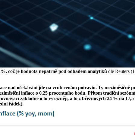
7 %, což je hodnota nepatrně pod odhadem analytiků
dle Reuters (
flace nad očekávání jde na vrub cenám potravin. Ty meziměsíčně po
ziměsíční inflace o 0,25 procentního bodu. Přitom tradiční sezón
srovnávací základně o to výrazněji, a to z březnových 24 % na 17,
lední řádek).