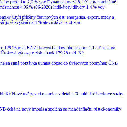
cího produktu
2,0 % yoy
Dynamika mezd
8,1 % yoy nominálně
městnanost
4,96 % (06-2026)
Indikátory důvěry
1,4 % yoy
nomiky
Čtyři příběhy červnových dat: energetika, export, mzdy a
zářijové zvýšení na 4 % ale zůstává na obzoru
ce
128,76 mld. Kč
Ziskovost bankovního sektoru
1,12 % zisk na
č
Úrokové výnosy v zisku bank
179,28 mld. Kč
le nejen silná poptávka tlumila dopad do úvěrových podmínek
ČNB
ld. Kč
Nové úvěry v ekonomice v detailu
98 mld. Kč
Úrokové sazby
NB čeká na nový impuls a spoléhá na méně inflační růst ekonomiky