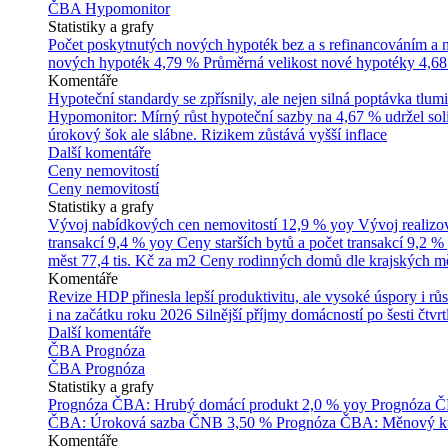
ČBA Hypomonitor
Statistiky a grafy
Počet poskytnutých nových hypoték bez a s refinancováním a
nových hypoték
4,79 %
Průměrná velikost nové hypotéky
4,68
Komentáře
Hypoteční standardy se zpřísnily, ale nejen silná poptávka tl
Hypomonitor: Mírný růst hypoteční sazby na 4,67 % udržel soli
úrokový šok ale slábne. Rizikem zůstává vyšší inflace
Další komentáře
Ceny nemovitostí
Ceny nemovitostí
Statistiky a grafy
Vývoj nabídkových cen nemovitostí
12,9 % yoy
Vývoj realizo
transakcí
9,4 % yoy
Ceny starších bytů a počet transakcí
9,2 %
měst
77,4 tis. Kč za m2
Ceny rodinných domů dle krajských m
Komentáře
Revize HDP přinesla lepší produktivitu, ale vysoké úspory i růs
i na začátku roku 2026
Silnější příjmy domácností po šesti čtvr
Další komentáře
ČBA Prognóza
ČBA Prognóza
Statistiky a grafy
Prognóza ČBA: Hrubý domácí produkt
2,0 % yoy
Prognóza ČB
ČBA: Úroková sazba ČNB
3,50 %
Prognóza ČBA: Měnový ku
Komentáře