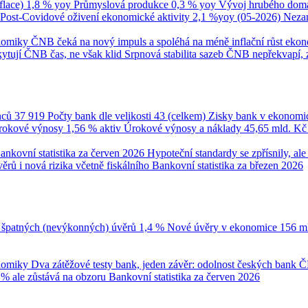
flace)
1,8 % yoy
Průmyslová produkce
0,3 % yoy
Vývoj hrubého domá
Post-Covidové oživení ekonomické aktivity
2,1 %yoy (05-2026)
Neza
onomiky
ČNB čeká na nový impuls a spoléhá na méně inflační růst eko
ytují ČNB čas, ne však klid
Srpnová stabilita sazeb ČNB nepřekvapí, 
nců
37 919
Počty bank dle velikosti
43 (celkem)
Zisky bank v ekonomi
úrokové výnosy
1,56 % aktiv
Úrokové výnosy a náklady
45,65 mld. K
ankovní statistika za červen 2026
Hypoteční standardy se zpřísnily, a
ěrů i nová rizika včetně fiskálního
Bankovní statistika za březen 2026
 špatných (nevýkonných) úvěrů
1,4 %
Nové úvěry v ekonomice
156 m
onomiky
Dva zátěžové testy bank, jeden závěr: odolnost českých bank
Č
 % ale zůstává na obzoru
Bankovní statistika za červen 2026