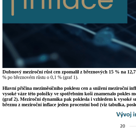
Dubnový meziroční růst cen zpomalil z březnových 15 % na 12,
% po březnovém růstu o 0,1 % (graf 1).
Hlavní příčina meziměsíčního poklesu cen a snížení meziroční in
vysoké váze této položky ve spotřebním koši znamenalo pokles me
(graf 2). Meziroční dynamika pak poklesla i vzhledem k vysoké 
březnu z meziroční inflace jeden procentní bod (viz tabulka, pos