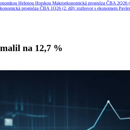
ekonomkou Helenou Horskou
Makroekonomická prognóza ČBA 2Q26 (1
konomická prognóza ČBA 1Q26 (2. díl): rozhovor s ekonomem Pavl
malil na 12,7 %