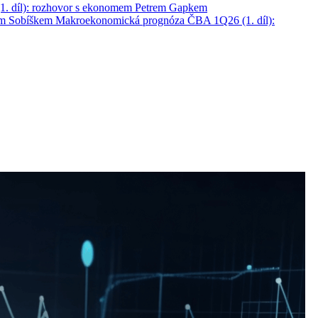
. díl): rozhovor s ekonomem Petrem Gapkem
em Sobíškem
Makroekonomická prognóza ČBA 1Q26 (1. díl):