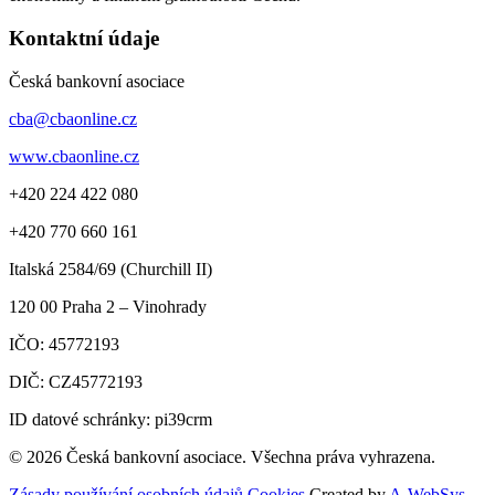
Kontaktní údaje
Česká bankovní asociace
cba@cbaonline.cz
www.cbaonline.cz
+420 224 422 080
+420 770 660 161
Italská 2584/69 (Churchill II)
120 00
Praha 2 – Vinohrady
IČO:
45772193
DIČ:
CZ45772193
ID datové schránky: pi39crm
© 2026 Česká bankovní asociace. Všechna práva vyhrazena.
Zásady používání osobních údajů
Cookies
Created by
A-WebSys