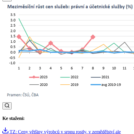
Ke stažení:
TZ: Ceny většiny výrobců v srpnu rostly, v zemědělství ale