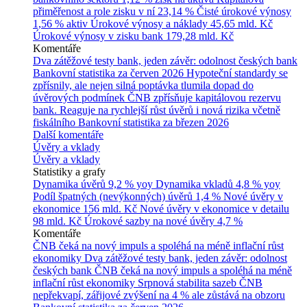
přiměřenost a role zisku v ní
23,14 %
Čisté úrokové výnosy
1,56 % aktiv
Úrokové výnosy a náklady
45,65 mld. Kč
Úrokové výnosy v zisku bank
179,28 mld. Kč
Komentáře
Dva zátěžové testy bank, jeden závěr: odolnost českých bank
Bankovní statistika za červen 2026
Hypoteční standardy se
zpřísnily, ale nejen silná poptávka tlumila dopad do
úvěrových podmínek
ČNB zpřísňuje kapitálovou rezervu
bank. Reaguje na rychlejší růst úvěrů i nová rizika včetně
fiskálního
Bankovní statistika za březen 2026
Další komentáře
Úvěry a vklady
Úvěry a vklady
Statistiky a grafy
Dynamika úvěrů
9,2 % yoy
Dynamika vkladů
4,8 % yoy
Podíl špatných (nevýkonných) úvěrů
1,4 %
Nové úvěry v
ekonomice
156 mld. Kč
Nové úvěry v ekonomice v detailu
98 mld. Kč
Úrokové sazby na nové úvěry
4,7 %
Komentáře
ČNB čeká na nový impuls a spoléhá na méně inflační růst
ekonomiky
Dva zátěžové testy bank, jeden závěr: odolnost
českých bank
ČNB čeká na nový impuls a spoléhá na méně
inflační růst ekonomiky
Srpnová stabilita sazeb ČNB
nepřekvapí, zářijové zvýšení na 4 % ale zůstává na obzoru