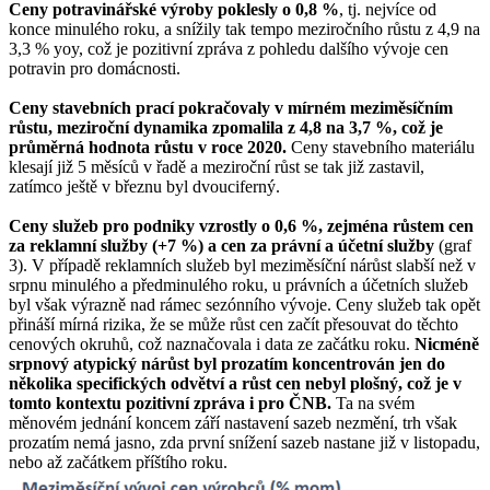
Ceny potravinářské výroby poklesly o 0,8 %
, tj. nejvíce od
konce minulého roku, a snížily tak tempo meziročního růstu z 4,9 na
3,3 % yoy, což je pozitivní zpráva z pohledu dalšího vývoje cen
potravin pro domácnosti.
Ceny stavebních prací pokračovaly v mírném meziměsíčním
růstu, meziroční dynamika zpomalila z 4,8 na 3,7 %, což je
průměrná hodnota růstu v roce 2020.
Ceny stavebního materiálu
klesají již 5 měsíců v řadě a meziroční růst se tak již zastavil,
zatímco ještě v březnu byl dvouciferný.
Ceny služeb pro podniky vzrostly o 0,6 %, zejména růstem cen
za reklamní služby (+7 %) a cen za právní a účetní služby
(graf
3). V případě reklamních služeb byl meziměsíční nárůst slabší než v
srpnu minulého a předminulého roku, u právních a účetních služeb
byl však výrazně nad rámec sezónního vývoje. Ceny služeb tak opět
přináší mírná rizika, že se může růst cen začít přesouvat do těchto
cenových okruhů, což naznačovala i data ze začátku roku.
Nicméně
srpnový atypický nárůst byl prozatím koncentrován jen do
několika specifických odvětví a růst cen nebyl plošný, což je v
tomto kontextu pozitivní zpráva i pro ČNB.
Ta na svém
měnovém jednání koncem září nastavení sazeb nezmění, trh však
prozatím nemá jasno, zda první snížení sazeb nastane již v listopadu,
nebo až začátkem příštího roku.