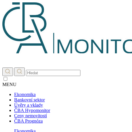
MENU
Ekonomika
Bankovní sektor
Úvěry a vklady
ČBA Hypomonitor
Ceny nemovitostí
ČBA Prognóza
Ekonomika