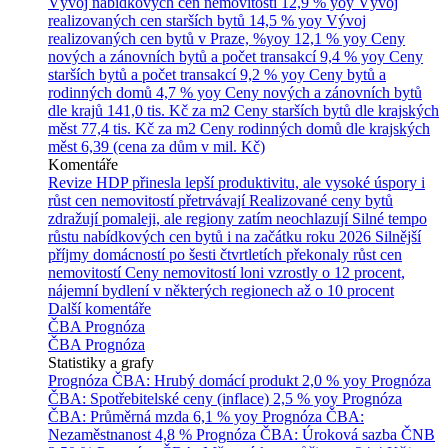
Vývoj nabídkových cen nemovitostí
12,9 % yoy
Vývoj
realizovaných cen starších bytů
14,5 % yoy
Vývoj
realizovaných cen bytů v Praze, %yoy
12,1 % yoy
Ceny
nových a zánovních bytů a počet transakcí
9,4 % yoy
Ceny
starších bytů a počet transakcí
9,2 % yoy
Ceny bytů a
rodinných domů
4,7 % yoy
Ceny nových a zánovních bytů
dle krajů
141,0 tis. Kč za m2
Ceny starších bytů dle krajských
měst
77,4 tis. Kč za m2
Ceny rodinných domů dle krajských
měst
6,39 (cena za dům v mil. Kč)
Komentáře
Revize HDP přinesla lepší produktivitu, ale vysoké úspory i
růst cen nemovitostí přetrvávají
Realizované ceny bytů
zdražují pomaleji, ale regiony zatím neochlazují
Silné tempo
růstu nabídkových cen bytů i na začátku roku 2026
Silnější
příjmy domácností po šesti čtvrtletích překonaly růst cen
nemovitostí
Ceny nemovitostí loni vzrostly o 12 procent,
nájemní bydlení v některých regionech až o 10 procent
Další komentáře
ČBA Prognóza
ČBA Prognóza
Statistiky a grafy
Prognóza ČBA: Hrubý domácí produkt
2,0 % yoy
Prognóza
ČBA: Spotřebitelské ceny (inflace)
2,5 % yoy
Prognóza
ČBA: Průměrná mzda
6,1 % yoy
Prognóza ČBA:
Nezaměstnanost
4,8 %
Prognóza ČBA: Úroková sazba ČNB