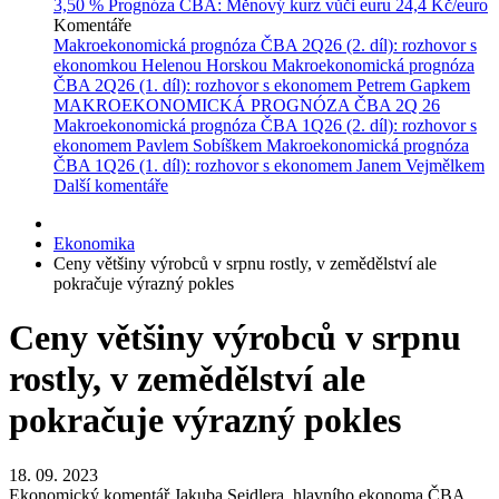
3,50 %
Prognóza ČBA: Měnový kurz vůči euru
24,4 Kč/euro
Komentáře
Makroekonomická prognóza ČBA 2Q26 (2. díl): rozhovor s
ekonomkou Helenou Horskou
Makroekonomická prognóza
ČBA 2Q26 (1. díl): rozhovor s ekonomem Petrem Gapkem
MAKROEKONOMICKÁ PROGNÓZA ČBA 2Q 26
Makroekonomická prognóza ČBA 1Q26 (2. díl): rozhovor s
ekonomem Pavlem Sobíškem
Makroekonomická prognóza
ČBA 1Q26 (1. díl): rozhovor s ekonomem Janem Vejmělkem
Další komentáře
Ekonomika
Ceny většiny výrobců v srpnu rostly, v zemědělství ale
pokračuje výrazný pokles
Ceny většiny výrobců v srpnu
rostly, v zemědělství ale
pokračuje výrazný pokles
18. 09. 2023
Ekonomický komentář Jakuba Seidlera, hlavního ekonoma ČBA