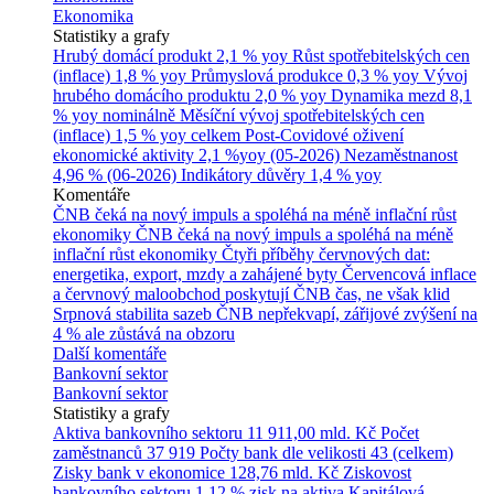
Ekonomika
Statistiky a grafy
Hrubý domácí produkt
2,1 % yoy
Růst spotřebitelských cen
(inflace)
1,8 % yoy
Průmyslová produkce
0,3 % yoy
Vývoj
hrubého domácího produktu
2,0 % yoy
Dynamika mezd
8,1
% yoy nominálně
Měsíční vývoj spotřebitelských cen
(inflace)
1,5 % yoy celkem
Post-Covidové oživení
ekonomické aktivity
2,1 %yoy (05-2026)
Nezaměstnanost
4,96 % (06-2026)
Indikátory důvěry
1,4 % yoy
Komentáře
ČNB čeká na nový impuls a spoléhá na méně inflační růst
ekonomiky
ČNB čeká na nový impuls a spoléhá na méně
inflační růst ekonomiky
Čtyři příběhy červnových dat:
energetika, export, mzdy a zahájené byty
Červencová inflace
a červnový maloobchod poskytují ČNB čas, ne však klid
Srpnová stabilita sazeb ČNB nepřekvapí, zářijové zvýšení na
4 % ale zůstává na obzoru
Další komentáře
Bankovní sektor
Bankovní sektor
Statistiky a grafy
Aktiva bankovního sektoru
11 911,00 mld. Kč
Počet
zaměstnanců
37 919
Počty bank dle velikosti
43 (celkem)
Zisky bank v ekonomice
128,76 mld. Kč
Ziskovost
bankovního sektoru
1,12 % zisk na aktiva
Kapitálová