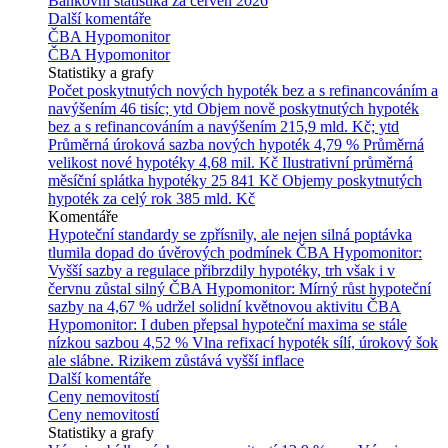
Bankovní statistika za červen 2026
Další komentáře
ČBA Hypomonitor
ČBA Hypomonitor
Statistiky a grafy
Počet poskytnutých nových hypoték bez a s refinancováním a
navýšením
46 tisíc; ytd
Objem nově poskytnutých hypoték
bez a s refinancováním a navýšením
215,9 mld. Kč; ytd
Průměrná úroková sazba nových hypoték
4,79 %
Průměrná
velikost nové hypotéky
4,68 mil. Kč
Ilustrativní průměrná
měsíční splátka hypotéky
25 841 Kč
Objemy poskytnutých
hypoték za celý rok
385 mld. Kč
Komentáře
Hypoteční standardy se zpřísnily, ale nejen silná poptávka
tlumila dopad do úvěrových podmínek
ČBA Hypomonitor:
Vyšší sazby a regulace přibrzdily hypotéky, trh však i v
červnu zůstal silný
ČBA Hypomonitor: Mírný růst hypoteční
sazby na 4,67 % udržel solidní květnovou aktivitu
ČBA
Hypomonitor: I duben přepsal hypoteční maxima se stále
nízkou sazbou 4,52 %
Vlna refixací hypoték sílí, úrokový šok
ale slábne. Rizikem zůstává vyšší inflace
Další komentáře
Ceny nemovitostí
Ceny nemovitostí
Statistiky a grafy