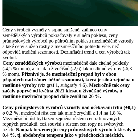
Ceny výrobců vyzněly v srpnu smíšeně, zatímco ceny
zemědělských výrobců pokračovaly v silném poklesu, ceny
průmyslových výrobců po půlročním poklesu meziměsíčně vzrostly
a také ceny služeb rostly z meziměsíčního pohledu více, než
odpovídá tradiční sezónnosti. Dezinflační trend u cen výrobců tak
zvolnil.
Ceny zemědělských výrobců
meziměsíčně dále citelně poklesly
(-4,5 % mom), a to jak u živočišné (-2,6) tak rostlinné výroby (-6,3
% mom).
Příznivé je, že meziměsíční propad byl v obou
případech nad rámec běžné sezónnosti, která je silná zejména u
rostlinné výroby
(viz graf 1, subgrafy 4-6).
Meziročně tak ceny
začaly poprvé od května 2021 klesat u živočišné výroby, u
rostlinné meziroční propad dále zesílil na 26 %.
Ceny průmyslových výrobců vzrostly nad očekávání trhu (+0,1)
o 0,2 %,
meziroční růst cen tak mírně zrychlil z 1,4 na 1,8 %.
Meziměsíční růst byl tažen zejména růstem cen rafinovaných
ropných produktů, což souvisí s růstem cen ropy na světových
trzích.
Naopak bez energií ceny průmyslových výrobců klesaly o
0,4 %, tj. obdobným tempem jako v předchozích měsících.