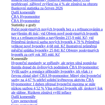
nepřekvapí, zářijové zvýšení na 4 % ale zůstává na obzoru
Bankovní statistika za červen 2026
Další komentáře
ČBA Hypomonitor
ČBA Hypomonitor
Statistiky a grafy
Počet poskytnutých nových hypoték bez a s refinancováním a
navýšením
46 tisíc; ytd
Objem nově poskytnutých hypoték
bez a s refinancováním a navýšením
215,9 mld. Kč; ytd
Průměrná úroková sazba nových hypoték
4,79 %
Průměrná
velikost nové hypotéky
4,68 mil. Kč
Ilustrativní průměrná
měsíční splátka hypotéky
25 841 Kč
Objemy poskytnutých
hypoték za celý rok
385 mld. Kč
Komentáře
Hypoteční standardy se zpřísnily, ale nejen silná poptávka
tlumila dopad do úvěrových podmínek
ČBA Hypomonitor:
Vyšší sazby a regulace přibrzdily hypotéky, trh však i v
červnu zůstal silný
ČBA Hypomonitor: Mírný růst hypoteční
sazby na 4,67 % udržel solidní květnovou aktivitu
ČBA
Hypomonitor: I duben přepsal hypoteční maxima se stále
nízkou sazbou 4,52 %
Vlna refixací hypoték sílí, úrokový šok
ale slábne. Rizikem zůstává vyšší inflace
Další komentáře
Ceny nemovitostí