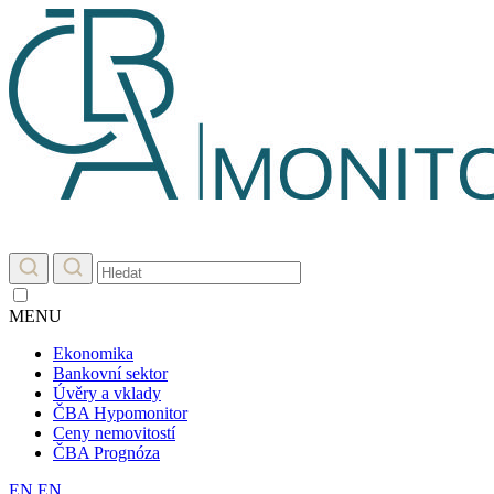
MENU
Ekonomika
Bankovní sektor
Úvěry a vklady
ČBA Hypomonitor
Ceny nemovitostí
ČBA Prognóza
EN
EN