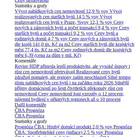
Ceny nemovitostí
Statistiky a grafy
Vývoj nabídkových cen nemovitostí
12,9 % yoy
Vývoj
realizovaných cen starších bytů
14,5 % yoy
Vývoj
realizovaných cen bytů v Praze, %yoy
12,1 % yoy
Ceny
nových a zánovních bytů a počet transakcí
9,4 % yoy
Ceny
starších bytů a počet transakcí
9,2 % yoy
Ceny bytů a
rodinných domů
4,7 % yoy
Ceny nových a zánovních bytů
dle krajů
141,0 tis. Kč za m2
Ceny starších bytů dle krajských
měst
77,4 tis. Kč za m2
Ceny rodinných domů dle krajských
měst
6,39 (cena za dům v mil. Kč)
Komentáře
Revize HDP přinesla lepší produktivitu, ale vysoké úspory i
růst cen nemovitostí přetrvávají
Realizované ceny bytů
zdražují pomaleji, ale regiony zatím neochlazují
Silné tempo
růstu nabídkových cen bytů i na začátku roku 2026
Silnější
příjmy domácností po šesti čtvrtletích překonaly růst cen
nemovitostí
Ceny nemovitostí loni vzrostly o 12 procent,
nájemní bydlení v některých regionech až o 10 procent
Další komentáře
ČBA Prognóza
ČBA Prognóza
Statistiky a grafy
Prognóza ČBA: Hrubý domácí produkt
2,0 % yoy
Prognóza
ČBA: Spotřebitelské ceny (inflace)
2,5 % yoy
Prognóza