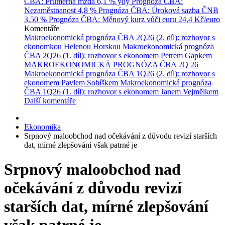
ČBA: Průměrná mzda
6,1 % yoy
Prognóza ČBA:
Nezaměstnanost
4,8 %
Prognóza ČBA: Úroková sazba ČNB
3,50 %
Prognóza ČBA: Měnový kurz vůči euru
24,4 Kč/euro
Komentáře
Makroekonomická prognóza ČBA 2Q26 (2. díl): rozhovor s
ekonomkou Helenou Horskou
Makroekonomická prognóza
ČBA 2Q26 (1. díl): rozhovor s ekonomem Petrem Gapkem
MAKROEKONOMICKÁ PROGNÓZA ČBA 2Q 26
Makroekonomická prognóza ČBA 1Q26 (2. díl): rozhovor s
ekonomem Pavlem Sobíškem
Makroekonomická prognóza
ČBA 1Q26 (1. díl): rozhovor s ekonomem Janem Vejmělkem
Další komentáře
Ekonomika
Srpnový maloobchod nad očekávání z důvodu revizí starších
dat, mírné zlepšování však patrné je
Srpnový maloobchod nad
očekávání z důvodu revizí
starších dat, mírné zlepšování