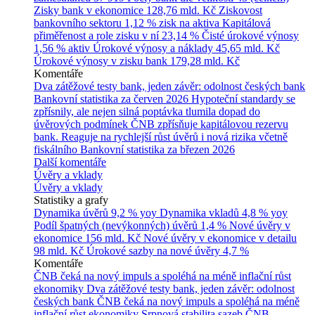
Zisky bank v ekonomice
128,76 mld. Kč
Ziskovost
bankovního sektoru
1,12 % zisk na aktiva
Kapitálová
přiměřenost a role zisku v ní
23,14 %
Čisté úrokové výnosy
1,56 % aktiv
Úrokové výnosy a náklady
45,65 mld. Kč
Úrokové výnosy v zisku bank
179,28 mld. Kč
Komentáře
Dva zátěžové testy bank, jeden závěr: odolnost českých bank
Bankovní statistika za červen 2026
Hypoteční standardy se
zpřísnily, ale nejen silná poptávka tlumila dopad do
úvěrových podmínek
ČNB zpřísňuje kapitálovou rezervu
bank. Reaguje na rychlejší růst úvěrů i nová rizika včetně
fiskálního
Bankovní statistika za březen 2026
Další komentáře
Úvěry a vklady
Úvěry a vklady
Statistiky a grafy
Dynamika úvěrů
9,2 % yoy
Dynamika vkladů
4,8 % yoy
Podíl špatných (nevýkonných) úvěrů
1,4 %
Nové úvěry v
ekonomice
156 mld. Kč
Nové úvěry v ekonomice v detailu
98 mld. Kč
Úrokové sazby na nové úvěry
4,7 %
Komentáře
ČNB čeká na nový impuls a spoléhá na méně inflační růst
ekonomiky
Dva zátěžové testy bank, jeden závěr: odolnost
českých bank
ČNB čeká na nový impuls a spoléhá na méně
inflační růst ekonomiky
Srpnová stabilita sazeb ČNB