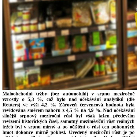
Maloobchodní tržby (bez automobilů) v srpnu meziročně
vzrostly o 5,3 %, což bylo nad očekávání analytiků (dle
Reuters) ve výši 4,2 %. Zároveň červencová hodnota byla
revidována směrem nahoru z 4,5 % na 4,9 %. Nad očekávání
silnější srpnový meziroční růst byl však tažen především
revizemi historických čísel, samotný meziměsíční růst reálných
tržeb byl v srpnu mírný a po očištění o růst cen pohonných
hmot dokonce mírně poklesl. Uvedený meziroční růst je po