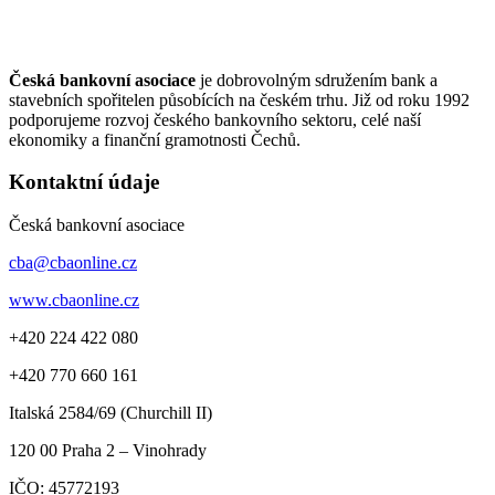
Česká bankovní asociace
je dobrovolným sdružením bank a
stavebních spořitelen působících na českém trhu. Již od roku 1992
podporujeme rozvoj českého bankovního sektoru, celé naší
ekonomiky a finanční gramotnosti Čechů.
Kontaktní údaje
Česká bankovní asociace
cba@cbaonline.cz
www.cbaonline.cz
+420 224 422 080
+420 770 660 161
Italská 2584/69 (Churchill II)
120 00
Praha 2 – Vinohrady
IČO:
45772193