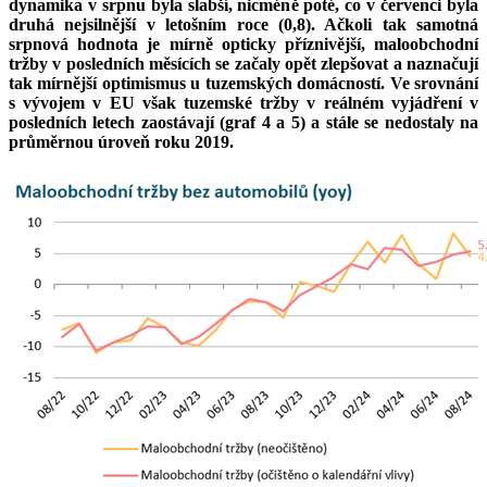
dynamika v srpnu byla slabší, nicméně poté, co v červenci byla
druhá nejsilnější v letošním roce (0,8). Ačkoli tak samotná
srpnová hodnota je mírně opticky příznivější, maloobchodní
tržby v posledních měsících se začaly opět zlepšovat a naznačují
tak mírnější optimismus u tuzemských domácností. Ve srovnání
s vývojem v EU však tuzemské tržby v reálném vyjádření v
posledních letech zaostávají (graf 4 a 5) a stále se nedostaly na
průměrnou úroveň roku 2019.