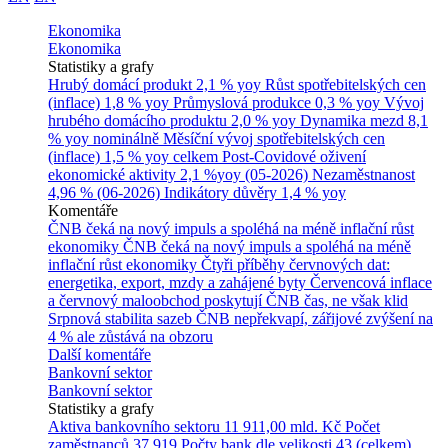
Ekonomika
Ekonomika
Statistiky a grafy
Hrubý domácí produkt
2,1 % yoy
Růst spotřebitelských cen
(inflace)
1,8 % yoy
Průmyslová produkce
0,3 % yoy
Vývoj
hrubého domácího produktu
2,0 % yoy
Dynamika mezd
8,1
% yoy nominálně
Měsíční vývoj spotřebitelských cen
(inflace)
1,5 % yoy celkem
Post-Covidové oživení
ekonomické aktivity
2,1 %yoy (05-2026)
Nezaměstnanost
4,96 % (06-2026)
Indikátory důvěry
1,4 % yoy
Komentáře
ČNB čeká na nový impuls a spoléhá na méně inflační růst
ekonomiky
ČNB čeká na nový impuls a spoléhá na méně
inflační růst ekonomiky
Čtyři příběhy červnových dat:
energetika, export, mzdy a zahájené byty
Červencová inflace
a červnový maloobchod poskytují ČNB čas, ne však klid
Srpnová stabilita sazeb ČNB nepřekvapí, zářijové zvýšení na
4 % ale zůstává na obzoru
Další komentáře
Bankovní sektor
Bankovní sektor
Statistiky a grafy
Aktiva bankovního sektoru
11 911,00 mld. Kč
Počet
zaměstnanců
37 919
Počty bank dle velikosti
43 (celkem)