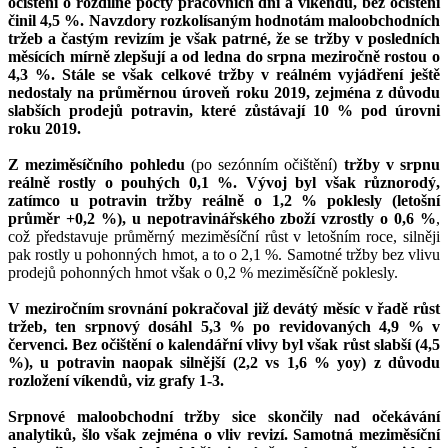
očištění o rozdílné počty pracovních dní a víkendů, bez očištění
činil 4,5 %. Navzdory rozkolísaným hodnotám maloobchodních
tržeb a častým revizím je však patrné, že se tržby v posledních
měsících mírně zlepšují a od ledna do srpna meziročně rostou o
4,3 %. Stále se však celkové tržby v reálném vyjádření ještě
nedostaly na průměrnou úroveň roku 2019, zejména z důvodu
slabších prodejů potravin, které zůstávají 10 % pod úrovni
roku 2019.
Z meziměsíčního pohledu
(po sezónním očištění)
tržby v srpnu
reálně rostly o pouhých 0,1 %. Vývoj byl však různorodý,
zatímco u potravin tržby reálně o 1,2 % poklesly (letošní
průměr +0,2 %), u nepotravinářského zboží vzrostly o 0,6 %
,
což představuje průměrný meziměsíční růst v letošním roce, silněji
pak rostly u pohonných hmot, a to o 2,1 %. Samotné tržby bez vlivu
prodejů pohonných hmot však o 0,2 % meziměsíčně poklesly.
V meziročním srovnání pokračoval již devátý měsíc v řadě růst
tržeb, ten srpnový dosáhl 5,3 % po revidovaných 4,9 % v
červenci. Bez očištění o kalendářní vlivy byl však růst slabší (4,5
%), u potravin naopak silnější (2,2 vs 1,6 % yoy) z důvodu
rozložení víkendů, viz grafy 1-3.
Srpnové maloobchodní tržby sice skončily nad očekávání
analytiků, šlo však zejména o vliv revizí. Samotná meziměsíční