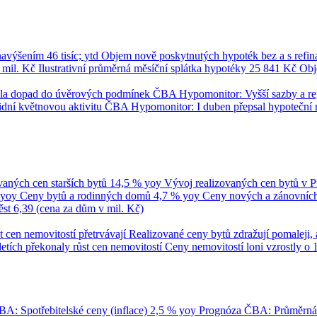
 navýšením
46 tisíc; ytd
Objem nově poskytnutých hypoték bez a s refi
 mil. Kč
Ilustrativní průměrná měsíční splátka hypotéky
25 841 Kč
Obj
umila dopad do úvěrových podmínek
ČBA Hypomonitor: Vyšší sazby a regul
dní květnovou aktivitu
ČBA Hypomonitor: I duben přepsal hypoteční 
vaných cen starších bytů
14,5 % yoy
Vývoj realizovaných cen bytů v 
 yoy
Ceny bytů a rodinných domů
4,7 % yoy
Ceny nových a zánovních 
ěst
6,39 (cena za dům v mil. Kč)
t cen nemovitostí přetrvávají
Realizované ceny bytů zdražují pomaleji, 
tletích překonaly růst cen nemovitostí
Ceny nemovitostí loni vzrostly o 
A: Spotřebitelské ceny (inflace)
2,5 % yoy
Prognóza ČBA: Průměrn