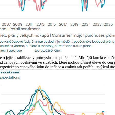
e o jejich stabilizaci v průmyslu a u spotřebitelů. Mírnější korekce sm
ad cenových očekávání ve službách, které mohou přinést úlevu do cen j
ergetického cenového šoku do inflace a zmírnit tak potřebu zvýšení úr