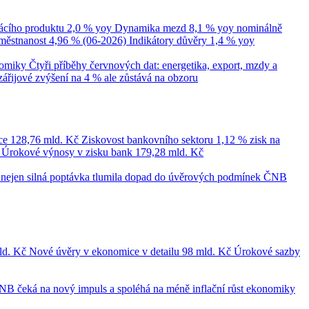
cího produktu
2,0 % yoy
Dynamika mezd
8,1 % yoy nominálně
městnanost
4,96 % (06-2026)
Indikátory důvěry
1,4 % yoy
nomiky
Čtyři příběhy červnových dat: energetika, export, mzdy a
zářijové zvýšení na 4 % ale zůstává na obzoru
ce
128,76 mld. Kč
Ziskovost bankovního sektoru
1,12 % zisk na
č
Úrokové výnosy v zisku bank
179,28 mld. Kč
le nejen silná poptávka tlumila dopad do úvěrových podmínek
ČNB
ld. Kč
Nové úvěry v ekonomice v detailu
98 mld. Kč
Úrokové sazby
NB čeká na nový impuls a spoléhá na méně inflační růst ekonomiky