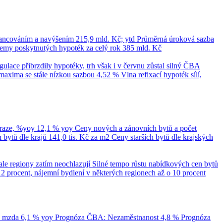
nancováním a navýšením
215,9 mld. Kč; ytd
Průměrná úroková sazba
emy poskytnutých hypoték za celý rok
385 mld. Kč
ace přibrzdily hypotéky, trh však i v červnu zůstal silný
ČBA
maxima se stále nízkou sazbou 4,52 %
Vlna refixací hypoték sílí,
Praze, %yoy
12,1 % yoy
Ceny nových a zánovních bytů a počet
bytů dle krajů
141,0 tis. Kč za m2
Ceny starších bytů dle krajských
ale regiony zatím neochlazují
Silné tempo růstu nabídkových cen bytů
12 procent, nájemní bydlení v některých regionech až o 10 procent
á mzda
6,1 % yoy
Prognóza ČBA: Nezaměstnanost
4,8 %
Prognóza