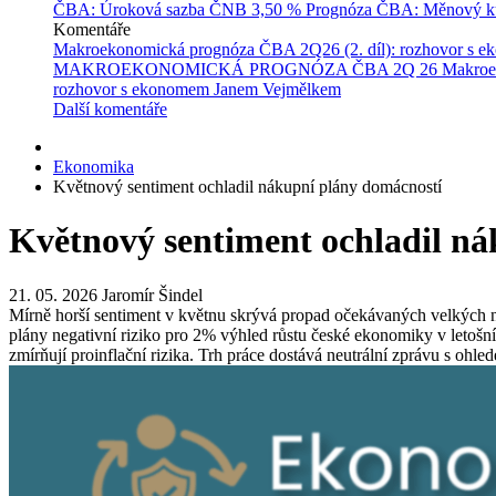
ČBA: Úroková sazba ČNB
3,50 %
Prognóza ČBA: Měnový ku
Komentáře
Makroekonomická prognóza ČBA 2Q26 (2. díl): rozhovor s 
MAKROEKONOMICKÁ PROGNÓZA ČBA 2Q 26
Makroe
rozhovor s ekonomem Janem Vejmělkem
Další komentáře
Ekonomika
Květnový sentiment ochladil nákupní plány domácností
Květnový sentiment ochladil n
21. 05. 2026
Jaromír Šindel
Mírně horší sentiment v květnu skrývá propad očekávaných velkých n
plány negativní riziko pro 2% výhled růstu české ekonomiky v letošním
zmírňují proinflační rizika. Trh práce dostává neutrální zprávu s ohle