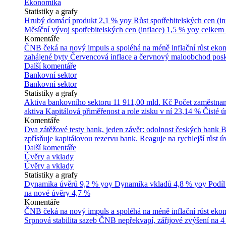
Ekonomika
Statistiky a grafy
Hrubý domácí produkt
2,1 % yoy
Růst spotřebitelských cen (in
Měsíční vývoj spotřebitelských cen (inflace)
1,5 % yoy celkem
Komentáře
ČNB čeká na nový impuls a spoléhá na méně inflační růst ek
zahájené byty
Červencová inflace a červnový maloobchod posk
Další komentáře
Bankovní sektor
Bankovní sektor
Statistiky a grafy
Aktiva bankovního sektoru
11 911,00 mld. Kč
Počet zaměstna
aktiva
Kapitálová přiměřenost a role zisku v ní
23,14 %
Čisté 
Komentáře
Dva zátěžové testy bank, jeden závěr: odolnost českých bank
B
zpřísňuje kapitálovou rezervu bank. Reaguje na rychlejší růst úv
Další komentáře
Úvěry a vklady
Úvěry a vklady
Statistiky a grafy
Dynamika úvěrů
9,2 % yoy
Dynamika vkladů
4,8 % yoy
Podíl
na nové úvěry
4,7 %
Komentáře
ČNB čeká na nový impuls a spoléhá na méně inflační růst ek
Srpnová stabilita sazeb ČNB nepřekvapí, zářijové zvýšení na 4