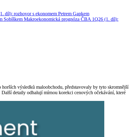
. díl): rozhovor s ekonomem Petrem Gapkem
em Sobíškem
Makroekonomická prognóza ČBA 1Q26 (1. díl):
o horších výsledků maloobchodu, představovaly by tyto skromnější
. Další detaily odhalují mírnou korekci cenových očekávání, které