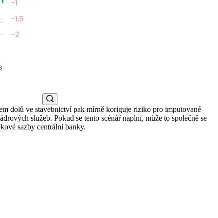
ěrem dolů ve stavebnictví pak mírně koriguje riziko pro imputované
ádrových služeb. Pokud se tento scénář naplní, může to společně se
okové sazby centrální banky.