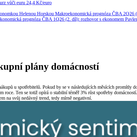
rz vůči euru
24,4 Kč/euro
ekonomkou Helenou Horskou
Makroekonomická prognóza ČBA 2Q26 (1
konomická prognóza ČBA 1Q26 (2. díl): rozhovor s ekonomem Pavl
ákupní plány domácností
ákupů u spotřebitelů. Pokud by se v následujících měsících promítly d
 roce. Ten se totiž opírá o stabilní téměř 3% růst spotřeby domácností
dem na svůj nedávný trend, tedy mírně negativní.