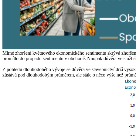
Mírné zhoršení květnového ekonomického sentimentu skrývá zhoršený 
promítlo do propadu sentimentu v obchodě. Naopak důvěra ve službác
Z pohledu dlouhodobého vývoje se důvěra ve stavebnictví drží vysoko
zůstává pod dlouhodobým průměrem, ale stále o něco výše než průměr