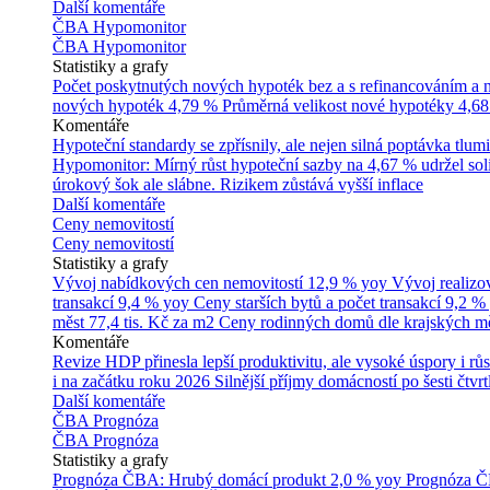
Další komentáře
ČBA Hypomonitor
ČBA Hypomonitor
Statistiky a grafy
Počet poskytnutých nových hypoték bez a s refinancováním a
nových hypoték
4,79 %
Průměrná velikost nové hypotéky
4,68
Komentáře
Hypoteční standardy se zpřísnily, ale nejen silná poptávka tl
Hypomonitor: Mírný růst hypoteční sazby na 4,67 % udržel soli
úrokový šok ale slábne. Rizikem zůstává vyšší inflace
Další komentáře
Ceny nemovitostí
Ceny nemovitostí
Statistiky a grafy
Vývoj nabídkových cen nemovitostí
12,9 % yoy
Vývoj realizo
transakcí
9,4 % yoy
Ceny starších bytů a počet transakcí
9,2 %
měst
77,4 tis. Kč za m2
Ceny rodinných domů dle krajských m
Komentáře
Revize HDP přinesla lepší produktivitu, ale vysoké úspory i růs
i na začátku roku 2026
Silnější příjmy domácností po šesti čtvr
Další komentáře
ČBA Prognóza
ČBA Prognóza
Statistiky a grafy
Prognóza ČBA: Hrubý domácí produkt
2,0 % yoy
Prognóza ČB