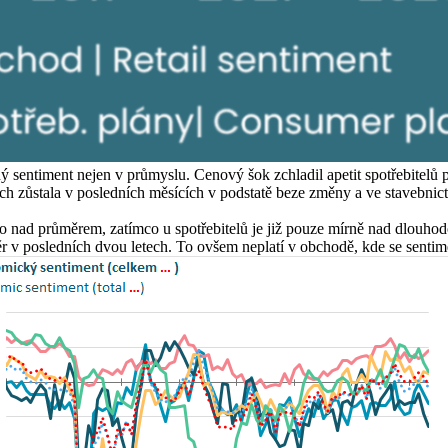
sentiment nejen v průmyslu. Cenový šok zchladil apetit spotřebitelů 
h zůstala v posledních měsících v podstatě beze změny a ve stavebnict
 nad průměrem, zatímco u spotřebitelů je již pouze mírně nad dlouhod
 v posledních dvou letech. To ovšem neplatí v obchodě, kde se sentime