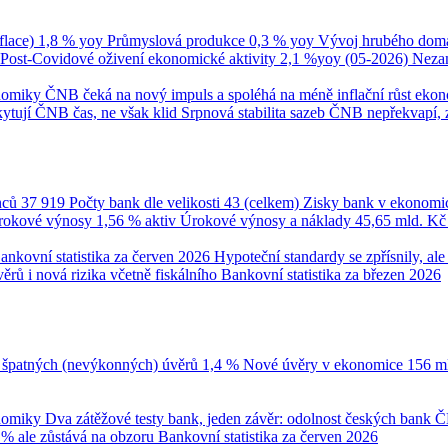
flace)
1,8 % yoy
Průmyslová produkce
0,3 % yoy
Vývoj hrubého domá
Post-Covidové oživení ekonomické aktivity
2,1 %yoy (05-2026)
Neza
onomiky
ČNB čeká na nový impuls a spoléhá na méně inflační růst eko
ytují ČNB čas, ne však klid
Srpnová stabilita sazeb ČNB nepřekvapí, 
nců
37 919
Počty bank dle velikosti
43 (celkem)
Zisky bank v ekonomi
úrokové výnosy
1,56 % aktiv
Úrokové výnosy a náklady
45,65 mld. K
ankovní statistika za červen 2026
Hypoteční standardy se zpřísnily, a
ěrů i nová rizika včetně fiskálního
Bankovní statistika za březen 2026
 špatných (nevýkonných) úvěrů
1,4 %
Nové úvěry v ekonomice
156 m
onomiky
Dva zátěžové testy bank, jeden závěr: odolnost českých bank
Č
 % ale zůstává na obzoru
Bankovní statistika za červen 2026