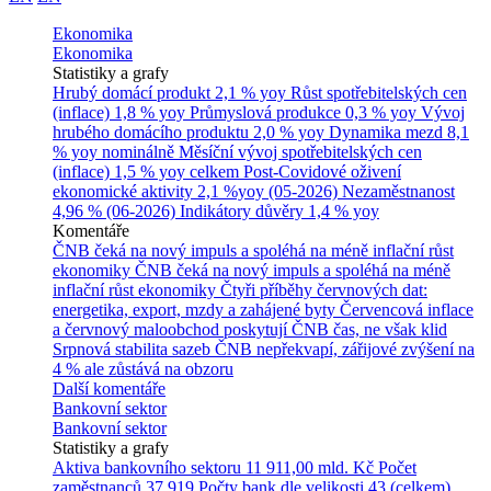
Ekonomika
Ekonomika
Statistiky a grafy
Hrubý domácí produkt
2,1 % yoy
Růst spotřebitelských cen
(inflace)
1,8 % yoy
Průmyslová produkce
0,3 % yoy
Vývoj
hrubého domácího produktu
2,0 % yoy
Dynamika mezd
8,1
% yoy nominálně
Měsíční vývoj spotřebitelských cen
(inflace)
1,5 % yoy celkem
Post-Covidové oživení
ekonomické aktivity
2,1 %yoy (05-2026)
Nezaměstnanost
4,96 % (06-2026)
Indikátory důvěry
1,4 % yoy
Komentáře
ČNB čeká na nový impuls a spoléhá na méně inflační růst
ekonomiky
ČNB čeká na nový impuls a spoléhá na méně
inflační růst ekonomiky
Čtyři příběhy červnových dat:
energetika, export, mzdy a zahájené byty
Červencová inflace
a červnový maloobchod poskytují ČNB čas, ne však klid
Srpnová stabilita sazeb ČNB nepřekvapí, zářijové zvýšení na
4 % ale zůstává na obzoru
Další komentáře
Bankovní sektor
Bankovní sektor
Statistiky a grafy
Aktiva bankovního sektoru
11 911,00 mld. Kč
Počet
zaměstnanců
37 919
Počty bank dle velikosti
43 (celkem)