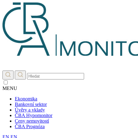
MENU
Ekonomika
Bankovní sektor
Úvěry a vklady
ČBA Hypomonitor
Ceny nemovitostí
ČBA Prognóza
EN
EN