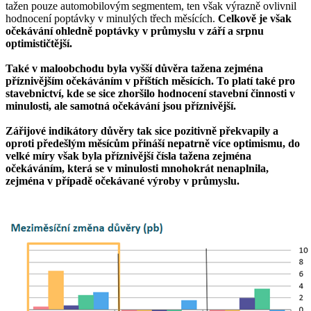
tažen pouze automobilovým segmentem, ten však výrazně ovlivnil
hodnocení poptávky v minulých třech měsících.
Celkově je však
očekávání ohledně poptávky v průmyslu v září a srpnu
optimističtější.
Také v maloobchodu byla vyšší důvěra tažena zejména
příznivějším očekáváním v příštích měsících. To platí také pro
stavebnictví, kde se sice zhoršilo hodnocení stavební činnosti v
minulosti, ale samotná očekávání jsou příznivější.
Zářijové indikátory důvěry tak sice pozitivně překvapily a
oproti předešlým měsícům přináší nepatrně více optimismu, do
velké míry však byla příznivější čísla tažena zejména
očekáváním, která se v minulosti mnohokrát nenaplnila,
zejména v případě očekávané výroby v průmyslu.