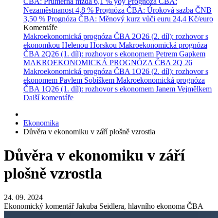
ČBA: Průměrná mzda
6,1 % yoy
Prognóza ČBA:
Nezaměstnanost
4,8 %
Prognóza ČBA: Úroková sazba ČNB
3,50 %
Prognóza ČBA: Měnový kurz vůči euru
24,4 Kč/euro
Komentáře
Makroekonomická prognóza ČBA 2Q26 (2. díl): rozhovor s
ekonomkou Helenou Horskou
Makroekonomická prognóza
ČBA 2Q26 (1. díl): rozhovor s ekonomem Petrem Gapkem
MAKROEKONOMICKÁ PROGNÓZA ČBA 2Q 26
Makroekonomická prognóza ČBA 1Q26 (2. díl): rozhovor s
ekonomem Pavlem Sobíškem
Makroekonomická prognóza
ČBA 1Q26 (1. díl): rozhovor s ekonomem Janem Vejmělkem
Další komentáře
Ekonomika
Důvěra v ekonomiku v září plošně vzrostla
Důvěra v ekonomiku v září
plošně vzrostla
24. 09. 2024
Ekonomický komentář Jakuba Seidlera, hlavního ekonoma ČBA