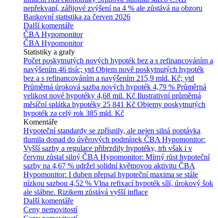
nepřekvapí, zářijové zvýšení na 4 % ale zůstává na obzoru
Bankovní statistika za červen 2026
Další komentáře
ČBA Hypomonitor
ČBA Hypomonitor
Statistiky a grafy
Počet poskytnutých nových hypoték bez a s refinancováním a
navýšením
46 tisíc; ytd
Objem nově poskytnutých hypoték
bez a s refinancováním a navýšením
215,9 mld. Kč; ytd
Průměrná úroková sazba nových hypoték
4,79 %
Průměrná
velikost nové hypotéky
4,68 mil. Kč
Ilustrativní průměrná
měsíční splátka hypotéky
25 841 Kč
Objemy poskytnutých
hypoték za celý rok
385 mld. Kč
Komentáře
Hypoteční standardy se zpřísnily, ale nejen silná poptávka
tlumila dopad do úvěrových podmínek
ČBA Hypomonitor:
Vyšší sazby a regulace přibrzdily hypotéky, trh však i v
červnu zůstal silný
ČBA Hypomonitor: Mírný růst hypoteční
sazby na 4,67 % udržel solidní květnovou aktivitu
ČBA
Hypomonitor: I duben přepsal hypoteční maxima se stále
nízkou sazbou 4,52 %
Vlna refixací hypoték sílí, úrokový šok
ale slábne. Rizikem zůstává vyšší inflace
Další komentáře
Ceny nemovitostí