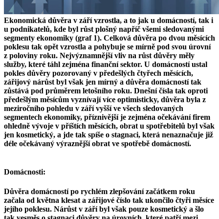
Ekonomická důvěra v září vzrostla, a to jak u domácností, tak i
u podnikatelů, kde byl růst plošný napříč všemi sledovanými
segmenty ekonomiky (graf 1). Celková důvěra po dvou měsících
poklesu tak opět vzrostla a pohybuje se mírně pod svou úrovní
z poloviny roku. Nejvýznamnější vliv na růst důvěry měly
služby, které táhl zejména finanční sektor. U domácností ustal
pokles důvěry pozorovaný v předešlých čtyřech měsících,
zářijový nárůst byl však jen mírný a důvěra domácností tak
zůstává pod průměrem letošního roku. Dnešní čísla tak oproti
předešlým měsícům vyznívají více optimisticky, důvěra byla z
meziročního pohledu v září vyšší ve všech sledovaných
segmentech ekonomiky, příznivější je zejména očekávání firem
ohledně vývoje v příštích měsících, obrat u spotřebitelů byl však
jen kosmetický, a jde tak spíše o stagnaci, která nenaznačuje již
déle očekávaný výraznější obrat ve spotřebě domácností.
Domácnosti:
Důvěra domácností po rychlém zlepšování začátkem roku
začala od května klesat a zářijové číslo tak ukončilo čtyři měsíce
jejího poklesu. Nárůst v září byl však pouze kosmetický a šlo
tak vesměs o stagnaci důvěry na úrovních, které patří mezi