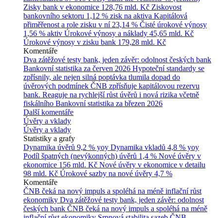
Zisky bank v ekonomice
128,76 mld. Kč
Ziskovost
bankovního sektoru
1,12 % zisk na aktiva
Kapitálová
přiměřenost a role zisku v ní
23,14 %
Čisté úrokové výnosy
1,56 % aktiv
Úrokové výnosy a náklady
45,65 mld. Kč
Úrokové výnosy v zisku bank
179,28 mld. Kč
Komentáře
Dva zátěžové testy bank, jeden závěr: odolnost českých bank
Bankovní statistika za červen 2026
Hypoteční standardy se
zpřísnily, ale nejen silná poptávka tlumila dopad do
úvěrových podmínek
ČNB zpřísňuje kapitálovou rezervu
bank. Reaguje na rychlejší růst úvěrů i nová rizika včetně
fiskálního
Bankovní statistika za březen 2026
Další komentáře
Úvěry a vklady
Úvěry a vklady
Statistiky a grafy
Dynamika úvěrů
9,2 % yoy
Dynamika vkladů
4,8 % yoy
Podíl špatných (nevýkonných) úvěrů
1,4 %
Nové úvěry v
ekonomice
156 mld. Kč
Nové úvěry v ekonomice v detailu
98 mld. Kč
Úrokové sazby na nové úvěry
4,7 %
Komentáře
ČNB čeká na nový impuls a spoléhá na méně inflační růst
ekonomiky
Dva zátěžové testy bank, jeden závěr: odolnost
českých bank
ČNB čeká na nový impuls a spoléhá na méně
inflační růst ekonomiky
Srpnová stabilita sazeb ČNB