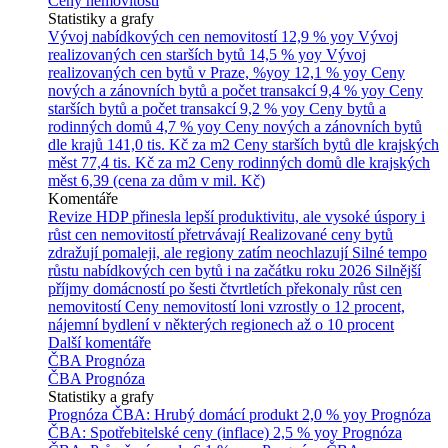
Ceny nemovitostí
Statistiky a grafy
Vývoj nabídkových cen nemovitostí
12,9 % yoy
Vývoj
realizovaných cen starších bytů
14,5 % yoy
Vývoj
realizovaných cen bytů v Praze, %yoy
12,1 % yoy
Ceny
nových a zánovních bytů a počet transakcí
9,4 % yoy
Ceny
starších bytů a počet transakcí
9,2 % yoy
Ceny bytů a
rodinných domů
4,7 % yoy
Ceny nových a zánovních bytů
dle krajů
141,0 tis. Kč za m2
Ceny starších bytů dle krajských
měst
77,4 tis. Kč za m2
Ceny rodinných domů dle krajských
měst
6,39 (cena za dům v mil. Kč)
Komentáře
Revize HDP přinesla lepší produktivitu, ale vysoké úspory i
růst cen nemovitostí přetrvávají
Realizované ceny bytů
zdražují pomaleji, ale regiony zatím neochlazují
Silné tempo
růstu nabídkových cen bytů i na začátku roku 2026
Silnější
příjmy domácností po šesti čtvrtletích překonaly růst cen
nemovitostí
Ceny nemovitostí loni vzrostly o 12 procent,
nájemní bydlení v některých regionech až o 10 procent
Další komentáře
ČBA Prognóza
ČBA Prognóza
Statistiky a grafy
Prognóza ČBA: Hrubý domácí produkt
2,0 % yoy
Prognóza
ČBA: Spotřebitelské ceny (inflace)
2,5 % yoy
Prognóza