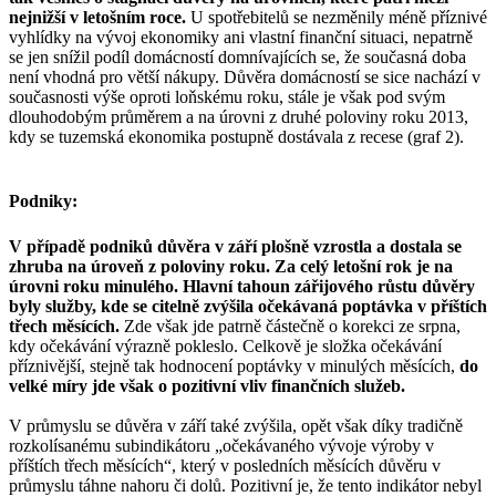
nejnižší v letošním roce.
U spotřebitelů se nezměnily méně příznivé
vyhlídky na vývoj ekonomiky ani vlastní finanční situaci, nepatrně
se jen snížil podíl domácností domnívajících se, že současná doba
není vhodná pro větší nákupy. Důvěra domácností se sice nachází v
současnosti výše oproti loňskému roku, stále je však pod svým
dlouhodobým průměrem a na úrovni z druhé poloviny roku 2013,
kdy se tuzemská ekonomika postupně dostávala z recese (graf 2).
Podniky:
V případě podniků důvěra v září plošně vzrostla a dostala se
zhruba na úroveň z poloviny roku. Za celý letošní rok je na
úrovni roku minulého. Hlavní tahoun zářijového růstu důvěry
byly služby, kde se citelně zvýšila očekávaná poptávka v příštích
třech měsících.
Zde však jde patrně částečně o korekci ze srpna,
kdy očekávání výrazně pokleslo. Celkově je složka očekávání
příznivější, stejně tak hodnocení poptávky v minulých měsících,
do
velké míry jde však o pozitivní vliv finančních služeb.
V průmyslu se důvěra v září také zvýšila, opět však díky tradičně
rozkolísanému subindikátoru „očekávaného vývoje výroby v
příštích třech měsících“, který v posledních měsících důvěru v
průmyslu táhne nahoru či dolů. Pozitivní je, že tento indikátor nebyl