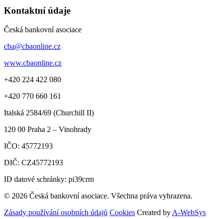
Kontaktní údaje
Česká bankovní asociace
cba@cbaonline.cz
www.cbaonline.cz
+420 224 422 080
+420 770 660 161
Italská 2584/69 (Churchill II)
120 00
Praha 2 – Vinohrady
IČO:
45772193
DIČ:
CZ45772193
ID datové schránky: pi39crm
© 2026 Česká bankovní asociace. Všechna práva vyhrazena.
Zásady používání osobních údajů
Cookies
Created by
A-WebSys