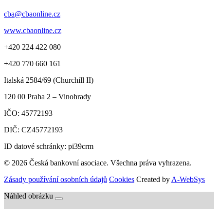
cba@cbaonline.cz
www.cbaonline.cz
+420 224 422 080
+420 770 660 161
Italská 2584/69 (Churchill II)
120 00
Praha 2 – Vinohrady
IČO:
45772193
DIČ:
CZ45772193
ID datové schránky: pi39crm
© 2026 Česká bankovní asociace. Všechna práva vyhrazena.
Zásady používání osobních údajů
Cookies
Created by
A-WebSys
Náhled obrázku