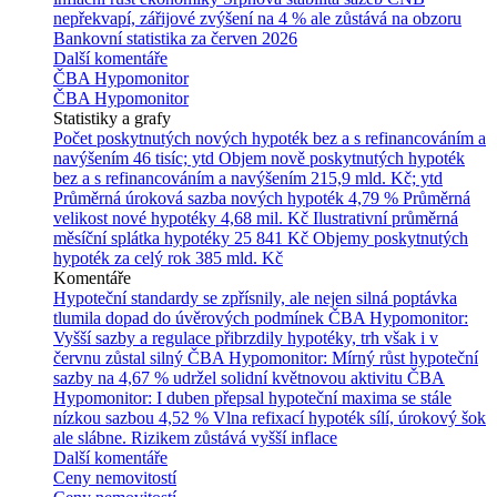
nepřekvapí, zářijové zvýšení na 4 % ale zůstává na obzoru
Bankovní statistika za červen 2026
Další komentáře
ČBA Hypomonitor
ČBA Hypomonitor
Statistiky a grafy
Počet poskytnutých nových hypoték bez a s refinancováním a
navýšením
46 tisíc; ytd
Objem nově poskytnutých hypoték
bez a s refinancováním a navýšením
215,9 mld. Kč; ytd
Průměrná úroková sazba nových hypoték
4,79 %
Průměrná
velikost nové hypotéky
4,68 mil. Kč
Ilustrativní průměrná
měsíční splátka hypotéky
25 841 Kč
Objemy poskytnutých
hypoték za celý rok
385 mld. Kč
Komentáře
Hypoteční standardy se zpřísnily, ale nejen silná poptávka
tlumila dopad do úvěrových podmínek
ČBA Hypomonitor:
Vyšší sazby a regulace přibrzdily hypotéky, trh však i v
červnu zůstal silný
ČBA Hypomonitor: Mírný růst hypoteční
sazby na 4,67 % udržel solidní květnovou aktivitu
ČBA
Hypomonitor: I duben přepsal hypoteční maxima se stále
nízkou sazbou 4,52 %
Vlna refixací hypoték sílí, úrokový šok
ale slábne. Rizikem zůstává vyšší inflace
Další komentáře
Ceny nemovitostí