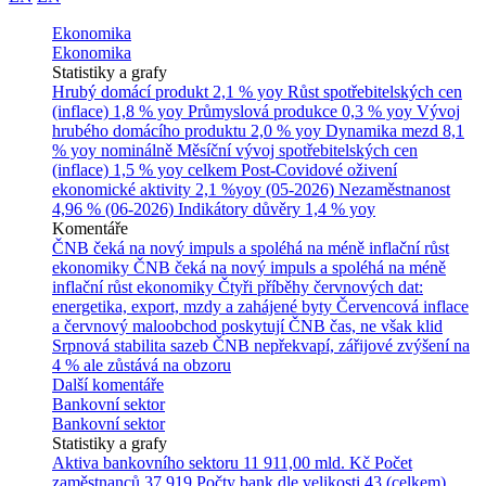
Ekonomika
Ekonomika
Statistiky a grafy
Hrubý domácí produkt
2,1 % yoy
Růst spotřebitelských cen
(inflace)
1,8 % yoy
Průmyslová produkce
0,3 % yoy
Vývoj
hrubého domácího produktu
2,0 % yoy
Dynamika mezd
8,1
% yoy nominálně
Měsíční vývoj spotřebitelských cen
(inflace)
1,5 % yoy celkem
Post-Covidové oživení
ekonomické aktivity
2,1 %yoy (05-2026)
Nezaměstnanost
4,96 % (06-2026)
Indikátory důvěry
1,4 % yoy
Komentáře
ČNB čeká na nový impuls a spoléhá na méně inflační růst
ekonomiky
ČNB čeká na nový impuls a spoléhá na méně
inflační růst ekonomiky
Čtyři příběhy červnových dat:
energetika, export, mzdy a zahájené byty
Červencová inflace
a červnový maloobchod poskytují ČNB čas, ne však klid
Srpnová stabilita sazeb ČNB nepřekvapí, zářijové zvýšení na
4 % ale zůstává na obzoru
Další komentáře
Bankovní sektor
Bankovní sektor
Statistiky a grafy
Aktiva bankovního sektoru
11 911,00 mld. Kč
Počet
zaměstnanců
37 919
Počty bank dle velikosti
43 (celkem)