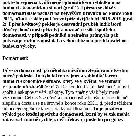
poklesla zejména kvůli méně optimistickým vyhlídkám na
budoucí ekonomickou situaci (graf 1). I přesto se důvěra
domácností stále nachází na nejvyšších úrovních od konce roku
2021, ačkoli je stále pod úrovní příznivějších let 2015-2019 (graf
2). I přes květnový pokles je dosavadní průběh indikátorů
důvěry domácností příznivý a naznačuje sílící spotřebu
domácností, v případě podniků a zejména průmyslu pak
potvrzuje rozkolísanost dat a velmi obtížnou predikovatelnost
budoucí výroby.
Domácnosti:
Důvěra domácností po několikaměsíčním zlepšování v květnu
mírně poklesla. To bylo taženo zejména subindikátorem
budoucí ekonomické situace, který se v květnu ve vnímání
respondentů zhoršil
(graf 3). Respondenti také hlásí menší úmysl
spořit a nakupovat větší nákupy. Tyto změny však byly méně
významné. Celkově se důvěra domácností v letošním roce citelně
zlepšila a dostala se na úrovně z konce roku 2021, tj. před začátkem
inflační/energetické krize a války na Ukrajině.
To je pozitivní
výhled pro letošní spotřebu domácností, která by se tak mohla
zotavovat i mírně rychleji, než očekávají poslední prognózy.