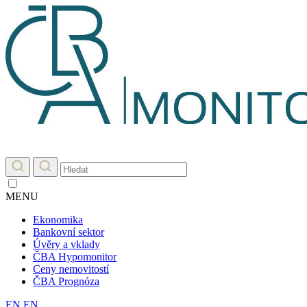
MENU
Ekonomika
Bankovní sektor
Úvěry a vklady
ČBA Hypomonitor
Ceny nemovitostí
ČBA Prognóza
EN
EN