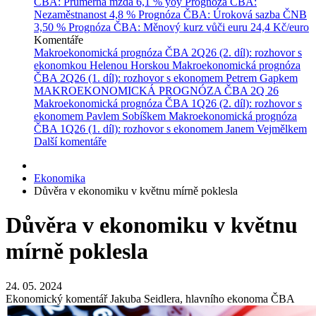
ČBA: Průměrná mzda
6,1 % yoy
Prognóza ČBA:
Nezaměstnanost
4,8 %
Prognóza ČBA: Úroková sazba ČNB
3,50 %
Prognóza ČBA: Měnový kurz vůči euru
24,4 Kč/euro
Komentáře
Makroekonomická prognóza ČBA 2Q26 (2. díl): rozhovor s
ekonomkou Helenou Horskou
Makroekonomická prognóza
ČBA 2Q26 (1. díl): rozhovor s ekonomem Petrem Gapkem
MAKROEKONOMICKÁ PROGNÓZA ČBA 2Q 26
Makroekonomická prognóza ČBA 1Q26 (2. díl): rozhovor s
ekonomem Pavlem Sobíškem
Makroekonomická prognóza
ČBA 1Q26 (1. díl): rozhovor s ekonomem Janem Vejmělkem
Další komentáře
Ekonomika
Důvěra v ekonomiku v květnu mírně poklesla
Důvěra v ekonomiku v květnu
mírně poklesla
24. 05. 2024
Ekonomický komentář Jakuba Seidlera, hlavního ekonoma ČBA