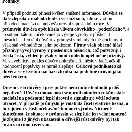
Podniky:
V případě podniků přinesl květen smíšené informace.
Důvěra se
dále zlepšila v maloobchodě i ve službách
, kde se v obou
případech nachází na nejvyšší úrovni v posledním roce.
V
průmyslu důvěra opět klesla vlivem obvyklého „podezřelého“
, a
to subindikátoru „očekávaného vývoje výroby v příštích 3
měsících“. Ten táhl důvěru v průmysl v minulých měsících, nyní
však stál výhradně za jejím poklesem.
Firmy však obecně hlásí
příznivý vývoj výroby v posledních měsících, což potvrzují i
tvrdá čísla, výhled je však v tomto ohledu opět méně příznivý.
Ve stavebnictví pokles důvěry pokračuje 3. měsíc v řadě, ačkoli
hodnocení poptávky se mírně zlepšuje.
Celková podnikatelská
důvěra se v květnu nachází zhruba na podobné úrovni jako
před rokem.
Dnešní čísla důvěry i přes pokles není nutné hodnotit příliš
negativně. Důvěra domácností se oproti minulým rokům stále
nachází na podstatně lepší úrovni a signalizuje větší ochotu
utrácet. V případě průmyslu je volatilita čísel relativně běžná, a
to zejména v části očekáváné budoucí výroby. Nicméně
skutečnost, že situace v průmyslu se zlepšuje jen velmi opatrně,
je zřejmé i z jiných ukazatelů a dřívější růst důvěry byl tak
brán s určitou rezervou.