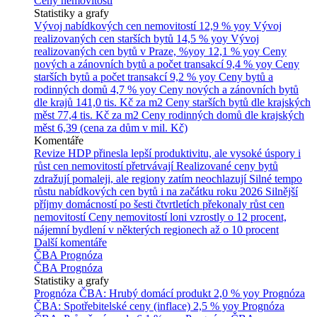
Ceny nemovitostí
Statistiky a grafy
Vývoj nabídkových cen nemovitostí
12,9 % yoy
Vývoj
realizovaných cen starších bytů
14,5 % yoy
Vývoj
realizovaných cen bytů v Praze, %yoy
12,1 % yoy
Ceny
nových a zánovních bytů a počet transakcí
9,4 % yoy
Ceny
starších bytů a počet transakcí
9,2 % yoy
Ceny bytů a
rodinných domů
4,7 % yoy
Ceny nových a zánovních bytů
dle krajů
141,0 tis. Kč za m2
Ceny starších bytů dle krajských
měst
77,4 tis. Kč za m2
Ceny rodinných domů dle krajských
měst
6,39 (cena za dům v mil. Kč)
Komentáře
Revize HDP přinesla lepší produktivitu, ale vysoké úspory i
růst cen nemovitostí přetrvávají
Realizované ceny bytů
zdražují pomaleji, ale regiony zatím neochlazují
Silné tempo
růstu nabídkových cen bytů i na začátku roku 2026
Silnější
příjmy domácností po šesti čtvrtletích překonaly růst cen
nemovitostí
Ceny nemovitostí loni vzrostly o 12 procent,
nájemní bydlení v některých regionech až o 10 procent
Další komentáře
ČBA Prognóza
ČBA Prognóza
Statistiky a grafy
Prognóza ČBA: Hrubý domácí produkt
2,0 % yoy
Prognóza
ČBA: Spotřebitelské ceny (inflace)
2,5 % yoy
Prognóza