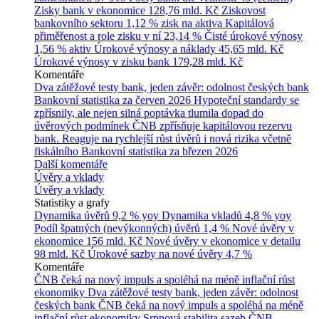
Zisky bank v ekonomice
128,76 mld. Kč
Ziskovost
bankovního sektoru
1,12 % zisk na aktiva
Kapitálová
přiměřenost a role zisku v ní
23,14 %
Čisté úrokové výnosy
1,56 % aktiv
Úrokové výnosy a náklady
45,65 mld. Kč
Úrokové výnosy v zisku bank
179,28 mld. Kč
Komentáře
Dva zátěžové testy bank, jeden závěr: odolnost českých bank
Bankovní statistika za červen 2026
Hypoteční standardy se
zpřísnily, ale nejen silná poptávka tlumila dopad do
úvěrových podmínek
ČNB zpřísňuje kapitálovou rezervu
bank. Reaguje na rychlejší růst úvěrů i nová rizika včetně
fiskálního
Bankovní statistika za březen 2026
Další komentáře
Úvěry a vklady
Úvěry a vklady
Statistiky a grafy
Dynamika úvěrů
9,2 % yoy
Dynamika vkladů
4,8 % yoy
Podíl špatných (nevýkonných) úvěrů
1,4 %
Nové úvěry v
ekonomice
156 mld. Kč
Nové úvěry v ekonomice v detailu
98 mld. Kč
Úrokové sazby na nové úvěry
4,7 %
Komentáře
ČNB čeká na nový impuls a spoléhá na méně inflační růst
ekonomiky
Dva zátěžové testy bank, jeden závěr: odolnost
českých bank
ČNB čeká na nový impuls a spoléhá na méně
inflační růst ekonomiky
Srpnová stabilita sazeb ČNB