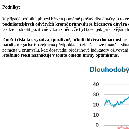
Podniky:
V případě podniků přinesl březen poměrně plošný růst důvěry, a to v
podnikatelských odvětvích kromě průmyslu se březnová důvěra d
tak lze hodnotit pozitivně v tom směru, že byl tažen jak příznivější
Dnešní čísla tak vyznívají pozitivně, ačkoli důvěra domácností s
natolik negativně
a zejména předpokládají zlepšení své finanční sit
zejména u průmyslu, kde dosavadní předstihové indikátory oživování
letošního roku naznačuje v tomto ohledu mírný optimismus.