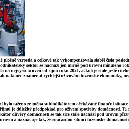
plošně vzrostla a celkově tak vykompenzovala slabší čísla posle
nikatelský sektor se nachází jen mírně pod úrovní minulého roku.
la na nejvyšší úroveň od října roku 2021, ačkoli je stále ještě citel
 tak nakonec znamenat rychlejší oživování tuzemské ekonomiky, ne
ení bylo taženo zejména subindikátorem očekávané finanční situace 
říjmů je důležitý předpoklad pro oživení spotřeby domácností.
Ta d
kátor důvěry domácností se tak sice stále nachází pod úrovní přízn
h úrovní a naznačuje tak, že současnou situaci tuzemské domácnosti