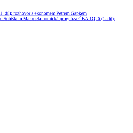
. díl): rozhovor s ekonomem Petrem Gapkem
em Sobíškem
Makroekonomická prognóza ČBA 1Q26 (1. díl):