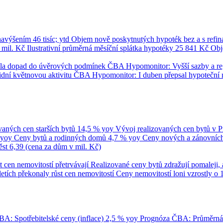
 navýšením
46 tisíc; ytd
Objem nově poskytnutých hypoték bez a s refi
 mil. Kč
Ilustrativní průměrná měsíční splátka hypotéky
25 841 Kč
Obj
umila dopad do úvěrových podmínek
ČBA Hypomonitor: Vyšší sazby a regul
dní květnovou aktivitu
ČBA Hypomonitor: I duben přepsal hypoteční 
vaných cen starších bytů
14,5 % yoy
Vývoj realizovaných cen bytů v 
 yoy
Ceny bytů a rodinných domů
4,7 % yoy
Ceny nových a zánovních 
ěst
6,39 (cena za dům v mil. Kč)
t cen nemovitostí přetrvávají
Realizované ceny bytů zdražují pomaleji, 
tletích překonaly růst cen nemovitostí
Ceny nemovitostí loni vzrostly o 
A: Spotřebitelské ceny (inflace)
2,5 % yoy
Prognóza ČBA: Průměrn