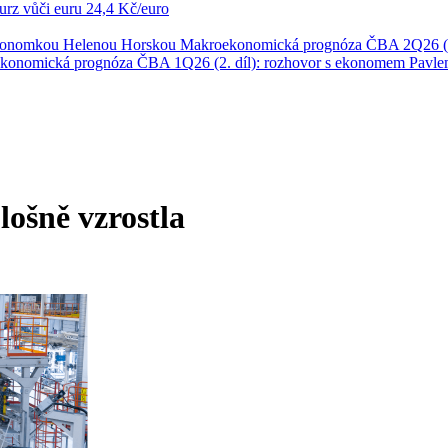
rz vůči euru
24,4 Kč/euro
ekonomkou Helenou Horskou
Makroekonomická prognóza ČBA 2Q26 (1
konomická prognóza ČBA 1Q26 (2. díl): rozhovor s ekonomem Pavl
ošně vzrostla