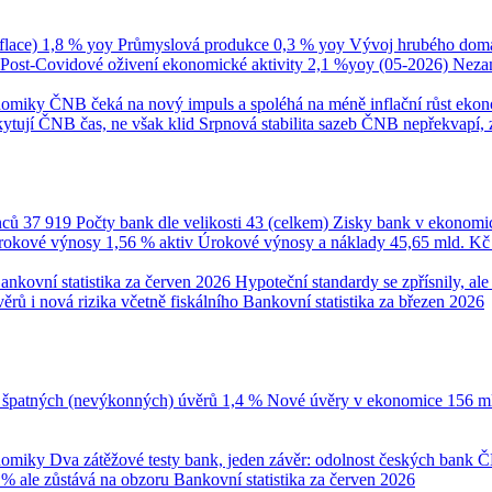
flace)
1,8 % yoy
Průmyslová produkce
0,3 % yoy
Vývoj hrubého domá
Post-Covidové oživení ekonomické aktivity
2,1 %yoy (05-2026)
Neza
onomiky
ČNB čeká na nový impuls a spoléhá na méně inflační růst eko
ytují ČNB čas, ne však klid
Srpnová stabilita sazeb ČNB nepřekvapí, 
nců
37 919
Počty bank dle velikosti
43 (celkem)
Zisky bank v ekonomi
úrokové výnosy
1,56 % aktiv
Úrokové výnosy a náklady
45,65 mld. K
ankovní statistika za červen 2026
Hypoteční standardy se zpřísnily, a
ěrů i nová rizika včetně fiskálního
Bankovní statistika za březen 2026
 špatných (nevýkonných) úvěrů
1,4 %
Nové úvěry v ekonomice
156 m
onomiky
Dva zátěžové testy bank, jeden závěr: odolnost českých bank
Č
 % ale zůstává na obzoru
Bankovní statistika za červen 2026