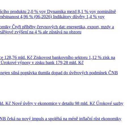
cího produktu
2,0 % yoy
Dynamika mezd
8,1 % yoy nominálně
městnanost
4,96 % (06-2026)
Indikátory důvěry
1,4 % yoy
nomiky
Čtyři příběhy červnových dat: energetika, export, mzdy a
zářijové zvýšení na 4 % ale zůstává na obzoru
ce
128,76 mld. Kč
Ziskovost bankovního sektoru
1,12 % zisk na
č
Úrokové výnosy v zisku bank
179,28 mld. Kč
le nejen silná poptávka tlumila dopad do úvěrových podmínek
ČNB
ld. Kč
Nové úvěry v ekonomice v detailu
98 mld. Kč
Úrokové sazby
NB čeká na nový impuls a spoléhá na méně inflační růst ekonomiky