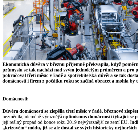
Ekonomická důvěra v březnu příjemně překvapila, když poměrně 
průmyslu se tak nachází nad svým jednoletým průměrem a pro pod
pokračoval třetí měsíc v řadě a spotřebitelská důvěra se tak dosta
domácností i firem z počátku roku se začíná obracet a mohla by
Domácnosti:
Důvěra domácností se zlepšila třetí měsíc v řadě, březnové zlepš
nezměnila, nicméně výraznější
optimismus domácností týkající se p
její reálný propad od konce roku 2019 nejvýraznější ze zemí EU. I
ndi
„krizovém“ módu, již se ale dostal ze svých historicky nejhoršíc