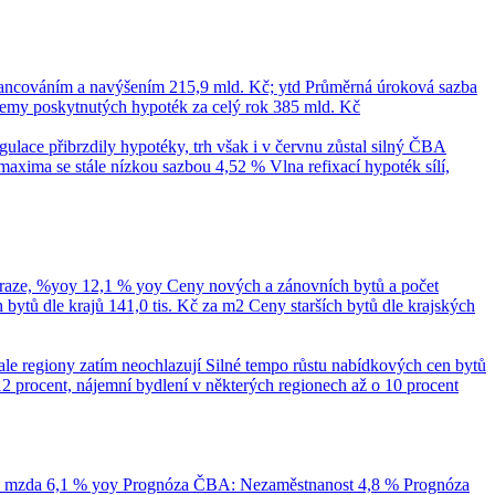
nancováním a navýšením
215,9 mld. Kč; ytd
Průměrná úroková sazba
emy poskytnutých hypoték za celý rok
385 mld. Kč
ace přibrzdily hypotéky, trh však i v červnu zůstal silný
ČBA
maxima se stále nízkou sazbou 4,52 %
Vlna refixací hypoték sílí,
Praze, %yoy
12,1 % yoy
Ceny nových a zánovních bytů a počet
bytů dle krajů
141,0 tis. Kč za m2
Ceny starších bytů dle krajských
ale regiony zatím neochlazují
Silné tempo růstu nabídkových cen bytů
12 procent, nájemní bydlení v některých regionech až o 10 procent
á mzda
6,1 % yoy
Prognóza ČBA: Nezaměstnanost
4,8 %
Prognóza