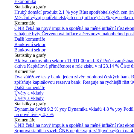
Ekonomika
Statistiky a grafy
Hrubý domácí produkt
2,1 % yoy
Růst spotřebitelských cen (in
Měsíční vývoj spotřebitelských cen (inflace)
1,5 % yoy celkem
Komentáře
ČNB čeká na nový impuls a spoléhá na méně inflační růst ek
zahájené byty
Červencová inflace a červnový maloobchod posk
Další komentáře
Bankovní sektor
Bankovní sektor
Statistiky a grafy
Aktiva bankovního sektoru
11 911,00 mld. Kč
Počet zaměstna
aktiva
Kapitálová přiměřenost a role zisku v ní
23,14 %
Čisté 
Komentáře
Dva zátěžové testy bank, jeden závěr: odolnost českých bank
B
zpřísňuje kapitálovou rezervu bank. Reaguje na rychlejší růst úv
Další komentáře
Úvěry a vklady
Úvěry a vklady
Statistiky a grafy
Dynamika úvěrů
9,2 % yoy
Dynamika vkladů
4,8 % yoy
Podíl
na nové úvěry
4,7 %
Komentáře
ČNB čeká na nový impuls a spoléhá na méně inflační růst ek
Srpnová stabilita sazeb ČNB nepřekvapí, zářijové zvýšení na 4