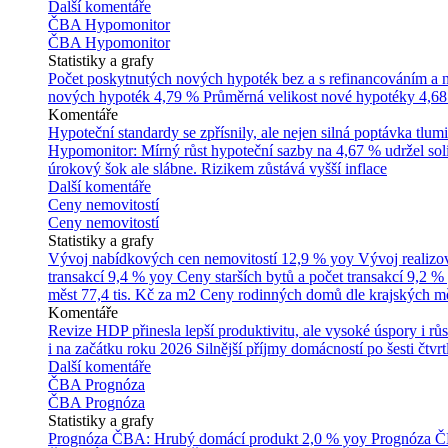
Další komentáře
ČBA Hypomonitor
ČBA Hypomonitor
Statistiky a grafy
Počet poskytnutých nových hypoték bez a s refinancováním a
nových hypoték
4,79 %
Průměrná velikost nové hypotéky
4,68
Komentáře
Hypoteční standardy se zpřísnily, ale nejen silná poptávka tl
Hypomonitor: Mírný růst hypoteční sazby na 4,67 % udržel soli
úrokový šok ale slábne. Rizikem zůstává vyšší inflace
Další komentáře
Ceny nemovitostí
Ceny nemovitostí
Statistiky a grafy
Vývoj nabídkových cen nemovitostí
12,9 % yoy
Vývoj realizo
transakcí
9,4 % yoy
Ceny starších bytů a počet transakcí
9,2 %
měst
77,4 tis. Kč za m2
Ceny rodinných domů dle krajských m
Komentáře
Revize HDP přinesla lepší produktivitu, ale vysoké úspory i růs
i na začátku roku 2026
Silnější příjmy domácností po šesti čtvr
Další komentáře
ČBA Prognóza
ČBA Prognóza
Statistiky a grafy
Prognóza ČBA: Hrubý domácí produkt
2,0 % yoy
Prognóza ČB