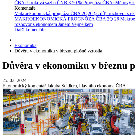
ČBA: Úroková sazba ČNB
3,50 %
Prognóza ČBA: Měnový ku
Komentáře
Makroekonomická prognóza ČBA 2Q26 (2. díl): rozhovor s 
MAKROEKONOMICKÁ PROGNÓZA ČBA 2Q 26
Makroe
rozhovor s ekonomem Janem Vejmělkem
Další komentáře
Ekonomika
Důvěra v ekonomiku v březnu plošně vzrostla
Důvěra v ekonomiku v březnu pl
25. 03. 2024
Ekonomický komentář Jakuba Seidlera, hlavního ekonoma ČBA