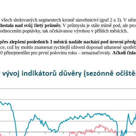
e všech sledovaných segmentech kromě stavebnictví (graf 2 a 3). V něm
ostala nad svůj 1letý průměr.
V průmyslu je stále mírně pod, ale pr
m hodnocením poptávky, tak očekávanou výrobou v příštích měsících.
e přes zlepšení posledních 3 měsíců nadále nachází pod úrovní pře
uace, což by mohlo znamenat rychlejší oživení doposud utlumené spotřeb
 0 přinejmenším pro první polovinu roku – nenaznačovaly.
Ačkoli čísl