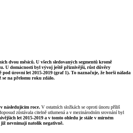
dních dvou měsíců. U všech sledovaných segmentů kromě
 U domácností byl vývoj ještě příznivější, růst důvěry
ně pod úrovní let 2015-2019 (graf 1). To naznačuje, že horší nálada
ž se na přelomu roku zdálo.
v následujícím roce.
V ostatních složkách se oproti únoru příliš
oposud zůstávala citelně utlumená a v mezinárodním srovnání byl
ivějších let 2015-2019 a v tomto ohledu je stále v mírném
 již nevnímají natolik negativně.