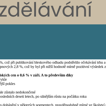
 %, což při publikování bleskového odhadu podstřelilo očekávání trhu 
pnových 2,8 %, což by byl při nižší hodnotě mírně pozitivní výsledek 
lských cen o 0,6 % v září. A to především díky
vykle
jší pokles
 ale zůstalo nedokončené
ledních deseti letech, po silnějším růstu na počátku roku
 dohánění v některých segmentech, pravděpodobně mírné ve školství pří