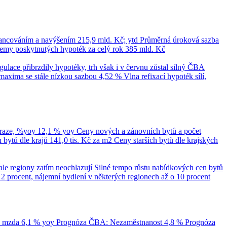
nancováním a navýšením
215,9 mld. Kč; ytd
Průměrná úroková sazba
emy poskytnutých hypoték za celý rok
385 mld. Kč
ace přibrzdily hypotéky, trh však i v červnu zůstal silný
ČBA
maxima se stále nízkou sazbou 4,52 %
Vlna refixací hypoték sílí,
Praze, %yoy
12,1 % yoy
Ceny nových a zánovních bytů a počet
bytů dle krajů
141,0 tis. Kč za m2
Ceny starších bytů dle krajských
ale regiony zatím neochlazují
Silné tempo růstu nabídkových cen bytů
12 procent, nájemní bydlení v některých regionech až o 10 procent
á mzda
6,1 % yoy
Prognóza ČBA: Nezaměstnanost
4,8 %
Prognóza