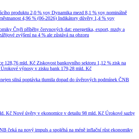
cího produktu
2,0 % yoy
Dynamika mezd
8,1 % yoy nominálně
městnanost
4,96 % (06-2026)
Indikátory důvěry
1,4 % yoy
nomiky
Čtyři příběhy červnových dat: energetika, export, mzdy a
zářijové zvýšení na 4 % ale zůstává na obzoru
ce
128,76 mld. Kč
Ziskovost bankovního sektoru
1,12 % zisk na
č
Úrokové výnosy v zisku bank
179,28 mld. Kč
le nejen silná poptávka tlumila dopad do úvěrových podmínek
ČNB
ld. Kč
Nové úvěry v ekonomice v detailu
98 mld. Kč
Úrokové sazby
NB čeká na nový impuls a spoléhá na méně inflační růst ekonomiky