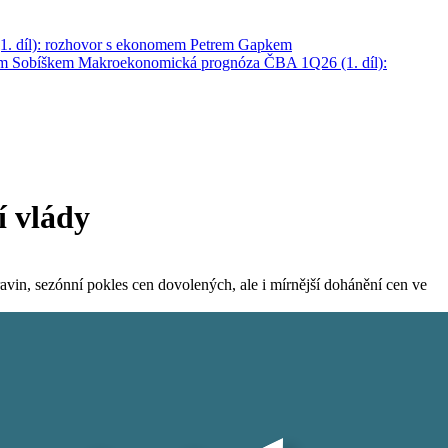
. díl): rozhovor s ekonomem Petrem Gapkem
em Sobíškem
Makroekonomická prognóza ČBA 1Q26 (1. díl):
í vlády
in, sezónní pokles cen dovolených, ale i mírnější dohánění cen ve