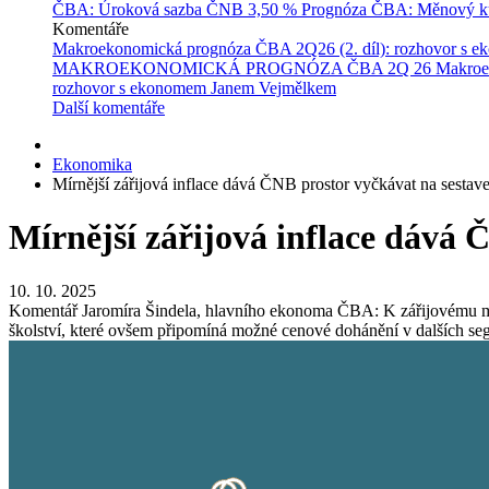
ČBA: Úroková sazba ČNB
3,50 %
Prognóza ČBA: Měnový ku
Komentáře
Makroekonomická prognóza ČBA 2Q26 (2. díl): rozhovor s 
MAKROEKONOMICKÁ PROGNÓZA ČBA 2Q 26
Makroe
rozhovor s ekonomem Janem Vejmělkem
Další komentáře
Ekonomika
Mírnější zářijová inflace dává ČNB prostor vyčkávat na sestav
Mírnější zářijová inflace dává 
10. 10. 2025
Komentář Jaromíra Šindela, hlavního ekonoma ČBA: K zářijovému mírn
školství, které ovšem připomíná možné cenové dohánění v dalších segm