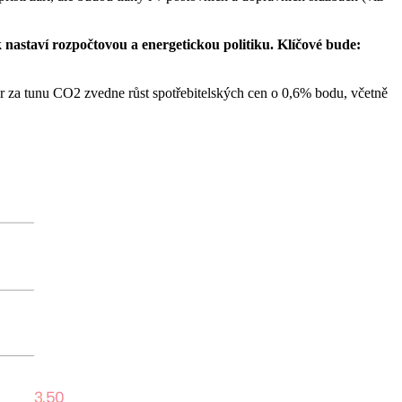
k nastaví rozpočtovou a energetickou politiku. Klíčové bude:
r za tunu CO2 zvedne růst spotřebitelských cen o 0,6% bodu, včetně