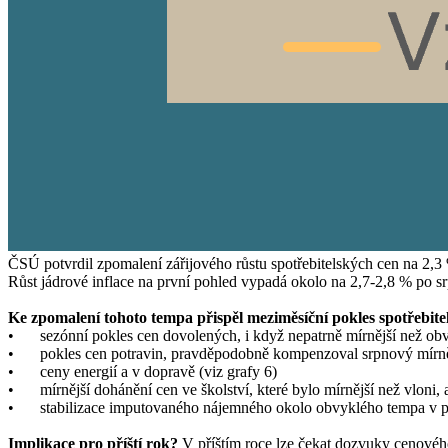
ČSÚ potvrdil zpomalení zářijového růstu spotřebitelských cen na 2,3
Růst jádrové inflace na první pohled vypadá okolo na 2,7-2,8 % po sr
Ke zpomalení tohoto tempa přispěl meziměsíční pokles spotřebite
•
sezónní pokles cen dovolených, i když nepatrně mírnější než ob
•
pokles cen potravin, pravděpodobně kompenzoval srpnový mírně
•
ceny energií a v dopravě (viz grafy 6)
•
mírnější dohánění cen ve školství, které bylo mírnější než vloni,
•
stabilizace imputovaného nájemného okolo obvyklého tempa v pos
Implikace pro příští rok?
V příštím roce lze čekat dozvuky cenového