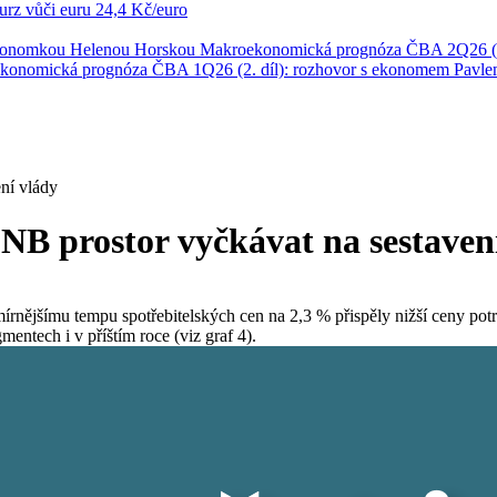
rz vůči euru
24,4 Kč/euro
ekonomkou Helenou Horskou
Makroekonomická prognóza ČBA 2Q26 (1
konomická prognóza ČBA 1Q26 (2. díl): rozhovor s ekonomem Pavl
ení vlády
ČNB prostor vyčkávat na sestaven
ějšímu tempu spotřebitelských cen na 2,3 % přispěly nižší ceny potrav
entech i v příštím roce (viz graf 4).