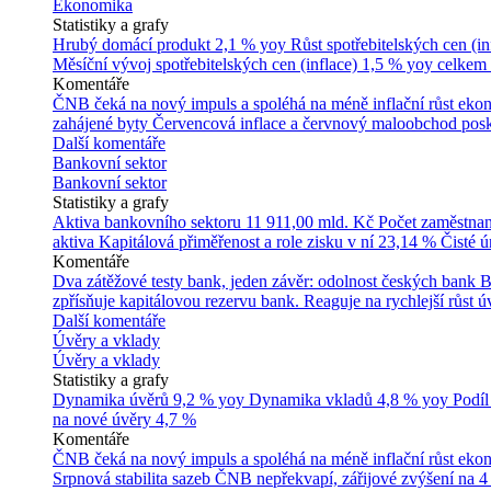
Ekonomika
Statistiky a grafy
Hrubý domácí produkt
2,1 % yoy
Růst spotřebitelských cen (in
Měsíční vývoj spotřebitelských cen (inflace)
1,5 % yoy celkem
Komentáře
ČNB čeká na nový impuls a spoléhá na méně inflační růst ek
zahájené byty
Červencová inflace a červnový maloobchod posk
Další komentáře
Bankovní sektor
Bankovní sektor
Statistiky a grafy
Aktiva bankovního sektoru
11 911,00 mld. Kč
Počet zaměstna
aktiva
Kapitálová přiměřenost a role zisku v ní
23,14 %
Čisté 
Komentáře
Dva zátěžové testy bank, jeden závěr: odolnost českých bank
B
zpřísňuje kapitálovou rezervu bank. Reaguje na rychlejší růst úv
Další komentáře
Úvěry a vklady
Úvěry a vklady
Statistiky a grafy
Dynamika úvěrů
9,2 % yoy
Dynamika vkladů
4,8 % yoy
Podíl
na nové úvěry
4,7 %
Komentáře
ČNB čeká na nový impuls a spoléhá na méně inflační růst ek
Srpnová stabilita sazeb ČNB nepřekvapí, zářijové zvýšení na 4