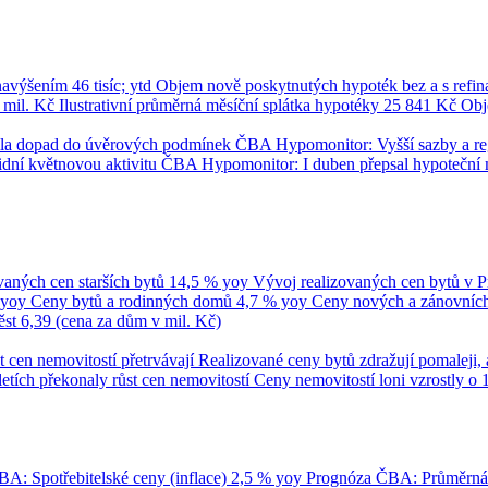
 navýšením
46 tisíc; ytd
Objem nově poskytnutých hypoték bez a s refi
 mil. Kč
Ilustrativní průměrná měsíční splátka hypotéky
25 841 Kč
Obj
umila dopad do úvěrových podmínek
ČBA Hypomonitor: Vyšší sazby a regul
dní květnovou aktivitu
ČBA Hypomonitor: I duben přepsal hypoteční 
vaných cen starších bytů
14,5 % yoy
Vývoj realizovaných cen bytů v 
 yoy
Ceny bytů a rodinných domů
4,7 % yoy
Ceny nových a zánovních 
ěst
6,39 (cena za dům v mil. Kč)
t cen nemovitostí přetrvávají
Realizované ceny bytů zdražují pomaleji, 
tletích překonaly růst cen nemovitostí
Ceny nemovitostí loni vzrostly o 
A: Spotřebitelské ceny (inflace)
2,5 % yoy
Prognóza ČBA: Průměrn