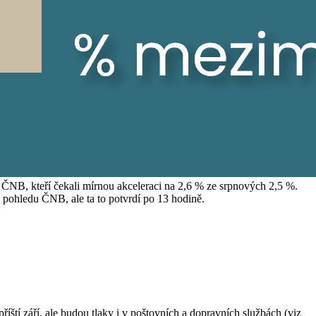
a ČNB, kteří čekali mírnou akceleraci na 2,6 % ze srpnových 2,5 %.
z pohledu ČNB, ale ta to potvrdí po 13 hodině.
ští září, ale budou tlaky i v poštovních a dopravních službách (viz