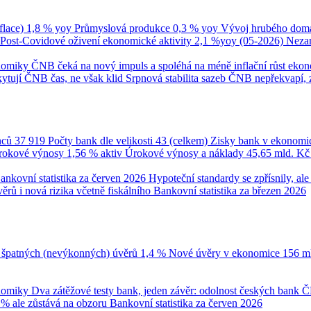
flace)
1,8 % yoy
Průmyslová produkce
0,3 % yoy
Vývoj hrubého domá
Post-Covidové oživení ekonomické aktivity
2,1 %yoy (05-2026)
Neza
onomiky
ČNB čeká na nový impuls a spoléhá na méně inflační růst eko
ytují ČNB čas, ne však klid
Srpnová stabilita sazeb ČNB nepřekvapí, 
nců
37 919
Počty bank dle velikosti
43 (celkem)
Zisky bank v ekonomi
úrokové výnosy
1,56 % aktiv
Úrokové výnosy a náklady
45,65 mld. K
ankovní statistika za červen 2026
Hypoteční standardy se zpřísnily, a
ěrů i nová rizika včetně fiskálního
Bankovní statistika za březen 2026
 špatných (nevýkonných) úvěrů
1,4 %
Nové úvěry v ekonomice
156 m
onomiky
Dva zátěžové testy bank, jeden závěr: odolnost českých bank
Č
 % ale zůstává na obzoru
Bankovní statistika za červen 2026