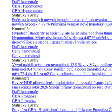
Další komentáře
ČBA Hypomonitor
ČBA Hypomonitor
Statistiky a grafy
Počet poskytnutých nových hypoték bez a s refinancováním a
nových hypoték
4,79 %
Průměrná velikost nové hypotéky
4,68
Komentáře
Hypoteční standardy se zpřísnily, ale nejen silná poptávka tl
Hypomonitor: Mírný růst hypoteční sazby na 4,67 % udržel soli
úrokový šok ale slábne. Rizikem zůstává vyšší inflace
Další komentáře
Ceny nemovitostí
Ceny nemovitostí
Statistiky a grafy
Vývoj nabídkových cen nemovitostí
12,9 % yoy
Vývoj realizo
transakcí
9,4 % yoy
Ceny starších bytů a počet transakcí
9,2 %
měst
77,4 tis. Kč za m2
Ceny rodinných domů dle krajských m
Komentáře
Revize HDP přinesla lepší produktivitu, ale vysoké úspory i růs
i na začátku roku 2026
Silnější příjmy domácností po šesti čtvr
Další komentáře
ČBA Prognóza
ČBA Prognóza
Statistiky a grafy
Prognóza ČBA: Hrubý domácí produkt
2,0 % yoy
Prognóza ČB