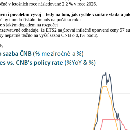
ročně v letošních roce následované 2,2 % v roce 2026.
vní i povolební vývoj – tedy na tom, jak rychle vznikne vláda a ja
ré by tlumilo fiskální impuls na počátku roku
tive s jakým dopadem na rozpočet
zervativně odhaduje, že ETS2 na úrovní inflačně upravené ceny 57 eu
y nepatrně tlačilo na vyšší sazbu ČNB o 0,1% bodu).
dy