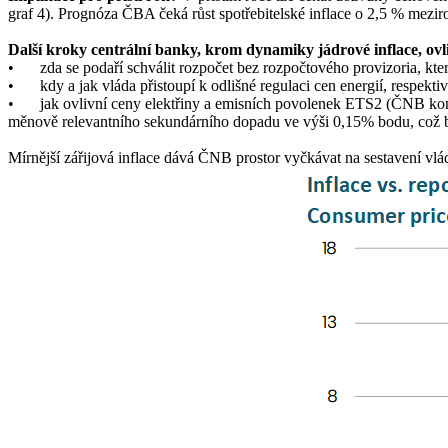
graf 4). Prognóza ČBA čeká růst spotřebitelské inflace o 2,5 % mezi
Další kroky centrální banky, krom dynamiky jádrové inflace, ovli
•
zda se podaří schválit rozpočet bez rozpočtového provizoria, kte
•
kdy a jak vláda přistoupí k odlišné regulaci cen energií, respek
•
jak ovlivní ceny elektřiny a emisních povolenek ETS2 (ČNB kon
měnově relevantního sekundárního dopadu ve výši 0,15% bodu, což b
Mírnější zářijová inflace dává ČNB prostor vyčkávat na sestavení vlá