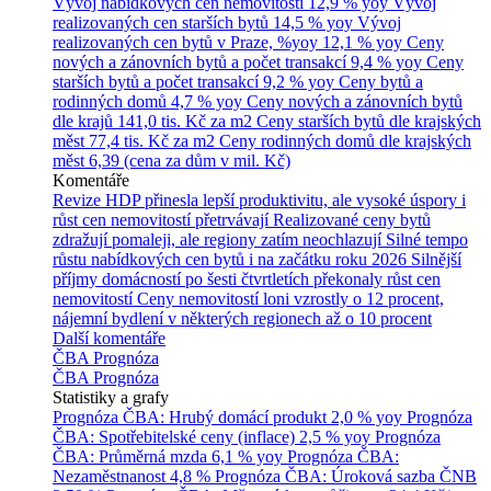
Vývoj nabídkových cen nemovitostí
12,9 % yoy
Vývoj
realizovaných cen starších bytů
14,5 % yoy
Vývoj
realizovaných cen bytů v Praze, %yoy
12,1 % yoy
Ceny
nových a zánovních bytů a počet transakcí
9,4 % yoy
Ceny
starších bytů a počet transakcí
9,2 % yoy
Ceny bytů a
rodinných domů
4,7 % yoy
Ceny nových a zánovních bytů
dle krajů
141,0 tis. Kč za m2
Ceny starších bytů dle krajských
měst
77,4 tis. Kč za m2
Ceny rodinných domů dle krajských
měst
6,39 (cena za dům v mil. Kč)
Komentáře
Revize HDP přinesla lepší produktivitu, ale vysoké úspory i
růst cen nemovitostí přetrvávají
Realizované ceny bytů
zdražují pomaleji, ale regiony zatím neochlazují
Silné tempo
růstu nabídkových cen bytů i na začátku roku 2026
Silnější
příjmy domácností po šesti čtvrtletích překonaly růst cen
nemovitostí
Ceny nemovitostí loni vzrostly o 12 procent,
nájemní bydlení v některých regionech až o 10 procent
Další komentáře
ČBA Prognóza
ČBA Prognóza
Statistiky a grafy
Prognóza ČBA: Hrubý domácí produkt
2,0 % yoy
Prognóza
ČBA: Spotřebitelské ceny (inflace)
2,5 % yoy
Prognóza
ČBA: Průměrná mzda
6,1 % yoy
Prognóza ČBA:
Nezaměstnanost
4,8 %
Prognóza ČBA: Úroková sazba ČNB