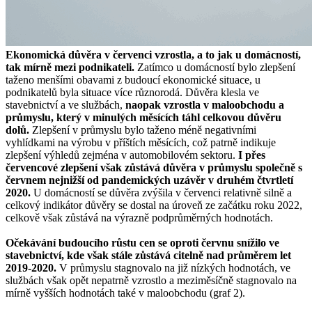
Ekonomická důvěra v červenci vzrostla, a to jak u domácností,
tak mírně mezi podnikateli.
Zatímco u domácností bylo zlepšení
taženo menšími obavami z budoucí ekonomické situace, u
podnikatelů byla situace více různorodá. Důvěra klesla ve
stavebnictví a ve službách,
naopak vzrostla v maloobchodu a
průmyslu, který v minulých měsících táhl celkovou důvěru
dolů.
Zlepšení v průmyslu bylo taženo méně negativními
vyhlídkami na výrobu v příštích měsících, což patrně indikuje
zlepšení výhledů zejména v automobilovém sektoru.
I přes
červencové zlepšení však zůstává důvěra v průmyslu společně s
červnem nejnižší od pandemických uzávěr v druhém čtvrtletí
2020.
U domácností se důvěra zvýšila v červenci relativně silně a
celkový indikátor důvěry se dostal na úroveň ze začátku roku 2022,
celkově však zůstává na výrazně podprůměrných hodnotách.
Očekávání budoucího růstu cen se oproti červnu snížilo ve
stavebnictví, kde však stále zůstává citelně nad průměrem let
2019-2020.
V průmyslu stagnovalo na již nízkých hodnotách, ve
službách však opět nepatrně vzrostlo a meziměsíčně stagnovalo na
mírně vyšších hodnotách také v maloobchodu (graf 2).