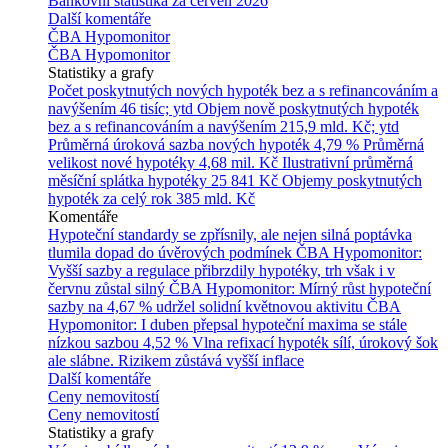
Bankovní statistika za červen 2026
Další komentáře
ČBA Hypomonitor
ČBA Hypomonitor
Statistiky a grafy
Počet poskytnutých nových hypoték bez a s refinancováním a
navýšením
46 tisíc; ytd
Objem nově poskytnutých hypoték
bez a s refinancováním a navýšením
215,9 mld. Kč; ytd
Průměrná úroková sazba nových hypoték
4,79 %
Průměrná
velikost nové hypotéky
4,68 mil. Kč
Ilustrativní průměrná
měsíční splátka hypotéky
25 841 Kč
Objemy poskytnutých
hypoték za celý rok
385 mld. Kč
Komentáře
Hypoteční standardy se zpřísnily, ale nejen silná poptávka
tlumila dopad do úvěrových podmínek
ČBA Hypomonitor:
Vyšší sazby a regulace přibrzdily hypotéky, trh však i v
červnu zůstal silný
ČBA Hypomonitor: Mírný růst hypoteční
sazby na 4,67 % udržel solidní květnovou aktivitu
ČBA
Hypomonitor: I duben přepsal hypoteční maxima se stále
nízkou sazbou 4,52 %
Vlna refixací hypoték sílí, úrokový šok
ale slábne. Rizikem zůstává vyšší inflace
Další komentáře
Ceny nemovitostí
Ceny nemovitostí
Statistiky a grafy