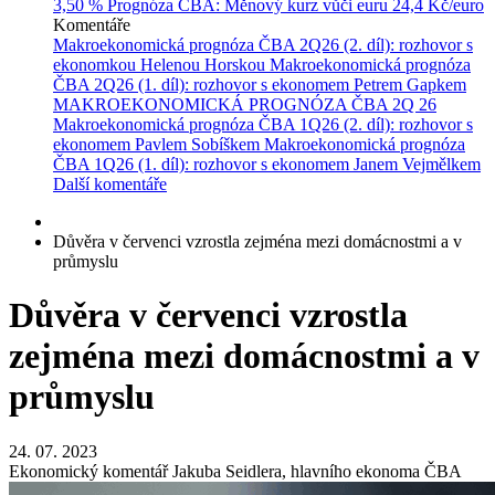
3,50 %
Prognóza ČBA: Měnový kurz vůči euru
24,4 Kč/euro
Komentáře
Makroekonomická prognóza ČBA 2Q26 (2. díl): rozhovor s
ekonomkou Helenou Horskou
Makroekonomická prognóza
ČBA 2Q26 (1. díl): rozhovor s ekonomem Petrem Gapkem
MAKROEKONOMICKÁ PROGNÓZA ČBA 2Q 26
Makroekonomická prognóza ČBA 1Q26 (2. díl): rozhovor s
ekonomem Pavlem Sobíškem
Makroekonomická prognóza
ČBA 1Q26 (1. díl): rozhovor s ekonomem Janem Vejmělkem
Další komentáře
Důvěra v červenci vzrostla zejména mezi domácnostmi a v
průmyslu
Důvěra v červenci vzrostla
zejména mezi domácnostmi a v
průmyslu
24. 07. 2023
Ekonomický komentář Jakuba Seidlera, hlavního ekonoma ČBA