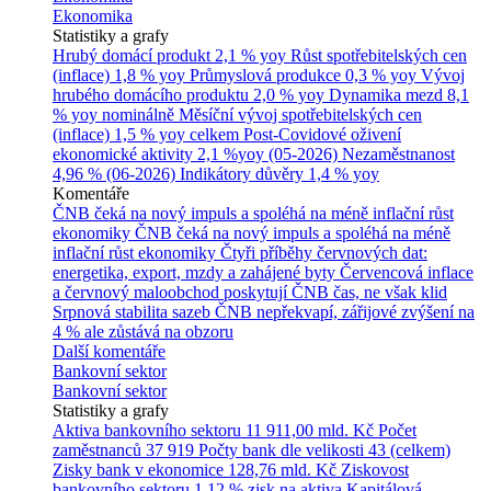
Ekonomika
Statistiky a grafy
Hrubý domácí produkt
2,1 % yoy
Růst spotřebitelských cen
(inflace)
1,8 % yoy
Průmyslová produkce
0,3 % yoy
Vývoj
hrubého domácího produktu
2,0 % yoy
Dynamika mezd
8,1
% yoy nominálně
Měsíční vývoj spotřebitelských cen
(inflace)
1,5 % yoy celkem
Post-Covidové oživení
ekonomické aktivity
2,1 %yoy (05-2026)
Nezaměstnanost
4,96 % (06-2026)
Indikátory důvěry
1,4 % yoy
Komentáře
ČNB čeká na nový impuls a spoléhá na méně inflační růst
ekonomiky
ČNB čeká na nový impuls a spoléhá na méně
inflační růst ekonomiky
Čtyři příběhy červnových dat:
energetika, export, mzdy a zahájené byty
Červencová inflace
a červnový maloobchod poskytují ČNB čas, ne však klid
Srpnová stabilita sazeb ČNB nepřekvapí, zářijové zvýšení na
4 % ale zůstává na obzoru
Další komentáře
Bankovní sektor
Bankovní sektor
Statistiky a grafy
Aktiva bankovního sektoru
11 911,00 mld. Kč
Počet
zaměstnanců
37 919
Počty bank dle velikosti
43 (celkem)
Zisky bank v ekonomice
128,76 mld. Kč
Ziskovost
bankovního sektoru
1,12 % zisk na aktiva
Kapitálová