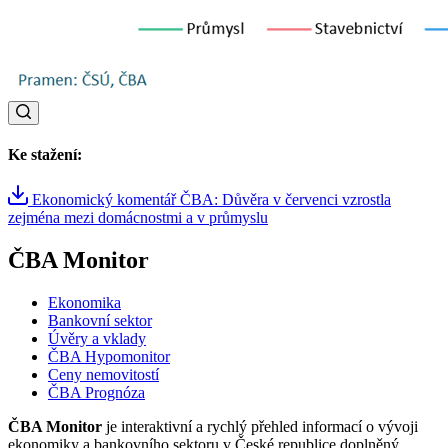
Ke stažení:
Ekonomický komentář ČBA: Důvěra v červenci vzrostla
zejména mezi domácnostmi a v průmyslu
ČBA Monitor
Ekonomika
Bankovní sektor
Úvěry a vklady
ČBA Hypomonitor
Ceny nemovitostí
ČBA Prognóza
ČBA Monitor
je interaktivní a rychlý přehled informací o vývoji
ekonomiky a bankovního sektoru v České republice doplněný