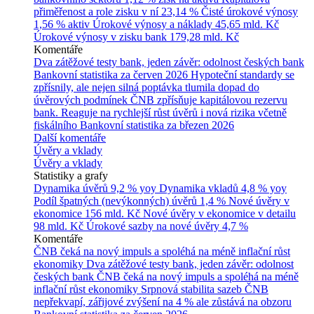
přiměřenost a role zisku v ní
23,14 %
Čisté úrokové výnosy
1,56 % aktiv
Úrokové výnosy a náklady
45,65 mld. Kč
Úrokové výnosy v zisku bank
179,28 mld. Kč
Komentáře
Dva zátěžové testy bank, jeden závěr: odolnost českých bank
Bankovní statistika za červen 2026
Hypoteční standardy se
zpřísnily, ale nejen silná poptávka tlumila dopad do
úvěrových podmínek
ČNB zpřísňuje kapitálovou rezervu
bank. Reaguje na rychlejší růst úvěrů i nová rizika včetně
fiskálního
Bankovní statistika za březen 2026
Další komentáře
Úvěry a vklady
Úvěry a vklady
Statistiky a grafy
Dynamika úvěrů
9,2 % yoy
Dynamika vkladů
4,8 % yoy
Podíl špatných (nevýkonných) úvěrů
1,4 %
Nové úvěry v
ekonomice
156 mld. Kč
Nové úvěry v ekonomice v detailu
98 mld. Kč
Úrokové sazby na nové úvěry
4,7 %
Komentáře
ČNB čeká na nový impuls a spoléhá na méně inflační růst
ekonomiky
Dva zátěžové testy bank, jeden závěr: odolnost
českých bank
ČNB čeká na nový impuls a spoléhá na méně
inflační růst ekonomiky
Srpnová stabilita sazeb ČNB
nepřekvapí, zářijové zvýšení na 4 % ale zůstává na obzoru