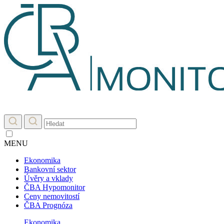
MENU
Ekonomika
Bankovní sektor
Úvěry a vklady
ČBA Hypomonitor
Ceny nemovitostí
ČBA Prognóza
Ekonomika