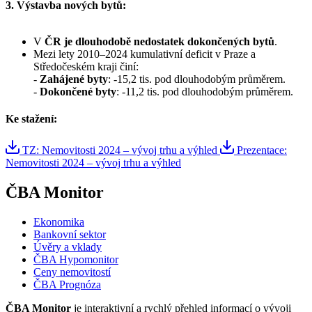
3. Výstavba nových bytů:
V
ČR je dlouhodobě nedostatek dokončených bytů
.
Mezi lety 2010–2024 kumulativní deficit v Praze a
Středočeském kraji činí:
-
Zahájené byty
: -15,2 tis. pod dlouhodobým průměrem.
-
Dokončené byty
: -11,2 tis. pod dlouhodobým průměrem.
Ke stažení:
TZ: Nemovitosti 2024 – vývoj trhu a výhled
Prezentace:
Nemovitosti 2024 – vývoj trhu a výhled
ČBA Monitor
Ekonomika
Bankovní sektor
Úvěry a vklady
ČBA Hypomonitor
Ceny nemovitostí
ČBA Prognóza
ČBA Monitor
je interaktivní a rychlý přehled informací o vývoji