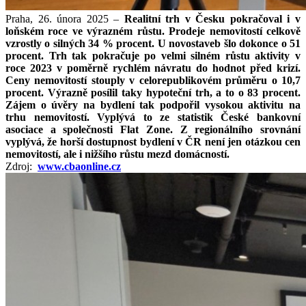
Praha, 26. února 2025 –
Realitní trh v Česku pokračoval i v
loňském roce ve výrazném růstu. Prodeje nemovitostí celkově
vzrostly o silných 34 % procent. U novostaveb šlo dokonce o 51
procent. Trh tak pokračuje po velmi silném růstu aktivity v
roce 2023 v poměrně rychlém návratu do hodnot před krizí.
Ceny nemovitostí stouply v celorepublikovém průměru o 10,7
procent. Výrazně posílil taky hypoteční trh, a to o 83 procent.
Zájem o úvěry na bydlení tak podpořil vysokou aktivitu na
trhu nemovitostí. Vyplývá to ze statistik České bankovní
asociace a společnosti Flat Zone. Z regionálního srovnání
vyplývá, že horší dostupnost bydlení v ČR není jen otázkou cen
nemovitostí, ale i nižšího růstu mezd domácností.
Zdroj:
www.cbaonline.cz