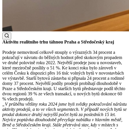
Aktivitu realitního trhu táhnou Praha a Středočeský kraj
Prodeje nemovitostí celkově stouply o výrazných 34 procent a
pokračují v návratu do běžných hodnot před skokovým propadem
ve druhé polovině roku 2022. Největší prodeje jsou u novostaveb,
které meziročně posílily o 51 %. Ke konci roku bylo zároveň v
celém Česku k dispozici přes 16 tisíc volných bytů v novostavbách
ve výstavbě. Starší bytová zástavba si připsala 24 procent a rodinné
domy 37 procent. Největší podíly prodejů probíhají dlouhodobě v
Praze a Středočeském kraji. U starších bytů představuje podíl těchto
dvou regionů 39 % ze všech transakcí, u nových bytů dokonce 60
% všech prodejů.
„V průběhu většiny roku 2024 jsme byli svědky pokračování nárůstu
aktivity prodejů, a to ve všech segmentech. V případě nových bytů se
prodal dokonce druhý nejvyšší počet bytů za posledních 15 let.
Nejvíce poptávka dlouhodobě převyšuje nabídku v hlavním městě,
Brně a Středočeském kraji. Stále přetrvává stav, kdy v místech s