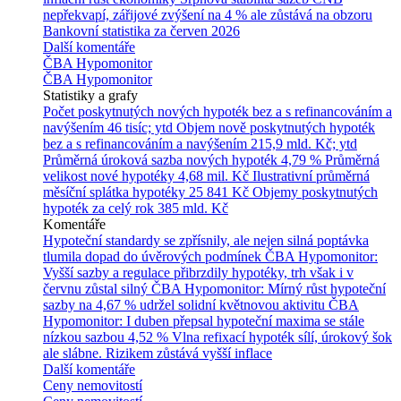
nepřekvapí, zářijové zvýšení na 4 % ale zůstává na obzoru
Bankovní statistika za červen 2026
Další komentáře
ČBA Hypomonitor
ČBA Hypomonitor
Statistiky a grafy
Počet poskytnutých nových hypoték bez a s refinancováním a
navýšením
46 tisíc; ytd
Objem nově poskytnutých hypoték
bez a s refinancováním a navýšením
215,9 mld. Kč; ytd
Průměrná úroková sazba nových hypoték
4,79 %
Průměrná
velikost nové hypotéky
4,68 mil. Kč
Ilustrativní průměrná
měsíční splátka hypotéky
25 841 Kč
Objemy poskytnutých
hypoték za celý rok
385 mld. Kč
Komentáře
Hypoteční standardy se zpřísnily, ale nejen silná poptávka
tlumila dopad do úvěrových podmínek
ČBA Hypomonitor:
Vyšší sazby a regulace přibrzdily hypotéky, trh však i v
červnu zůstal silný
ČBA Hypomonitor: Mírný růst hypoteční
sazby na 4,67 % udržel solidní květnovou aktivitu
ČBA
Hypomonitor: I duben přepsal hypoteční maxima se stále
nízkou sazbou 4,52 %
Vlna refixací hypoték sílí, úrokový šok
ale slábne. Rizikem zůstává vyšší inflace
Další komentáře
Ceny nemovitostí