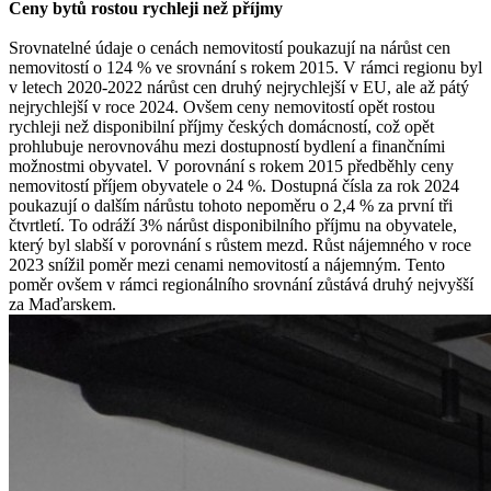
Ceny bytů rostou rychleji než příjmy
Srovnatelné údaje o cenách nemovitostí poukazují na nárůst cen
nemovitostí o 124 % ve srovnání s rokem 2015. V rámci regionu byl
v letech 2020-2022 nárůst cen druhý nejrychlejší v EU, ale až pátý
nejrychlejší v roce 2024. Ovšem ceny nemovitostí opět rostou
rychleji než disponibilní příjmy českých domácností, což opět
prohlubuje nerovnováhu mezi dostupností bydlení a finančními
možnostmi obyvatel. V porovnání s rokem 2015 předběhly ceny
nemovitostí příjem obyvatele o 24 %. Dostupná čísla za rok 2024
poukazují o dalším nárůstu tohoto nepoměru o 2,4 % za první tři
čtvrtletí. To odráží 3% nárůst disponibilního příjmu na obyvatele,
který byl slabší v porovnání s růstem mezd. Růst nájemného v roce
2023 snížil poměr mezi cenami nemovitostí a nájemným. Tento
poměr ovšem v rámci regionálního srovnání zůstává druhý nejvyšší
za Maďarskem.