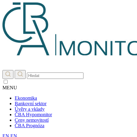
MENU
Ekonomika
Bankovní sektor
Úvěry a vklady
ČBA Hypomonitor
Ceny nemovitostí
ČBA Prognóza
EN
EN