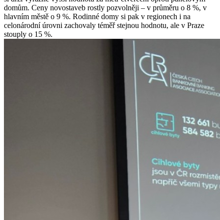
domům. Ceny novostaveb rostly pozvolněji – v průměru o 8 %, v
hlavním městě o 9 %. Rodinné domy si pak v regionech i na
celonárodní úrovni zachovaly téměř stejnou hodnotu, ale v Praze
stouply o 15 %.