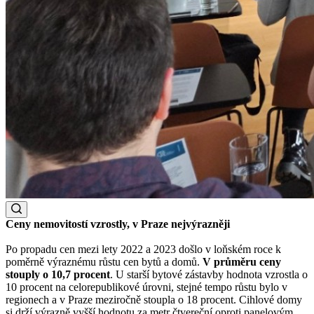
Ceny nemovitostí vzrostly, v Praze nejvýrazněji
Po propadu cen mezi lety 2022 a 2023 došlo v loňském roce k
poměrně výraznému růstu cen bytů a domů.
V průměru ceny
stouply o 10,7 procent
. U starší bytové zástavby hodnota vzrostla o
10 procent na celorepublikové úrovni, stejné tempo růstu bylo v
regionech a v Praze meziročně stoupla o 18 procent. Cihlové domy
si drží výrazně vyšší hodnotu za metr čtvereční oproti panelovým