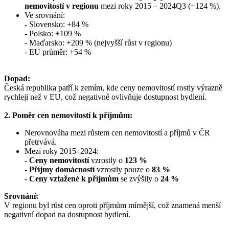
nemovitostí v regionu
mezi roky 2015 – 2024Q3 (+124 %).
Ve srovnání:
-
Slovensko: +84 %
- Polsko: +109 %
- Maďarsko: +209 % (nejvyšší růst v regionu)
- EU průměr: +54 %
Dopad:
Česká republika patří k zemím, kde ceny nemovitostí rostly výrazně
rychleji než v EU, což negativně ovlivňuje dostupnost bydlení.
2. Poměr cen nemovitostí k příjmům:
Nerovnováha mezi růstem cen nemovitostí a příjmů v ČR
přetrvává.
Mezi roky 2015–2024:
-
Ceny nemovitostí
vzrostly o
123 %
-
Příjmy domácností
vzrostly pouze o
83 %
-
Ceny vztažené k příjmům
se zvýšily o
24 %
Srovnání:
V regionu byl růst cen oproti příjmům mírnější, což znamená menší
negativní dopad na dostupnost bydlení.