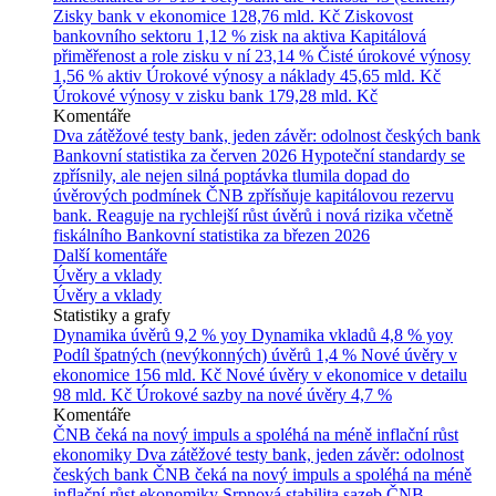
Zisky bank v ekonomice
128,76 mld. Kč
Ziskovost
bankovního sektoru
1,12 % zisk na aktiva
Kapitálová
přiměřenost a role zisku v ní
23,14 %
Čisté úrokové výnosy
1,56 % aktiv
Úrokové výnosy a náklady
45,65 mld. Kč
Úrokové výnosy v zisku bank
179,28 mld. Kč
Komentáře
Dva zátěžové testy bank, jeden závěr: odolnost českých bank
Bankovní statistika za červen 2026
Hypoteční standardy se
zpřísnily, ale nejen silná poptávka tlumila dopad do
úvěrových podmínek
ČNB zpřísňuje kapitálovou rezervu
bank. Reaguje na rychlejší růst úvěrů i nová rizika včetně
fiskálního
Bankovní statistika za březen 2026
Další komentáře
Úvěry a vklady
Úvěry a vklady
Statistiky a grafy
Dynamika úvěrů
9,2 % yoy
Dynamika vkladů
4,8 % yoy
Podíl špatných (nevýkonných) úvěrů
1,4 %
Nové úvěry v
ekonomice
156 mld. Kč
Nové úvěry v ekonomice v detailu
98 mld. Kč
Úrokové sazby na nové úvěry
4,7 %
Komentáře
ČNB čeká na nový impuls a spoléhá na méně inflační růst
ekonomiky
Dva zátěžové testy bank, jeden závěr: odolnost
českých bank
ČNB čeká na nový impuls a spoléhá na méně
inflační růst ekonomiky
Srpnová stabilita sazeb ČNB