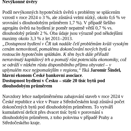
Nevýkonné úvěry
Podíl nevýkonných hypotečních úvěrů s problémy se splácením
vzrostl v roce 2024 o 3 %, ale zůstává velmi nízký, okolo 0,6 % ve
srovnání s dlouhodobým průměrem 1,7 %). V případě širšího
agregátu úvěrů na bydlení je poměr nepatrně větší 0,7 % vs.
dlouhodobý průměr 2 %. Oba údaje jsou výrazně pod někdejšími
maximy okolo 3,3 % z let 2011–2013.
„Dostupnost bydlení v ČR tak nadále čelí problémům kvůli vysokým
cenám nemovitostí, pomalému dokončování nových bytů a
rostoucím hypotečním splátkám. K těm bych dále přiřadil
nerozvinutý kapitálový trh a pomalý růst potenciálu ekonomiky, což
se odráží v nízkém růstu disponibilního příjmu obyvatel – v
uplynulém roce nejpomalejším v regionu,“
říká
Jaromír Šindel,
hlavní ekonom České bankovní asociace
.
Dostupnost bydlení v Česku – stále 20 tisíc bytů pod
dlouhodobým průměrem
Navzdory lehce nadprůměrnému zahajování staveb v roce 2024 v
České republice a více v Praze a Středočeském kraji zůstává počet
dokončených bytů pod dlouhodobým průměrem. To vytváří
kumulativní deficit přes dvacet tisíc bytů v porovnání s
dlouhodobým průměrem, z toho polovina v případě Prahy a
Středočeského kraje.