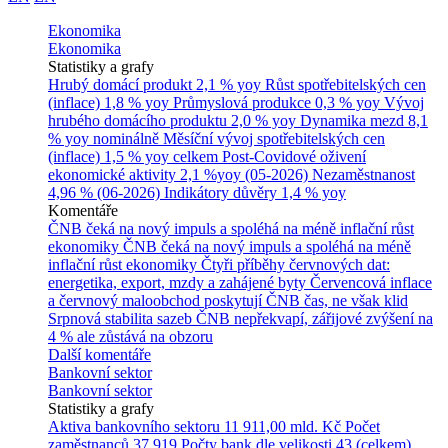
Ekonomika
Ekonomika
Statistiky a grafy
Hrubý domácí produkt
2,1 % yoy
Růst spotřebitelských cen
(inflace)
1,8 % yoy
Průmyslová produkce
0,3 % yoy
Vývoj
hrubého domácího produktu
2,0 % yoy
Dynamika mezd
8,1
% yoy nominálně
Měsíční vývoj spotřebitelských cen
(inflace)
1,5 % yoy celkem
Post-Covidové oživení
ekonomické aktivity
2,1 %yoy (05-2026)
Nezaměstnanost
4,96 % (06-2026)
Indikátory důvěry
1,4 % yoy
Komentáře
ČNB čeká na nový impuls a spoléhá na méně inflační růst
ekonomiky
ČNB čeká na nový impuls a spoléhá na méně
inflační růst ekonomiky
Čtyři příběhy červnových dat:
energetika, export, mzdy a zahájené byty
Červencová inflace
a červnový maloobchod poskytují ČNB čas, ne však klid
Srpnová stabilita sazeb ČNB nepřekvapí, zářijové zvýšení na
4 % ale zůstává na obzoru
Další komentáře
Bankovní sektor
Bankovní sektor
Statistiky a grafy
Aktiva bankovního sektoru
11 911,00 mld. Kč
Počet
zaměstnanců
37 919
Počty bank dle velikosti
43 (celkem)