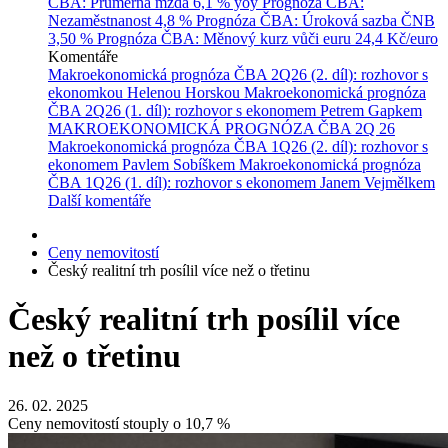
ČBA: Průměrná mzda
6,1 % yoy
Prognóza ČBA:
Nezaměstnanost
4,8 %
Prognóza ČBA: Úroková sazba ČNB
3,50 %
Prognóza ČBA: Měnový kurz vůči euru
24,4 Kč/euro
Komentáře
Makroekonomická prognóza ČBA 2Q26 (2. díl): rozhovor s
ekonomkou Helenou Horskou
Makroekonomická prognóza
ČBA 2Q26 (1. díl): rozhovor s ekonomem Petrem Gapkem
MAKROEKONOMICKÁ PROGNÓZA ČBA 2Q 26
Makroekonomická prognóza ČBA 1Q26 (2. díl): rozhovor s
ekonomem Pavlem Sobíškem
Makroekonomická prognóza
ČBA 1Q26 (1. díl): rozhovor s ekonomem Janem Vejmělkem
Další komentáře
Ceny nemovitostí
Český realitní trh posílil více než o třetinu
Český realitní trh posílil více
než o třetinu
26. 02. 2025
Ceny nemovitostí stouply o 10,7 %