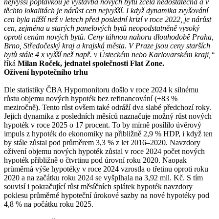
nejvyšší poptávkou je výstavba nových bytů zcela nedostatečná a v
těchto lokalitách je nárůst cen nejvyšší. I když dynamika zvyšování
cen byla nižší než v letech před poslední krizí v roce 2022, je nárůst
cen, zejména u starých panelových bytů neopodstatněně vysoký
oproti cenám nových bytů. Ceny táhnou nahoru dlouhodobě Praha,
Brno, Středočeský kraj a krajská města. V Praze jsou ceny starších
bytů stále 4 x vyšší než např. v Ústeckém nebo Karlovarském kraji,“
říká
Milan Roček, jednatel společnosti Flat Zone.
Oživení hypotečního trhu
Dle statistiky ČBA Hypomonitoru došlo v roce 2024 k silnému
růstu objemu nových hypoték bez refinancování (+83 %
meziročně). Tento růst ovšem také odráží dva slabé předchozí roky.
Jejich dynamika z posledních měsíců naznačuje možný růst nových
hypoték v roce 2025 o 17 procent. To by mírně posílilo úvěrový
impuls z hypoték do ekonomiky na přibližně 2,9 % HDP, i když ten
by stále zůstal pod průměrem 3,3 % z let 2016–2020. Navzdory
oživení objemu nových hypoték zůstal v roce 2024 počet nových
hypoték přibližně o čtvrtinu pod úrovní roku 2020. Naopak
průměrná výše hypotéky v roce 2024 vzrostla o třetinu oproti roku
2020 a na začátku roku 2024 se vyšplhala na 3,92 mil. Kč. S tím
souvisí i pokračující růst měsíčních splátek hypoték navzdory
poklesu průměrné hypoteční úrokové sazby na nové hypotéky pod
4,8 % na počátku roku 2025.