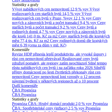
Ceny nemovitostí
Statistiky a grafy
Vývoj nabídkových cen nemovitostí
12,9 % yoy
Vývoj
realizovaných cen starších bytů
14,5 % yoy
Vývoj
realizovaných cen bytů v Praze, %yoy
12,1 % yoy
Ceny
nových a zánovních bytů a počet transakcí
9,4 % yoy
Ceny
starších bytů a počet transakcí
9,2 % yoy
Ceny bytů a
rodinných domů
4,7 % yoy
Ceny nových a zánovních bytů
dle krajů
141,0 tis. Kč za m2
Ceny starších bytů dle krajských
měst
77,4 tis. Kč za m2
Ceny rodinných domů dle krajských
měst
6,39 (cena za dům v mil. Kč)
Komentáře
Revize HDP přinesla lepší produktivitu, ale vysoké úspory i
růst cen nemovitostí přetrvávají
Realizované ceny bytů
zdražují pomaleji, ale regiony zatím neochlazují
Silné tempo
růstu nabídkových cen bytů i na začátku roku 2026
Silnější
příjmy domácností po šesti čtvrtletích překonaly růst cen
nemovitostí
Ceny nemovitostí loni vzrostly o 12 procent,
nájemní bydlení v některých regionech až o 10 procent
Další komentáře
ČBA Prognóza
ČBA Prognóza
Statistiky a grafy
Prognóza ČBA: Hrubý domácí produkt
2,0 % yoy
Prognóza
ČBA: Spotřebitelské ceny (inflace)
2,5 % yoy
Prognóza