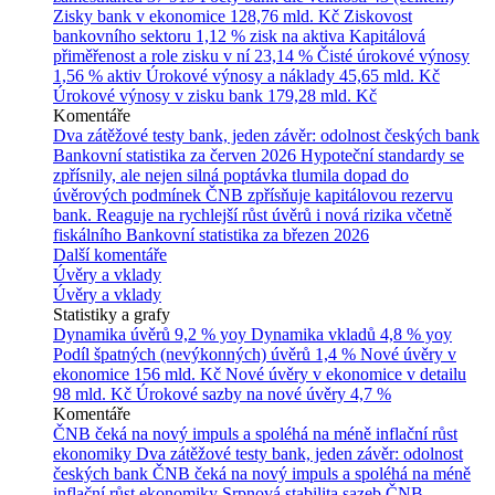
Zisky bank v ekonomice
128,76 mld. Kč
Ziskovost
bankovního sektoru
1,12 % zisk na aktiva
Kapitálová
přiměřenost a role zisku v ní
23,14 %
Čisté úrokové výnosy
1,56 % aktiv
Úrokové výnosy a náklady
45,65 mld. Kč
Úrokové výnosy v zisku bank
179,28 mld. Kč
Komentáře
Dva zátěžové testy bank, jeden závěr: odolnost českých bank
Bankovní statistika za červen 2026
Hypoteční standardy se
zpřísnily, ale nejen silná poptávka tlumila dopad do
úvěrových podmínek
ČNB zpřísňuje kapitálovou rezervu
bank. Reaguje na rychlejší růst úvěrů i nová rizika včetně
fiskálního
Bankovní statistika za březen 2026
Další komentáře
Úvěry a vklady
Úvěry a vklady
Statistiky a grafy
Dynamika úvěrů
9,2 % yoy
Dynamika vkladů
4,8 % yoy
Podíl špatných (nevýkonných) úvěrů
1,4 %
Nové úvěry v
ekonomice
156 mld. Kč
Nové úvěry v ekonomice v detailu
98 mld. Kč
Úrokové sazby na nové úvěry
4,7 %
Komentáře
ČNB čeká na nový impuls a spoléhá na méně inflační růst
ekonomiky
Dva zátěžové testy bank, jeden závěr: odolnost
českých bank
ČNB čeká na nový impuls a spoléhá na méně
inflační růst ekonomiky
Srpnová stabilita sazeb ČNB