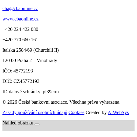
cba@cbaonline.cz
www.cbaonline.cz
+420 224 422 080
+420 770 660 161
Italská 2584/69 (Churchill II)
120 00
Praha 2 – Vinohrady
IČO:
45772193
DIČ:
CZ45772193
ID datové schránky: pi39crm
© 2026 Česká bankovní asociace. Všechna práva vyhrazena.
Zásady používání osobních údajů
Cookies
Created by
A-WebSys
Náhled obrázku