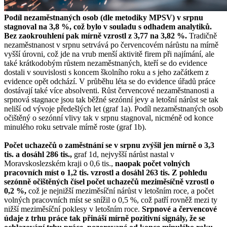
Podíl nezaměstnaných osob (dle metodiky MPSV) v srpnu
stagnoval na 3,8 %, což bylo v souladu s odhadem analytiků.
Bez zaokrouhlení pak mírně vzrostl z 3,77 na 3,82 %.
Tradičně
nezaměstnanost v srpnu setrvává po červencovém nárůstu na mírně
vyšší úrovni, což jde na vrub menší aktivitě firem při najímání, ale
také krátkodobým růstem nezaměstnaných, kteří se do evidence
dostali v souvislosti s koncem školního roku a s jeho začátkem z
evidence opět odchází. V průběhu léta se do evidence úřadů práce
dostávají také více absolventi. Růst červencové nezaměstnanosti a
srpnová stagnace jsou tak běžné sezónní jevy a letošní nárůst se tak
neliší od vývoje předešlých let (graf 1a). Podíl nezaměstnaných osob
očištěný o sezónní vlivy tak v srpnu stagnoval, nicméně od konce
minulého roku setrvale mírně roste (graf 1b).
Počet uchazečů o zaměstnání se v srpnu zvýšil jen mírně o 3,3
tis. a dosáhl 286 tis.,
graf 1d, nejvyšší nárůst nastal v
Moravskoslezském kraji o 0,6 tis.,
naopak počet volných
pracovních míst o 1,2 tis. vzrostl a dosáhl 263 tis. Z pohledu
sezónně očištěných čísel počet uchazečů meziměsíčně vzrostl o
0,2 %,
což je nejnižší meziměsíční nárůst v letošním roce, a počet
volných pracovních míst se snížil o 0,5 %, což patří rovněž mezi ty
nižší meziměsíční poklesy v letošním roce.
Srpnové a červencové
údaje z trhu práce tak přináší mírně pozitivní signály, že se