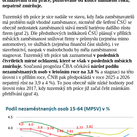
ochlazování trhu práce, pozorované od konce minulého roku,
nepatrně zmírňuje.
Tuzemský trh práce je sice nadále ve stavu, kdy řada zaměstnavatelů
má problém najít vhodné zaměstnance, nicméně dle šetření ČSÚ se
obecně nedostatek zaměstnanců stává menší bariérou dalšího růstu
firem (graf 2). Dle předstihových indikátorů ČSÚ plánují v příštích
měsících zaměstnanost snižovat firmy v průmyslu (zejména mimo
automotive), ve službách (zejména finanční část služeb), i ve
stavebnictví, naopak v maloobchodu by měla zaměstnanost
stagnovat. Tuzemský trh práce tak zaznamenal
v posledních
čtvrtletích mírné ochlazení, které se však v posledních měsících
zmírňuje.
Současná prognóza ČBA očekává
nárůst podílu
nezaměstnaných osob v letošním roce na 3,8 %
a stagnaci na této
úrovni i v příštím roce, ČNB pak předpokládá v roce 2025 a 2026
nepatrný růst na 3,9 a 4 %). To jsou obecně stále nízké hodnoty pod
úrovni roku 2017, kdy tuzemský trh práce již začal čelit známkám
přehřívání (graf 4).