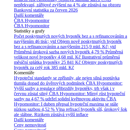
nepřekvapí, zářijové zvýšení na 4 % ale zůstává na obzoru
Bankovní statistika za červen 2026
Další komentáře
ČBA Hypomonitor
ČBA Hypomonitor
Statistiky a grafy
Počet poskytnutých nových hypoték bez a s refinancováním a
navýšením
46 tisíc; ytd
Objem nově poskytnutých hypoték
bez a s refinancováním a navýšením
215,9 mld. Kč; ytd
Průměrná úroková sazba nových hypoték
4,79 %
Průměrná
velikost nové hypotéky
4,68 mil. Kč
Ilustrativní průměrná
měsíční splátka hypotéky
25 841 Kč
Objemy poskytnutých
hypoték za celý rok
385 mld. Kč
Komentáře
Hypoteční standardy se zpřísnily, ale nejen silná poptávka
tlumila dopad do úvěrových podmínek
ČBA Hypomonitor:
Vyšší sazby a regulace přibrzdily hypotéky, trh však i v
červnu zůstal silný
ČBA Hypomonitor: Mírný růst hypoteční
sazby na 4,67 % udržel solidní květnovou aktivitu
ČBA
Hypomonitor: I duben přepsal hypoteční maxima se stále
nízkou sazbou 4,52 %
Vlna refixací hypoték sílí, úrokový šok
ale slábne. Rizikem zůstává vyšší inflace
Další komentáře
Ceny nemovitostí