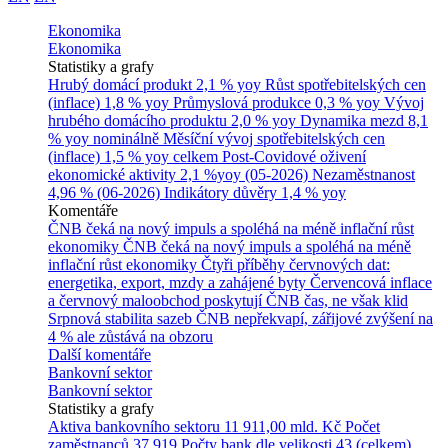
Ekonomika
Ekonomika
Statistiky a grafy
Hrubý domácí produkt
2,1 % yoy
Růst spotřebitelských cen
(inflace)
1,8 % yoy
Průmyslová produkce
0,3 % yoy
Vývoj
hrubého domácího produktu
2,0 % yoy
Dynamika mezd
8,1
% yoy nominálně
Měsíční vývoj spotřebitelských cen
(inflace)
1,5 % yoy celkem
Post-Covidové oživení
ekonomické aktivity
2,1 %yoy (05-2026)
Nezaměstnanost
4,96 % (06-2026)
Indikátory důvěry
1,4 % yoy
Komentáře
ČNB čeká na nový impuls a spoléhá na méně inflační růst
ekonomiky
ČNB čeká na nový impuls a spoléhá na méně
inflační růst ekonomiky
Čtyři příběhy červnových dat:
energetika, export, mzdy a zahájené byty
Červencová inflace
a červnový maloobchod poskytují ČNB čas, ne však klid
Srpnová stabilita sazeb ČNB nepřekvapí, zářijové zvýšení na
4 % ale zůstává na obzoru
Další komentáře
Bankovní sektor
Bankovní sektor
Statistiky a grafy
Aktiva bankovního sektoru
11 911,00 mld. Kč
Počet
zaměstnanců
37 919
Počty bank dle velikosti
43 (celkem)