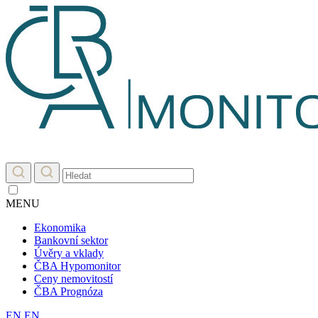
MENU
Ekonomika
Bankovní sektor
Úvěry a vklady
ČBA Hypomonitor
Ceny nemovitostí
ČBA Prognóza
EN
EN