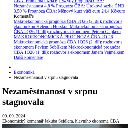
ČBA: Průměrná mzda
6,1 % yoy
Prognóza ČBA:
Nezaměstnanost
4,8 %
Prognóza ČBA: Úroková sazba ČNB
3,50 %
Prognóza ČBA: Měnový kurz vůči euru
24,4 Kč/euro
Komentáře
Makroekonomická prognóza ČBA 2Q26 (2. díl): rozhovor s
ekonomkou Helenou Horskou
Makroekonomická prognóza
ČBA 2Q26 (1. díl): rozhovor s ekonomem Petrem Gapkem
MAKROEKONOMICKÁ PROGNÓZA ČBA 2Q 26
Makroekonomická prognóza ČBA 1Q26 (2. díl): rozhovor s
ekonomem Pavlem Sobíškem
Makroekonomická prognóza
ČBA 1Q26 (1. díl): rozhovor s ekonomem Janem Vejmělkem
Další komentáře
Ekonomika
Nezaměstnanost v srpnu stagnovala
Nezaměstnanost v srpnu
stagnovala
09. 09. 2024
Ekonomický komentář Jakuba Seidlera, hlavního ekonoma ČBA