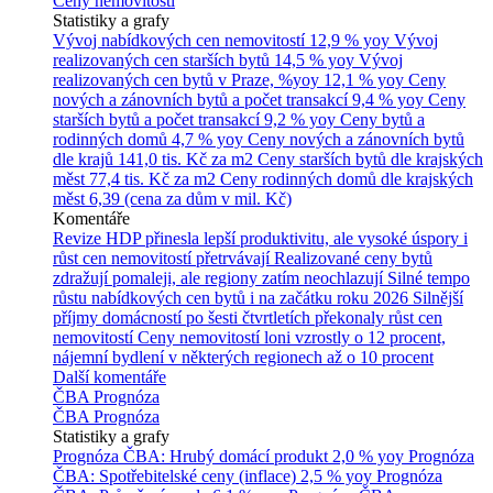
Ceny nemovitostí
Statistiky a grafy
Vývoj nabídkových cen nemovitostí
12,9 % yoy
Vývoj
realizovaných cen starších bytů
14,5 % yoy
Vývoj
realizovaných cen bytů v Praze, %yoy
12,1 % yoy
Ceny
nových a zánovních bytů a počet transakcí
9,4 % yoy
Ceny
starších bytů a počet transakcí
9,2 % yoy
Ceny bytů a
rodinných domů
4,7 % yoy
Ceny nových a zánovních bytů
dle krajů
141,0 tis. Kč za m2
Ceny starších bytů dle krajských
měst
77,4 tis. Kč za m2
Ceny rodinných domů dle krajských
měst
6,39 (cena za dům v mil. Kč)
Komentáře
Revize HDP přinesla lepší produktivitu, ale vysoké úspory i
růst cen nemovitostí přetrvávají
Realizované ceny bytů
zdražují pomaleji, ale regiony zatím neochlazují
Silné tempo
růstu nabídkových cen bytů i na začátku roku 2026
Silnější
příjmy domácností po šesti čtvrtletích překonaly růst cen
nemovitostí
Ceny nemovitostí loni vzrostly o 12 procent,
nájemní bydlení v některých regionech až o 10 procent
Další komentáře
ČBA Prognóza
ČBA Prognóza
Statistiky a grafy
Prognóza ČBA: Hrubý domácí produkt
2,0 % yoy
Prognóza
ČBA: Spotřebitelské ceny (inflace)
2,5 % yoy
Prognóza