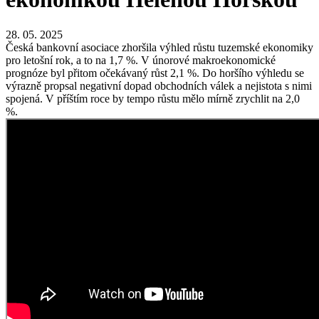
28. 05. 2025
Česká bankovní asociace zhoršila výhled růstu tuzemské ekonomiky
pro letošní rok, a to na 1,7 %. V únorové makroekonomické
prognóze byl přitom očekávaný růst 2,1 %. Do horšího výhledu se
výrazně propsal negativní dopad obchodních válek a nejistota s nimi
spojená. V příštím roce by tempo růstu mělo mírně zrychlit na 2,0
%.