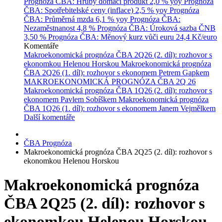
Prognóza ČBA: Hrubý domácí produkt
2,0 % yoy
Prognóza
ČBA: Spotřebitelské ceny (inflace)
2,5 % yoy
Prognóza
ČBA: Průměrná mzda
6,1 % yoy
Prognóza ČBA:
Nezaměstnanost
4,8 %
Prognóza ČBA: Úroková sazba ČNB
3,50 %
Prognóza ČBA: Měnový kurz vůči euru
24,4 Kč/euro
Komentáře
Makroekonomická prognóza ČBA 2Q26 (2. díl): rozhovor s
ekonomkou Helenou Horskou
Makroekonomická prognóza
ČBA 2Q26 (1. díl): rozhovor s ekonomem Petrem Gapkem
MAKROEKONOMICKÁ PROGNÓZA ČBA 2Q 26
Makroekonomická prognóza ČBA 1Q26 (2. díl): rozhovor s
ekonomem Pavlem Sobíškem
Makroekonomická prognóza
ČBA 1Q26 (1. díl): rozhovor s ekonomem Janem Vejmělkem
Další komentáře
ČBA Prognóza
Makroekonomická prognóza ČBA 2Q25 (2. díl): rozhovor s
ekonomkou Helenou Horskou
Makroekonomická prognóza
ČBA 2Q25 (2. díl): rozhovor s
ekonomkou Helenou Horskou