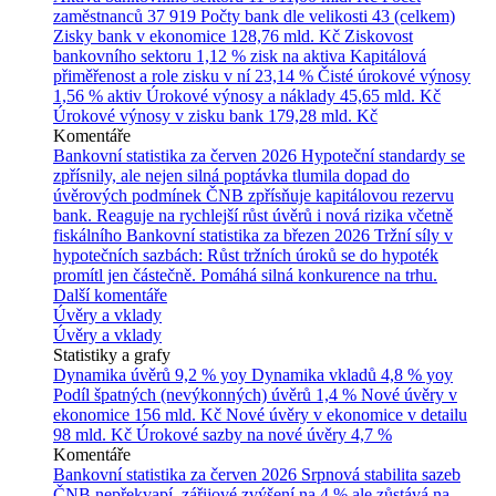
zaměstnanců
37 919
Počty bank dle velikosti
43 (celkem)
Zisky bank v ekonomice
128,76 mld. Kč
Ziskovost
bankovního sektoru
1,12 % zisk na aktiva
Kapitálová
přiměřenost a role zisku v ní
23,14 %
Čisté úrokové výnosy
1,56 % aktiv
Úrokové výnosy a náklady
45,65 mld. Kč
Úrokové výnosy v zisku bank
179,28 mld. Kč
Komentáře
Bankovní statistika za červen 2026
Hypoteční standardy se
zpřísnily, ale nejen silná poptávka tlumila dopad do
úvěrových podmínek
ČNB zpřísňuje kapitálovou rezervu
bank. Reaguje na rychlejší růst úvěrů i nová rizika včetně
fiskálního
Bankovní statistika za březen 2026
Tržní síly v
hypotečních sazbách: Růst tržních úroků se do hypoték
promítl jen částečně. Pomáhá silná konkurence na trhu.
Další komentáře
Úvěry a vklady
Úvěry a vklady
Statistiky a grafy
Dynamika úvěrů
9,2 % yoy
Dynamika vkladů
4,8 % yoy
Podíl špatných (nevýkonných) úvěrů
1,4 %
Nové úvěry v
ekonomice
156 mld. Kč
Nové úvěry v ekonomice v detailu
98 mld. Kč
Úrokové sazby na nové úvěry
4,7 %
Komentáře
Bankovní statistika za červen 2026
Srpnová stabilita sazeb
ČNB nepřekvapí, zářijové zvýšení na 4 % ale zůstává na