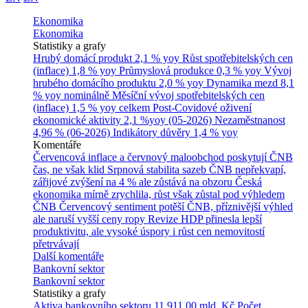
Ekonomika
Ekonomika
Statistiky a grafy
Hrubý domácí produkt
2,1 % yoy
Růst spotřebitelských cen
(inflace)
1,8 % yoy
Průmyslová produkce
0,3 % yoy
Vývoj
hrubého domácího produktu
2,0 % yoy
Dynamika mezd
8,1
% yoy nominálně
Měsíční vývoj spotřebitelských cen
(inflace)
1,5 % yoy celkem
Post-Covidové oživení
ekonomické aktivity
2,1 %yoy (05-2026)
Nezaměstnanost
4,96 % (06-2026)
Indikátory důvěry
1,4 % yoy
Komentáře
Červencová inflace a červnový maloobchod poskytují ČNB
čas, ne však klid
Srpnová stabilita sazeb ČNB nepřekvapí,
zářijové zvýšení na 4 % ale zůstává na obzoru
Česká
ekonomika mírně zrychlila, růst však zůstal pod výhledem
ČNB
Červencový sentiment potěší ČNB, příznivější výhled
ale naruší vyšší ceny ropy
Revize HDP přinesla lepší
produktivitu, ale vysoké úspory i růst cen nemovitostí
přetrvávají
Další komentáře
Bankovní sektor
Bankovní sektor
Statistiky a grafy
Aktiva bankovního sektoru
11 911,00 mld. Kč
Počet