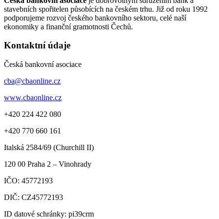
Česká bankovní asociace
je dobrovolným sdružením bank a
stavebních spořitelen působících na českém trhu. Již od roku 1992
podporujeme rozvoj českého bankovního sektoru, celé naší
ekonomiky a finanční gramotnosti Čechů.
Kontaktní údaje
Česká bankovní asociace
cba@cbaonline.cz
www.cbaonline.cz
+420 224 422 080
+420 770 660 161
Italská 2584/69 (Churchill II)
120 00
Praha 2 – Vinohrady
IČO:
45772193
DIČ:
CZ45772193
ID datové schránky: pi39crm