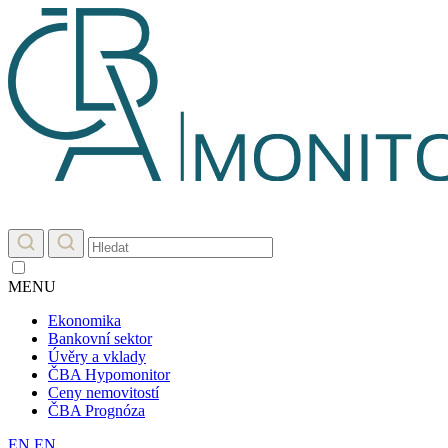
MENU
Ekonomika
Bankovní sektor
Úvěry a vklady
ČBA Hypomonitor
Ceny nemovitostí
ČBA Prognóza
EN
EN