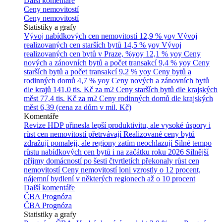
Další komentáře
Ceny nemovitostí
Ceny nemovitostí
Statistiky a grafy
Vývoj nabídkových cen nemovitostí
12,9 % yoy
Vývoj
realizovaných cen starších bytů
14,5 % yoy
Vývoj
realizovaných cen bytů v Praze, %yoy
12,1 % yoy
Ceny
nových a zánovních bytů a počet transakcí
9,4 % yoy
Ceny
starších bytů a počet transakcí
9,2 % yoy
Ceny bytů a
rodinných domů
4,7 % yoy
Ceny nových a zánovních bytů
dle krajů
141,0 tis. Kč za m2
Ceny starších bytů dle krajských
měst
77,4 tis. Kč za m2
Ceny rodinných domů dle krajských
měst
6,39 (cena za dům v mil. Kč)
Komentáře
Revize HDP přinesla lepší produktivitu, ale vysoké úspory i
růst cen nemovitostí přetrvávají
Realizované ceny bytů
zdražují pomaleji, ale regiony zatím neochlazují
Silné tempo
růstu nabídkových cen bytů i na začátku roku 2026
Silnější
příjmy domácností po šesti čtvrtletích překonaly růst cen
nemovitostí
Ceny nemovitostí loni vzrostly o 12 procent,
nájemní bydlení v některých regionech až o 10 procent
Další komentáře
ČBA Prognóza
ČBA Prognóza
Statistiky a grafy