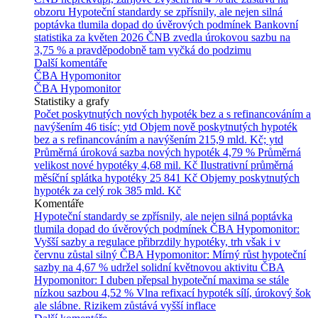
obzoru
Hypoteční standardy se zpřísnily, ale nejen silná
poptávka tlumila dopad do úvěrových podmínek
Bankovní
statistika za květen 2026
ČNB zvedla úrokovou sazbu na
3,75 % a pravděpodobně tam vyčká do podzimu
Další komentáře
ČBA Hypomonitor
ČBA Hypomonitor
Statistiky a grafy
Počet poskytnutých nových hypoték bez a s refinancováním a
navýšením
46 tisíc; ytd
Objem nově poskytnutých hypoték
bez a s refinancováním a navýšením
215,9 mld. Kč; ytd
Průměrná úroková sazba nových hypoték
4,79 %
Průměrná
velikost nové hypotéky
4,68 mil. Kč
Ilustrativní průměrná
měsíční splátka hypotéky
25 841 Kč
Objemy poskytnutých
hypoték za celý rok
385 mld. Kč
Komentáře
Hypoteční standardy se zpřísnily, ale nejen silná poptávka
tlumila dopad do úvěrových podmínek
ČBA Hypomonitor:
Vyšší sazby a regulace přibrzdily hypotéky, trh však i v
červnu zůstal silný
ČBA Hypomonitor: Mírný růst hypoteční
sazby na 4,67 % udržel solidní květnovou aktivitu
ČBA
Hypomonitor: I duben přepsal hypoteční maxima se stále
nízkou sazbou 4,52 %
Vlna refixací hypoték sílí, úrokový šok
ale slábne. Rizikem zůstává vyšší inflace