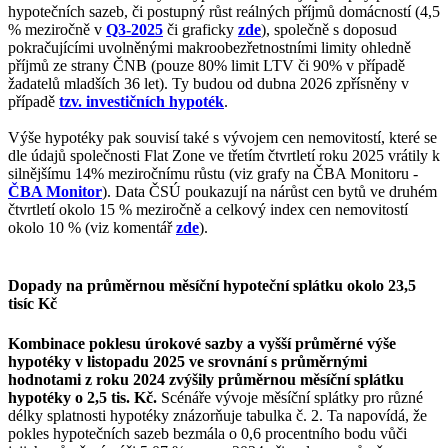
hypotečních sazeb, či postupný růst reálných příjmů domácností (4,5
% meziročně v
Q3-2025
či graficky
zde
), společně s doposud
pokračujícími uvolněnými makroobezřetnostními limity ohledně
příjmů ze strany ČNB (pouze 80% limit LTV či 90% v případě
žadatelů mladších 36 let). Ty budou od dubna 2026 zpřísněny v
případě
tzv. investičních hypoték
.
Výše hypotéky pak souvisí také s vývojem cen nemovitostí, které se
dle údajů společnosti Flat Zone ve třetím čtvrtletí roku 2025 vrátily k
silnějšímu 14% meziročnímu růstu (viz grafy na ČBA Monitoru -
ČBA Monitor
). Data ČSÚ poukazují na nárůst cen bytů ve druhém
čtvrtletí okolo 15 % meziročně a celkový index cen nemovitostí
okolo 10 % (viz komentář
zde
).
Dopady na průměrnou měsíční hypoteční splátku okolo 23,5
tisíc Kč
Kombinace poklesu úrokové sazby a vyšší průměrné výše
hypotéky v listopadu 2025 ve srovnání s průměrnými
hodnotami z roku 2024 zvýšily průměrnou měsíční splátku
hypotéky o 2,5 tis. Kč.
Scénáře vývoje měsíční splátky pro různé
délky splatnosti hypotéky znázorňuje tabulka č. 2. Ta napovídá, že
pokles hypotečních sazeb bezmála o 0,6 procentního bodu vůči