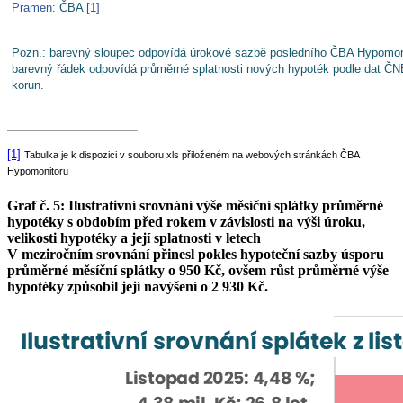
Pramen
: ČBA
[1]
Pozn.: barevný sloupec odpovídá úrokové sazbě posledního ČBA Hypomonito
barevný řádek odpovídá průměrné splatnosti nových hypoték podle dat ČNB
korun.
[1]
Tabulka je k dispozici v souboru xls přiloženém na webových stránkách ČBA
Hypomonitoru
Graf č. 5: Ilustrativní srovnání výše měsíční splátky průměrné
hypotéky s obdobím před rokem v závislosti na výši úroku,
velikosti hypotéky a její splatnosti v letech
V meziročním srovnání přinesl pokles hypoteční sazby úsporu
průměrné měsíční splátky o 950 Kč, ovšem růst průměrné výše
hypotéky způsobil její navýšení o 2 930 Kč.