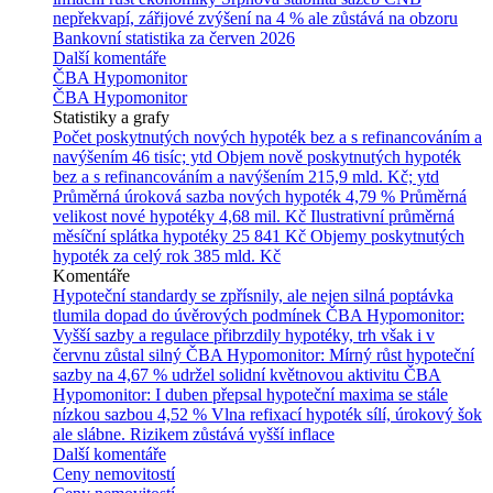
nepřekvapí, zářijové zvýšení na 4 % ale zůstává na obzoru
Bankovní statistika za červen 2026
Další komentáře
ČBA Hypomonitor
ČBA Hypomonitor
Statistiky a grafy
Počet poskytnutých nových hypoték bez a s refinancováním a
navýšením
46 tisíc; ytd
Objem nově poskytnutých hypoték
bez a s refinancováním a navýšením
215,9 mld. Kč; ytd
Průměrná úroková sazba nových hypoték
4,79 %
Průměrná
velikost nové hypotéky
4,68 mil. Kč
Ilustrativní průměrná
měsíční splátka hypotéky
25 841 Kč
Objemy poskytnutých
hypoték za celý rok
385 mld. Kč
Komentáře
Hypoteční standardy se zpřísnily, ale nejen silná poptávka
tlumila dopad do úvěrových podmínek
ČBA Hypomonitor:
Vyšší sazby a regulace přibrzdily hypotéky, trh však i v
červnu zůstal silný
ČBA Hypomonitor: Mírný růst hypoteční
sazby na 4,67 % udržel solidní květnovou aktivitu
ČBA
Hypomonitor: I duben přepsal hypoteční maxima se stále
nízkou sazbou 4,52 %
Vlna refixací hypoték sílí, úrokový šok
ale slábne. Rizikem zůstává vyšší inflace
Další komentáře
Ceny nemovitostí