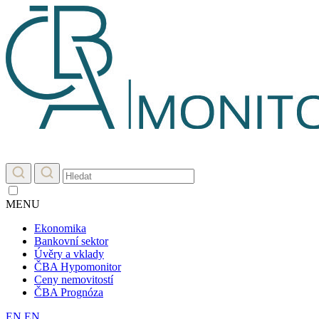
MENU
Ekonomika
Bankovní sektor
Úvěry a vklady
ČBA Hypomonitor
Ceny nemovitostí
ČBA Prognóza
EN
EN