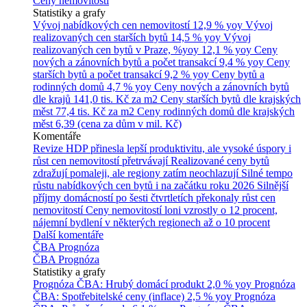
Ceny nemovitostí
Statistiky a grafy
Vývoj nabídkových cen nemovitostí
12,9 % yoy
Vývoj
realizovaných cen starších bytů
14,5 % yoy
Vývoj
realizovaných cen bytů v Praze, %yoy
12,1 % yoy
Ceny
nových a zánovních bytů a počet transakcí
9,4 % yoy
Ceny
starších bytů a počet transakcí
9,2 % yoy
Ceny bytů a
rodinných domů
4,7 % yoy
Ceny nových a zánovních bytů
dle krajů
141,0 tis. Kč za m2
Ceny starších bytů dle krajských
měst
77,4 tis. Kč za m2
Ceny rodinných domů dle krajských
měst
6,39 (cena za dům v mil. Kč)
Komentáře
Revize HDP přinesla lepší produktivitu, ale vysoké úspory i
růst cen nemovitostí přetrvávají
Realizované ceny bytů
zdražují pomaleji, ale regiony zatím neochlazují
Silné tempo
růstu nabídkových cen bytů i na začátku roku 2026
Silnější
příjmy domácností po šesti čtvrtletích překonaly růst cen
nemovitostí
Ceny nemovitostí loni vzrostly o 12 procent,
nájemní bydlení v některých regionech až o 10 procent
Další komentáře
ČBA Prognóza
ČBA Prognóza
Statistiky a grafy
Prognóza ČBA: Hrubý domácí produkt
2,0 % yoy
Prognóza
ČBA: Spotřebitelské ceny (inflace)
2,5 % yoy
Prognóza