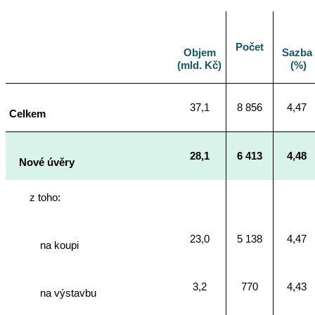
Počet
Objem
Sazba
(mld. Kč)
(%)
37,1
8 856
4,47
Celkem
28,1
6 413
4,48
Nové úvěry
z toho:
23,0
5 138
4,47
na koupi
3,2
770
4,43
na výstavbu