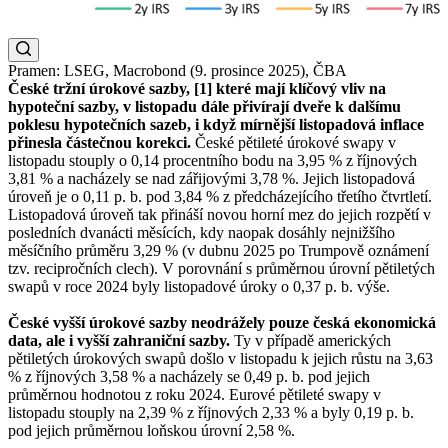
Pramen: LSEG, Macrobond (9. prosince 2025), ČBA
České tržní úrokové sazby, [1] které mají klíčový vliv na
hypoteční sazby, v listopadu dále přivírají dveře k dalšímu
poklesu hypotečních sazeb, i když mírnější listopadová inflace
přinesla částečnou korekci.
České pětileté úrokové swapy v
listopadu stouply o 0,14 procentního bodu na 3,95 % z říjnových
3,81 % a nacházely se nad zářijovými 3,78 %. Jejich listopadová
úroveň je o 0,11 p. b. pod 3,84 % z předcházejícího třetího čtvrtletí.
Listopadová úroveň tak přináší novou horní mez do jejich rozpětí v
posledních dvanácti měsících, kdy naopak dosáhly nejnižšího
měsíčního průměru 3,29 % (v dubnu 2025 po Trumpově oznámení
tzv. recipročních clech). V porovnání s průměrnou úrovní pětiletých
swapů v roce 2024 byly listopadové úroky o 0,37 p. b. výše.
České vyšší úrokové sazby neodrážely pouze česká ekonomická
data, ale i vyšší zahraniční sazby.
Ty v případě amerických
pětiletých úrokových swapů došlo v listopadu k jejich růstu na 3,63
% z říjnových 3,58 % a nacházely se 0,49 p. b. pod jejich
průměrnou hodnotou z roku 2024. Eurové pětileté swapy v
listopadu stouply na 2,39 % z říjnových 2,33 % a byly 0,19 p. b.
pod jejich průměrnou loňskou úrovní 2,58 %.