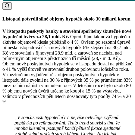
Listopad potvrdil silné objemy hypoték okolo 30 miliard korun
V listopadu poskytly banky a stavební spořitelny skutečně nové
hypoteční úvěry za 28,1 mld. Kč.
Oproti říjnu tak nová hypoteční
aktivita objemově klesla přibližně o 4 %. Ovšem po sezónní úpravě
přinesla listopadová čísla nových hypoték 6% zlepšení na 30,7 mld.
Kč ve srovnání s říjnovými 28,9 mld. a zároveň se nachází nad
průměrným objemem z předchozích tří měsíců (28,7 mld. Kč).
Objem nově poskytnutých hypoték se v listopadu dostal na přibližně
o 41 % vyšší úroveň ve srovnání druhou polovinou loňského roku.
V meziročním vyjádření růst objemu poskytnutých hypoték v
listopadu dále zvolnil na 30 % z říjnových 35 % po průměrném 83%
meziročním nárůstu v minulém roce. V letošním roce bylo okolo 80
% objemu nových úvěrů určeno ke koupi a 15 % na výstavbu,
zatímco v předchozích pěti letech dosahovaly tyto podíly 74 % a 20
%.
„V současnosti hypoteční trh nejvíce ovlivňuje zvýšená
poptávka po refinancování. Tento trend souvisí s tím, že
mnoha klientům postupně končí pětileté fixace sjednané
v době velmi nízkých sazeb během Covidu. Na trh tak