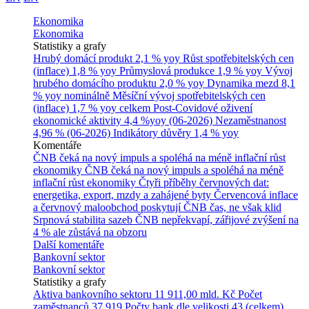
Ekonomika
Ekonomika
Statistiky a grafy
Hrubý domácí produkt
2,1 % yoy
Růst spotřebitelských cen
(inflace)
1,8 % yoy
Průmyslová produkce
1,9 % yoy
Vývoj
hrubého domácího produktu
2,0 % yoy
Dynamika mezd
8,1
% yoy nominálně
Měsíční vývoj spotřebitelských cen
(inflace)
1,7 % yoy celkem
Post-Covidové oživení
ekonomické aktivity
4,4 %yoy (06-2026)
Nezaměstnanost
4,96 % (06-2026)
Indikátory důvěry
1,4 % yoy
Komentáře
ČNB čeká na nový impuls a spoléhá na méně inflační růst
ekonomiky
ČNB čeká na nový impuls a spoléhá na méně
inflační růst ekonomiky
Čtyři příběhy červnových dat:
energetika, export, mzdy a zahájené byty
Červencová inflace
a červnový maloobchod poskytují ČNB čas, ne však klid
Srpnová stabilita sazeb ČNB nepřekvapí, zářijové zvýšení na
4 % ale zůstává na obzoru
Další komentáře
Bankovní sektor
Bankovní sektor
Statistiky a grafy
Aktiva bankovního sektoru
11 911,00 mld. Kč
Počet
zaměstnanců
37 919
Počty bank dle velikosti
43 (celkem)