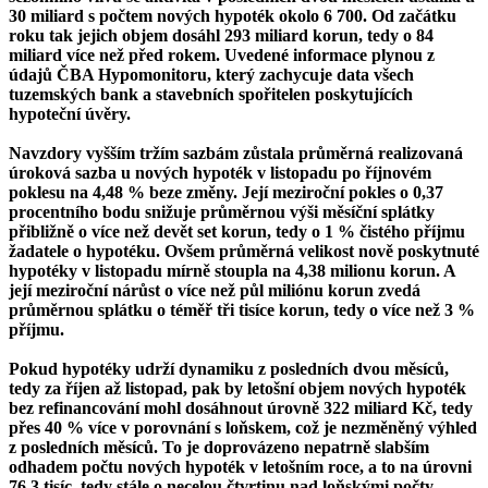
30 miliard s počtem nových hypoték okolo 6 700. Od začátku
roku tak jejich objem dosáhl 293 miliard korun, tedy o 84
miliard více než před rokem. Uvedené informace plynou z
údajů ČBA Hypomonitoru, který zachycuje data všech
tuzemských bank a stavebních spořitelen poskytujících
hypoteční úvěry.
Navzdory vyšším tržím sazbám zůstala průměrná realizovaná
úroková sazba u nových hypoték v listopadu po říjnovém
poklesu na 4,48 % beze změny. Její meziroční pokles o 0,37
procentního bodu snižuje průměrnou výši měsíční splátky
přibližně o více než devět set korun, tedy o 1 % čistého příjmu
žadatele o hypotéku. Ovšem průměrná velikost nově poskytnuté
hypotéky v listopadu mírně stoupla na 4,38 milionu korun. A
její meziroční nárůst o více než půl miliónu korun zvedá
průměrnou splátku o téměř tři tisíce korun, tedy o více než 3 %
příjmu.
Pokud hypotéky udrží dynamiku z posledních dvou měsíců,
tedy za říjen až listopad, pak by letošní objem nových hypoték
bez refinancování mohl dosáhnout úrovně 322 miliard Kč, tedy
přes 40 % více v porovnání s loňskem, což je nezměněný výhled
z posledních měsíců. To je doprovázeno nepatrně slabším
odhadem počtu nových hypoték v letošním roce, a to na úrovni
76,3 tisíc, tedy stále o necelou čtvrtinu nad loňskými počty.