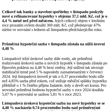
Celkově tak banky a stavební spořitelny v listopadu poskytly
nové a refinancované hypotéky v objemu 37,1 mld. Kč, což je o
4,4 % méně než před měsícem.
Jejich celkový objem v letošním
roce prozatím ovšem dosáhl 369 mld. Kč, což představuje 47%
nárůst ve srovnání s lednem až listopadem předcházejícího roku.
Průměrná hypoteční sazba v listopadu zůstala na nižší úrovni
4,48 %
Listopadové tržní úrokové sazby dále rostly, ale průměrná
realizovaná úroková sazba u nových hypoték v listopadu zůstala po
říjnovém poklesu na 4,48 % beze změny. Její snížení tak utvrzuje
stabilizační trend pod 5 % naposledy zaznamenanými v červenci
2024. Její listopadová úroveň je tak o 0,37 procentního bodu níže
než 4,85% sazba před rokem, což snižuje měsíční splátky hypotéky
přibližně o 1 % čistého příjmu žadatele, tedy o devět set korun. Pro
srovnání průměrná hodnota hypoteční sazby v roce 2024 dosáhla
5,07 % v porovnání se sazbou 5,81 % v roce 2023.
Listopadová úroková hypoteční sazba na nové hypotéky se se
4,48 % nacházela 0,74 procentního bodu nad průměrnými