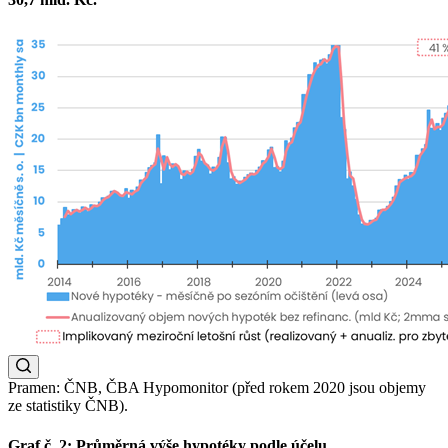
Pramen: ČNB, ČBA Hypomonitor (před rokem 2020 jsou objemy
ze statistiky ČNB).
Graf č. 2: Průměrná výše hypotéky podle účelu