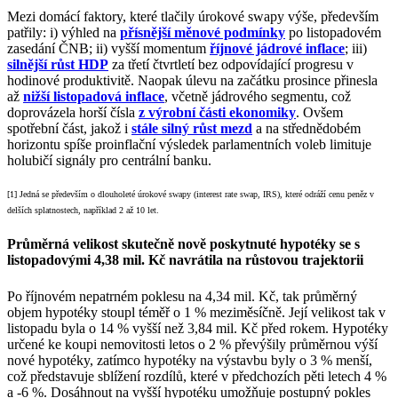
Mezi domácí faktory, které tlačily úrokové swapy výše, především
patřily: i) výhled na
přísnější měnové podmínky
po listopadovém
zasedání ČNB; ii) vyšší momentum
říjnové jádrové inflace
; iii)
silnější růst HDP
za třetí čtvrtletí bez odpovídající progresu v
hodinové produktivitě. Naopak úlevu na začátku prosince přinesla
až
nižší listopadová inflace
, včetně jádrového segmentu, což
doprovázela horší čísla
z výrobní části ekonomiky
. Ovšem
spotřební část, jakož i
stále silný růst mezd
a na střednědobém
horizontu spíše proinflační výsledek parlamentních voleb limituje
holubičí signály pro centrální banku.
[1] Jedná se především o dlouholeté úrokové swapy (interest rate swap, IRS), které odráží cenu peněz v
delších splatnostech, například 2 až 10 let.
Průměrná velikost skutečně nově poskytnuté hypotéky se s
listopadovými 4,38 mil. Kč navrátila na růstovou trajektorii
Po říjnovém nepatrném poklesu na 4,34 mil. Kč, tak průměrný
objem hypotéky stoupl téměř o 1 % meziměsíčně. Její velikost tak v
listopadu byla o 14 % vyšší než 3,84 mil. Kč před rokem. Hypotéky
určené ke koupi nemovitosti letos o 2 % převýšily průměrnou výší
nové hypotéky, zatímco hypotéky na výstavbu byly o 3 % menší,
což představuje sblížení rozdílů, které v předchozích pěti letech 4 %
a -6 %. Dosáhnout na vyšší hypotéku umožňuje postupný pokles