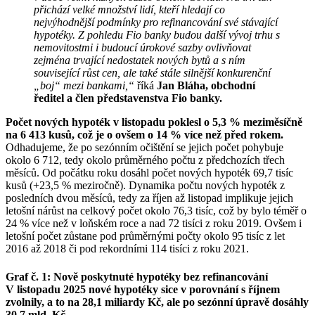
přichází velké množství lidí, kteří hledají co
nejvýhodnější podmínky pro refinancování své stávající
hypotéky. Z pohledu Fio banky budou další vývoj trhu s
nemovitostmi i budoucí úrokové sazby ovlivňovat
zejména trvající nedostatek nových bytů a s ním
související růst cen, ale také stále silnější konkurenční
„boj“ mezi bankami,“
říká
Jan Bláha, obchodní
ředitel a člen představenstva Fio banky.
Počet nových hypoték v listopadu poklesl o 5,3 % meziměsíčně
na 6 413 kusů, což je o ovšem o 14 % více než před rokem.
Odhadujeme, že po sezónním očištění se jejich počet pohybuje
okolo 6 712, tedy okolo průměrného počtu z předchozích třech
měsíců. Od počátku roku dosáhl počet nových hypoték 69,7 tisíc
kusů (+23,5 % meziročně). Dynamika počtu nových hypoték z
posledních dvou měsíců, tedy za říjen až listopad implikuje jejich
letošní nárůst na celkový počet okolo 76,3 tisíc, což by bylo téměř o
24 % více než v loňském roce a nad 72 tisíci z roku 2019. Ovšem i
letošní počet zůstane pod průměrnými počty okolo 95 tisíc z let
2016 až 2018 či pod rekordními 114 tisíci z roku 2021.
Graf č. 1: Nově poskytnuté hypotéky bez refinancování
V listopadu 2025 nové hypotéky sice v porovnání s říjnem
zvolnily, a to na 28,1 miliardy Kč, ale po sezónní úpravě dosáhly
30,7 mld. Kč.