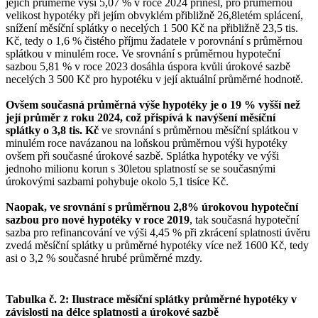
jejich průměrné výši 5,07 % v roce 2024 přinesl, pro průměrnou
velikost hypotéky při jejím obvyklém přibližně 26,8letém splácení,
snížení měsíční splátky o necelých 1 500 Kč na přibližně 23,5 tis.
Kč, tedy o 1,6 % čistého příjmu žadatele v porovnání s průměrnou
splátkou v minulém roce. Ve srovnání s průměrnou hypoteční
sazbou 5,81 % v roce 2023 dosáhla úspora kvůli úrokové sazbě
necelých 3 500 Kč pro hypotéku v její aktuální průměrné hodnotě.
Ovšem současná průměrná výše hypotéky je o 19 % vyšší než
její průměr z roku 2024, což přispívá k navýšení měsíční
splátky o 3,8 tis. Kč
ve srovnání s průměrnou měsíční splátkou v
minulém roce navázanou na loňskou průměrnou výši hypotéky
ovšem při současné úrokové sazbě. Splátka hypotéky ve výši
jednoho milionu korun s 30letou splatností se se současnými
úrokovými sazbami pohybuje okolo 5,1 tisíce Kč.
Naopak, ve srovnání s průměrnou 2,8% úrokovou hypoteční
sazbou pro nové hypotéky v roce 2019
, tak současná hypoteční
sazba pro refinancování ve výši 4,45 % při zkrácení splatnosti úvěru
zvedá měsíční splátky u průměrné hypotéky více než 1600 Kč, tedy
asi o 3,2 % současné hrubé průměrné mzdy.
Tabulka č. 2: Ilustrace měsíční splátky průměrné hypotéky v
závislosti na délce splatnosti a úrokové sazbě