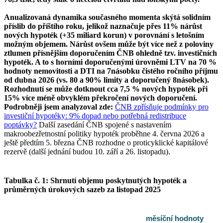
Anualizovaná dynamika současného momenta skýtá solidním
příslib do příštího roku, jelikož naznačuje přes 11% nárůst
nových hypoték (+35 miliard korun) v porovnání s letošním
možným objemem. Nárůst ovšem může být více než z poloviny
ztlumen přísnějším doporučením ČNB ohledně tzv. investičních
hypoték. A to s horními doporučenými úrovněmi LTV na 70 %
hodnoty nemovitosti a DTI na 7násobku čistého ročního příjmu
od dubna 2026 (vs. 80 a 90% limity a doporučený 8násobek).
Rozhodnutí se může dotknout cca 7,5 % nových hypoték při
15% více méně obvyklém překročení nových doporučení.
Podrobněji jsem analyzoval zde:
ČNB zpřísňuje podmínky pro
investiční hypotéky: 9% dopad nebo potřebná redistribuce
poptávky?
Další zasedání ČNB spojené s nastavením
makroobezřetnostní politiky hypoték proběhne 4. června 2026 a
ještě předtím 5. března ČNB rozhodne o proticyklické kapitálové
rezervě (další jednání budou 10. září a 26. listopadu).
Tabulka č. 1: Shrnutí objemu poskytnutých hypoték a
průměrných úrokových sazeb za listopad 2025
měsíční hodnoty