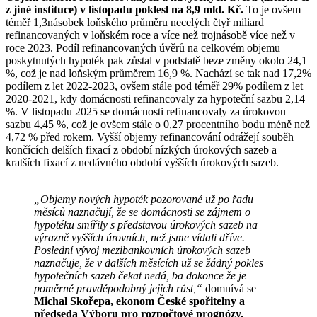
z jiné instituce) v listopadu poklesl na 8,9 mld. Kč.
To je ovšem
téměř 1,3násobek loňského průměru necelých čtyř miliard
refinancovaných v loňském roce a více než trojnásobě více než v
roce 2023. Podíl refinancovaných úvěrů na celkovém objemu
poskytnutých hypoték pak zůstal v podstatě beze změny okolo 24,1
%, což je nad loňským průměrem 16,9 %. Nachází se tak nad 17,2%
podílem z let 2022-2023, ovšem stále pod téměř 29% podílem z let
2020-2021, kdy domácnosti refinancovaly za hypoteční sazbu 2,14
%. V listopadu 2025 se domácnosti refinancovaly za úrokovou
sazbu 4,45 %, což je ovšem stále o 0,27 procentního bodu méně než
4,72 % před rokem. Vyšší objemy refinancování odrážejí souběh
končících delších fixací z období nízkých úrokových sazeb a
kratších fixací z nedávného období vyšších úrokových sazeb.
„Objemy nových hypoték pozorované už po řadu
měsíců naznačují, že se domácnosti se zájmem o
hypotéku smířily s představou úrokových sazeb na
výrazně vyšších úrovních, než jsme vídali dříve.
Poslední vývoj mezibankovních úrokových sazeb
naznačuje, že v dalších měsících už se žádný pokles
hypotečních sazeb čekat nedá, ba dokonce že je
poměrně pravděpodobný jejich růst,“
domnívá se
Michal Skořepa, ekonom České spořitelny a
předseda Výboru pro rozpočtové prognózy.