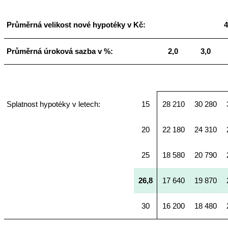
Průměrná velikost nové hypotéky v Kč:
4
Průměrná úroková sazba v %:
2,0
3,0
Splatnost hypotéky v letech:
15
28 210
30 280
20
22 180
24 310
25
18 580
20 790
26,8
17 640
19 870
30
16 200
18 480