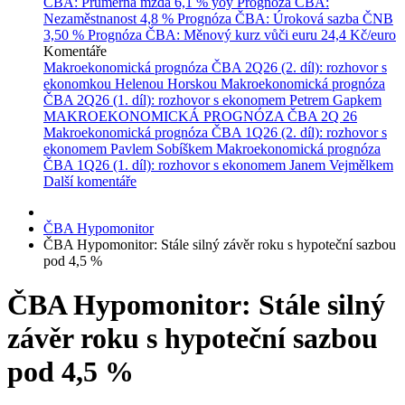
ČBA: Průměrná mzda
6,1 % yoy
Prognóza ČBA:
Nezaměstnanost
4,8 %
Prognóza ČBA: Úroková sazba ČNB
3,50 %
Prognóza ČBA: Měnový kurz vůči euru
24,4 Kč/euro
Komentáře
Makroekonomická prognóza ČBA 2Q26 (2. díl): rozhovor s
ekonomkou Helenou Horskou
Makroekonomická prognóza
ČBA 2Q26 (1. díl): rozhovor s ekonomem Petrem Gapkem
MAKROEKONOMICKÁ PROGNÓZA ČBA 2Q 26
Makroekonomická prognóza ČBA 1Q26 (2. díl): rozhovor s
ekonomem Pavlem Sobíškem
Makroekonomická prognóza
ČBA 1Q26 (1. díl): rozhovor s ekonomem Janem Vejmělkem
Další komentáře
ČBA Hypomonitor
ČBA Hypomonitor: Stále silný závěr roku s hypoteční sazbou
pod 4,5 %
ČBA Hypomonitor: Stále silný
závěr roku s hypoteční sazbou
pod 4,5 %