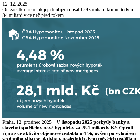
12. 12. 2025
Od začátku roku tak jejich objem dosáhl 293 miliard korun, tedy o
84 miliard více než před rokem
Praha, 12. prosinec 2025 –
V listopadu 2025 poskytly banky a
stavební spořitelny nové hypotéky za 28,1 miliardy Kč. Oproti
říjnu sice aktivita objemově zeslábla o 4 %, ovšem po vyloučení
sezónního vlivu se aktivita v posledních dvou měsících ustálila u