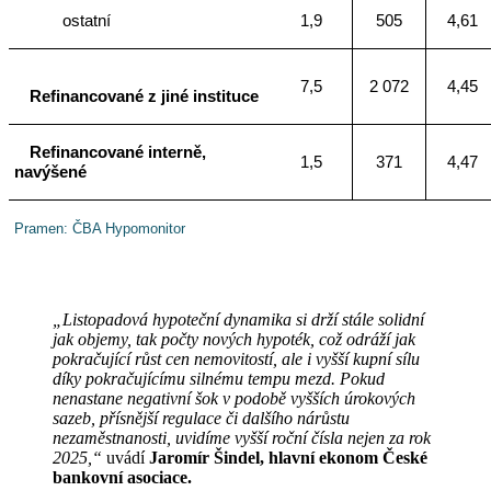
ostatní
1,9
505
4,61
7,5
2 072
4,45
Refinancované z jiné instituce
Refinancované interně,
1,5
371
4,47
navýšené
Pramen: ČBA Hypomonitor
„Listopadová hypoteční dynamika si drží stále solidní
jak objemy, tak počty nových hypoték, což odráží jak
pokračující růst cen nemovitostí, ale i vyšší kupní sílu
díky pokračujícímu silnému tempu mezd. Pokud
nenastane negativní šok v podobě vyšších úrokových
sazeb, přísnější regulace či dalšího nárůstu
nezaměstnanosti, uvidíme vyšší roční čísla nejen za rok
2025,“
uvádí
Jaromír Šindel, hlavní ekonom České
bankovní asociace.