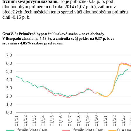
tržními swapovými sazbami.
To je přibližně 0,33 p. b. pod
dlouhodobým průměrem od roku 2014 (1,07 p. b.), zatímco v
předešlých třech měsících tento spread vůči dlouhodobému průměru
činil -0,15 p. b.
Graf č. 3: Průměrná hypoteční úroková sazba – nové obchody
V listopadu zůstala na 4,48 %, a zmírnila svůj pokles na 0,37 p. b. ve
srovnání s 4,85% sazbou před rokem