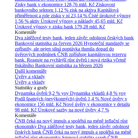
Zisky bank v ekonomice
128,76 mld. Kč
Ziskovost
bankovního sektoru
1,12 % zisk na aktiva
Kapitálová
přiměřenost a role zisku v ní
23,14 %
Čisté úrokové výnosy
1,56 % aktiv
Úrokové výnosy a náklady
45,65 mld. Kč
Úrokové výnosy v zisku bank
179,28 mld. Kč
Komentáře
Dva zátěžové testy bank, jeden závěr: odolnost českých bank
Bankovní statistika za červen 2026
Hypoteční standardy se
zpřísnily, ale nejen silná poptávka tlumila dopad do
úvěrových podmínek
ČNB zpřísňuje kapitálovou rezervu
bank. Reaguje na rychlejší růst úvěrů i nová rizika včetně
fiskálního
Bankovní statistika za březen 2026
Další komentáře
Úvěry a vklady
Úvěry a vklady
Statistiky a grafy
Dynamika úvěrů
9,2 % yoy
Dynamika vkladů
4,8 % yoy
Podíl špatných (nevýkonných) úvěrů
1,4 %
Nové úvěry v
ekonomice
156 mld. Kč
Nové úvěry v ekonomice v detailu
98 mld. Kč
Úrokové sazby na nové úvěry
4,7 %
Komentáře
ČNB čeká na nový impuls a spoléhá na méně inflační růst
ekonomiky
Dva zátěžové testy bank, jeden závěr: odolnost
českých bank
ČNB čeká na nový impuls a spoléhá na méně
inflační růst ekonomiky
Srpnová stabilita sazeb ČNB