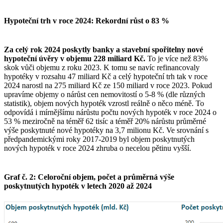
Hypoteční trh v roce 2024: Rekordní růst o 83 %
Za celý rok 2024 poskytly banky a stavební spořitelny nové
hypoteční úvěry v objemu 228 miliard Kč.
To je více než 83%
skok vůči objemu z roku 2023. K tomu se navíc refinancovaly
hypotéky v rozsahu 47 miliard Kč a celý hypoteční trh tak v roce
2024 narostl na 275 miliard Kč ze 150 miliard v roce 2023. Pokud
upravíme objemy o nárůst cen nemovitostí o 5-8 % (dle různých
statistik), objem nových hypoték vzrostl reálně o něco méně. To
odpovídá i mírnějšímu nárůstu počtu nových hypoték v roce 2024 o
53 % meziročně na téměř 62 tisíc a téměř 20% nárůstu průměrné
výše poskytnuté nové hypotéky na 3,7 milionu Kč. Ve srovnání s
předpandemickými roky 2017-2019 byl objem poskytnutých
nových hypoték v roce 2024 zhruba o necelou pětinu vyšší.
Graf č. 2: Celoroční objem, počet a průměrná výše
poskytnutých hypoték v letech 2020 až 2024