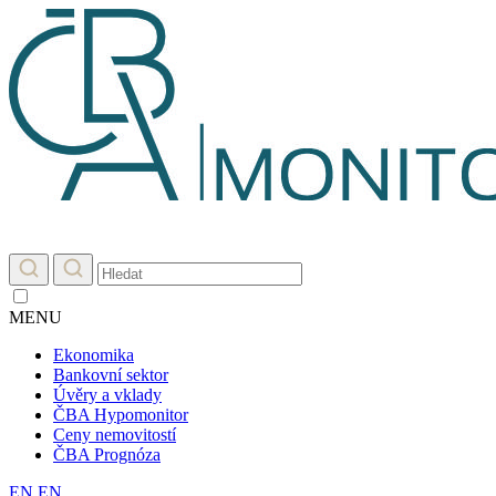
MENU
Ekonomika
Bankovní sektor
Úvěry a vklady
ČBA Hypomonitor
Ceny nemovitostí
ČBA Prognóza
EN
EN