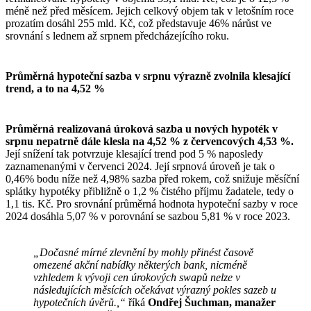
méně než před měsícem. Jejich celkový objem tak v letošním roce
prozatím dosáhl 255 mld. Kč, což představuje 46% nárůst ve
srovnání s lednem až srpnem předcházejícího roku.
Průměrná hypoteční sazba v srpnu výrazně zvolnila klesající
trend, a to na 4,52 %
Průměrná realizovaná úroková sazba u nových hypoték v
srpnu nepatrně dále klesla na 4,52 % z červencových 4,53 %.
Její snížení tak potvrzuje klesající trend pod 5 % naposledy
zaznamenanými v červenci 2024. Její srpnová úroveň je tak o
0,46% bodu níže než 4,98% sazba před rokem, což snižuje měsíční
splátky hypotéky přibližně o 1,2 % čistého příjmu žadatele, tedy o
1,1 tis. Kč. Pro srovnání průměrná hodnota hypoteční sazby v roce
2024 dosáhla 5,07 % v porovnání se sazbou 5,81 % v roce 2023.
„Dočasné mírné zlevnění by mohly přinést časově
omezené akční nabídky některých bank, nicméně
vzhledem k vývoji cen úrokových swapů nelze v
následujících měsících očekávat výrazný pokles sazeb u
hypotečních úvěrů.,“
říká
Ondřej Šuchman, manažer