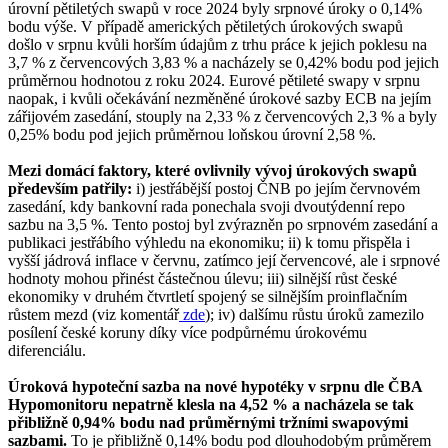
úrovní pětiletých swapů v roce 2024 byly srpnové úroky o 0,14%
bodu výše. V případě amerických pětiletých úrokových swapů
došlo v srpnu kvůli horším údajům z trhu práce k jejich poklesu na
3,7 % z červencových 3,83 % a nacházely se 0,42% bodu pod jejich
průměrnou hodnotou z roku 2024. Eurové pětileté swapy v srpnu
naopak, i kvůli očekávání nezměněné úrokové sazby ECB na jejím
zářijovém zasedání, stouply na 2,33 % z červencových 2,3 % a byly
0,25% bodu pod jejich průměrnou loňskou úrovní 2,58 %.
Mezi domácí faktory, které ovlivnily vývoj úrokových swapů
především patřily:
i) jestřábější postoj ČNB po jejím červnovém
zasedání, kdy bankovní rada ponechala svoji dvoutýdenní repo
sazbu na 3,5 %. Tento postoj byl zvýrazněn po srpnovém zasedání a
publikaci jestřábího výhledu na ekonomiku; ii) k tomu přispěla i
vyšší jádrová inflace v červnu, zatímco její červencové, ale i srpnové
hodnoty mohou přinést částečnou úlevu; iii) silnější růst české
ekonomiky v druhém čtvrtletí spojený se silnějším proinflačním
růstem mezd (viz komentář
zde
); iv) dalšímu růstu úroků zamezilo
posílení české koruny díky více podpůrnému úrokovému
diferenciálu.
Úroková hypoteční sazba na nové hypotéky v srpnu dle ČBA
Hypomonitoru nepatrně klesla na 4,52 % a nacházela se tak
přibližně 0,94% bodu nad průměrnými tržními swapovými
sazbami.
To je přibližně 0,14% bodu pod dlouhodobým průměrem