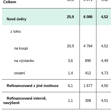
Celkem
25,9
6 086
4,52
Nové úvěry
z toho:
20,9
4 784
4,52
na koupi
na výstavbu
3,6
890
4,49
ostatní
1,4
412
4,73
Refinancované z jiné instituce
6,1
1 677
4,50
Refinancované interně,
1,1
308
4,51
navýšené