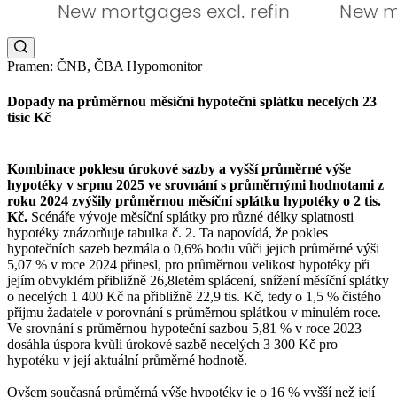
Pramen: ČNB, ČBA Hypomonitor
Dopady na průměrnou měsíční hypoteční splátku necelých 23
tisíc Kč
Kombinace poklesu úrokové sazby a vyšší průměrné výše
hypotéky v srpnu 2025 ve srovnání s průměrnými hodnotami z
roku 2024 zvýšily průměrnou měsíční splátku hypotéky o 2 tis.
Kč.
Scénáře vývoje měsíční splátky pro různé délky splatnosti
hypotéky znázorňuje tabulka č. 2. Ta napovídá, že pokles
hypotečních sazeb bezmála o 0,6% bodu vůči jejich průměrné výši
5,07 % v roce 2024 přinesl, pro průměrnou velikost hypotéky při
jejím obvyklém přibližně 26,8letém splácení, snížení měsíční splátky
o necelých 1 400 Kč na přibližně 22,9 tis. Kč, tedy o 1,5 % čistého
příjmu žadatele v porovnání s průměrnou splátkou v minulém roce.
Ve srovnání s průměrnou hypoteční sazbou 5,81 % v roce 2023
dosáhla úspora kvůli úrokové sazbě necelých 3 300 Kč pro
hypotéku v její aktuální průměrné hodnotě.
Ovšem současná průměrná výše hypotéky je o 16 % vyšší než její