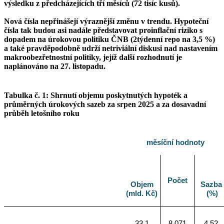
výsledku z předcházejících tří měsíců (72 tisíc kusů).
Nová čísla nepřinášejí výraznější změnu v trendu. Hypoteční
čísla tak budou asi nadále představovat proinflační riziko s
dopadem na úrokovou politiku ČNB (2týdenní repo na 3,5 %)
a také pravděpodobně udrží netriviální diskusi nad nastavením
makroobezřetnostní politiky, jejíž další rozhodnutí je
naplánováno na 27. listopadu.
Tabulka č. 1: Shrnutí objemu poskytnutých hypoték a
průměrných úrokových sazeb za srpen 2025 a za dosavadní
průběh letošního roku
měsíční hodnoty
Počet
Objem
Sazba
(mld. Kč)
(%)
33,1
8 071
4,52