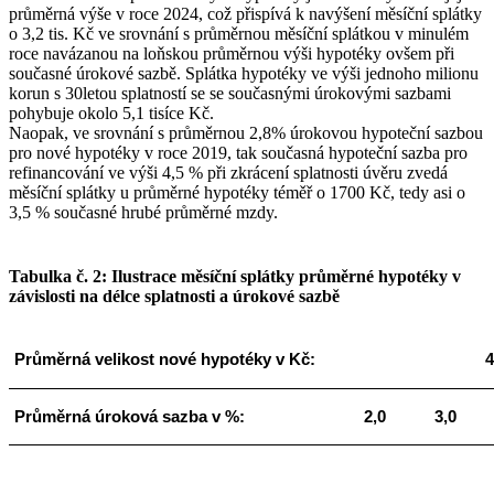
průměrná výše v roce 2024, což přispívá k navýšení měsíční splátky
o 3,2 tis. Kč ve srovnání s průměrnou měsíční splátkou v minulém
roce navázanou na loňskou průměrnou výši hypotéky ovšem při
současné úrokové sazbě. Splátka hypotéky ve výši jednoho milionu
korun s 30letou splatností se se současnými úrokovými sazbami
pohybuje okolo 5,1 tisíce Kč.
Naopak, ve srovnání s průměrnou 2,8% úrokovou hypoteční sazbou
pro nové hypotéky v roce 2019, tak současná hypoteční sazba pro
refinancování ve výši 4,5 % při zkrácení splatnosti úvěru zvedá
měsíční splátky u průměrné hypotéky téměř o 1700 Kč, tedy asi o
3,5 % současné hrubé průměrné mzdy.
Tabulka č. 2: Ilustrace měsíční splátky průměrné hypotéky v
závislosti na délce splatnosti a úrokové sazbě
Průměrná velikost nové hypotéky v Kč:
4
Průměrná úroková sazba v %:
2,0
3,0