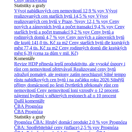
Ceny nemovitostí
Statistiky a grafy
Vývoj nabídkových cen nemovitostí
12,9 % yoy
Vývoj
realizovaných cen starších bytů
14,5 % yoy
Vývoj
realizovaných cen bytů v Praze, %yoy
12,1 % yoy
Ceny
nových a zánovních bytů a počet transakcí
9,4 % yoy
Ceny
starších bytů a počet transakcí
9,2 % yoy
Ceny bytů a
rodinných domů
4,7 % yoy
Ceny nových a zánovních bytů
dle krajů
141,0 tis. Kč za m2
Ceny starších bytů dle krajských
měst
77,4 tis. Kč za m2
Ceny rodinných domů dle krajských
měst
6,39 (cena za dům v mil. Kč)
Komentáře
Revize HDP přinesla lepší produktivitu, ale vysoké úspory i
růst cen nemovitostí přetrvávají
Realizované ceny bytů
zdražují pomaleji, ale regiony zatím neochlazují
Silné tempo
růstu nabídkových cen bytů i na začátku roku 2026
Silnější
příjmy domácností po šesti čtvrtletích překonaly růst cen
nemovitostí
Ceny nemovitostí loni vzrostly o 12 procent,
nájemní bydlení v některých regionech až o 10 procent
Další komentáře
ČBA Prognóza
ČBA Prognóza
Statistiky a grafy
Prognóza ČBA: Hrubý domácí produkt
2,0 % yoy
Prognóza
ČBA: Spotřebitelské ceny (inflace)
2,5 % yoy
Prognóza