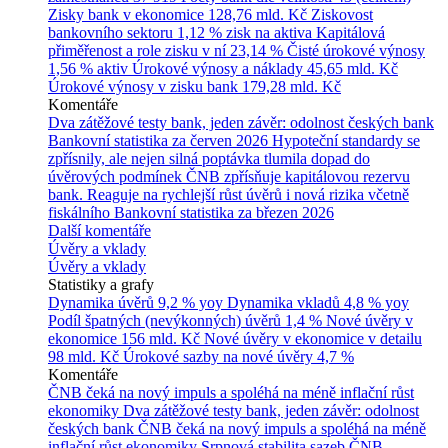
Zisky bank v ekonomice
128,76 mld. Kč
Ziskovost
bankovního sektoru
1,12 % zisk na aktiva
Kapitálová
přiměřenost a role zisku v ní
23,14 %
Čisté úrokové výnosy
1,56 % aktiv
Úrokové výnosy a náklady
45,65 mld. Kč
Úrokové výnosy v zisku bank
179,28 mld. Kč
Komentáře
Dva zátěžové testy bank, jeden závěr: odolnost českých bank
Bankovní statistika za červen 2026
Hypoteční standardy se
zpřísnily, ale nejen silná poptávka tlumila dopad do
úvěrových podmínek
ČNB zpřísňuje kapitálovou rezervu
bank. Reaguje na rychlejší růst úvěrů i nová rizika včetně
fiskálního
Bankovní statistika za březen 2026
Další komentáře
Úvěry a vklady
Úvěry a vklady
Statistiky a grafy
Dynamika úvěrů
9,2 % yoy
Dynamika vkladů
4,8 % yoy
Podíl špatných (nevýkonných) úvěrů
1,4 %
Nové úvěry v
ekonomice
156 mld. Kč
Nové úvěry v ekonomice v detailu
98 mld. Kč
Úrokové sazby na nové úvěry
4,7 %
Komentáře
ČNB čeká na nový impuls a spoléhá na méně inflační růst
ekonomiky
Dva zátěžové testy bank, jeden závěr: odolnost
českých bank
ČNB čeká na nový impuls a spoléhá na méně
inflační růst ekonomiky
Srpnová stabilita sazeb ČNB