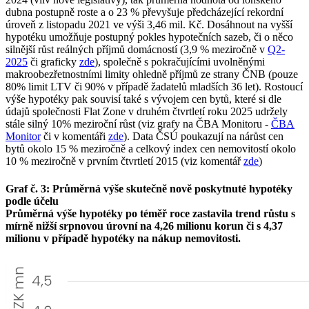
dubna postupně roste a o 23 % převyšuje předcházející rekordní
úroveň z listopadu 2021 ve výši 3,46 mil. Kč. Dosáhnout na vyšší
hypotéku umožňuje postupný pokles hypotečních sazeb, či o něco
silnější růst reálných příjmů domácností (3,9 % meziročně v
Q2-
2025
či graficky
zde
), společně s pokračujícími uvolněnými
makroobezřetnostními limity ohledně příjmů ze strany ČNB (pouze
80% limit LTV či 90% v případě žadatelů mladších 36 let). Rostoucí
výše hypotéky pak souvisí také s vývojem cen bytů, které si dle
údajů společnosti Flat Zone v druhém čtvrtletí roku 2025 udržely
stále silný 10% meziroční růst (viz grafy na ČBA Monitoru -
ČBA
Monitor
či v komentáři
zde
). Data ČSÚ poukazují na nárůst cen
bytů okolo 15 % meziročně a celkový index cen nemovitostí okolo
10 % meziročně v prvním čtvrtletí 2015 (viz komentář
zde
)
Graf č. 3: Průměrná výše skutečně nově poskytnuté hypotéky
podle účelu
Průměrná výše hypotéky po téměř roce zastavila trend růstu s
mírně nižší srpnovou úrovní na 4,26 milionu korun či s 4,37
milionu v případě hypotéky na nákup nemovitosti.