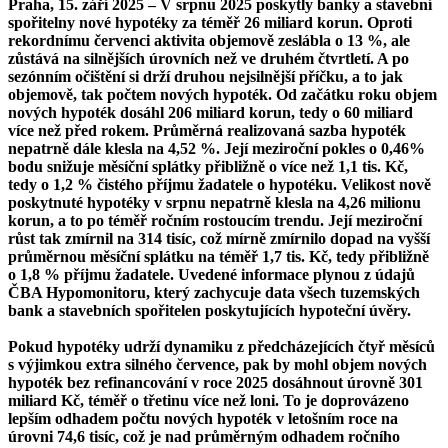
Praha, 15. září 2025 – V srpnu 2025 poskytly banky a stavební
spořitelny nové hypotéky za téměř 26 miliard korun. Oproti
rekordnímu červenci aktivita objemově zeslábla o 13 %, ale
zůstává na silnějších úrovních než ve druhém čtvrtletí. A po
sezónním očištění si drží druhou nejsilnější příčku, a to jak
objemově, tak počtem nových hypoték. Od začátku roku objem
nových hypoték dosáhl 206 miliard korun, tedy o 60 miliard
více než před rokem. Průměrná realizovaná sazba hypoték
nepatrně dále klesla na 4,52 %. Její meziroční pokles o 0,46%
bodu snižuje měsíční splátky přibližně o více než 1,1 tis. Kč,
tedy o 1,2 % čistého příjmu žadatele o hypotéku. Velikost nově
poskytnuté hypotéky v srpnu nepatrně klesla na 4,26 milionu
korun, a to po téměř ročním rostoucím trendu. Její meziroční
růst tak zmírnil na 314 tisíc, což mírně zmírnilo dopad na vyšší
průměrnou měsíční splátku na téměř 1,7 tis. Kč, tedy přibližně
o 1,8 % příjmu žadatele. Uvedené informace plynou z údajů
ČBA Hypomonitoru, který zachycuje data všech tuzemských
bank a stavebních spořitelen poskytujících hypoteční úvěry.
Pokud hypotéky udrží dynamiku z předcházejících čtyř měsíců
s výjimkou extra silného července, pak by mohl objem nových
hypoték bez refinancování v roce 2025 dosáhnout úrovně 301
miliard Kč, téměř o třetinu více než loni. To je doprovázeno
lepším odhadem počtu nových hypoték v letošním roce na
úrovni 74,6 tisíc, což je nad průměrným odhadem ročního