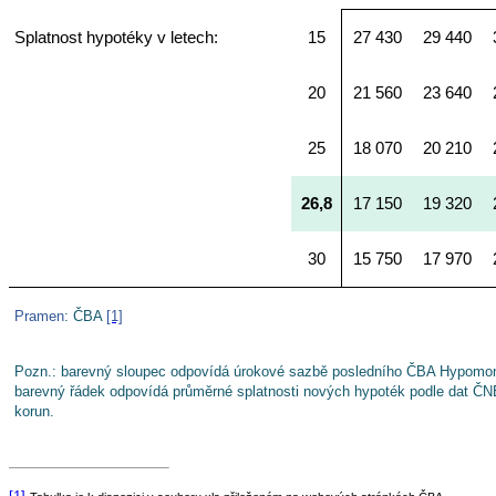
Splatnost hypotéky v letech:
15
27 430
29 440
20
21 560
23 640
25
18 070
20 210
26,8
17 150
19 320
30
15 750
17 970
Pramen
: ČBA
[1]
Pozn.: barevný sloupec odpovídá úrokové sazbě posledního ČBA Hypomonito
barevný řádek odpovídá průměrné splatnosti nových hypoték podle dat ČNB
korun.