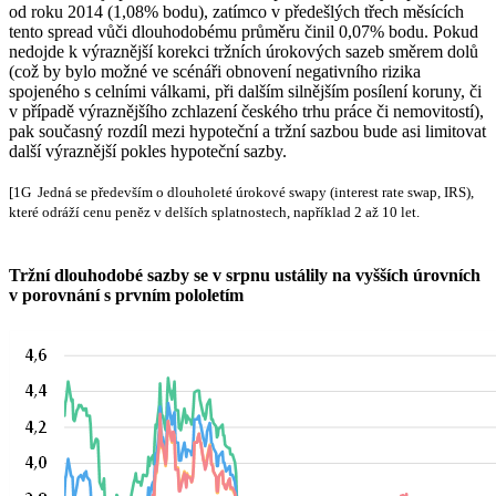
od roku 2014 (1,08% bodu), zatímco v předešlých třech měsících
tento spread vůči dlouhodobému průměru činil 0,07% bodu. Pokud
nedojde k výraznější korekci tržních úrokových sazeb směrem dolů
(což by bylo možné ve scénáři obnovení negativního rizika
spojeného s celními válkami, při dalším silnějším posílení koruny, či
v případě výraznějšího zchlazení českého trhu práce či nemovitostí),
pak současný rozdíl mezi hypoteční a tržní sazbou bude asi limitovat
další výraznější pokles hypoteční sazby.
[1G Jedná se především o dlouholeté úrokové swapy (interest rate swap, IRS),
které odráží cenu peněz v delších splatnostech, například 2 až 10 let.
Tržní dlouhodobé sazby se v srpnu ustálily na vyšších úrovních
v porovnání s prvním pololetím