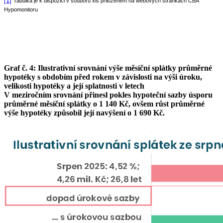
[1]
Tabulka je k dispozici v souboru xls přiloženém na webových stránkách ČBA
Hypomonitoru
Graf č. 4: Ilustrativní srovnání výše měsíční splátky průměrné
hypotéky s obdobím před rokem v závislosti na výši úroku,
velikosti hypotéky a její splatnosti v letech
V meziročním srovnání přinesl pokles hypoteční sazby úsporu
průměrné měsíční splátky o 1 140 Kč, ovšem růst průměrné
výše hypotéky způsobil její navýšení o 1 690 Kč.