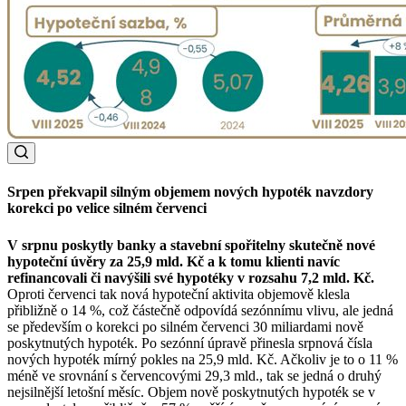
Srpen překvapil silným objemem nových hypoték navzdory
korekci po velice silném červenci
V srpnu poskytly banky a stavební spořitelny skutečně nové
hypoteční úvěry za 25,9 mld. Kč a k tomu klienti navíc
refinancovali či navýšili své hypotéky v rozsahu 7,2 mld. Kč.
Oproti červenci tak nová hypoteční aktivita objemově klesla
přibližně o 14 %, což částečně odpovídá sezónnímu vlivu, ale jedná
se především o korekci po silném červenci 30 miliardami nově
poskytnutých hypoték. Po sezónní úpravě přinesla srpnová čísla
nových hypoték mírný pokles na 25,9 mld. Kč. Ačkoliv je to o 11 %
méně ve srovnání s červencovými 29,3 mld., tak se jedná o druhý
nejsilnější letošní měsíc. Objem nově poskytnutých hypoték se v