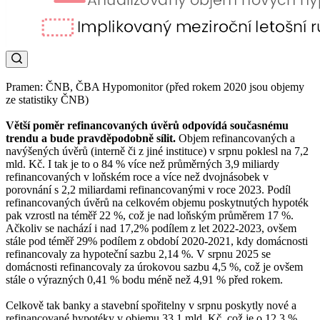
Pramen: ČNB, ČBA Hypomonitor (před rokem 2020 jsou objemy
ze statistiky ČNB)
Větší poměr refinancovaných úvěrů odpovídá současnému
trendu a bude pravděpodobně sílit.
Objem refinancovaných a
navýšených úvěrů (interně či z jiné instituce) v srpnu poklesl na 7,2
mld. Kč. I tak je to o 84 % více než průměrných 3,9 miliardy
refinancovaných v loňském roce a více než dvojnásobek v
porovnání s 2,2 miliardami refinancovanými v roce 2023. Podíl
refinancovaných úvěrů na celkovém objemu poskytnutých hypoték
pak vzrostl na téměř 22 %, což je nad loňským průměrem 17 %.
Ačkoliv se nachází i nad 17,2% podílem z let 2022-2023, ovšem
stále pod téměř 29% podílem z období 2020-2021, kdy domácnosti
refinancovaly za hypoteční sazbu 2,14 %. V srpnu 2025 se
domácnosti refinancovaly za úrokovou sazbu 4,5 %, což je ovšem
stále o výrazných 0,41 % bodu méně než 4,91 % před rokem.
Celkově tak banky a stavební spořitelny v srpnu poskytly nové a
refinancované hypotéky v objemu 33,1 mld. Kč, což je o 12,3 %