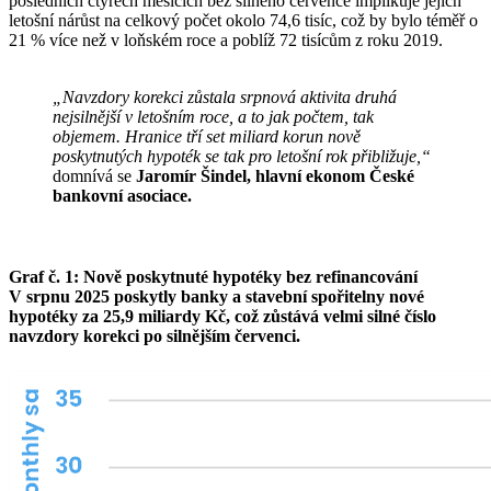
posledních čtyřech měsících bez silného července implikuje jejich
letošní nárůst na celkový počet okolo 74,6 tisíc, což by bylo téměř o
21 % více než v loňském roce a poblíž 72 tisícům z roku 2019.
„Navzdory korekci zůstala srpnová aktivita druhá
nejsilnější v letošním roce, a to jak počtem, tak
objemem. Hranice tří set miliard korun nově
poskytnutých hypoték se tak pro letošní rok přibližuje,“
domnívá se
Jaromír Šindel, hlavní ekonom České
bankovní asociace.
Graf č. 1: Nově poskytnuté hypotéky bez refinancování
V srpnu 2025 poskytly banky a stavební spořitelny nové
hypotéky za 25,9 miliardy Kč, což zůstává velmi silné číslo
navzdory korekci po silnějším červenci.