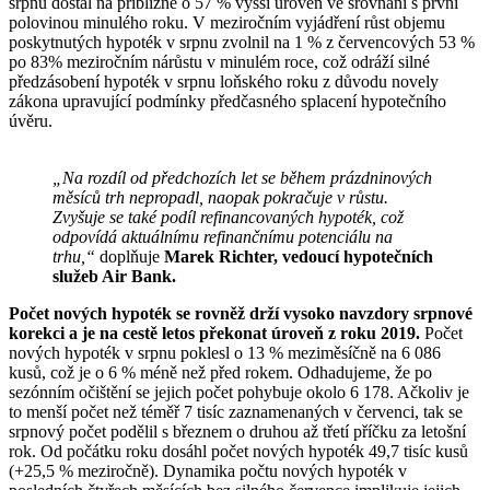
srpnu dostal na přibližně o 57 % vyšší úroveň ve srovnání s první
polovinou minulého roku. V meziročním vyjádření růst objemu
poskytnutých hypoték v srpnu zvolnil na 1 % z červencových 53 %
po 83% meziročním nárůstu v minulém roce, což odráží silné
předzásobení hypoték v srpnu loňského roku z důvodu novely
zákona upravující podmínky předčasného splacení hypotečního
úvěru.
„Na rozdíl od předchozích let se během prázdninových
měsíců trh nepropadl, naopak pokračuje v růstu.
Zvyšuje se také podíl refinancovaných hypoték, což
odpovídá aktuálnímu refinančnímu potenciálu na
trhu,“
doplňuje
Marek Richter, vedoucí hypotečních
služeb Air Bank.
Počet nových hypoték se rovněž drží vysoko navzdory srpnové
korekci a je na cestě letos překonat úroveň z roku 2019.
Počet
nových hypoték v srpnu poklesl o 13 % meziměsíčně na 6 086
kusů, což je o 6 % méně než před rokem. Odhadujeme, že po
sezónním očištění se jejich počet pohybuje okolo 6 178. Ačkoliv je
to menší počet než téměř 7 tisíc zaznamenaných v červenci, tak se
srpnový počet podělil s březnem o druhou až třetí příčku za letošní
rok. Od počátku roku dosáhl počet nových hypoték 49,7 tisíc kusů
(+25,5 % meziročně). Dynamika počtu nových hypoték v