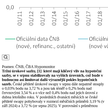
Pramen: ČNB, ČBA Hypomonitor
Tržní úrokové sazby, [1] které mají klíčový vliv na hypoteční
sazby, se v srpnu stabilizovaly na vyšších úrovních, což bude v
budoucnu asi limitovat další výraznější pokles hypotečních
sazeb.
České pětileté úrokové swapy v srpnu dále nepatrně stouply
o 0,03% bodu na 3,72 % a jsou tak téměř o 0,2% bodu nad
červnovými 3,54 % a o více než 0,4% bodu nad jejich úrovní z
dubna letošního roku. V posledních dvanácti měsících se české
pětileté swapy pohybovaly v rozmezí měsíčních průměrů 3,19 % (v
září 2024) a 3,72 % (ze srpna 2025). V porovnání s průměrnou