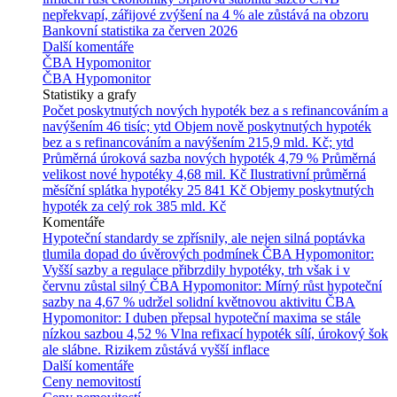
nepřekvapí, zářijové zvýšení na 4 % ale zůstává na obzoru
Bankovní statistika za červen 2026
Další komentáře
ČBA Hypomonitor
ČBA Hypomonitor
Statistiky a grafy
Počet poskytnutých nových hypoték bez a s refinancováním a
navýšením
46 tisíc; ytd
Objem nově poskytnutých hypoték
bez a s refinancováním a navýšením
215,9 mld. Kč; ytd
Průměrná úroková sazba nových hypoték
4,79 %
Průměrná
velikost nové hypotéky
4,68 mil. Kč
Ilustrativní průměrná
měsíční splátka hypotéky
25 841 Kč
Objemy poskytnutých
hypoték za celý rok
385 mld. Kč
Komentáře
Hypoteční standardy se zpřísnily, ale nejen silná poptávka
tlumila dopad do úvěrových podmínek
ČBA Hypomonitor:
Vyšší sazby a regulace přibrzdily hypotéky, trh však i v
červnu zůstal silný
ČBA Hypomonitor: Mírný růst hypoteční
sazby na 4,67 % udržel solidní květnovou aktivitu
ČBA
Hypomonitor: I duben přepsal hypoteční maxima se stále
nízkou sazbou 4,52 %
Vlna refixací hypoték sílí, úrokový šok
ale slábne. Rizikem zůstává vyšší inflace
Další komentáře
Ceny nemovitostí