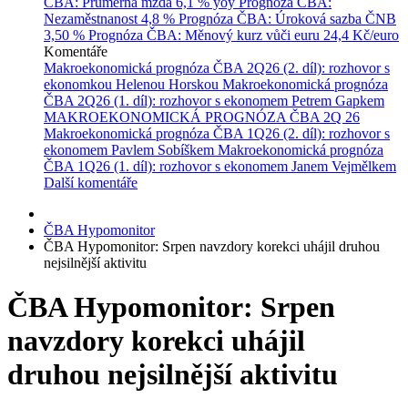
ČBA: Průměrná mzda
6,1 % yoy
Prognóza ČBA:
Nezaměstnanost
4,8 %
Prognóza ČBA: Úroková sazba ČNB
3,50 %
Prognóza ČBA: Měnový kurz vůči euru
24,4 Kč/euro
Komentáře
Makroekonomická prognóza ČBA 2Q26 (2. díl): rozhovor s
ekonomkou Helenou Horskou
Makroekonomická prognóza
ČBA 2Q26 (1. díl): rozhovor s ekonomem Petrem Gapkem
MAKROEKONOMICKÁ PROGNÓZA ČBA 2Q 26
Makroekonomická prognóza ČBA 1Q26 (2. díl): rozhovor s
ekonomem Pavlem Sobíškem
Makroekonomická prognóza
ČBA 1Q26 (1. díl): rozhovor s ekonomem Janem Vejmělkem
Další komentáře
ČBA Hypomonitor
ČBA Hypomonitor: Srpen navzdory korekci uhájil druhou
nejsilnější aktivitu
ČBA Hypomonitor: Srpen
navzdory korekci uhájil
druhou nejsilnější aktivitu