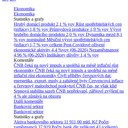
Ekonomika
Ekonomika
Statistiky a grafy
Hrubý domácí produkt
2,1 % yoy
Růst spotřebitelských cen
(inflace)
1,8 % yoy
Průmyslová produkce
1,9 % yoy
Vývoj
hrubého domácího produktu
2,0 % yoy
Dynamika mezd
8,1
% yoy nominálně
Měsíční vývoj spotřebitelských cen
(inflace)
1,7 % yoy celkem
Post-Covidové oživení
ekonomické aktivity
4,4 %yoy (06-2026)
Nezaměstnanost
4,96 % (06-2026)
Indikátory důvěry
1,4 % yoy
Komentáře
ČNB čeká na nový impuls a spoléhá na méně inflační růst
ekonomiky
ČNB čeká na nový impuls a spoléhá na méně
inflační růst ekonomiky
Čtyři příběhy červnových dat:
energetika, export, mzdy a zahájené byty
Červencová inflace
a červnový maloobchod poskytují ČNB čas, ne však klid
Srpnová stabilita sazeb ČNB nepřekvapí, zářijové zvýšení na
4 % ale zůstává na obzoru
Další komentáře
Bankovní sektor
Bankovní sektor
Statistiky a grafy
Aktiva bankovního sektoru
11 911,00 mld. Kč
Počet
zaměstnanců
37 919
Počty bank dle velikosti
43 (celkem)