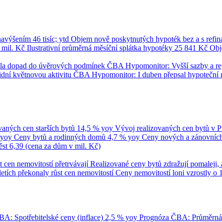
 navýšením
46 tisíc; ytd
Objem nově poskytnutých hypoték bez a s refi
 mil. Kč
Ilustrativní průměrná měsíční splátka hypotéky
25 841 Kč
Obj
umila dopad do úvěrových podmínek
ČBA Hypomonitor: Vyšší sazby a regul
dní květnovou aktivitu
ČBA Hypomonitor: I duben přepsal hypoteční 
vaných cen starších bytů
14,5 % yoy
Vývoj realizovaných cen bytů v 
 yoy
Ceny bytů a rodinných domů
4,7 % yoy
Ceny nových a zánovních 
ěst
6,39 (cena za dům v mil. Kč)
t cen nemovitostí přetrvávají
Realizované ceny bytů zdražují pomaleji, 
tletích překonaly růst cen nemovitostí
Ceny nemovitostí loni vzrostly o 
A: Spotřebitelské ceny (inflace)
2,5 % yoy
Prognóza ČBA: Průměrn