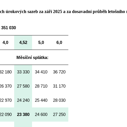
h úrokových sazeb za září 2025 a za dosavadní průběh letošního
 351 030
4,0
4,52
5,0
6,0
Měsíční splátka:
32 180
33 330
34 410
36 720
26 370
27 580
28 710
31 170
22 970
24 240
25 440
28 030
22 090
23 380
24 600
27 250