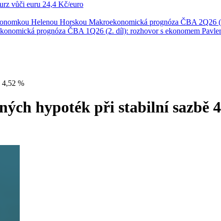
rz vůči euru
24,4 Kč/euro
ekonomkou Helenou Horskou
Makroekonomická prognóza ČBA 2Q26 (1
konomická prognóza ČBA 1Q26 (2. díl): rozhovor s ekonomem Pavl
ě 4,52 %
ných hypoték při stabilní sazbě 