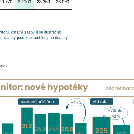
20 770
22 100
23 360
26 090
ru, ostatní sazby jsou ilustrační;
; částky jsou zaokrouhleny na desítky
itoru