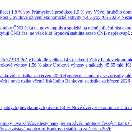
flace)
1,8 % yoy
Průmyslová produkce
1,9 % yoy
Vývoj hrubého domá
Post-Covidové oživení ekonomické aktivity
4,4 %yoy (06-2026)
Neza
onomiky
ČNB čeká na nový impuls a spoléhá na méně inflační růst eko
ytují ČNB čas, ne však klid
Srpnová stabilita sazeb ČNB nepřekvapí, 
nců
37 919
Počty bank dle velikosti
43 (celkem)
Zisky bank v ekonomi
úrokové výnosy
1,56 % aktiv
Úrokové výnosy a náklady
45,65 mld. K
ankovní statistika za červen 2026
Hypoteční standardy se zpřísnily, a
ěrů i nová rizika včetně fiskálního
Bankovní statistika za březen 2026
 špatných (nevýkonných) úvěrů
1,4 %
Nové úvěry v ekonomice
156 m
onomiky
Dva zátěžové testy bank, jeden závěr: odolnost českých bank
Č
 % ale zůstává na obzoru
Bankovní statistika za červen 2026