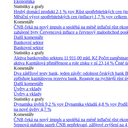
Ekonomika
Statistiky a grafy
Hrubý domácí produkt
2,1 % yoy
Růst spotřebitelských cen (in
Měsíční vývoj spotřebitelských cen (inflace)
1,7 % yoy celkem
Komentáře
ČNB čeká na nový impuls a spoléhá na méně inflační růst ek
zahájené byty
Červencová inflace a červnový maloobchod posk
Další komentáře
Bankovní sektor
Bankovní sektor
Statistiky a grafy
Aktiva bankovního sektoru
11 911,00 mld. Kč
Počet zaměstna
aktiva
Kapitálová přiměřenost a role zisku v ní
23,14 %
Čisté 
Komentáře
Dva zátěžové testy bank, jeden závěr: odolnost českých bank
B
zpřísňuje kapitálovou rezervu bank. Reaguje na rychlejší růst úv
Další komentáře
Úvěry a vklady
Úvěry a vklady
Statistiky a grafy
Dynamika úvěrů
9,2 % yoy
Dynamika vkladů
4,8 % yoy
Podíl
na nové úvěry
4,7 %
Komentáře
ČNB čeká na nový impuls a spoléhá na méně inflační růst ek
Srpnová stabilita sazeb ČNB nepřekvapí, zářijové zvýšení na 4