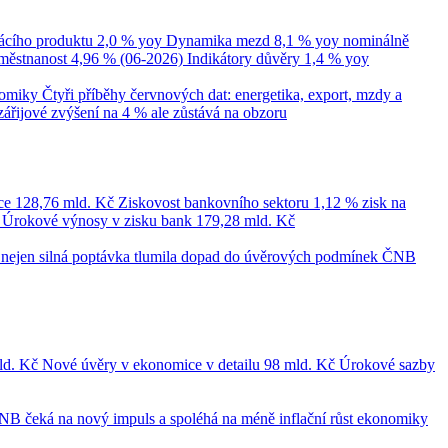
cího produktu
2,0 % yoy
Dynamika mezd
8,1 % yoy nominálně
městnanost
4,96 % (06-2026)
Indikátory důvěry
1,4 % yoy
nomiky
Čtyři příběhy červnových dat: energetika, export, mzdy a
zářijové zvýšení na 4 % ale zůstává na obzoru
ce
128,76 mld. Kč
Ziskovost bankovního sektoru
1,12 % zisk na
č
Úrokové výnosy v zisku bank
179,28 mld. Kč
le nejen silná poptávka tlumila dopad do úvěrových podmínek
ČNB
ld. Kč
Nové úvěry v ekonomice v detailu
98 mld. Kč
Úrokové sazby
NB čeká na nový impuls a spoléhá na méně inflační růst ekonomiky