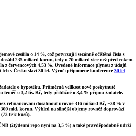
mově zesílila o 14 %, což potvrzují i sezónně očištěná čísla s
osáhl 235 miliard korun, tedy o 70 miliard více než před rokem.
sla z červencových 4,53 %. Uvedené informace plynou z údajů
 trh v Česku slaví 30 let. Výročí připomene konference
30 let
u žadatele o hypotéku. Průměrná velikost nově poskytnuté
u téměř o 3,2 tis. Kč, tedy přibližně o 3,4 % příjmu žadatele.
bez refinancování dosáhnout úrovně 316 miliard Kč, +38 % v
 300 mld. korun. Výhled na silnější objemy rovněž doprovází
73 tisíc kusů).
ky ČNB (2týdenní repo nyní na 3,5 %) a také pravděpodobně udrží