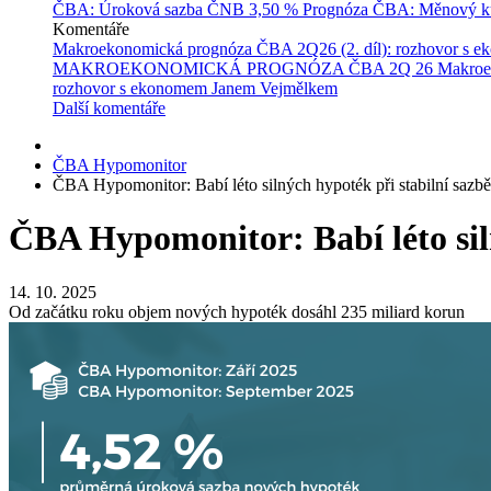
ČBA: Úroková sazba ČNB
3,50 %
Prognóza ČBA: Měnový ku
Komentáře
Makroekonomická prognóza ČBA 2Q26 (2. díl): rozhovor s 
MAKROEKONOMICKÁ PROGNÓZA ČBA 2Q 26
Makroe
rozhovor s ekonomem Janem Vejmělkem
Další komentáře
ČBA Hypomonitor
ČBA Hypomonitor: Babí léto silných hypoték při stabilní sazb
ČBA Hypomonitor: Babí léto sil
14. 10. 2025
Od začátku roku objem nových hypoték dosáhl 235 miliard korun