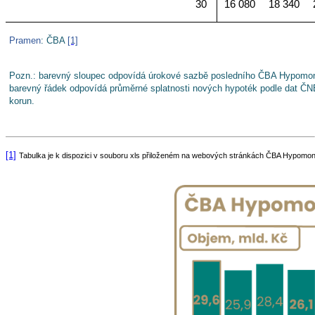
30
16 080
18 340
Pramen
: ČBA
[1]
Pozn.: barevný sloupec odpovídá úrokové sazbě posledního ČBA Hypomonito
barevný řádek odpovídá průměrné splatnosti nových hypoték podle dat ČNB
korun.
[1]
Tabulka je k dispozici v souboru xls přiloženém na webových stránkách ČBA Hypomon