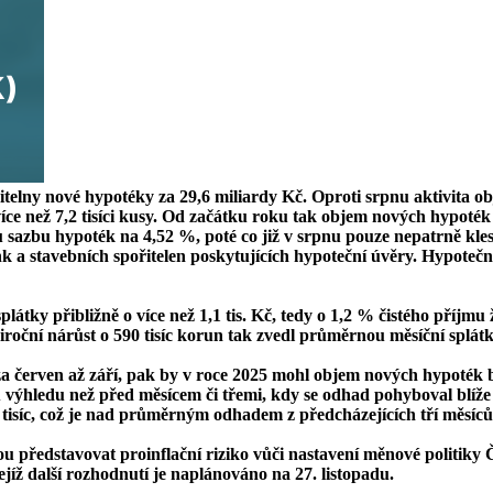
elny nové hypotéky za 29,6 miliardy Kč. Oproti srpnu aktivita obje
 než 7,2 tisíci kusy. Od začátku roku tak objem nových hypoték d
sazbu hypoték na 4,52 %, poté co již v srpnu pouze nepatrně kle
 stavebních spořitelen poskytujících hypoteční úvěry. Hypoteční
látky přibližně o více než 1,1 tis. Kč, tedy o 1,2 % čistého příjm
ziroční nárůst o 590 tisíc korun tak zvedl průměrnou měsíční splátk
za červen až září, pak by v roce 2025 mohl objem nových hypoték 
výhledu než před měsícem či třemi, kdy se odhad pohyboval blíže
tisíc, což je nad průměrným odhadem z předcházejících tří měsíců (
udou představovat proinflační riziko vůči nastavení měnové politi
ejíž další rozhodnutí je naplánováno na 27. listopadu.