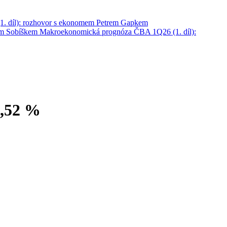
. díl): rozhovor s ekonomem Petrem Gapkem
em Sobíškem
Makroekonomická prognóza ČBA 1Q26 (1. díl):
4,52 %