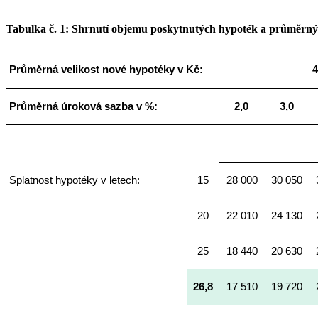
Tabulka č. 1: Shrnutí objemu poskytnutých hypoték a průměrnýc
Průměrná velikost nové hypotéky v Kč:
4
Průměrná úroková sazba v %:
2,0
3,0
Splatnost hypotéky v letech:
15
28 000
30 050
20
22 010
24 130
25
18 440
20 630
26,8
17 510
19 720