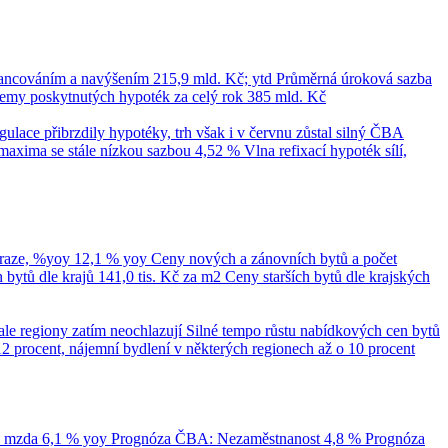
nancováním a navýšením
215,9 mld. Kč; ytd
Průměrná úroková sazba
emy poskytnutých hypoték za celý rok
385 mld. Kč
ace přibrzdily hypotéky, trh však i v červnu zůstal silný
ČBA
maxima se stále nízkou sazbou 4,52 %
Vlna refixací hypoték sílí,
Praze, %yoy
12,1 % yoy
Ceny nových a zánovních bytů a počet
bytů dle krajů
141,0 tis. Kč za m2
Ceny starších bytů dle krajských
ale regiony zatím neochlazují
Silné tempo růstu nabídkových cen bytů
12 procent, nájemní bydlení v některých regionech až o 10 procent
á mzda
6,1 % yoy
Prognóza ČBA: Nezaměstnanost
4,8 %
Prognóza