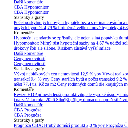
Další komentáře
ČBA Hypomonitor
ČBA Hypomonitor
Statistiky a grafy
Počet poskytnutých nových hypoték bez a s refinancováním a
nových hypoték
4,79 %
Průměrná velikost nové hypotéky
4,68
Komentáře
Hypoteční standardy se zpřísnily, ale nejen silná poptávka tl
Hypomonitor: Mírný růst hypoteční sazby na 4,67 % udržel soli
úrokový šok ale slábne. Rizikem zůstává vyšší inflace
Další komentáře
Ceny nemovitostí
Ceny nemovitostí
Statistiky a grafy
Vývoj nabídkových cen nemovitostí
12,9 % yoy
Vývoj realizo
transakcí
9,4 % yoy
Ceny starších bytů a počet transakcí
9,2 %
měst
77,4 tis. Kč za m2
Ceny rodinných domů dle krajských m
Komentáře
Revize HDP přinesla lepší produktivitu, ale vysoké úspory i růs
i na začátku roku 2026
Silnější příjmy domácností po šesti čtvr
Další komentáře
ČBA Prognóza
ČBA Prognóza
Statistiky a grafy
Prognóza ČBA: Hrubý domácí produkt
2,0 % yoy
Prognóza ČB