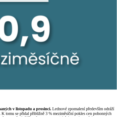
ných v listopadu a prosinci.
Lednové zpomalení především odráží
en. K tomu se přidal přibližně 3 % meziměsíční pokles cen pohonných