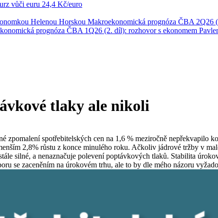
rz vůči euru
24,4 Kč/euro
ekonomkou Helenou Horskou
Makroekonomická prognóza ČBA 2Q26 (1
konomická prognóza ČBA 1Q26 (2. díl): rozhovor s ekonomem Pavl
ávkové tlaky ale nikoli
pomalení spotřebitelských cen na 1,6 % meziročně nepřekvapilo konsen
menším 2,8% růstu z konce minulého roku. Ačkoliv jádrové tržby v ma
e silné, a nenaznačuje polevení poptávkových tlaků. Stabilita úrokovýc
zporu se zaceněním na úrokovém trhu, ale to by dle mého názoru vyžadov