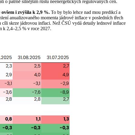
í o patrně silnějším růstu neenergetických regulovaných cen.
 ovšem i zvýšila k 2,9 %.
To by bylo lehce nad mou predikcí a
ychlení anualizovaného momenta jádrové inflace v posledních třech
 cíli skrze jádrovou inflaci. Než ČSÚ vydá detaily lednové inflace
ím k 2,4–2,5 % v roce 2027.