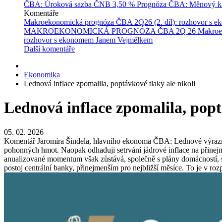
ČBA: Úroková sazba ČNB
3,50 %
Prognóza ČBA: Měnový ku
Komentáře
Makroekonomická prognóza ČBA 2Q26 (2. díl): rozhovor s 
MAKROEKONOMICKÁ PROGNÓZA ČBA 2Q 26
Makroe
rozhovor s ekonomem Janem Vejmělkem
Další komentáře
Ekonomika
Lednová inflace zpomalila, poptávkové tlaky ale nikoli
Lednová inflace zpomalila, popt
05. 02. 2026
Komentář Jaromíra Šindela, hlavního ekonoma ČBA: Lednové výrazné z
pohonných hmot. Naopak odhaduji setrvání jádrové inflace na přinej
anualizované momentum však zůstává, společně s plány domácností, stál
postoj centrální banky, přinejmenším pro nejbližší měsíce. To je v ro