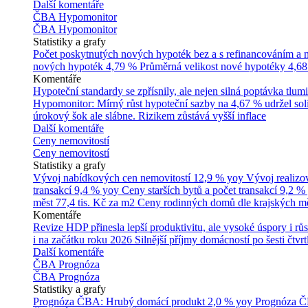
Další komentáře
ČBA Hypomonitor
ČBA Hypomonitor
Statistiky a grafy
Počet poskytnutých nových hypoték bez a s refinancováním a
nových hypoték
4,79 %
Průměrná velikost nové hypotéky
4,68
Komentáře
Hypoteční standardy se zpřísnily, ale nejen silná poptávka tl
Hypomonitor: Mírný růst hypoteční sazby na 4,67 % udržel soli
úrokový šok ale slábne. Rizikem zůstává vyšší inflace
Další komentáře
Ceny nemovitostí
Ceny nemovitostí
Statistiky a grafy
Vývoj nabídkových cen nemovitostí
12,9 % yoy
Vývoj realizo
transakcí
9,4 % yoy
Ceny starších bytů a počet transakcí
9,2 %
měst
77,4 tis. Kč za m2
Ceny rodinných domů dle krajských m
Komentáře
Revize HDP přinesla lepší produktivitu, ale vysoké úspory i růs
i na začátku roku 2026
Silnější příjmy domácností po šesti čtvr
Další komentáře
ČBA Prognóza
ČBA Prognóza
Statistiky a grafy
Prognóza ČBA: Hrubý domácí produkt
2,0 % yoy
Prognóza ČB