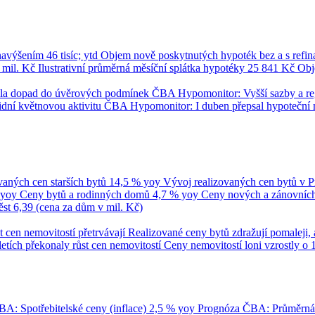
 navýšením
46 tisíc; ytd
Objem nově poskytnutých hypoték bez a s refi
 mil. Kč
Ilustrativní průměrná měsíční splátka hypotéky
25 841 Kč
Obj
umila dopad do úvěrových podmínek
ČBA Hypomonitor: Vyšší sazby a regul
dní květnovou aktivitu
ČBA Hypomonitor: I duben přepsal hypoteční 
vaných cen starších bytů
14,5 % yoy
Vývoj realizovaných cen bytů v 
 yoy
Ceny bytů a rodinných domů
4,7 % yoy
Ceny nových a zánovních 
ěst
6,39 (cena za dům v mil. Kč)
t cen nemovitostí přetrvávají
Realizované ceny bytů zdražují pomaleji, 
tletích překonaly růst cen nemovitostí
Ceny nemovitostí loni vzrostly o 
A: Spotřebitelské ceny (inflace)
2,5 % yoy
Prognóza ČBA: Průměrn