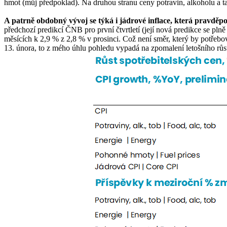
hmot (můj předpoklad). Na druhou stranu ceny potravin, alkoholu a t
A patrně obdobný vývoj se týká i jádrové inflace, která pravdě
předchozí predikcí ČNB pro první čtvrtletí (její nová predikce se pln
měsících k 2,9 % z 2,8 % v prosinci. Což není směr, který by potřebov
13. února, to z mého úhlu pohledu vypadá na zpomalení letošního růs