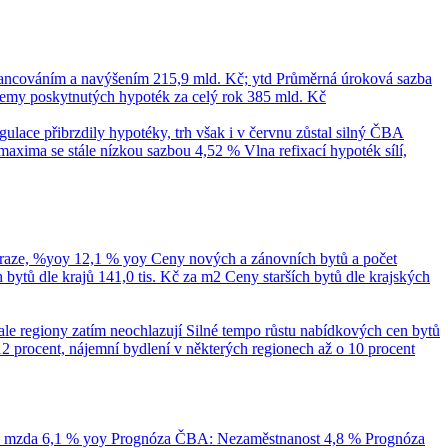
nancováním a navýšením
215,9 mld. Kč; ytd
Průměrná úroková sazba
emy poskytnutých hypoték za celý rok
385 mld. Kč
ace přibrzdily hypotéky, trh však i v červnu zůstal silný
ČBA
maxima se stále nízkou sazbou 4,52 %
Vlna refixací hypoték sílí,
Praze, %yoy
12,1 % yoy
Ceny nových a zánovních bytů a počet
bytů dle krajů
141,0 tis. Kč za m2
Ceny starších bytů dle krajských
ale regiony zatím neochlazují
Silné tempo růstu nabídkových cen bytů
12 procent, nájemní bydlení v některých regionech až o 10 procent
á mzda
6,1 % yoy
Prognóza ČBA: Nezaměstnanost
4,8 %
Prognóza