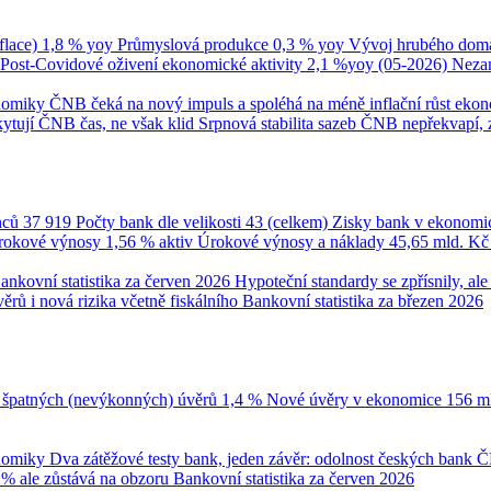
flace)
1,8 % yoy
Průmyslová produkce
0,3 % yoy
Vývoj hrubého domá
Post-Covidové oživení ekonomické aktivity
2,1 %yoy (05-2026)
Neza
onomiky
ČNB čeká na nový impuls a spoléhá na méně inflační růst eko
ytují ČNB čas, ne však klid
Srpnová stabilita sazeb ČNB nepřekvapí, 
nců
37 919
Počty bank dle velikosti
43 (celkem)
Zisky bank v ekonomi
úrokové výnosy
1,56 % aktiv
Úrokové výnosy a náklady
45,65 mld. K
ankovní statistika za červen 2026
Hypoteční standardy se zpřísnily, a
ěrů i nová rizika včetně fiskálního
Bankovní statistika za březen 2026
 špatných (nevýkonných) úvěrů
1,4 %
Nové úvěry v ekonomice
156 m
onomiky
Dva zátěžové testy bank, jeden závěr: odolnost českých bank
Č
 % ale zůstává na obzoru
Bankovní statistika za červen 2026