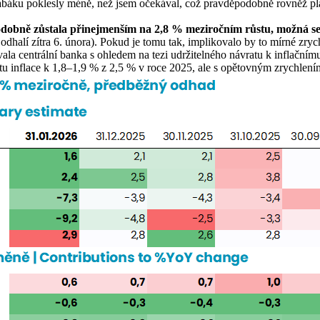
abáku poklesly méně, než jsem očekával, což pravděpodobně rovněž plat
podobně zůstala přinejmenším na 2,8 % meziročním růstu, možná se
ě odhalí zítra 6. února). Pokud je tomu tak, implikovalo by to mírné zr
ala centrální banka s ohledem na tezi udržitelného návratu k inflačnímu
tu inflace k 1,8–1,9 % z 2,5 % v roce 2025, ale s opětovným zrychlen