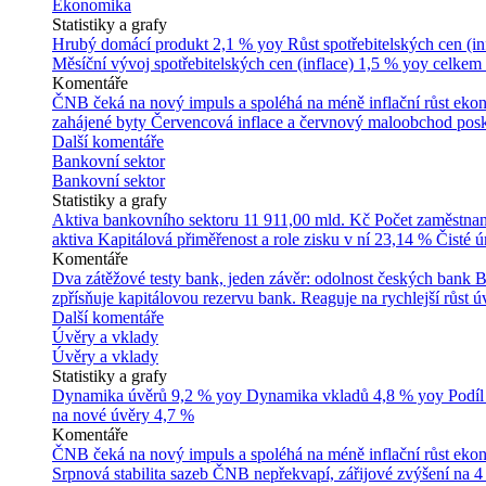
Ekonomika
Statistiky a grafy
Hrubý domácí produkt
2,1 % yoy
Růst spotřebitelských cen (in
Měsíční vývoj spotřebitelských cen (inflace)
1,5 % yoy celkem
Komentáře
ČNB čeká na nový impuls a spoléhá na méně inflační růst ek
zahájené byty
Červencová inflace a červnový maloobchod posk
Další komentáře
Bankovní sektor
Bankovní sektor
Statistiky a grafy
Aktiva bankovního sektoru
11 911,00 mld. Kč
Počet zaměstna
aktiva
Kapitálová přiměřenost a role zisku v ní
23,14 %
Čisté 
Komentáře
Dva zátěžové testy bank, jeden závěr: odolnost českých bank
B
zpřísňuje kapitálovou rezervu bank. Reaguje na rychlejší růst úv
Další komentáře
Úvěry a vklady
Úvěry a vklady
Statistiky a grafy
Dynamika úvěrů
9,2 % yoy
Dynamika vkladů
4,8 % yoy
Podíl
na nové úvěry
4,7 %
Komentáře
ČNB čeká na nový impuls a spoléhá na méně inflační růst ek
Srpnová stabilita sazeb ČNB nepřekvapí, zářijové zvýšení na 4