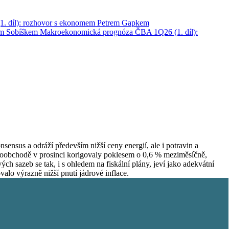
. díl): rozhovor s ekonomem Petrem Gapkem
em Sobíškem
Makroekonomická prognóza ČBA 1Q26 (1. díl):
sus a odráží především nižší ceny energií, ale i potravin a
loobchodě v prosinci korigovaly poklesem o 0,6 % meziměsíčně,
h sazeb se tak, i s ohledem na fiskální plány, jeví jako adekvátní
alo výrazně nižší pnutí jádrové inflace.