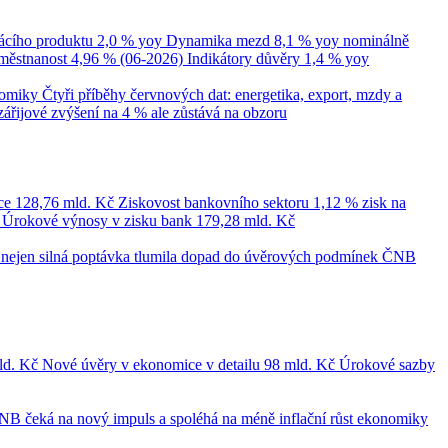
cího produktu
2,0 % yoy
Dynamika mezd
8,1 % yoy nominálně
městnanost
4,96 % (06-2026)
Indikátory důvěry
1,4 % yoy
nomiky
Čtyři příběhy červnových dat: energetika, export, mzdy a
zářijové zvýšení na 4 % ale zůstává na obzoru
ce
128,76 mld. Kč
Ziskovost bankovního sektoru
1,12 % zisk na
č
Úrokové výnosy v zisku bank
179,28 mld. Kč
le nejen silná poptávka tlumila dopad do úvěrových podmínek
ČNB
ld. Kč
Nové úvěry v ekonomice v detailu
98 mld. Kč
Úrokové sazby
NB čeká na nový impuls a spoléhá na méně inflační růst ekonomiky