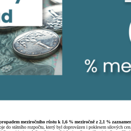
propadem meziročního růstu k 1,6 % meziročně z 2,1 % zaznamena
droje do státního rozpočtu, který byl doprovázen i poklesem silových c