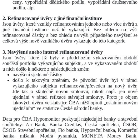
ceny, vypořádání dědického podílu, vypořádání družstevního
podílu, atp.
2. Refinancované úvěry z jiné finanční instituce
Jsou úvěry, které vznikly refinancováním jednoho nebo více úvěrů z
jiné finanční instituce než té vykazující. Bez ohledu na výši
refinancované částky a bez ohledu na výši případného navýšení se
celková výše nově vzniklého úvěru vykazuje do této kategorie.
3. Navýšené anebo interně refinancované úvěry
Jsou úvěry, které již byly v předchozím vykazovaném období
součástí portfolia vykazujícího subjektu, a ve vykazovaném období
u nich došlo k některé z následujících změn:
navýšení sjednané částky
došlo k takovým změnám, že původní úvěr byl v rámci
vykazujícího subjektu refinancován/převeden na nový úvěr.
Jde tak o skutečně novou smlouvu, nikoli např. jen nové
ujednání v rámci refixace stávající smlouvy. Proto je objem
takových úvěru ve statistice ČBA nižší oproti „ostatním novým
ujednáním“ ve statistice České národní banky.
Data pro ČBA Hypomonitor poskytují následující banky a stavební
spořitelny: Air Bank, Banka Creditas, Česká spořitelna, ČSOB,
ČSOB Stavební spořitelna, Fio banka, Hypoteční banka, Komerční
banka, mBank, Modrá pyramida, MONETA Money Bank,