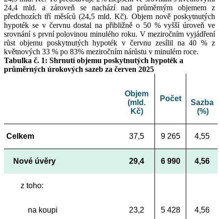
24,4 mld. a zároveň se nachází nad průměrným objemem z
předchozích tří měsíců (24,5 mld. Kč). Objem nově poskytnutých
hypoték se v červnu dostal na přibližně o 50 % vyšší úroveň ve
srovnání s první polovinou minulého roku. V meziročním vyjádření
růst objemu poskytnutých hypoték v červnu zesílil na 40 % z
květnových 33 % po 83% meziročním nárůstu v minulém roce.
Tabulka č. 1: Shrnutí objemu poskytnutých hypoték a
průměrných úrokových sazeb za červen 2025
Objem
Počet
(mld.
Sazba
Kč)
(%)
Celkem
37,5
9 265
4,55
Nové úvěry
29,4
6 990
4,56
z toho:
na koupi
23,2
5 428
4,56