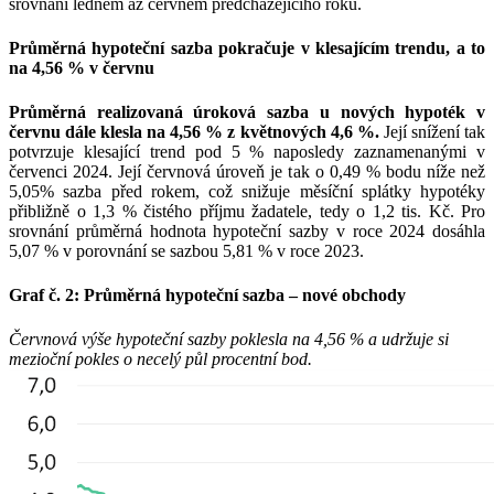
srovnání lednem až červnem předcházejícího roku.
Průměrná hypoteční sazba pokračuje v klesajícím trendu, a to
na 4,56 % v červnu
Průměrná realizovaná úroková sazba u nových hypoték v
červnu dále klesla na 4,56 % z květnových 4,6 %.
Její snížení tak
potvrzuje klesající trend pod 5 % naposledy zaznamenanými v
červenci 2024. Její červnová úroveň je tak o 0,49 % bodu níže než
5,05% sazba před rokem, což snižuje měsíční splátky hypotéky
přibližně o 1,3 % čistého příjmu žadatele, tedy o 1,2 tis. Kč. Pro
srovnání průměrná hodnota hypoteční sazby v roce 2024 dosáhla
5,07 % v porovnání se sazbou 5,81 % v roce 2023.
Graf č. 2: Průměrná hypoteční sazba – nové obchody
Červnová výše hypoteční sazby poklesla na 4,56 % a udržuje si
mezioční pokles o necelý půl procentní bod.