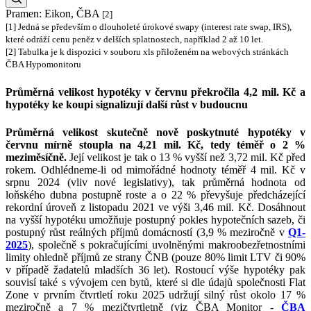
Pramen: Eikon, ČBA
[2]
[1]
Jedná se především o dlouholeté úrokové swapy (interest rate swap, IRS),
které odráží cenu peněz v delších splatnostech, například 2 až 10 let.
[2]
Tabulka je k dispozici v souboru xls přiloženém na webových stránkách
ČBA Hypomonitoru
Průměrná velikost hypotéky v červnu překročila 4,2 mil. Kč a
hypotéky ke koupi signalizují další růst v budoucnu
Průměrná velikost skutečně nově poskytnuté hypotéky v
červnu mírně stoupla na 4,21 mil. Kč, tedy téměř o 2 %
meziměsíčně.
Její velikost je tak o 13 % vyšší než 3,72 mil. Kč před
rokem. Odhlédneme-li od mimořádné hodnoty téměř 4 mil. Kč v
srpnu 2024 (vliv nové legislativy), tak průměrná hodnota od
loňského dubna postupně roste a o 22 % převyšuje předcházející
rekordní úroveň z listopadu 2021 ve výši 3,46 mil. Kč. Dosáhnout
na vyšší hypotéku umožňuje postupný pokles hypotečních sazeb, či
postupný růst reálných příjmů domácností (3,9 % meziročně v
Q1-
2025
), společně s pokračujícími uvolněnými makroobezřetnostními
limity ohledně příjmů ze strany ČNB (pouze 80% limit LTV či 90%
v případě žadatelů mladších 36 let). Rostoucí výše hypotéky pak
souvisí také s vývojem cen bytů, které si dle údajů společnosti Flat
Zone v prvním čtvrtletí roku 2025 udržují silný růst okolo 17 %
meziročně a 7 % mezičtvrtletně (viz ČBA Monitor -
ČBA