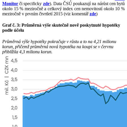
Monitor
či specificky
zde
). Data ČSÚ poukazují na nárůst cen bytů
okolo 15 % meziročně a celkový index cen nemovitostí okolo 10 %
meziročně v prvním čtvrtletí 2015 (viz komentář
zde
)
Graf č. 3: Průměrná výše skutečně nově poskytnuté hypotéky
podle účelu
Průměrná výše hypotéky pokračuje v růstu a to na 4,21 milionu
korun, přičemž průměrná nová hypotéka na koupi se v červnu
přiblížila 4,3 milionu korun.