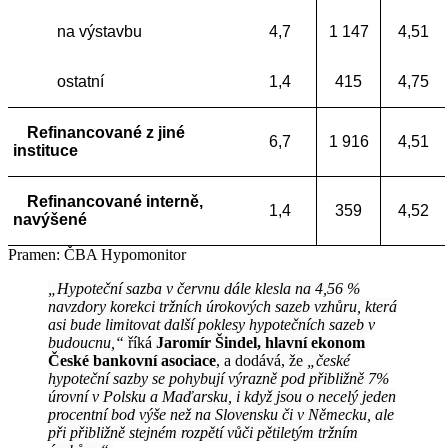
na výstavbu
4,7
1 147
4,51
ostatní
1,4
415
4,75
Refinancované z jiné
6,7
1 916
4,51
instituce
Refinancované interně,
1,4
359
4,52
navýšené
Pramen: ČBA Hypomonitor
„Hypoteční sazba v červnu dále klesla na 4,56 %
navzdory korekci tržních úrokových sazeb vzhůru, která
asi bude limitovat další poklesy hypotečních sazeb v
budoucnu,“
říká
Jaromír Šindel, hlavní ekonom
České bankovní asociace
, a dodává, že
„české
hypoteční sazby se pohybují výrazně pod přibližně 7%
úrovní v Polsku a Maďarsku, i když jsou o necelý jeden
procentní bod výše než na Slovensku či v Německu, ale
při přibližně stejném rozpětí vůči pětiletým tržním