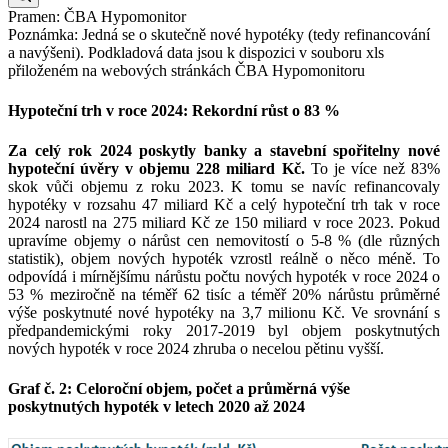
Pramen: ČBA Hypomonitor
Poznámka: Jedná se o skutečně nové hypotéky (tedy refinancování
a navýšeni). Podkladová data jsou k dispozici v souboru xls
přiloženém na webových stránkách ČBA Hypomonitoru
Hypoteční trh v roce 2024: Rekordní růst o 83 %
Za celý rok 2024 poskytly banky a stavební spořitelny nové
hypoteční úvěry v objemu 228 miliard Kč.
To je více než 83%
skok vůči objemu z roku 2023. K tomu se navíc refinancovaly
hypotéky v rozsahu 47 miliard Kč a celý hypoteční trh tak v roce
2024 narostl na 275 miliard Kč ze 150 miliard v roce 2023. Pokud
upravíme objemy o nárůst cen nemovitostí o 5-8 % (dle různých
statistik), objem nových hypoték vzrostl reálně o něco méně. To
odpovídá i mírnějšímu nárůstu počtu nových hypoték v roce 2024 o
53 % meziročně na téměř 62 tisíc a téměř 20% nárůstu průměrné
výše poskytnuté nové hypotéky na 3,7 milionu Kč. Ve srovnání s
předpandemickými roky 2017-2019 byl objem poskytnutých
nových hypoték v roce 2024 zhruba o necelou pětinu vyšší.
Graf č. 2: Celoroční objem, počet a průměrná výše
poskytnutých hypoték v letech 2020 až 2024