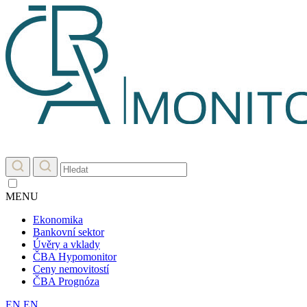
MENU
Ekonomika
Bankovní sektor
Úvěry a vklady
ČBA Hypomonitor
Ceny nemovitostí
ČBA Prognóza
EN
EN