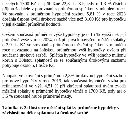
necelých 1300 Kč na přibližně 22,8 tis. Kč, tedy o 1,3 % čistého
příjmu žadatele v porovnání s průměrnou splátkou v minulém roce.
Ve srovnání s průměrnou hypoteční sazbou 5,81 % v roce 2023
dosáhla úspora kvůli úrokové sazbě více než 3100 Kč pro hypotéku
v její aktuální průměrné hodnotě.
Ovšem současná průměrná výše hypotéky je o 15 % vyšší než její
průměrná výše v roce 2024, což přispívá k navýšení měsíční splátky
o 2,9 tis. Kč ve srovnání s průměrnou měsíční splátkou v minulém
roce navázanou na loňskou průměrnou výši hypotéky ovšem při
současné úrokové sazbě. Splátka hypotéky ve výši jednoho milionu
korun s 30letou splatností se se současnými úrokovými sazbami
pohybuje okolo 5,1 tisíce Kč.
Naopak, ve srovnání s průměrnou 2,8% úrokovou hypoteční sazbou
pro nové hypotéky v roce 2019, tak současná hypoteční sazba pro
refinancování ve výši 4,51 % při zkrácení splatnosti úvěru zvedá
měsíční splátky u průměrné hypotéky téměř o 1700 Kč, tedy asi o
3,5 % současné hrubé průměrné mzdy.
Tabulka č. 2: Ilustrace měsíční splátky průměrné hypotéky v
závislosti na délce splatnosti a úrokové sazbě