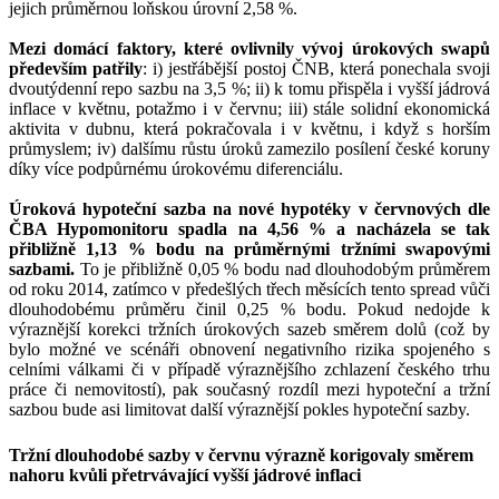
jejich průměrnou loňskou úrovní 2,58 %.
Mezi domácí faktory, které ovlivnily vývoj úrokových swapů
především patřily
: i) jestřábější postoj ČNB, která ponechala svoji
dvoutýdenní repo sazbu na 3,5 %; ii) k tomu přispěla i vyšší jádrová
inflace v květnu, potažmo i v červnu; iii) stále solidní ekonomická
aktivita v dubnu, která pokračovala i v květnu, i když s horším
průmyslem; iv) dalšímu růstu úroků zamezilo posílení české koruny
díky více podpůrnému úrokovému diferenciálu.
Úroková hypoteční sazba na nové hypotéky v červnových dle
ČBA Hypomonitoru spadla na 4,56 % a nacházela se tak
přibližně 1,13 % bodu na průměrnými tržními swapovými
sazbami.
To je přibližně 0,05 % bodu nad dlouhodobým průměrem
od roku 2014, zatímco v předešlých třech měsících tento spread vůči
dlouhodobému průměru činil 0,25 % bodu. Pokud nedojde k
výraznější korekci tržních úrokových sazeb směrem dolů (což by
bylo možné ve scénáři obnovení negativního rizika spojeného s
celními válkami či v případě výraznějšího zchlazení českého trhu
práce či nemovitostí), pak současný rozdíl mezi hypoteční a tržní
sazbou bude asi limitovat další výraznější pokles hypoteční sazby.
Tržní dlouhodobé sazby v červnu výrazně korigovaly směrem
nahoru kvůli přetrvávající vyšší jádrové inflaci