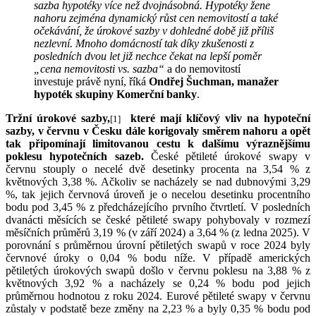
sazba hypotéky více než dvojnásobná. Hypotéky žene
nahoru zejména dynamický růst cen nemovitostí a také
očekávání, že úrokové sazby v dohledné době již příliš
nezlevní. Mnoho domácností tak díky zkušenosti z
posledních dvou let již nechce čekat na lepší poměr
„cena nemovitosti vs. sazba“
a do nemovitostí
investuje právě nyní, říká
Ondřej Šuchman, manažer
hypoték skupiny Komerční banky
.
Tržní úrokové sazby,
které mají klíčový vliv na hypoteční
[1]
sazby, v červnu v Česku dále korigovaly směrem nahoru a opět
tak připomínají limitovanou cestu k dalšímu výraznějšímu
poklesu hypotečních sazeb.
České pětileté úrokové swapy v
červnu stouply o necelé dvě desetinky procenta na 3,54 % z
květnových 3,38 %. Ačkoliv se nacházely se nad dubnovými 3,29
%, tak jejich červnová úroveň je o necelou desetinku procentního
bodu pod 3,45 % z předcházejícího prvního čtvrtletí. V posledních
dvanácti měsících se české pětileté swapy pohybovaly v rozmezí
měsíčních průměrů 3,19 % (v září 2024) a 3,64 % (z ledna 2025). V
porovnání s průměrnou úrovní pětiletých swapů v roce 2024 byly
červnové úroky o 0,04 % bodu níže. V případě amerických
pětiletých úrokových swapů došlo v červnu poklesu na 3,88 % z
květnových 3,92 % a nacházely se 0,24 % bodu pod jejich
průměrnou hodnotou z roku 2024. Eurové pětileté swapy v červnu
zůstaly v podstatě beze změny na 2,23 % a byly 0,35 % bodu pod