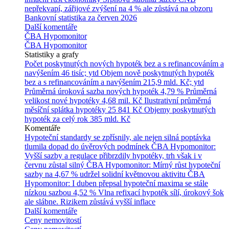
nepřekvapí, zářijové zvýšení na 4 % ale zůstává na obzoru
Bankovní statistika za červen 2026
Další komentáře
ČBA Hypomonitor
ČBA Hypomonitor
Statistiky a grafy
Počet poskytnutých nových hypoték bez a s refinancováním a
navýšením
46 tisíc; ytd
Objem nově poskytnutých hypoték
bez a s refinancováním a navýšením
215,9 mld. Kč; ytd
Průměrná úroková sazba nových hypoték
4,79 %
Průměrná
velikost nové hypotéky
4,68 mil. Kč
Ilustrativní průměrná
měsíční splátka hypotéky
25 841 Kč
Objemy poskytnutých
hypoték za celý rok
385 mld. Kč
Komentáře
Hypoteční standardy se zpřísnily, ale nejen silná poptávka
tlumila dopad do úvěrových podmínek
ČBA Hypomonitor:
Vyšší sazby a regulace přibrzdily hypotéky, trh však i v
červnu zůstal silný
ČBA Hypomonitor: Mírný růst hypoteční
sazby na 4,67 % udržel solidní květnovou aktivitu
ČBA
Hypomonitor: I duben přepsal hypoteční maxima se stále
nízkou sazbou 4,52 %
Vlna refixací hypoték sílí, úrokový šok
ale slábne. Rizikem zůstává vyšší inflace
Další komentáře
Ceny nemovitostí