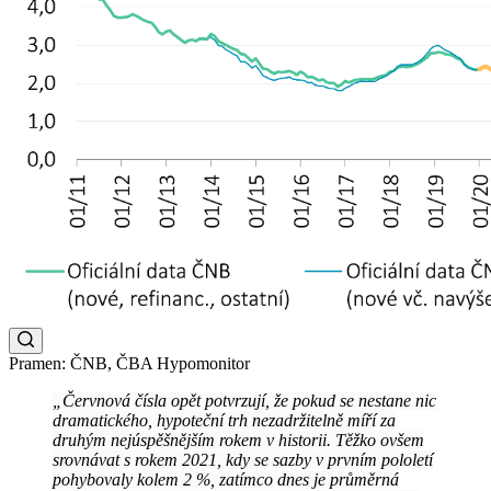
Pramen: ČNB, ČBA Hypomonitor
„Červnová čísla opět potvrzují, že pokud se nestane nic
dramatického, hypoteční trh nezadržitelně míří za
druhým nejúspěšnějším rokem v historii. Těžko ovšem
srovnávat s rokem 2021, kdy se sazby v prvním pololetí
pohybovaly kolem 2 %, zatímco dnes je průměrná