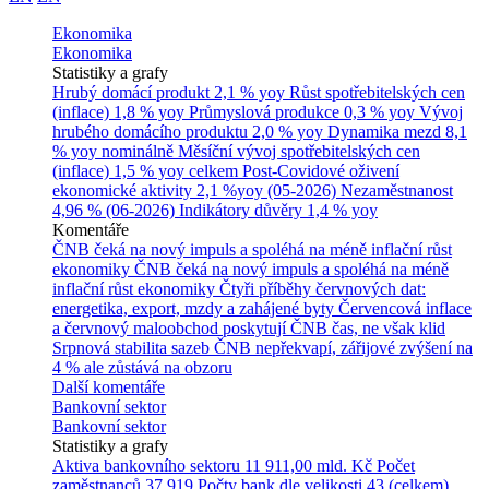
Ekonomika
Ekonomika
Statistiky a grafy
Hrubý domácí produkt
2,1 % yoy
Růst spotřebitelských cen
(inflace)
1,8 % yoy
Průmyslová produkce
0,3 % yoy
Vývoj
hrubého domácího produktu
2,0 % yoy
Dynamika mezd
8,1
% yoy nominálně
Měsíční vývoj spotřebitelských cen
(inflace)
1,5 % yoy celkem
Post-Covidové oživení
ekonomické aktivity
2,1 %yoy (05-2026)
Nezaměstnanost
4,96 % (06-2026)
Indikátory důvěry
1,4 % yoy
Komentáře
ČNB čeká na nový impuls a spoléhá na méně inflační růst
ekonomiky
ČNB čeká na nový impuls a spoléhá na méně
inflační růst ekonomiky
Čtyři příběhy červnových dat:
energetika, export, mzdy a zahájené byty
Červencová inflace
a červnový maloobchod poskytují ČNB čas, ne však klid
Srpnová stabilita sazeb ČNB nepřekvapí, zářijové zvýšení na
4 % ale zůstává na obzoru
Další komentáře
Bankovní sektor
Bankovní sektor
Statistiky a grafy
Aktiva bankovního sektoru
11 911,00 mld. Kč
Počet
zaměstnanců
37 919
Počty bank dle velikosti
43 (celkem)