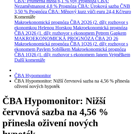
ČBA: Průměrná mzda
6,1 % yoy
Prognóza ČBA:
Nezaměstnanost
4,8 %
Prognóza ČBA: Úroková sazba ČNB
3,50 %
Prognóza ČBA: Měnový kurz vůči euru
24,4 Kč/euro
Komentáře
Makroekonomická prognóza ČBA 2Q26 (2. díl): rozhovor s
ekonomkou Helenou Horskou
Makroekonomická prognóza
ČBA 2Q26 (1. díl): rozhovor s ekonomem Petrem Gapkem
MAKROEKONOMICKÁ PROGNÓZA ČBA 2Q 26
Makroekonomická prognóza ČBA 1Q26 (2. díl): rozhovor s
ekonomem Pavlem Sobíškem
Makroekonomická prognóza
ČBA 1Q26 (1. díl): rozhovor s ekonomem Janem Vejmělkem
Další komentáře
ČBA Hypomonitor
ČBA Hypomonitor: Nižší červnová sazba na 4,56 % přinesla
oživení nových hypoték
ČBA Hypomonitor: Nižší
červnová sazba na 4,56 %
přinesla oživení nových