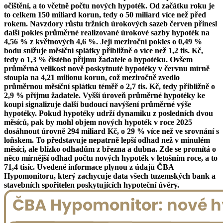
očištění, a to včetně počtu nových hypoték. Od začátku roku je
to celkem 150 miliard korun, tedy o 50 miliard více než před
rokem. Navzdory růstu tržních úrokových sazeb červen přinesl
další pokles průměrné realizované úrokové sazby hypoték na
4,56 % z květnových 4,6 %. Její meziroční pokles o 0,49 %
bodu snižuje měsíční splátky přibližně o více než 1,2 tis. Kč,
tedy o 1,3 % čistého příjmu žadatele o hypotéku. Ovšem
průměrná velikost nově poskytnuté hypotéky v červnu mírně
stoupla na 4,21 milionu korun, což meziročně zvedlo
průměrnou měsíční splátku téměř o 2,7 tis. Kč, tedy přibližně o
2,9 % příjmu žadatele. Vyšší úroveň průměrné hypotéky ke
koupi signalizuje další budoucí navýšení průměrné výše
hypotéky. Pokud hypotéky udrží dynamiku z posledních dvou
měsíců, pak by mohl objem nových hypoték v roce 2025
dosáhnout úrovně 294 miliard Kč, o 29 % více než ve srovnání s
loňskem. To představuje nepatrně lepší odhad než v minulém
měsíci, ale blízko odhadům z března a dubna. Zde se promítá o
něco mírnější odhad počtu nových hypoték v letošním roce, a to
71,4 tisíc. Uvedené informace plynou z údajů ČBA
Hypomonitoru, který zachycuje data všech tuzemských bank a
stavebních spořitelen poskytujících hypoteční úvěry.