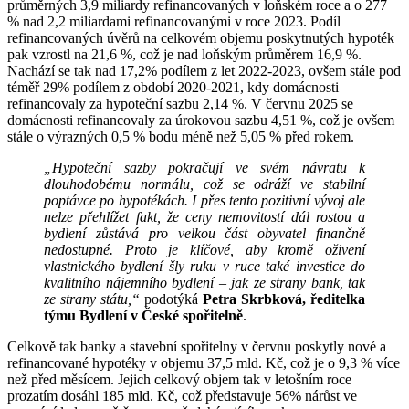
průměrných 3,9 miliardy refinancovaných v loňském roce a o 277
% nad 2,2 miliardami refinancovanými v roce 2023. Podíl
refinancovaných úvěrů na celkovém objemu poskytnutých hypoték
pak vzrostl na 21,6 %, což je nad loňským průměrem 16,9 %.
Nachází se tak nad 17,2% podílem z let 2022-2023, ovšem stále pod
téměř 29% podílem z období 2020-2021, kdy domácnosti
refinancovaly za hypoteční sazbu 2,14 %. V červnu 2025 se
domácnosti refinancovaly za úrokovou sazbu 4,51 %, což je ovšem
stále o výrazných 0,5 % bodu méně než 5,05 % před rokem.
„Hypoteční sazby pokračují ve svém návratu k
dlouhodobému normálu, což se odráží ve stabilní
poptávce po hypotékách. I přes tento pozitivní vývoj ale
nelze přehlížet fakt, že ceny nemovitostí dál rostou a
bydlení zůstává pro velkou část obyvatel finančně
nedostupné. Proto je klíčové, aby kromě oživení
vlastnického bydlení šly ruku v ruce také investice do
kvalitního nájemního bydlení – jak ze strany bank, tak
ze strany státu,“
podotýká
Petra Skrbková, ředitelka
týmu Bydlení v České spořitelně
.
Celkově tak banky a stavební spořitelny v červnu poskytly nové a
refinancované hypotéky v objemu 37,5 mld. Kč, což je o 9,3 % více
než před měsícem. Jejich celkový objem tak v letošním roce
prozatím dosáhl 185 mld. Kč, což představuje 56% nárůst ve