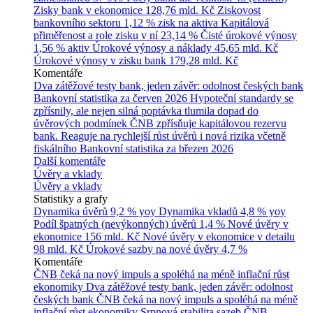
Zisky bank v ekonomice
128,76 mld. Kč
Ziskovost
bankovního sektoru
1,12 % zisk na aktiva
Kapitálová
přiměřenost a role zisku v ní
23,14 %
Čisté úrokové výnosy
1,56 % aktiv
Úrokové výnosy a náklady
45,65 mld. Kč
Úrokové výnosy v zisku bank
179,28 mld. Kč
Komentáře
Dva zátěžové testy bank, jeden závěr: odolnost českých bank
Bankovní statistika za červen 2026
Hypoteční standardy se
zpřísnily, ale nejen silná poptávka tlumila dopad do
úvěrových podmínek
ČNB zpřísňuje kapitálovou rezervu
bank. Reaguje na rychlejší růst úvěrů i nová rizika včetně
fiskálního
Bankovní statistika za březen 2026
Další komentáře
Úvěry a vklady
Úvěry a vklady
Statistiky a grafy
Dynamika úvěrů
9,2 % yoy
Dynamika vkladů
4,8 % yoy
Podíl špatných (nevýkonných) úvěrů
1,4 %
Nové úvěry v
ekonomice
156 mld. Kč
Nové úvěry v ekonomice v detailu
98 mld. Kč
Úrokové sazby na nové úvěry
4,7 %
Komentáře
ČNB čeká na nový impuls a spoléhá na méně inflační růst
ekonomiky
Dva zátěžové testy bank, jeden závěr: odolnost
českých bank
ČNB čeká na nový impuls a spoléhá na méně
inflační růst ekonomiky
Srpnová stabilita sazeb ČNB