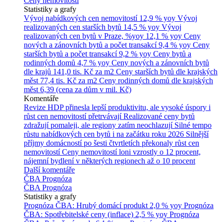
Ceny nemovitostí
Statistiky a grafy
Vývoj nabídkových cen nemovitostí
12,9 % yoy
Vývoj
realizovaných cen starších bytů
14,5 % yoy
Vývoj
realizovaných cen bytů v Praze, %yoy
12,1 % yoy
Ceny
nových a zánovních bytů a počet transakcí
9,4 % yoy
Ceny
starších bytů a počet transakcí
9,2 % yoy
Ceny bytů a
rodinných domů
4,7 % yoy
Ceny nových a zánovních bytů
dle krajů
141,0 tis. Kč za m2
Ceny starších bytů dle krajských
měst
77,4 tis. Kč za m2
Ceny rodinných domů dle krajských
měst
6,39 (cena za dům v mil. Kč)
Komentáře
Revize HDP přinesla lepší produktivitu, ale vysoké úspory i
růst cen nemovitostí přetrvávají
Realizované ceny bytů
zdražují pomaleji, ale regiony zatím neochlazují
Silné tempo
růstu nabídkových cen bytů i na začátku roku 2026
Silnější
příjmy domácností po šesti čtvrtletích překonaly růst cen
nemovitostí
Ceny nemovitostí loni vzrostly o 12 procent,
nájemní bydlení v některých regionech až o 10 procent
Další komentáře
ČBA Prognóza
ČBA Prognóza
Statistiky a grafy
Prognóza ČBA: Hrubý domácí produkt
2,0 % yoy
Prognóza
ČBA: Spotřebitelské ceny (inflace)
2,5 % yoy
Prognóza