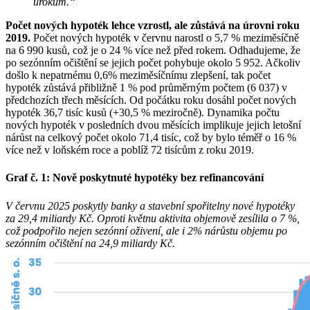
úrokům.“
Počet nových hypoték lehce vzrostl, ale zůstává na úrovni roku
2019.
Počet nových hypoték v červnu narostl o 5,7 % meziměsíčně
na 6 990 kusů, což je o 24 % více než před rokem. Odhadujeme, že
po sezónním očištění se jejich počet pohybuje okolo 5 952. Ačkoliv
došlo k nepatrnému 0,6% meziměsíčnímu zlepšení, tak počet
hypoték zůstává přibližně 1 % pod průměrným počtem (6 037) v
předchozích třech měsících. Od počátku roku dosáhl počet nových
hypoték 36,7 tisíc kusů (+30,5 % meziročně). Dynamika počtu
nových hypoték v posledních dvou měsících implikuje jejich letošní
nárůst na celkový počet okolo 71,4 tisíc, což by bylo téměř o 16 %
více než v loňském roce a poblíž 72 tisícům z roku 2019.
Graf č. 1: Nově poskytnuté hypotéky bez refinancování
V červnu 2025 poskytly banky a stavební spořitelny nové hypotéky
za 29,4 miliardy Kč. Oproti květnu aktivita objemově zesílila o 7 %,
což podpořilo nejen sezónní oživení, ale i 2% nárůstu objemu po
sezónním očištění na 24,9 miliardy Kč.