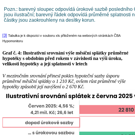
Pozn.: barevný sloupec odpovídá úrokové sazbě posledního 
jsou ilustrační; barevný řádek odpovídá průměrné splatnosti
částky jsou zaokrouhleny na desítky korun.
[3]
Tabulka je k dispozici v souboru xls přiloženém na webových stránkách ČBA
Hypomonitoru
Graf č. 4: Ilustrativní srovnání výše měsíční splátky průměrné
hypotéky s obdobím před rokem v závislosti na výši úroku,
velikosti hypotéky a její splatnosti v letech
V meziročním srovnání přinesl pokles hypoteční sazby úsporu
průměrné měsíční splátky o 1 210 Kč, ovšem růst průměrné výše
hypotéky způsobil její navýšení o 2 670 Kč.