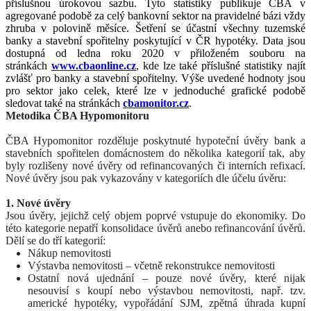
příslušnou úrokovou sazbu. Tyto statistiky publikuje ČBA v
agregované podobě za celý bankovní sektor na pravidelné bázi vždy
zhruba v polovině měsíce. Šetření se účastní všechny tuzemské
banky a stavební spořitelny poskytující v ČR hypotéky. Data jsou
dostupná od ledna roku 2020 v přiloženém souboru na
stránkách
www.cbaonline.cz
, kde lze také příslušné statistiky najít
zvlášť pro banky a stavební spořitelny. Výše uvedené hodnoty jsou
pro sektor jako celek, které lze v jednoduché grafické podobě
sledovat také na stránkách
cbamonitor.cz
.
Metodika ČBA Hypomonitoru
ČBA Hypomonitor rozděluje poskytnuté hypoteční úvěry bank a
stavebních spořitelen domácnostem do několika kategorií tak, aby
byly rozlišeny nové úvěry od refinancovaných či interních refixací.
Nové úvěry jsou pak vykazovány v kategoriích dle účelu úvěru:
1. Nové úvěry
Jsou úvěry, jejichž celý objem poprvé vstupuje do ekonomiky. Do
této kategorie nepatří konsolidace úvěrů anebo refinancování úvěrů.
Dělí se do tří kategorií:
Nákup nemovitosti
Výstavba nemovitosti – včetně rekonstrukce nemovitosti
Ostatní nová ujednání – pouze nové úvěry, které nijak
nesouvisí s koupí nebo výstavbou nemovitosti, např. tzv.
americké hypotéky, vypořádání SJM, zpětná úhrada kupní