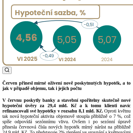
Červen přinesl mírné oživení nově poskytnutých hypoték, a to
jak v případě objemu, tak i jejich počtu
V červnu poskytly banky a stavební spořitelny skutečně nové
hypoteční úvěry za 29,4 mld. Kč a k tomu klienti navíc
refinancovali své hypotéky v rozsahu 8,1 mld. Kč.
Oproti květnu
tak nová hypoteční aktivita objemově stoupla přibližně o 7 %, což
spíše odpovídá sezónnímu vlivu. Ovšem i po sezónní úpravě
přinesla červnová čísla nových hypoték mírný nárůst na přibližně
24,9 mld. Kč. To představuje 2% zlepšení ve srovnání s květnovými