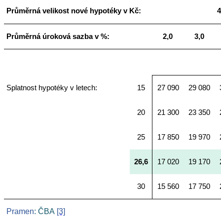
Průměrná velikost nové hypotéky v Kč:
4
Průměrná úroková sazba v %:
2,0
3,0
Splatnost hypotéky v letech:
15
27 090
29 080
20
21 300
23 350
25
17 850
19 970
26,6
17 020
19 170
30
15 560
17 750
Pramen
: ČBA
[3]