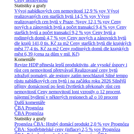
Ceny nemovitostí
Statistiky a grafy
Vývoj nabídkových cen nemovitostí
12,9 % yoy
Vývoj
realizovaných cen starších bytů
14,5 % yoy
Vývoj
realizovaných cen bytů v Praze, %yoy
12,1 % yoy
Ceny
nových a zánovních bytů a počet transakcí
9,4 % yoy
Ceny
starších bytů a počet transakcí
9,2 % yoy
Ceny bytů a
rodinných domů
4,7 % yoy
Ceny nových a zánovních bytů
dle krajů
141,0 tis. Kč za m2
Ceny starších bytů dle krajských
měst
77,4 tis. Kč za m2
Ceny rodinných domů dle krajských
měst
6,39 (cena za dům v mil. Kč)
Komentáře
Revize HDP přinesla lepší produktivitu, ale vysoké úspory i
růst cen nemovitostí přetrvávají
Realizované ceny bytů
zdražují pomaleji, ale regiony zatím neochlazují
Silné tempo
růstu nabídkových cen bytů i na začátku roku 2026
Silnější
příjmy domácností po šesti čtvrtletích překonaly růst cen
nemovitostí
Ceny nemovitostí loni vzrostly o 12 procent,
nájemní bydlení v některých regionech až o 10 procent
Další komentáře
ČBA Prognóza
ČBA Prognóza
Statistiky a grafy
Prognóza ČBA: Hrubý domácí produkt
2,0 % yoy
Prognóza
ČBA: Spotřebitelské ceny (inflace)
2,5 % yoy
Prognóza