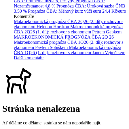
ČBA: Průměrná mzda
6,1 % yoy
Prognóza ČBA:
Nezaměstnanost
4,8 %
Prognóza ČBA: Úroková sazba ČNB
3,50 %
Prognóza ČBA: Měnový kurz vůči euru
24,4 Kč/euro
Komentáře
Makroekonomická prognóza ČBA 2Q26 (2. díl): rozhovor s
ekonomkou Helenou Horskou
Makroekonomická prognóza
ČBA 2Q26 (1. díl): rozhovor s ekonomem Petrem Gapkem
MAKROEKONOMICKÁ PROGNÓZA ČBA 2Q 26
Makroekonomická prognóza ČBA 1Q26 (2. díl): rozhovor s
ekonomem Pavlem Sobíškem
Makroekonomická prognóza
ČBA 1Q26 (1. díl): rozhovor s ekonomem Janem Vejmělkem
Další komentáře
Stránka nenalezena
Ať děláme co děláme, stránku se nám nepodařilo najít.