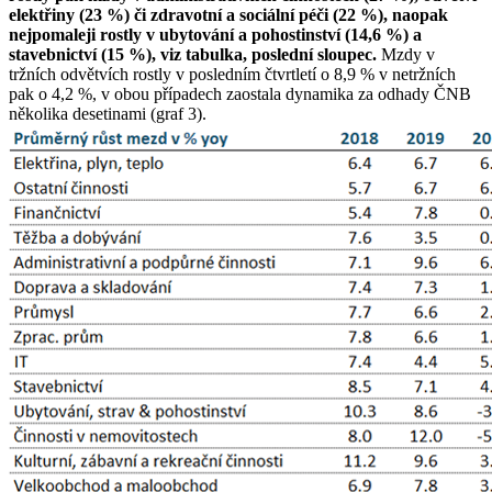
elektřiny (23 %) či zdravotní a sociální péči (22 %), naopak
nejpomaleji rostly v ubytování a pohostinství (14,6 %) a
stavebnictví (15 %), viz tabulka, poslední sloupec.
Mzdy v
tržních odvětvích rostly v posledním čtvrtletí o 8,9 % v netržních
pak o 4,2 %, v obou případech zaostala dynamika za odhady ČNB
několika desetinami (graf 3).