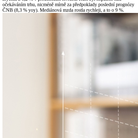
očekáváním trhu, nicméně mírně za předpoklady poslední prognózy
ČNB (8,3 % yoy). Mediánová mzda rostla rychleji, a to o 9 %.