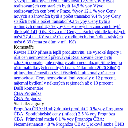
Vývoj nabídkových cen nemovitostí
12,9 % yoy
Vývoj
realizovaných cen starších bytů
14,5 % yoy
Vývoj
realizovaných cen bytů v Praze, %yoy
12,1 % yoy
Ceny
nových a zánovních bytů a počet transakcí
9,4 % yoy
Ceny
starších bytů a počet transakcí
9,2 % yoy
Ceny bytů a
rodinných domů
4,7 % yoy
Ceny nových a zánovních bytů
dle krajů
141,0 tis. Kč za m2
Ceny starších bytů dle krajských
měst
77,4 tis. Kč za m2
Ceny rodinných domů dle krajských
měst
6,39 (cena za dům v mil. Kč)
Komentáře
Revize HDP přinesla lepší produktivitu, ale vysoké úspory i
růst cen nemovitostí přetrvávají
Realizované ceny bytů
zdražují pomaleji, ale regiony zatím neochlazují
Silné tempo
růstu nabídkových cen bytů i na začátku roku 2026
Silnější
příjmy domácností po šesti čtvrtletích překonaly růst cen
nemovitostí
Ceny nemovitostí loni vzrostly o 12 procent,
nájemní bydlení v některých regionech až o 10 procent
Další komentáře
ČBA Prognóza
ČBA Prognóza
Statistiky a grafy
Prognóza ČBA: Hrubý domácí produkt
2,0 % yoy
Prognóza
ČBA: Spotřebitelské ceny (inflace)
2,5 % yoy
Prognóza
ČBA: Průměrná mzda
6,1 % yoy
Prognóza ČBA:
Nezaměstnanost
4,8 %
Prognóza ČBA: Úroková sazba ČNB