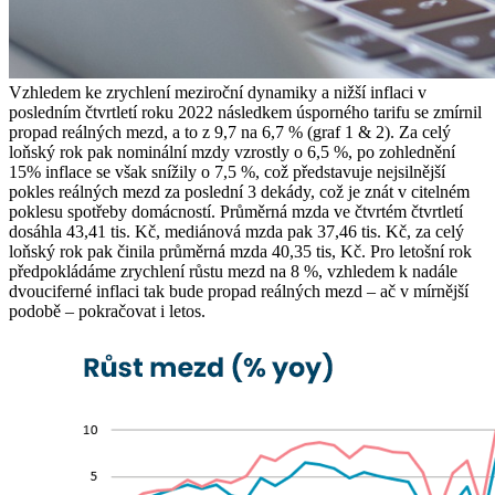
Vzhledem ke zrychlení meziroční dynamiky a nižší inflaci v
posledním čtvrtletí roku 2022 následkem úsporného tarifu se zmírnil
propad reálných mezd, a to z 9,7 na 6,7 % (graf 1 & 2). Za celý
loňský rok pak nominální mzdy vzrostly o 6,5 %, po zohlednění
15% inflace se však snížily o 7,5 %, což představuje nejsilnější
pokles reálných mezd za poslední 3 dekády, což je znát v citelném
poklesu spotřeby domácností. Průměrná mzda ve čtvrtém čtvrtletí
dosáhla 43,41 tis. Kč, mediánová mzda pak 37,46 tis. Kč, za celý
loňský rok pak činila průměrná mzda 40,35 tis, Kč. Pro letošní rok
předpokládáme zrychlení růstu mezd na 8 %, vzhledem k nadále
dvouciferné inflaci tak bude propad reálných mezd – ač v mírnější
podobě – pokračovat i letos.