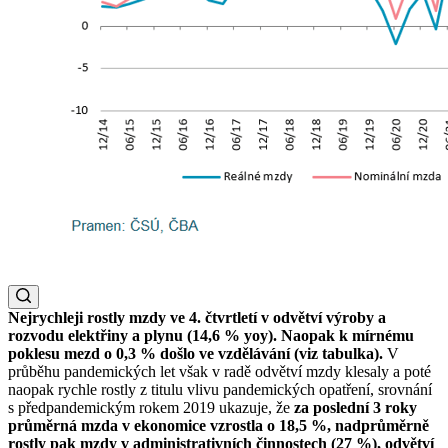
Nejrychleji rostly mzdy ve 4. čtvrtletí v odvětví výroby a
rozvodu elektřiny a plynu (14,6 % yoy). Naopak k mírnému
poklesu mezd o 0,3 % došlo ve vzdělávání (viz tabulka).
V
průběhu pandemických let však v radě odvětví mzdy klesaly a poté
naopak rychle rostly z titulu vlivu pandemických opatření, srovnání
s předpandemickým rokem 2019 ukazuje, že
za poslední 3 roky
průměrná mzda v ekonomice vzrostla o 18,5 %, nadprůměrně
rostly pak mzdy v administrativních činnostech (27 %), odvětví