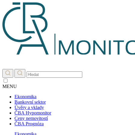
MENU
Ekonomika
Bankovní sektor
Úvěry a vklady
ČBA Hypomonitor
Ceny nemovitostí
ČBA Prognóza
Ekonomika