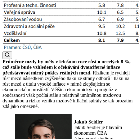
Průměrné mzdy by měly v letošním roce růst o necelých 8 %,
což stále bude vzhledem k očekávání dvouciferné inflace
představovat mírný pokles reálných mezd.
Rizikem je rychleji
růst mezd následkem zvýšeného tlaku ze strany odborů i tlaku na
růst mezd z titulu vysoké inflace v mírně zlepšujícím se
ekonomickém prostředí. Většina ekonomických prognóz v
současnosti však počítá stále s relativně umírněnou mzdovou
dynamikou a riziko vzniku mzdově inflační spirály se tak prozatím
zdá jako omezené.
Jakub Seidler
Jakub Seidler je hlavním
ekonomem ČBA.
Absolvoval studium