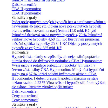
Bankovní statistika za červen 2026
Další komentáře
ČBA Hypomonitor
ČBA Hypomonitor
Statistiky a grafy
Počet poskytnutých nových hypoték bez a s refinancováním a
navýšením
46 tisíc; ytd
Objem nově poskytnutých hypoték
bez a s refinancováním a navýšením
215,9 mld. Kč; ytd
Průměrná úroková sazba nových hypoték
4,79 %
Průměrná
velikost nové hypotéky
4,68 mil. Kč
Ilustrativní průměrná
měsíční splátka hypotéky
25 841 Kč
Objemy poskytnutých
hypoték za celý rok
385 mld. Kč
Komentáře
Hypoteční standardy se zpřísnily, ale nejen silná poptávka
tlumila dopad do úvěrových podmínek
ČBA Hypomonitor:
Vyšší sazby a regulace přibrzdily hypotéky, trh však i v
červnu zůstal silný
ČBA Hypomonitor: Mírný růst hypoteční
sazby na 4,67 % udržel solidní květnovou aktivitu
ČBA
Hypomonitor: I duben přepsal hypoteční maxima se stále
nízkou sazbou 4,52 %
Vlna refixací hypoték sílí, úrokový šok
ale slábne. Rizikem zůstává vyšší inflace
Další komentáře
Ceny nemovitostí
Ceny nemovitostí
Statistiky a grafy