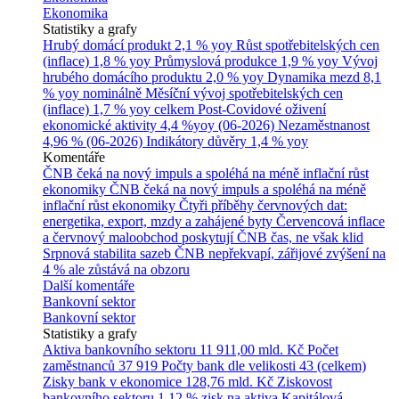
Ekonomika
Statistiky a grafy
Hrubý domácí produkt
2,1 % yoy
Růst spotřebitelských cen
(inflace)
1,8 % yoy
Průmyslová produkce
1,9 % yoy
Vývoj
hrubého domácího produktu
2,0 % yoy
Dynamika mezd
8,1
% yoy nominálně
Měsíční vývoj spotřebitelských cen
(inflace)
1,7 % yoy celkem
Post-Covidové oživení
ekonomické aktivity
4,4 %yoy (06-2026)
Nezaměstnanost
4,96 % (06-2026)
Indikátory důvěry
1,4 % yoy
Komentáře
ČNB čeká na nový impuls a spoléhá na méně inflační růst
ekonomiky
ČNB čeká na nový impuls a spoléhá na méně
inflační růst ekonomiky
Čtyři příběhy červnových dat:
energetika, export, mzdy a zahájené byty
Červencová inflace
a červnový maloobchod poskytují ČNB čas, ne však klid
Srpnová stabilita sazeb ČNB nepřekvapí, zářijové zvýšení na
4 % ale zůstává na obzoru
Další komentáře
Bankovní sektor
Bankovní sektor
Statistiky a grafy
Aktiva bankovního sektoru
11 911,00 mld. Kč
Počet
zaměstnanců
37 919
Počty bank dle velikosti
43 (celkem)
Zisky bank v ekonomice
128,76 mld. Kč
Ziskovost
bankovního sektoru
1,12 % zisk na aktiva
Kapitálová