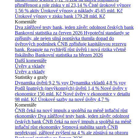
přiměřenost a role zisku v ní
23,14 %
Čisté úrokové výnosy
1,56 % aktiv
Úrokové výnosy a náklady
45,65 mld. Kč
Úrokové výnosy v zisku bank
179,28 mld. Kč
Komentáře
Dva zátěžové testy bank, jeden závěr: odolnost českých bank
Bankovní statistika za červen 2026
Hypoteční standardy se
zpřísnily, ale nejen silná poptávka tlumila dopad do
úvěrových podmínek
ČNB zpřísňuje kapitálovou rezervu
bank. Reaguje na rychlejší růst úvěrů i nová rizika včetně
fiskálního
Bankovní statistika za březen 2026
Další komentáře
Úvěry a vklady
Úvěry a vklady
Statistiky a grafy
Dynamika úvěrů
9,2 % yoy
Dynamika vkladů
4,8 % yoy
Podíl špatných (nevýkonných) úvěrů
1,4 %
Nové úvěry v
ekonomice
156 mld. Kč
Nové úvěry v ekonomice v detailu
98 mld. Kč
Úrokové sazby na nové úvěry
4,7 %
Komentáře
ČNB čeká na nový impuls a spoléhá na méně inflační růst
ekonomiky
Dva zátěžové testy bank, jeden závěr: odolnost
českých bank
ČNB čeká na nový impuls a spoléhá na méně
inflační růst ekonomiky
Srpnová stabilita sazeb ČNB
nepřekvapí, zářijové zvýšení na 4 % ale zůstává na obzoru