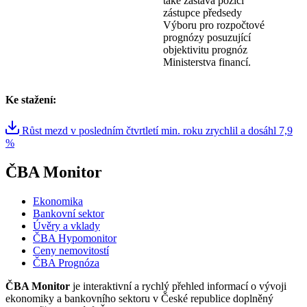
také zastává pozici
zástupce předsedy
Výboru pro rozpočtové
prognózy posuzující
objektivitu prognóz
Ministerstva financí.
Ke stažení:
Růst mezd v posledním čtvrtletí min. roku zrychlil a dosáhl 7,9
%
ČBA Monitor
Ekonomika
Bankovní sektor
Úvěry a vklady
ČBA Hypomonitor
Ceny nemovitostí
ČBA Prognóza
ČBA Monitor
je interaktivní a rychlý přehled informací o vývoji
ekonomiky a bankovního sektoru v České republice doplněný