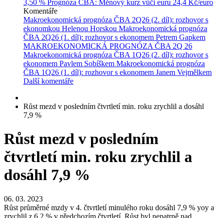
3,50 %
Prognóza ČBA: Měnový kurz vůči euru
24,4 Kč/euro
Komentáře
Makroekonomická prognóza ČBA 2Q26 (2. díl): rozhovor s
ekonomkou Helenou Horskou
Makroekonomická prognóza
ČBA 2Q26 (1. díl): rozhovor s ekonomem Petrem Gapkem
MAKROEKONOMICKÁ PROGNÓZA ČBA 2Q 26
Makroekonomická prognóza ČBA 1Q26 (2. díl): rozhovor s
ekonomem Pavlem Sobíškem
Makroekonomická prognóza
ČBA 1Q26 (1. díl): rozhovor s ekonomem Janem Vejmělkem
Další komentáře
Růst mezd v posledním čtvrtletí min. roku zrychlil a dosáhl
7,9 %
Růst mezd v posledním
čtvrtletí min. roku zrychlil a
dosáhl 7,9 %
06. 03. 2023
Růst průměrné mzdy v 4. čtvrtletí minulého roku dosáhl 7,9 % yoy a
zrychlil z 6,2 % v předchozím čtvrtletí. Růst byl nepatrně nad