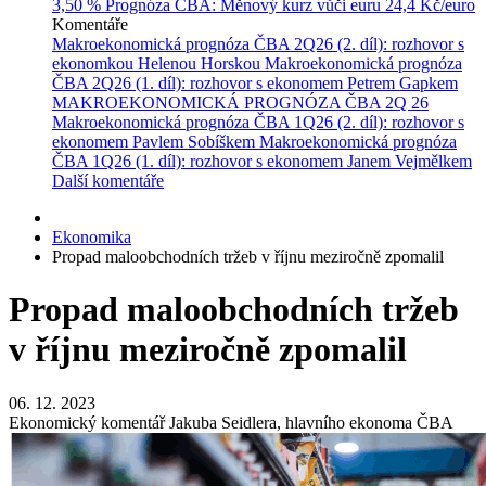
3,50 %
Prognóza ČBA: Měnový kurz vůči euru
24,4 Kč/euro
Komentáře
Makroekonomická prognóza ČBA 2Q26 (2. díl): rozhovor s
ekonomkou Helenou Horskou
Makroekonomická prognóza
ČBA 2Q26 (1. díl): rozhovor s ekonomem Petrem Gapkem
MAKROEKONOMICKÁ PROGNÓZA ČBA 2Q 26
Makroekonomická prognóza ČBA 1Q26 (2. díl): rozhovor s
ekonomem Pavlem Sobíškem
Makroekonomická prognóza
ČBA 1Q26 (1. díl): rozhovor s ekonomem Janem Vejmělkem
Další komentáře
Ekonomika
Propad maloobchodních tržeb v říjnu meziročně zpomalil
Propad maloobchodních tržeb
v říjnu meziročně zpomalil
06. 12. 2023
Ekonomický komentář Jakuba Seidlera, hlavního ekonoma ČBA