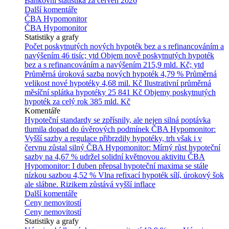
Bankovní statistika za červen 2026
Další komentáře
ČBA Hypomonitor
ČBA Hypomonitor
Statistiky a grafy
Počet poskytnutých nových hypoték bez a s refinancováním a
navýšením
46 tisíc; ytd
Objem nově poskytnutých hypoték
bez a s refinancováním a navýšením
215,9 mld. Kč; ytd
Průměrná úroková sazba nových hypoték
4,79 %
Průměrná
velikost nové hypotéky
4,68 mil. Kč
Ilustrativní průměrná
měsíční splátka hypotéky
25 841 Kč
Objemy poskytnutých
hypoték za celý rok
385 mld. Kč
Komentáře
Hypoteční standardy se zpřísnily, ale nejen silná poptávka
tlumila dopad do úvěrových podmínek
ČBA Hypomonitor:
Vyšší sazby a regulace přibrzdily hypotéky, trh však i v
červnu zůstal silný
ČBA Hypomonitor: Mírný růst hypoteční
sazby na 4,67 % udržel solidní květnovou aktivitu
ČBA
Hypomonitor: I duben přepsal hypoteční maxima se stále
nízkou sazbou 4,52 %
Vlna refixací hypoték sílí, úrokový šok
ale slábne. Rizikem zůstává vyšší inflace
Další komentáře
Ceny nemovitostí
Ceny nemovitostí
Statistiky a grafy