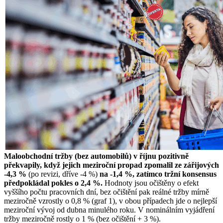
Maloobchodní tržby (bez automobilů) v říjnu pozitivně
překvapily, když jejich meziroční propad zpomalil ze zářijových
-4,3 %
(po revizi, dříve -4 %)
na -1,4 %, zatímco tržní konsensus
předpokládal pokles o 2,4 %.
Hodnoty jsou očištěny o efekt
vyššího počtu pracovních dní, bez očištění pak reálné tržby mírně
meziročně vzrostly o 0,8 % (graf 1), v obou případech jde o nejlepší
meziroční vývoj od dubna minulého roku. V nominálním vyjádření
tržby meziročně rostly o 1 % (bez očištění + 3 %).