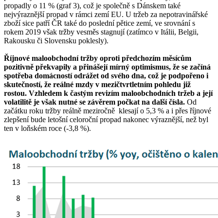
propadly o 11 % (graf 3), což je společně s Dánskem také
nejvýraznější propad v rámci zemí EU. U tržeb za nepotravinářské
zboží sice patří ČR také do poslední pětice zemí, ve srovnání s
rokem 2019 však tržby vesměs stagnují (zatímco v Itálii, Belgii,
Rakousku či Slovensku poklesly).
Říjnové maloobchodní tržby oproti předchozím měsícům
pozitivně překvapily a přinášejí mírný optimismus, že se začíná
spotřeba domácností odrážet od svého dna, což je podpořeno i
skutečností, že reálné mzdy v mezičtvrtletním pohledu již
rostou. Vzhledem k častým revizím maloobchodních tržeb a její
volatilitě je však nutné se závěrem počkat na další čísla.
Od
začátku roku tržby reálně meziročně klesají o 5,3 % a i přes říjnové
zlepšení bude letošní celoroční propad nakonec výraznější, než byl
ten v loňském roce (-3,8 %).