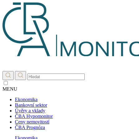
MENU
Ekonomika
Bankovní sektor
Úvěry a vklady
ČBA Hypomonitor
Ceny nemovitostí
ČBA Prognóza
Ekonomika