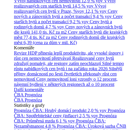
Vývoj nabídkových cen nemovitostí
12,9 % yoy
Vývoj
realizovaných cen starších bytů
14,5 % yoy
Vývoj
realizovaných cen bytů v Praze, %yoy
12,1 % yoy
Ceny
nových a zánovních bytů a počet transakcí
9,4 % yoy
Ceny
starších bytů a počet transakcí
9,2 % yoy
Ceny bytů a
rodinných domů
4,7 % yoy
Ceny nových a zánovních bytů
dle krajů
141,0 tis. Kč za m2
Ceny starších bytů dle krajských
měst
77,4 tis. Kč za m2
Ceny rodinných domů dle krajských
měst
6,39 (cena za dům v mil. Kč)
Komentáře
Revize HDP přinesla lepší produktivitu, ale vysoké úspory i
růst cen nemovitostí přetrvávají
Realizované ceny bytů
zdražují pomaleji, ale regiony zatím neochlazují
Silné tempo
růstu nabídkových cen bytů i na začátku roku 2026
Silnější
příjmy domácností po šesti čtvrtletích překonaly růst cen
nemovitostí
Ceny nemovitostí loni vzrostly o 12 procent,
nájemní bydlení v některých regionech až o 10 procent
Další komentáře
ČBA Prognóza
ČBA Prognóza
Statistiky a grafy
Prognóza ČBA: Hrubý domácí produkt
2,0 % yoy
Prognóza
ČBA: Spotřebitelské ceny (inflace)
2,5 % yoy
Prognóza
ČBA: Průměrná mzda
6,1 % yoy
Prognóza ČBA:
Nezaměstnanost
4,8 %
Prognóza ČBA: Úroková sazba ČNB