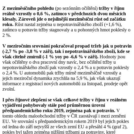
Z meziměsíčního pohledu
(po sezónním očištění)
tržby v říjnu
reálně vzrostly o 0,6 %, zatímco v předchozích dvou měsících
klesaly. Zároveň jde o nejsilnější meziměsíční růst od začátku
roku.
Růst nastal zejména u nepotravinářského zboží (+1,6 %),
zatímco u potravin tržby stagnovaly a u pohonných hmot poklesly o
2 %.
V meziročním srovnání pokračoval propad tržeb jak u potravin
(-2,7 % po -3,8 % v září), tak i nepotravinářského zboží, kde se
však citelně zmírnil (-1 % yoy po -6,6 % v září).
Hodnoty jsou
však očištěny o dva pracovní dny navíc, bez očištění tržby u
nepotravinářského zboží pak vzrostly o 2,4 % a u potravin poklesly
o 2,4 %. U automobilů pak tržby mírně meziměsíčně vzrostly a
jejich meziroční dynamika zrychlila na 5,9 %, jak však ukazují
informace z registrací nových automobilů za listopad, prodeje opět
zvolní.
I přes říjnové zlepšení se však celkové tržby v říjnu v reálném
vyjádření pohybovaly stále pod průměrnou úrovní
předpandemického roku 2019, zejména pak u potravin.
V
tomto ohledu maloobchodní tržby v ČR zaostávají i mezi zeměmi
EU. Ve srovnání s předpandemickým rokem 2019 byl jejich pokles
od ledna do září nejvyšší ze všech zemí EU a přesáhl 4 % (graf 2),
pokles byl tažen zejména nižšími tržbami za potraviny, které