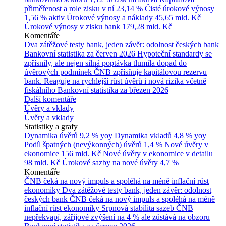
přiměřenost a role zisku v ní
23,14 %
Čisté úrokové výnosy
1,56 % aktiv
Úrokové výnosy a náklady
45,65 mld. Kč
Úrokové výnosy v zisku bank
179,28 mld. Kč
Komentáře
Dva zátěžové testy bank, jeden závěr: odolnost českých bank
Bankovní statistika za červen 2026
Hypoteční standardy se
zpřísnily, ale nejen silná poptávka tlumila dopad do
úvěrových podmínek
ČNB zpřísňuje kapitálovou rezervu
bank. Reaguje na rychlejší růst úvěrů i nová rizika včetně
fiskálního
Bankovní statistika za březen 2026
Další komentáře
Úvěry a vklady
Úvěry a vklady
Statistiky a grafy
Dynamika úvěrů
9,2 % yoy
Dynamika vkladů
4,8 % yoy
Podíl špatných (nevýkonných) úvěrů
1,4 %
Nové úvěry v
ekonomice
156 mld. Kč
Nové úvěry v ekonomice v detailu
98 mld. Kč
Úrokové sazby na nové úvěry
4,7 %
Komentáře
ČNB čeká na nový impuls a spoléhá na méně inflační růst
ekonomiky
Dva zátěžové testy bank, jeden závěr: odolnost
českých bank
ČNB čeká na nový impuls a spoléhá na méně
inflační růst ekonomiky
Srpnová stabilita sazeb ČNB
nepřekvapí, zářijové zvýšení na 4 % ale zůstává na obzoru