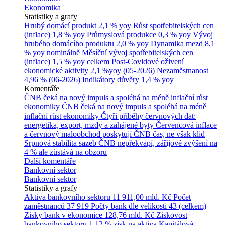
Ekonomika
Statistiky a grafy
Hrubý domácí produkt
2,1 % yoy
Růst spotřebitelských cen
(inflace)
1,8 % yoy
Průmyslová produkce
0,3 % yoy
Vývoj
hrubého domácího produktu
2,0 % yoy
Dynamika mezd
8,1
% yoy nominálně
Měsíční vývoj spotřebitelských cen
(inflace)
1,5 % yoy celkem
Post-Covidové oživení
ekonomické aktivity
2,1 %yoy (05-2026)
Nezaměstnanost
4,96 % (06-2026)
Indikátory důvěry
1,4 % yoy
Komentáře
ČNB čeká na nový impuls a spoléhá na méně inflační růst
ekonomiky
ČNB čeká na nový impuls a spoléhá na méně
inflační růst ekonomiky
Čtyři příběhy červnových dat:
energetika, export, mzdy a zahájené byty
Červencová inflace
a červnový maloobchod poskytují ČNB čas, ne však klid
Srpnová stabilita sazeb ČNB nepřekvapí, zářijové zvýšení na
4 % ale zůstává na obzoru
Další komentáře
Bankovní sektor
Bankovní sektor
Statistiky a grafy
Aktiva bankovního sektoru
11 911,00 mld. Kč
Počet
zaměstnanců
37 919
Počty bank dle velikosti
43 (celkem)
Zisky bank v ekonomice
128,76 mld. Kč
Ziskovost
bankovního sektoru
1,12 % zisk na aktiva
Kapitálová