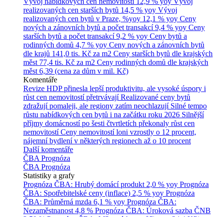
Vývoj nabídkových cen nemovitostí
12,9 % yoy
Vývoj
realizovaných cen starších bytů
14,5 % yoy
Vývoj
realizovaných cen bytů v Praze, %yoy
12,1 % yoy
Ceny
nových a zánovních bytů a počet transakcí
9,4 % yoy
Ceny
starších bytů a počet transakcí
9,2 % yoy
Ceny bytů a
rodinných domů
4,7 % yoy
Ceny nových a zánovních bytů
dle krajů
141,0 tis. Kč za m2
Ceny starších bytů dle krajských
měst
77,4 tis. Kč za m2
Ceny rodinných domů dle krajských
měst
6,39 (cena za dům v mil. Kč)
Komentáře
Revize HDP přinesla lepší produktivitu, ale vysoké úspory i
růst cen nemovitostí přetrvávají
Realizované ceny bytů
zdražují pomaleji, ale regiony zatím neochlazují
Silné tempo
růstu nabídkových cen bytů i na začátku roku 2026
Silnější
příjmy domácností po šesti čtvrtletích překonaly růst cen
nemovitostí
Ceny nemovitostí loni vzrostly o 12 procent,
nájemní bydlení v některých regionech až o 10 procent
Další komentáře
ČBA Prognóza
ČBA Prognóza
Statistiky a grafy
Prognóza ČBA: Hrubý domácí produkt
2,0 % yoy
Prognóza
ČBA: Spotřebitelské ceny (inflace)
2,5 % yoy
Prognóza
ČBA: Průměrná mzda
6,1 % yoy
Prognóza ČBA:
Nezaměstnanost
4,8 %
Prognóza ČBA: Úroková sazba ČNB