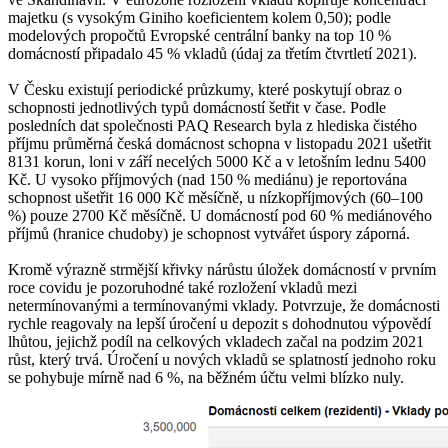
majetku (s vysokým Giniho koeficientem kolem 0,50); podle
modelových propočtů Evropské centrální banky na top 10 %
domácností připadalo 45 % vkladů (údaj za třetím čtvrtletí 2021).
V Česku existují periodické průzkumy, které poskytují obraz o
schopnosti jednotlivých typů domácností šetřit v čase. Podle
posledních dat společnosti PAQ Research byla z hlediska čistého
příjmu průměrná česká domácnost schopna v listopadu 2021 ušetřit
8131 korun, loni v září necelých 5000 Kč a v letošním lednu 5400
Kč. U vysoko příjmových (nad 150 % mediánu) je reportována
schopnost ušetřit 16 000 Kč měsíčně, u nízkopříjmových (60–100
%) pouze 2700 Kč měsíčně. U domácností pod 60 % mediánového
příjmů (hranice chudoby) je schopnost vytvářet úspory záporná.
Kromě výrazně strmější křivky nárůstu úložek domácností v prvním
roce covidu je pozoruhodné také rozložení vkladů mezi
netermínovanými a termínovanými vklady. Potvrzuje, že domácnosti
rychle reagovaly na lepší úročení u depozit s dohodnutou výpovědí
lhůtou, jejichž podíl na celkových vkladech začal na podzim 2021
růst, který trvá. Úročení u nových vkladů se splatností jednoho roku
se pohybuje mírně nad 6 %, na běžném účtu velmi blízko nuly.