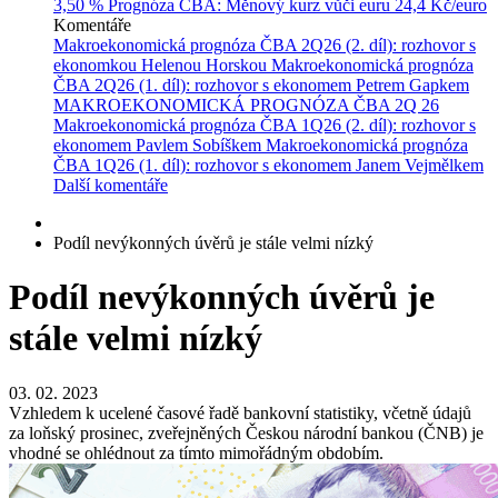
3,50 %
Prognóza ČBA: Měnový kurz vůči euru
24,4 Kč/euro
Komentáře
Makroekonomická prognóza ČBA 2Q26 (2. díl): rozhovor s
ekonomkou Helenou Horskou
Makroekonomická prognóza
ČBA 2Q26 (1. díl): rozhovor s ekonomem Petrem Gapkem
MAKROEKONOMICKÁ PROGNÓZA ČBA 2Q 26
Makroekonomická prognóza ČBA 1Q26 (2. díl): rozhovor s
ekonomem Pavlem Sobíškem
Makroekonomická prognóza
ČBA 1Q26 (1. díl): rozhovor s ekonomem Janem Vejmělkem
Další komentáře
Podíl nevýkonných úvěrů je stále velmi nízký
Podíl nevýkonných úvěrů je
stále velmi nízký
03. 02. 2023
Vzhledem k ucelené časové řadě bankovní statistiky, včetně údajů
za loňský prosinec, zveřejněných Českou národní bankou (ČNB) je
vhodné se ohlédnout za tímto mimořádným obdobím.