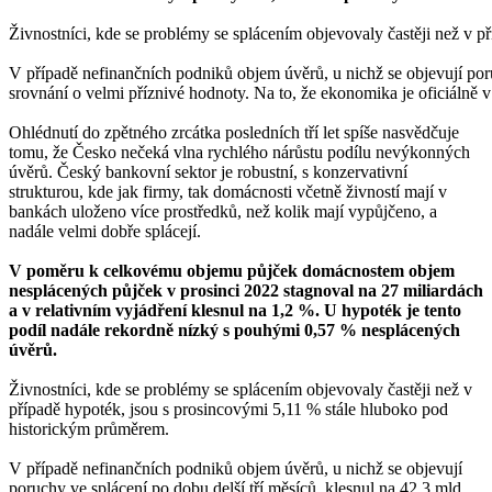
Živnostníci, kde se problémy se splácením objevovaly častěji než v 
V případě nefinančních podniků objem úvěrů, u nichž se objevují por
srovnání o velmi příznivé hodnoty. Na to, že ekonomika je oficiálně v
Ohlédnutí do zpětného zrcátka posledních tří let spíše nasvědčuje
tomu, že Česko nečeká vlna rychlého nárůstu podílu nevýkonných
úvěrů. Český bankovní sektor je robustní, s konzervativní
strukturou, kde jak firmy, tak domácnosti včetně živností mají v
bankách uloženo více prostředků, než kolik mají vypůjčeno, a
nadále velmi dobře splácejí.
V poměru k celkovému objemu půjček domácnostem objem
nesplácených půjček v prosinci 2022 stagnoval na 27 miliardách
a v relativním vyjádření klesnul na 1,2 %. U hypoték je tento
podíl nadále rekordně nízký s pouhými 0,57 % nesplácených
úvěrů.
Živnostníci, kde se problémy se splácením objevovaly častěji než v
případě hypoték, jsou s prosincovými 5,11 % stále hluboko pod
historickým průměrem.
V případě nefinančních podniků objem úvěrů, u nichž se objevují
poruchy ve splácení po dobu delší tří měsíců, klesnul na 42,3 mld.