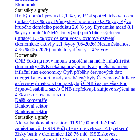
Ekonomika
Statistiky a grafy
Hrubý domácí produkt
2,1 % yoy
Růst spotřebitelských cen
(inflace)
1,8 % yoy
Průmyslová produkce
0,3 % yoy
Vývoj
hrubého domácího produktu
2,0 % yoy
Dynamika mezd
8,1
% yoy nominálně
Měsíční vývoj spotřebitelských cen
(inflace)
1,5 % yoy celkem
Post-Covidové oživení
ekonomické aktivity
2,1 %yoy (05-2026)
Nezaměstnanost
4,96 % (06-2026)
Indikátory důvěry
1,4 % yoy
Komentáře
ČNB čeká na nový impuls a spoléhá na méně inflační růst
ekonomiky
ČNB čeká na nový impuls a spoléhá na méně
inflační růst ekonomiky
Čtyři příběhy červnových dat:
energetika, export, mzdy a zahájené byty
Červencová inflace
a červnový maloobchod poskytují ČNB čas, ne však klid
Srpnová stabilita sazeb ČNB nepřekvapí, zářijové zvýšení na
4 % ale zůstává na obzoru
Další komentáře
Bankovní sektor
Bankovní sektor
Statistiky a grafy
Aktiva bankovního sektoru
11 911,00 mld. Kč
Počet
zaměstnanců
37 919
Počty bank dle velikosti
43 (celkem)
Zisky bank v ekonomice
128,76 mld. Kč
Ziskovost
bankovního sektoru
1,12 % zisk na aktiva
Kapitálová