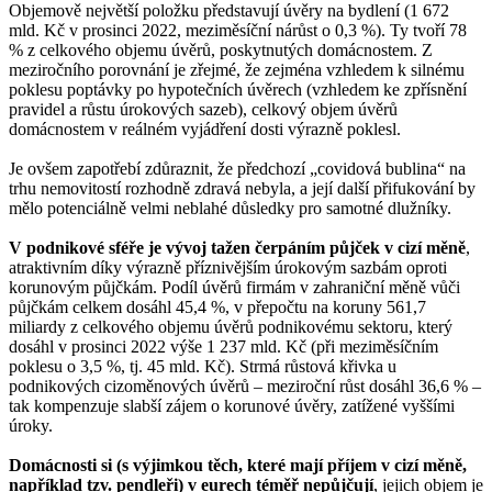
Objemově největší položku představují úvěry na bydlení (1 672
mld. Kč v prosinci 2022, meziměsíční nárůst o 0,3 %). Ty tvoří 78
% z celkového objemu úvěrů, poskytnutých domácnostem. Z
meziročního porovnání je zřejmé, že zejména vzhledem k silnému
poklesu poptávky po hypotečních úvěrech (vzhledem ke zpřísnění
pravidel a růstu úrokových sazeb), celkový objem úvěrů
domácnostem v reálném vyjádření dosti výrazně poklesl.
Je ovšem zapotřebí zdůraznit, že předchozí „covidová bublina“ na
trhu nemovitostí rozhodně zdravá nebyla, a její další přifukování by
mělo potenciálně velmi neblahé důsledky pro samotné dlužníky.
V podnikové sféře je vývoj tažen čerpáním půjček v cizí měně
,
atraktivním díky výrazně příznivějším úrokovým sazbám oproti
korunovým půjčkám. Podíl úvěrů firmám v zahraniční měně vůči
půjčkám celkem dosáhl 45,4 %, v přepočtu na koruny 561,7
miliardy z celkového objemu úvěrů podnikovému sektoru, který
dosáhl v prosinci 2022 výše 1 237 mld. Kč (při meziměsíčním
poklesu o 3,5 %, tj. 45 mld. Kč). Strmá růstová křivka u
podnikových cizoměnových úvěrů – meziroční růst dosáhl 36,6 % –
tak kompenzuje slabší zájem o korunové úvěry, zatížené vyššími
úroky.
Domácnosti si (s výjimkou těch, které mají příjem v cizí měně,
například tzv. pendleři) v eurech téměř nepůjčují
, jejich objem je