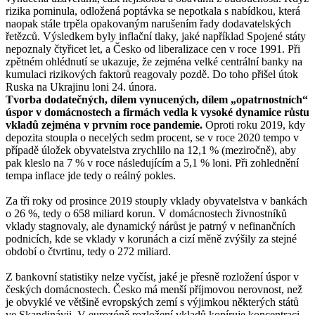
rizika pominula, odložená poptávka se nepotkala s nabídkou, která
naopak stále trpěla opakovaným narušením řady dodavatelských
řetězců. Výsledkem byly inflační tlaky, jaké například Spojené státy
nepoznaly čtyřicet let, a Česko od liberalizace cen v roce 1991. Při
zpětném ohlédnutí se ukazuje, že zejména velké centrální banky na
kumulaci rizikových faktorů reagovaly pozdě. Do toho přišel útok
Ruska na Ukrajinu loni 24. února.
Tvorba dodatečných, dílem vynucených, dílem „opatrnostních“
úspor v domácnostech a firmách vedla k vysoké dynamice růstu
vkladů zejména v prvním roce pandemie.
Oproti roku 2019, kdy
depozita stoupla o necelých sedm procent, se v roce 2020 tempo v
případě úložek obyvatelstva zrychlilo na 12,1 % (meziročně), aby
pak kleslo na 7 % v roce následujícím a 5,1 % loni. Při zohlednění
tempa inflace jde tedy o reálný pokles.
Za tři roky od prosince 2019 stouply vklady obyvatelstva v bankách
o 26 %, tedy o 658 miliard korun. V domácnostech živnostníků
vklady stagnovaly, ale dynamický nárůst je patrný v nefinančních
podnicích, kde se vklady v korunách a cizí měně zvýšily za stejné
období o čtvrtinu, tedy o 272 miliard.
Z bankovní statistiky nelze vyčíst, jaké je přesně rozložení úspor v
českých domácnostech. Česko má menší příjmovou nerovnost, než
je obvyklé ve většině evropských zemí s výjimkou některých států
ve Skandinávii. V eurozóně rozložení vkladů kopíruje koncentraci