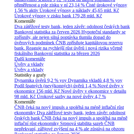
přiměřenost a role zisku v ní
23,14 %
Čisté úrokové výnosy
1,56 % aktiv
Úrokové výnosy a náklady
45,65 mld. Kč
Úrokové výnosy v zisku bank
179,28 mld. Kč
Komentáře
Dva zátěžové testy bank, jeden závěr: odolnost českých bank
Bankovní statistika za červen 2026
Hypoteční standardy se
zpřísnily, ale nejen silná poptávka tlumila dopad do
úvěrových podmínek
ČNB zpřísňuje kapitálovou rezervu
bank. Reaguje na rychlejší růst úvěrů i nová rizika včetně
fiskálního
Bankovní statistika za březen 2026
Další komentáře
Úvěry a vklady
Úvěry a vklady
Statistiky a grafy
Dynamika úvěrů
9,2 % yoy
Dynamika vkladů
4,8 % yoy
Podíl špatných (nevýkonných) úvěrů
1,4 %
Nové úvěry v
ekonomice
156 mld. Kč
Nové úvěry v ekonomice v detailu
98 mld. Kč
Úrokové sazby na nové úvěry
4,7 %
Komentáře
ČNB čeká na nový impuls a spoléhá na méně inflační růst
ekonomiky
Dva zátěžové testy bank, jeden závěr: odolnost
českých bank
ČNB čeká na nový impuls a spoléhá na méně
inflační růst ekonomiky
Srpnová stabilita sazeb ČNB
nepřekvapí, zářijové zvýšení na 4 % ale zůstává na obzoru