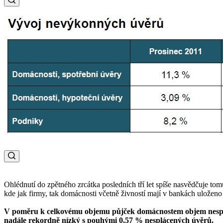
Ohlédnutí do zpětného zrcátka posledních tří let spíše nasvědčuje to
kde jak firmy, tak domácnosti včetně živností mají v bankách uloženo 
V poměru k celkovému objemu půjček domácnostem objem nesplácen
nadále rekordně nízký s pouhými 0,57 % nesplácených úvěrů.