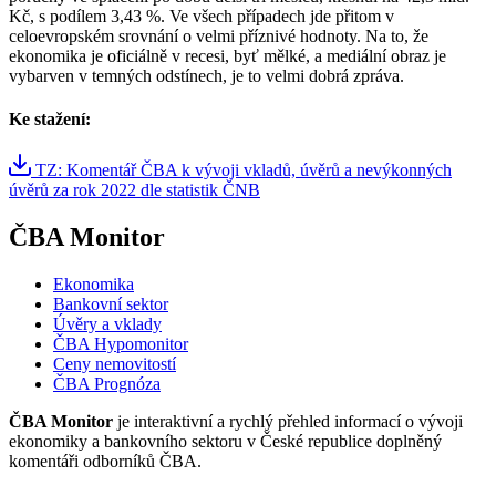
Kč, s podílem 3,43 %. Ve všech případech jde přitom v
celoevropském srovnání o velmi příznivé hodnoty. Na to, že
ekonomika je oficiálně v recesi, byť mělké, a mediální obraz je
vybarven v temných odstínech, je to velmi dobrá zpráva.
Ke stažení:
TZ: Komentář ČBA k vývoji vkladů, úvěrů a nevýkonných
úvěrů za rok 2022 dle statistik ČNB
ČBA Monitor
Ekonomika
Bankovní sektor
Úvěry a vklady
ČBA Hypomonitor
Ceny nemovitostí
ČBA Prognóza
ČBA Monitor
je interaktivní a rychlý přehled informací o vývoji
ekonomiky a bankovního sektoru v České republice doplněný
komentáři odborníků ČBA.