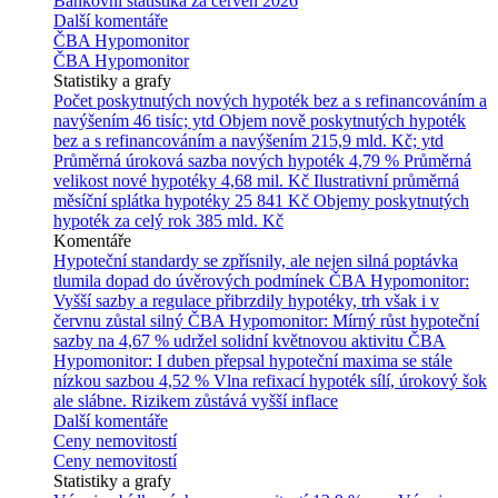
Bankovní statistika za červen 2026
Další komentáře
ČBA Hypomonitor
ČBA Hypomonitor
Statistiky a grafy
Počet poskytnutých nových hypoték bez a s refinancováním a
navýšením
46 tisíc; ytd
Objem nově poskytnutých hypoték
bez a s refinancováním a navýšením
215,9 mld. Kč; ytd
Průměrná úroková sazba nových hypoték
4,79 %
Průměrná
velikost nové hypotéky
4,68 mil. Kč
Ilustrativní průměrná
měsíční splátka hypotéky
25 841 Kč
Objemy poskytnutých
hypoték za celý rok
385 mld. Kč
Komentáře
Hypoteční standardy se zpřísnily, ale nejen silná poptávka
tlumila dopad do úvěrových podmínek
ČBA Hypomonitor:
Vyšší sazby a regulace přibrzdily hypotéky, trh však i v
červnu zůstal silný
ČBA Hypomonitor: Mírný růst hypoteční
sazby na 4,67 % udržel solidní květnovou aktivitu
ČBA
Hypomonitor: I duben přepsal hypoteční maxima se stále
nízkou sazbou 4,52 %
Vlna refixací hypoték sílí, úrokový šok
ale slábne. Rizikem zůstává vyšší inflace
Další komentáře
Ceny nemovitostí
Ceny nemovitostí
Statistiky a grafy