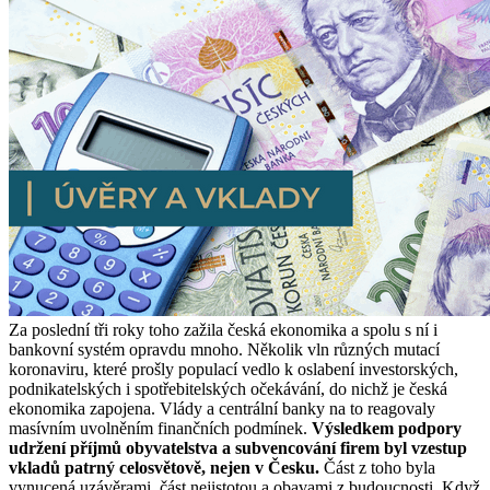
Za poslední tři roky toho zažila česká ekonomika a spolu s ní i
bankovní systém opravdu mnoho. Několik vln různých mutací
koronaviru, které prošly populací vedlo k oslabení investorských,
podnikatelských i spotřebitelských očekávání, do nichž je česká
ekonomika zapojena. Vlády a centrální banky na to reagovaly
masívním uvolněním finančních podmínek.
Výsledkem podpory
udržení příjmů obyvatelstva a subvencování firem byl vzestup
vkladů patrný celosvětově, nejen v Česku.
Část z toho byla
vynucená uzávěrami, část nejistotou a obavami z budoucnosti. Když