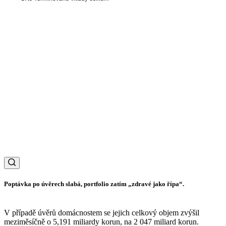
Poptávka po úvěrech slabá, portfolio zatím „zdravé jako řípa“.
V případě úvěrů domácnostem se jejich celkový objem zvýšil
meziměsíčně o 5,191 miliardy korun, na 2 047 miliard korun.