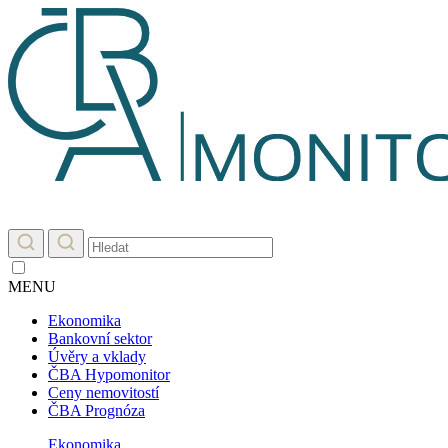
MENU
Ekonomika
Bankovní sektor
Úvěry a vklady
ČBA Hypomonitor
Ceny nemovitostí
ČBA Prognóza
Ekonomika